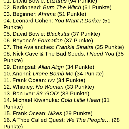
01. David Bowie:
Lazarus
(94 Punkte)
02. Radiohead:
Burn The Witch
(61 Punkte)
03. Beginner:
Ahnma
(51 Punkte)
04. Leonard Cohen:
You Want It Darker
(51
Punkte)
05. David Bowie:
Blackstar
(37 Punkte)
06. Beyoncé:
Formation
(37 Punkte)
07. The Avalanches:
Frankie Sinatra
(35 Punkte)
08. Nick Cave & The Bad Seeds:
I Need You
(35
Punkte)
09. Drangsal:
Allan Align
(34 Punkte)
10. Anohni:
Drone Bomb Me
(34 Punkte)
11. Frank Ocean:
Ivy
(34 Punkte)
12. Whitney:
No Woman
(33 Punkte)
13. Bon Iver:
33 ’GOD’
(33 Punkte)
14. Michael Kiwanuka:
Cold Little Heart
(31
Punkte)
15. Frank Ocean:
Nikes
(29 Punkte)
16. A Tribe Called Quest:
We The People…
(28
Punkte)