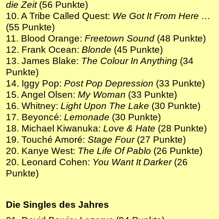
die Zeit
(56 Punkte)
10. A Tribe Called Quest:
We Got It From Here …
(55 Punkte)
11. Blood Orange:
Freetown
Sound
(48 Punkte)
12. Frank Ocean:
Blonde
(45 Punkte)
13. James Blake:
The Colour In Anything
(34
Punkte)
14. Iggy Pop:
Post Pop Depression
(33 Punkte)
15. Angel Olsen:
My Woman
(33 Punkte)
16. Whitney:
Light Upon The Lake
(30 Punkte)
17. Beyoncé:
Lemonade
(30 Punkte)
18. Michael Kiwanuka:
Love & Hate
(28 Punkte)
19. Touché Amoré:
Stage Four
(27 Punkte)
20. Kanye West:
The Life Of Pablo
(26 Punkte)
20. Leonard Cohen:
You Want It Darker
(26
Punkte)
Die Singles des Jahres