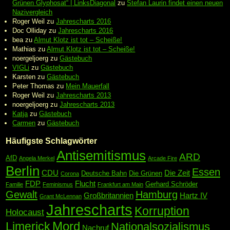
Grünen Glyphosat“ | LinksDiagonal
zu
Stefan Laurin findet einen neuen
Nazivergleich
Roger Weil
zu
Jahrescharts 2016
Doc Olliday
zu
Jahrescharts 2016
bea
zu
Almut Klotz ist tot – Scheiße!
Mathias
zu
Almut Klotz ist tot – Scheiße!
noergeljoerg
zu
Gästebuch
VIGLi
zu
Gästebuch
Karsten
zu
Gästebuch
Peter Thomas
zu
Mein Mauerfall
Roger Weil
zu
Jahrescharts 2013
noergeljoerg
zu
Jahrescharts 2013
Katja
zu
Gästebuch
Carmen
zu
Gästebuch
Häufigste Schlagwörter
Antisemitismus
ARD
AfD
Angela Merkel
Arcade Fire
Berlin
Essen
CDU
Die Zeit
Deutsche Bahn
Die Grünen
Corona
FDP
Flucht
Gerhard Schröder
Familie
Feminismus
Frankfurt am Main
Gewalt
Hamburg
Großbritannien
Hartz IV
Grant McLennan
Jahrescharts
Korruption
Holocaust
Mord
Limerick
Nationalsozialismus
Nachruf