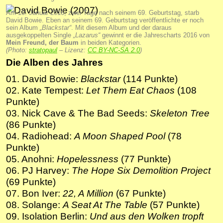
Am 10. Januar 2016, zwei Tage nach seinem 69. Geburtstag, starb
David Bowie. Eben an seinem 69. Geburtstag veröffentlichte er noch
sein Album
„Blackstar“
. Mit diesem Album und der daraus
ausgekoppelten Single
„Lazarus“
gewinnt er die Jahrescharts 2016 von
Mein Freund, der Baum
in beiden Kategorien.
(Photo:
stratopaul
– Lizenz:
CC BY-NC-SA 2.0
)
Die Alben des Jahres
01. David Bowie:
Blackstar
(114 Punkte)
02. Kate Tempest:
Let Them Eat Chaos
(108
Punkte)
03. Nick Cave & The Bad Seeds:
Skeleton Tree
(86 Punkte)
04. Radiohead:
A Moon Shaped Pool
(78
Punkte)
05. Anohni:
Hopelessness
(77 Punkte)
06. PJ Harvey:
The Hope Six Demolition Project
(69 Punkte)
07. Bon Iver:
22, A Million
(67 Punkte)
08. Solange:
A Seat At The Table
(57 Punkte)
09. Isolation Berlin:
Und aus den Wolken tropft