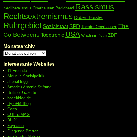
Rassismus
Neoliberalismus
Oberhausen
Radiohead
Rechtsextremismus
Robert Forster
Ruhrgebiet
The
Sozialstaat
SPD
Theater Oberhausen
USA
Go-Betweens
Tocotronic
ZDF
Wladimir Putin
Monatsarchiv
Interessante Websites
11 Freunde
Aktuelle Sozialpolitik
altonabloggt
Amadeu Antonio Stiftung
Berliner Gazette
boschblog.de
ByteFM Blog
Carta
CULTurMAG
DL 21
Feynsinn
Fliegende Bretter
Frankfurter Notizen