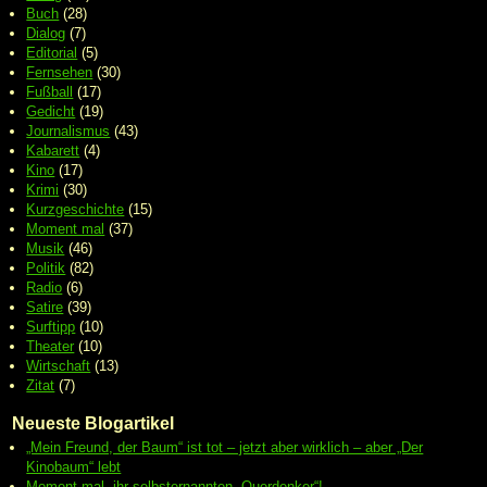
Buch
(28)
Dialog
(7)
Editorial
(5)
Fernsehen
(30)
Fußball
(17)
Gedicht
(19)
Journalismus
(43)
Kabarett
(4)
Kino
(17)
Krimi
(30)
Kurzgeschichte
(15)
Moment mal
(37)
Musik
(46)
Politik
(82)
Radio
(6)
Satire
(39)
Surftipp
(10)
Theater
(10)
Wirtschaft
(13)
Zitat
(7)
Neueste Blogartikel
„Mein Freund, der Baum“ ist tot – jetzt aber wirklich – aber „Der
Kinobaum“ lebt
Moment mal, ihr selbsternannten „Querdenker“!