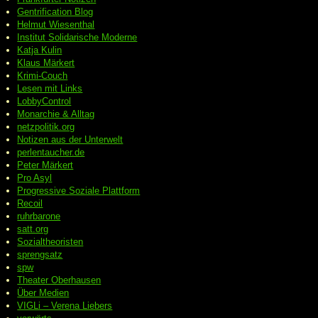
Gentrification Blog
Helmut Wiesenthal
Institut Solidarische Moderne
Katja Kulin
Klaus Märkert
Krimi-Couch
Lesen mit Links
LobbyControl
Monarchie & Alltag
netzpolitik.org
Notizen aus der Unterwelt
perlentaucher.de
Peter
Märkert
Pro Asyl
Progressive
Soziale Plattform
Recoil
ruhrbarone
satt.org
Sozialtheoristen
sprengsatz
spw
Theater Oberhausen
Über Medien
VIGLi – Verena Liebers