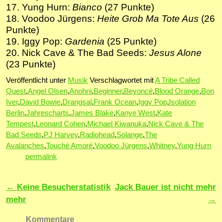
17. Yung Hurn:
Bianco
(27 Punkte)
18. Voodoo Jürgens:
Heite Grob Ma Tote Aus
(26
Punkte)
19. Iggy Pop:
Gardenia
(25 Punkte)
20. Nick Cave & The Bad Seeds:
Jesus Alone
(23 Punkte)
Veröffentlicht unter
Musik
Verschlagwortet mit
A Tribe Called
Quest
,
Angel Olsen
,
Anohni
,
Beginner
,
Beyoncé
,
Blood Orange
,
Bon
Iver
,
David Bowie
,
Drangsal
,
Frank Ocean
,
Iggy Pop
,
Isolation
Berlin
,
Jahrescharts
,
James Blake
,
Kanye West
,
Kate
Tempest
,
Leonard Cohen
,
Michael Kiwanuka
,
Nick Cave & The
Bad Seeds
,
PJ Harvey
,
Radiohead
,
Solange
,
The
Avalanches
,
Touché Amoré
,
Voodoo Jürgens
,
Whitney
,
Yung Hurn
permalink
Artikelnavigation
←
Keine Besucherstatistik
Jack Bauer ist nicht mehr
mehr
→
Kommentare