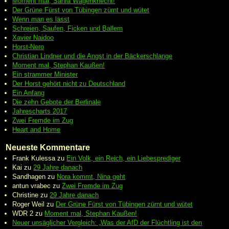
Moment mal, Sahra Wagenknecht!
Der Grüne Fürst von Tübingen zürnt und wütet
Wenn man es lässt
Schreien, Saufen, Ficken und Ballern
Xavier Naidoo
Horst-Nero
Christian Lindner und die Angst in der Bäckerschlange
Moment mal, Stephan Kaußen!
Ein strammer Minister
Der Horst gehört nicht zu Deutschland
Ein Anfang
Die zehn Gebote der Berlinale
Jahrescharts 2017
Zwei Fremde im Zug
Heart and Home
Neueste Kommentare
Frank Kulessa
zu
Ein Volk, ein Reich, ein Liebesprediger
Kai
zu
29 Jahre danach
Sandhagen
zu
Nora kommt, Nina geht
antun vrabec
zu
Zwei Fremde im Zug
Christine
zu
29 Jahre danach
Roger Weil
zu
Der Grüne Fürst von Tübingen zürnt und wütet
WDR 2
zu
Moment mal, Stephan Kaußen!
Neuer unsäglicher Vergleich: „Was der AfD der Flüchtling ist den