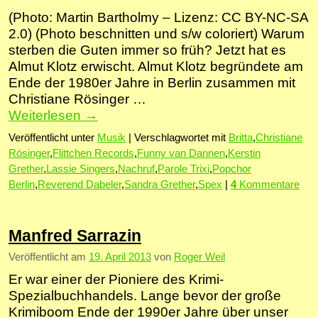
(Photo: Martin Bartholmy – Lizenz: CC BY-NC-SA
2.0) (Photo beschnitten und s/w coloriert) Warum
sterben die Guten immer so früh? Jetzt hat es
Almut Klotz erwischt. Almut Klotz begründete am
Ende der 1980er Jahre in Berlin zusammen mit
Christiane Rösinger …
Weiterlesen
→
Veröffentlicht unter
Musik
|
Verschlagwortet mit
Britta
,
Christiane
Rösinger
,
Flittchen Records
,
Funny van Dannen
,
Kerstin
Grether
,
Lassie Singers
,
Nachruf
,
Parole Trixi
,
Popchor
Berlin
,
Reverend Dabeler
,
Sandra Grether
,
Spex
|
4
Kommentare
Manfred Sarrazin
Veröffentlicht am
19. April 2013
von
Roger Weil
Er war einer der Pioniere des Krimi-
Spezialbuchhandels. Lange bevor der große
Krimiboom Ende der 1990er Jahre über unser