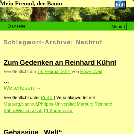
Mein Freund, der Baum
Startseite
Menü ↓
Zum Inhalt wechseln
Zum sekundären Inhalt wechseln
Schlagwort-Archive:
Nachruf
Zum Gedenken an Reinhard Kühnl
Veröffentlicht am
14. Februar 2014
von
Roger Weil
…
Weiterlesen
→
Veröffentlicht unter
Politik
|
Verschlagwortet mit
Marburg
,
Nachruf
,
Philipps-Universität Marburg
,
Reinhard
Kühnl
,
Wissenschaft
|
1
Kommentar
Gehässige „Welt“