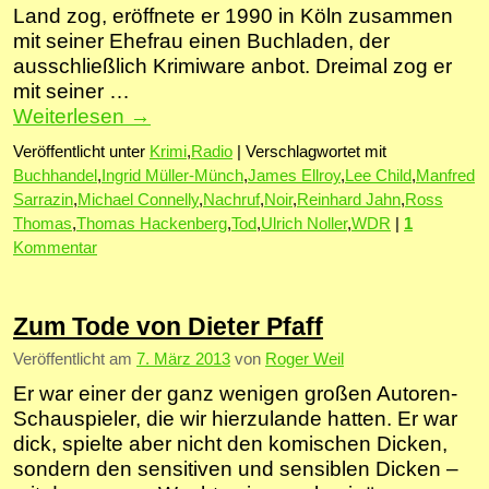
Land zog, eröffnete er 1990 in Köln zusammen
mit seiner Ehefrau einen Buchladen, der
ausschließlich Krimiware anbot. Dreimal zog er
mit seiner …
Weiterlesen
→
Veröffentlicht unter
Krimi
,
Radio
|
Verschlagwortet mit
Buchhandel
,
Ingrid Müller-Münch
,
James Ellroy
,
Lee Child
,
Manfred
Sarrazin
,
Michael Connelly
,
Nachruf
,
Noir
,
Reinhard Jahn
,
Ross
Thomas
,
Thomas Hackenberg
,
Tod
,
Ulrich Noller
,
WDR
|
1
Kommentar
Zum Tode von Dieter Pfaff
Veröffentlicht am
7. März 2013
von
Roger Weil
Er war einer der ganz wenigen großen Autoren-
Schauspieler, die wir hierzulande hatten. Er war
dick, spielte aber nicht den komischen Dicken,
sondern den sensitiven und sensiblen Dicken –