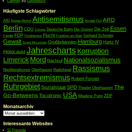
Carmen
zu
Gästebuch
Häufigste Schlagwörter
Antisemitismus
ARD
AfD
Angela Merkel
Arcade Fire
Berlin
Essen
CDU
Die Zeit
Deutsche Bahn
Die Grünen
Corona
FDP
Flucht
Gerhard Schröder
Familie
Feminismus
Frankfurt am Main
Gewalt
Hamburg
Großbritannien
Hartz IV
Grant McLennan
Jahrescharts
Korruption
Holocaust
Mord
Limerick
Nationalsozialismus
Nachruf
Rassismus
Neoliberalismus
Oberhausen
Radiohead
Rechtsextremismus
Robert Forster
Ruhrgebiet
The
Sozialstaat
SPD
Theater Oberhausen
USA
Go-Betweens
Tocotronic
ZDF
Wladimir Putin
Monatsarchiv
Interessante Websites
11 Freunde