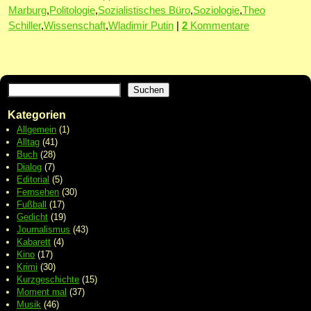
Marburg
,
Politologie
,
Sozialistisches Büro
,
Soziologie
,
Theo
Schiller
,
Wissenschaft
,
Wladimir Putin
|
2
Kommentare
Suchen
Kategorien
Allgemein
(1)
Alltag
(41)
Buch
(28)
Dialog
(7)
Editorial
(5)
Fernsehen
(30)
Fußball
(17)
Gedicht
(19)
Journalismus
(43)
Kabarett
(4)
Kino
(17)
Krimi
(30)
Kurzgeschichte
(15)
Moment mal
(37)
Musik
(46)