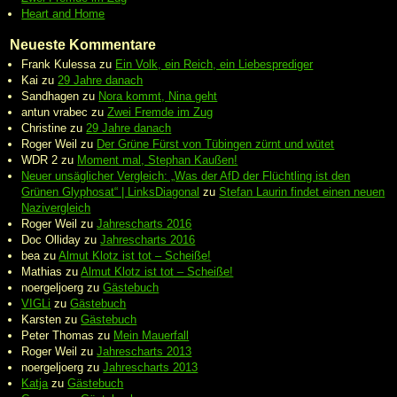
Heart and Home
Neueste Kommentare
Frank Kulessa
zu
Ein Volk, ein Reich, ein Liebesprediger
Kai
zu
29 Jahre danach
Sandhagen
zu
Nora kommt, Nina geht
antun vrabec
zu
Zwei Fremde im Zug
Christine
zu
29 Jahre danach
Roger Weil
zu
Der Grüne Fürst von Tübingen zürnt und wütet
WDR 2
zu
Moment mal, Stephan Kaußen!
Neuer unsäglicher Vergleich: „Was der AfD der Flüchtling ist den
Grünen Glyphosat“ | LinksDiagonal
zu
Stefan Laurin findet einen neuen
Nazivergleich
Roger Weil
zu
Jahrescharts 2016
Doc Olliday
zu
Jahrescharts 2016
bea
zu
Almut Klotz ist tot – Scheiße!
Mathias
zu
Almut Klotz ist tot – Scheiße!
noergeljoerg
zu
Gästebuch
VIGLi
zu
Gästebuch
Karsten
zu
Gästebuch
Peter Thomas
zu
Mein Mauerfall
Roger Weil
zu
Jahrescharts 2013
noergeljoerg
zu
Jahrescharts 2013
Katja
zu
Gästebuch