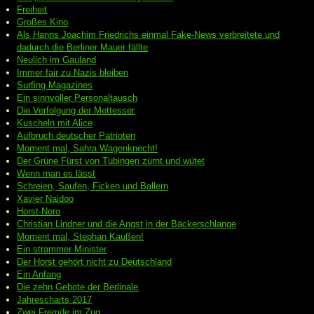
Freiheit
Großes Kino
Als Hanns Joachim Friedrichs einmal Fake-News verbreitete und
dadurch die Berliner Mauer fällte
Neulich im Gauland
Immer fair zu Nazis bleiben
Surfing Magazines
Ein sinnvoller Personaltausch
Die Verfolgung der Mettesser
Kuscheln mit Alice
Aufbruch deutscher Patrioten
Moment mal, Sahra Wagenknecht!
Der Grüne Fürst von Tübingen zürnt und wütet
Wenn man es lässt
Schreien, Saufen, Ficken und Ballern
Xavier Naidoo
Horst-Nero
Christian Lindner und die Angst in der Bäckerschlange
Moment mal, Stephan Kaußen!
Ein strammer Minister
Der Horst gehört nicht zu Deutschland
Ein Anfang
Die zehn Gebote der Berlinale
Jahrescharts 2017
Zwei Fremde im Zug