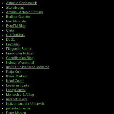
Aktuelle Sozialpolitik
altonabloggt
Amadeu Antonio Stiftung
Berliner Gazette
boschblog.de
ByteFM Blog
Carta
CULTurMAG
DL 21
Feynsinn
Fliegende Bretter
Frankfurter Notizen
Gentrification Blog
Helmut Wiesenthal
Institut Solidarische Moderne
Katja Kulin
Klaus Märkert
Krimi-Couch
Lesen mit Links
LobbyControl
Monarchie & Alltag
netzpolitik.org
Notizen aus der Unterwelt
perlentaucher.de
Peter
Märkert