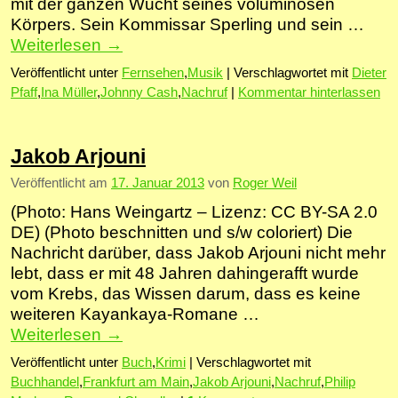
mit der ganzen Wucht seines voluminösen
Körpers. Sein Kommissar Sperling und sein …
Weiterlesen
→
Veröffentlicht unter
Fernsehen
,
Musik
|
Verschlagwortet mit
Dieter
Pfaff
,
Ina Müller
,
Johnny Cash
,
Nachruf
|
Kommentar hinterlassen
Jakob Arjouni
Veröffentlicht am
17. Januar 2013
von
Roger Weil
(Photo: Hans Weingartz – Lizenz: CC BY-SA 2.0
DE) (Photo beschnitten und s/w coloriert) Die
Nachricht darüber, dass Jakob Arjouni nicht mehr
lebt, dass er mit 48 Jahren dahingerafft wurde
vom Krebs, das Wissen darum, dass es keine
weiteren Kayankaya-Romane …
Weiterlesen
→
Veröffentlicht unter
Buch
,
Krimi
|
Verschlagwortet mit
Buchhandel
,
Frankfurt am Main
,
Jakob Arjouni
,
Nachruf
,
Philip