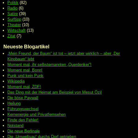
Politik
(82)
Radio
(6)
Satire
(39)
Surftipp
(10)
Theater
(10)
Wirtschaft
(13)
Zitat
(7)
Neueste Blogartikel
„Mein Freund, der Baum“ ist tot – jetzt aber wirklich – aber „Der
Kinobaum“ lebt
Moment mal, ihr selbsternannten „Querdenker“!
Moment mal, Bonn!
Punk und kein Punk
Wikipedia
Moment mal, ZDF!
Das Ding mit der Heimat am Beispiel von Mesut Özil
Die böse Paywall
Heilung
Führungswechsel
Kernenergie und Privatfernsehen
Finde den Fehler!
Notstand
Die neue Berlinale
Die „Umweltsau“ durchs Dorf getrieben