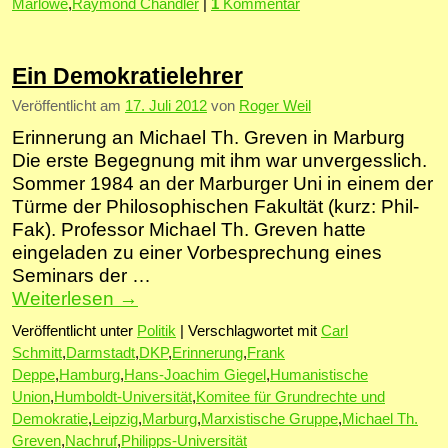
Marlowe
,
Raymond Chandler
|
1
Kommentar
Ein Demokratielehrer
Veröffentlicht am
17. Juli 2012
von
Roger Weil
Erinnerung an Michael Th. Greven in Marburg
Die erste Begegnung mit ihm war unvergesslich.
Sommer 1984 an der Marburger Uni in einem der
Türme der Philosophischen Fakultät (kurz: Phil-
Fak). Professor Michael Th. Greven hatte
eingeladen zu einer Vorbesprechung eines
Seminars der …
Weiterlesen
→
Veröffentlicht unter
Politik
|
Verschlagwortet mit
Carl
Schmitt
,
Darmstadt
,
DKP
,
Erinnerung
,
Frank
Deppe
,
Hamburg
,
Hans-Joachim Giegel
,
Humanistische
Union
,
Humboldt-Universität
,
Komitee für Grundrechte und
Demokratie
,
Leipzig
,
Marburg
,
Marxistische Gruppe
,
Michael Th.
Greven
,
Nachruf
,
Philipps-Universität