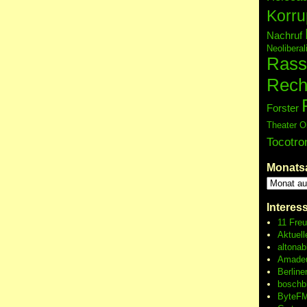
Korru
Nachruf
Neolibera
Rass
Rech
Forster
Theater O
Tocotro
Monats
Interes
11 Fre
Aktuell
altonab
Amadeu
Berline
boschb
ByteFM