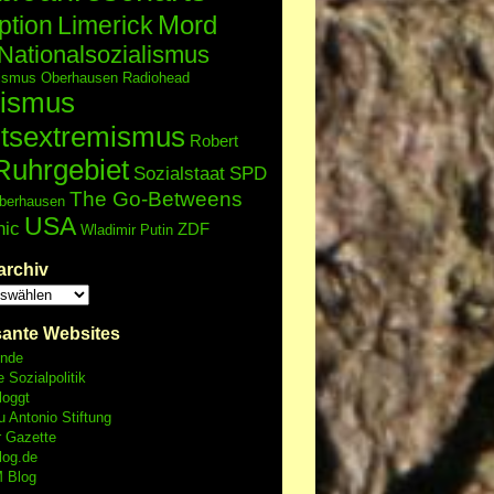
Mord
ption
Limerick
Nationalsozialismus
lismus
Oberhausen
Radiohead
ismus
tsextremismus
Robert
Ruhrgebiet
Sozialstaat
SPD
The Go-Betweens
berhausen
USA
nic
ZDF
Wladimir Putin
archiv
sante Websites
unde
e Sozialpolitik
loggt
 Antonio Stiftung
r Gazette
log.de
 Blog