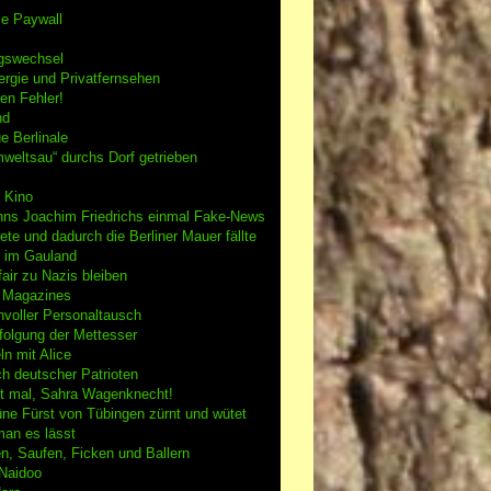
se Paywall
gswechsel
rgie und Privatfernsehen
en Fehler!
nd
e Berlinale
weltsau“ durchs Dorf getrieben
 Kino
nns Joachim Friedrichs einmal Fake-News
tete und dadurch die Berliner Mauer fällte
h im Gauland
air zu Nazis bleiben
g Magazines
nvoller Personaltausch
folgung der Mettesser
n mit Alice
h deutscher Patrioten
 mal, Sahra Wagenknecht!
ne Fürst von Tübingen zürnt und wütet
an es lässt
n, Saufen, Ficken und Ballern
 Naidoo