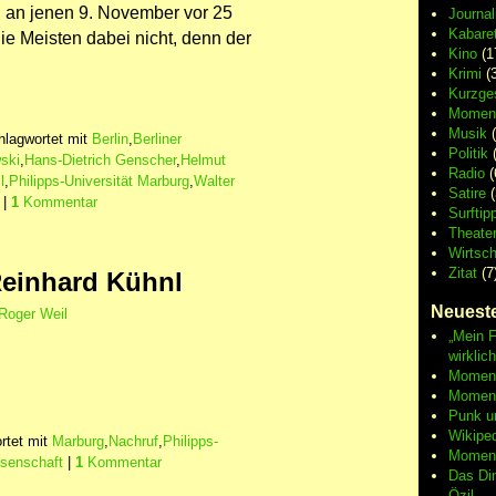
 an jenen 9. November vor 25
Journa
Kabaret
e Meisten dabei nicht, denn der
Kino
(1
Krimi
(3
Kurzge
Moment
Musik
(
hlagwortet mit
Berlin
,
Berliner
Politik
(
ski
,
Hans-Dietrich Genscher
,
Helmut
Radio
(
l
,
Philipps-Universität Marburg
,
Walter
Satire
(
|
1
Kommentar
Surftip
Theate
Wirtsch
Zitat
(7
einhard Kühnl
Neueste
Roger Weil
„Mein F
wirklic
Moment 
Moment
Punk u
Wikipe
rtet mit
Marburg
,
Nachruf
,
Philipps-
Moment
senschaft
|
1
Kommentar
Das Di
Özil