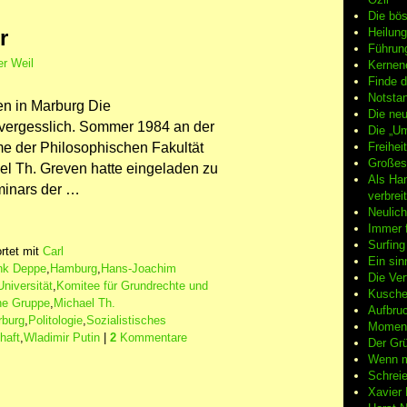
Die bö
r
Heilung
Führun
r Weil
Kernene
Finde d
Notsta
en in Marburg Die
Die neu
vergesslich. Sommer 1984 an der
Die „Um
Freiheit
me der Philosophischen Fakultät
Großes
ael Th. Greven hatte eingeladen zu
Als Ha
minars der …
verbrei
Neulic
Immer f
Surfin
rtet mit
Carl
Ein sin
nk Deppe
,
Hamburg
,
Hans-Joachim
Die Ver
niversität
,
Komitee für Grundrechte und
Kuschel
he Gruppe
,
Michael Th.
Aufbruc
rburg
,
Politologie
,
Sozialistisches
Moment
haft
,
Wladimir Putin
|
2
Kommentare
Der Grü
Wenn m
Schreie
Xavier