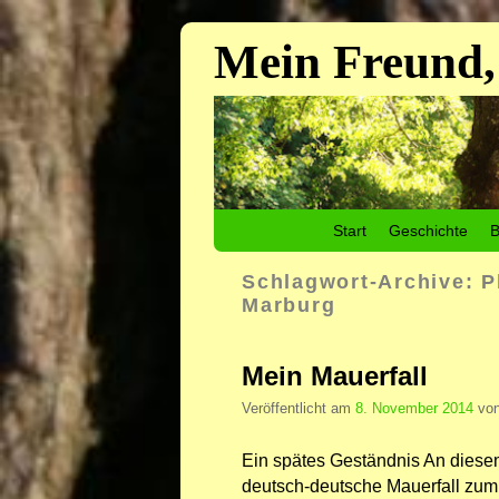
Mein Freund,
Zum Inhalt wechseln
Zum sekundären Inhalt wechseln
Start
Geschichte
B
Schlagwort-Archive:
P
Marburg
Mein Mauerfall
Veröffentlicht am
8. November 2014
vo
Ein spätes Geständnis An dies
deutsch-deutsche Mauerfall zum 