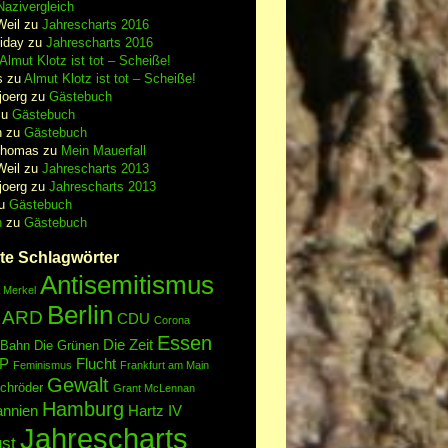
azivergleich
Weil
zu
Jahrescharts 2016
iday
zu
Jahrescharts 2016
Almut Klotz ist tot – Scheiße!
s
zu
Almut Klotz ist tot – Scheiße!
joerg
zu
Gästebuch
zu
Gästebuch
n
zu
Gästebuch
Thomas
zu
Mein Mauerfall
Weil
zu
Jahrescharts 2013
joerg
zu
Jahrescharts 2013
u
Gästebuch
n
zu
Gästebuch
te Schlagwörter
Antisemitismus
 Merkel
Berlin
ARD
CDU
Corona
Essen
Die Zeit
 Bahn
Die Grünen
P
Flucht
Feminismus
Frankfurt am Main
Gewalt
chröder
Grant McLennan
Hamburg
annien
Hartz IV
Jahrescharts
st