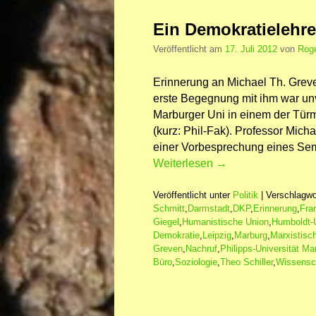
Ein Demokratielehre
Veröffentlicht am
17. Juli 2012
von
Roge
Erinnerung an Michael Th. Grev
erste Begegnung mit ihm war un
Marburger Uni in einem der Tür
(kurz: Phil-Fak). Professor Mich
einer Vorbesprechung eines Se
Weiterlesen
→
Veröffentlicht unter
Politik
|
Verschlagwo
Schmitt
,
Darmstadt
,
DKP
,
Erinnerung
,
Fra
Giegel
,
Humanistische Union
,
Humboldt-U
Demokratie
,
Leipzig
,
Marburg
,
Marxistisc
Greven
,
Nachruf
,
Philipps-Universität Ma
Büro
,
Soziologie
,
Theo Schiller
,
Wissensc