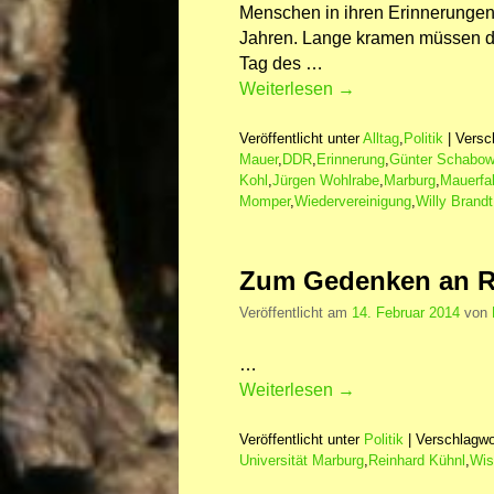
Menschen in ihren Erinnerungen
Jahren. Lange kramen müssen di
Tag des …
Weiterlesen
→
Veröffentlicht unter
Alltag
,
Politik
|
Versc
Mauer
,
DDR
,
Erinnerung
,
Günter Schabow
Kohl
,
Jürgen Wohlrabe
,
Marburg
,
Mauerfal
Momper
,
Wiedervereinigung
,
Willy Brandt
Zum Gedenken an R
Veröffentlicht am
14. Februar 2014
von
…
Weiterlesen
→
Veröffentlicht unter
Politik
|
Verschlagwo
Universität Marburg
,
Reinhard Kühnl
,
Wis