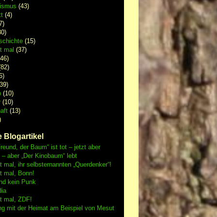
lismus
(43)
t
(4)
7)
0)
schichte
(15)
 mal
(37)
46)
82)
6)
39)
p
(10)
r
(10)
aft
(13)
)
 Blogartikel
reund, der Baum“ ist tot – jetzt aber
h – aber „Der Kinobaum“ lebt
mal, ihr selbsternannten „Querdenker“!
 mal, Bonn!
nd kein Punk
dia
 mal, ZDF!
ng mit der Heimat am Beispiel von Mesut