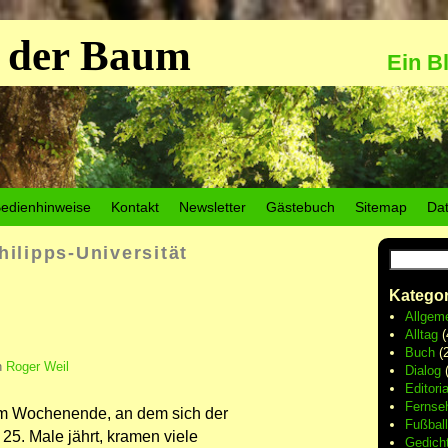
 der Baum
Ein B
edienhinweise
Kontakt
Newsletter
Gästebuch
Sitemap
Da
hilipps-Universität
Kategor
Allgem
Alltag
(
Buch
(2
n
Roger Weil
Dialog
(
Editoria
Fernse
em Wochenende, an dem sich der
Fußball
25. Male jährt, kramen viele
Gedich