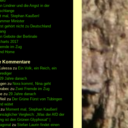
Nero
an Lindner und die Angst in der
schlange
 mal, Stephan Kaußen!
ammer Minister
st gehört nicht zu Deutschland
fang
n Gebote der Berlinale
charts 2017
remde im Zug
and Home
e Kommentare
Kulessa
zu
Ein Volk, ein Reich, ein
rediger
29 Jahre danach
gen
zu
Nora kommt, Nina geht
vrabec
zu
Zwei Fremde im Zug
ne
zu
29 Jahre danach
Weil
zu
Der Grüne Fürst von Tübingen
nd wütet
zu
Moment mal, Stephan Kaußen!
nsäglicher Vergleich: „Was der AfD der
ing ist den Grünen Glyphosat“ |
iagonal
zu
Stefan Laurin findet einen