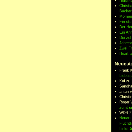
Horst-
Christi
Bäcker
Moment
Ein str
Der Hor
Ein An
Die zeh
Jahres
Zwei F
Heart 
Neuest
Frank 
Liebesp
Kai
zu
Sandha
antun 
Christi
Roger 
zürnt u
WDR 2
Neuer u
Flüchtl
LinksD