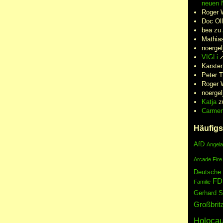
neuen N
Roger 
Doc Oll
bea
zu
Mathia
noergel
VIGLi
Karste
Peter 
Roger 
noergel
Katja
z
Carme
Häufigs
AfD
Angela
Arcade Fire
Deutsche
FD
Familie
Gerhard S
Großbrit
Holocau