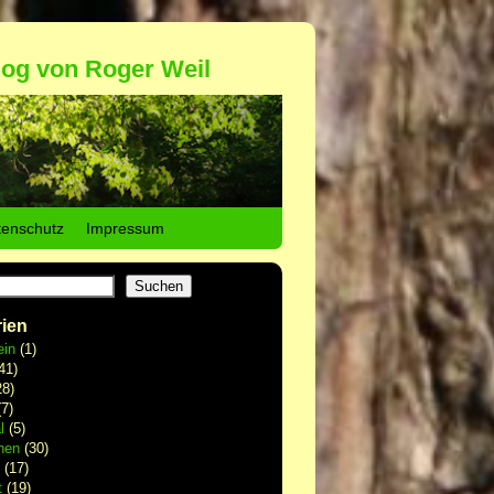
log von Roger Weil
tenschutz
Impressum
Suchen
ien
ein
(1)
41)
8)
7)
l
(5)
hen
(30)
(17)
t
(19)