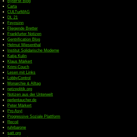
ByteFM Blog
Carta
CULTurMAG
DL 21
Feynsinn
Fliegende Bretter
Frankfurter Notizen
Gentrification Blog
Helmut Wiesenthal
Institut Solidarische Moderne
Katja Kulin
Klaus Märkert
Krimi-Couch
Lesen mit Links
LobbyControl
Monarchie & Alltag
netzpolitik.org
Notizen aus der Unterwelt
perlentaucher.de
Peter
Märkert
Pro Asyl
Progressive
Soziale Plattform
Recoil
ruhrbarone
satt.org