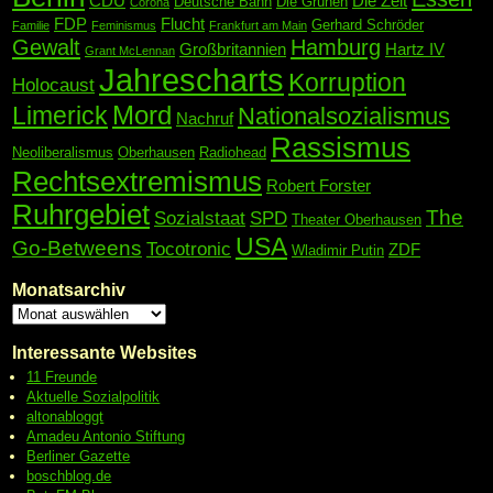
CDU
Die Zeit
Deutsche Bahn
Die Grünen
Corona
FDP
Flucht
Gerhard Schröder
Familie
Feminismus
Frankfurt am Main
Gewalt
Hamburg
Großbritannien
Hartz IV
Grant McLennan
Jahrescharts
Korruption
Holocaust
Mord
Limerick
Nationalsozialismus
Nachruf
Rassismus
Neoliberalismus
Oberhausen
Radiohead
Rechtsextremismus
Robert Forster
Ruhrgebiet
The
Sozialstaat
SPD
Theater Oberhausen
USA
Go-Betweens
Tocotronic
ZDF
Wladimir Putin
Monatsarchiv
Interessante Websites
11 Freunde
Aktuelle Sozialpolitik
altonabloggt
Amadeu Antonio Stiftung
Berliner Gazette
boschblog.de