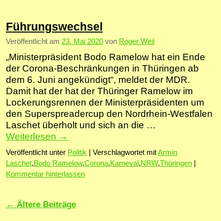
Führungswechsel
Veröffentlicht am
23. Mai 2020
von
Roger Weil
„Ministerpräsident Bodo Ramelow hat ein Ende
der Corona-Beschränkungen in Thüringen ab
dem 6. Juni angekündigt“, meldet der MDR.
Damit hat der hat der Thüringer Ramelow im
Lockerungsrennen der Ministerpräsidenten um
den Superspreadercup den Nordrhein-Westfalen
Laschet überholt und sich an die …
Weiterlesen
→
Veröffentlicht unter
Politik
|
Verschlagwortet mit
Armin
Laschet
,
Bodo Ramelow
,
Corona
,
Karneval
,
NRW
,
Thüringen
|
Kommentar hinterlassen
Artikelnavigation
←
Ältere Beiträge