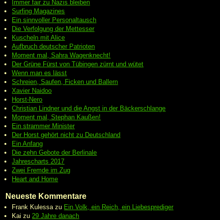
Immer fair zu Nazis bleiben
Surfing Magazines
Ein sinnvoller Personaltausch
Die Verfolgung der Mettesser
Kuscheln mit Alice
Aufbruch deutscher Patrioten
Moment mal, Sahra Wagenknecht!
Der Grüne Fürst von Tübingen zürnt und wütet
Wenn man es lässt
Schreien, Saufen, Ficken und Ballern
Xavier Naidoo
Horst-Nero
Christian Lindner und die Angst in der Bäckerschlange
Moment mal, Stephan Kaußen!
Ein strammer Minister
Der Horst gehört nicht zu Deutschland
Ein Anfang
Die zehn Gebote der Berlinale
Jahrescharts 2017
Zwei Fremde im Zug
Heart and Home
Neueste Kommentare
Frank Kulessa
zu
Ein Volk, ein Reich, ein Liebesprediger
Kai
zu
29 Jahre danach