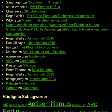
Sandhagen
zu
Nora kommt, Nina geht
antun vrabec
zu
Zwei Fremde im Zug
Christine
zu
29 Jahre danach
Roger Weil
zu
Der Grüne Fürst von Tübingen zürnt und wütet
WDR 2
zu
Moment mal, Stephan Kaußen!
Neuer unsäglicher Vergleich: „Was der AfD der Flüchtling ist den
Grünen Glyphosat“ | LinksDiagonal
zu
Stefan Laurin findet einen neuen
Nazivergleich
Roger Weil
zu
Jahrescharts 2016
Doc Olliday
zu
Jahrescharts 2016
bea
zu
Almut Klotz ist tot – Scheiße!
Mathias
zu
Almut Klotz ist tot – Scheiße!
noergeljoerg
zu
Gästebuch
VIGLi
zu
Gästebuch
Karsten
zu
Gästebuch
Peter Thomas
zu
Mein Mauerfall
Roger Weil
zu
Jahrescharts 2013
noergeljoerg
zu
Jahrescharts 2013
Katja
zu
Gästebuch
Carmen
zu
Gästebuch
Häufigste Schlagwörter
Antisemitismus
ARD
AfD
Angela Merkel
Arcade Fire
Berlin
Essen