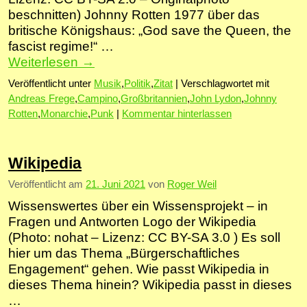
beschnitten) Johnny Rotten 1977 über das
britische Königshaus: „God save the Queen, the
fascist regime!“ …
Weiterlesen
→
Veröffentlicht unter
Musik
,
Politik
,
Zitat
|
Verschlagwortet mit
Andreas Frege
,
Campino
,
Großbritannien
,
John Lydon
,
Johnny
Rotten
,
Monarchie
,
Punk
|
Kommentar hinterlassen
Wikipedia
Veröffentlicht am
21. Juni 2021
von
Roger Weil
Wissenswertes über ein Wissensprojekt – in
Fragen und Antworten Logo der Wikipedia
(Photo: nohat – Lizenz: CC BY-SA 3.0 ) Es soll
hier um das Thema „Bürgerschaftliches
Engagement“ gehen. Wie passt Wikipedia in
dieses Thema hinein? Wikipedia passt in dieses
…