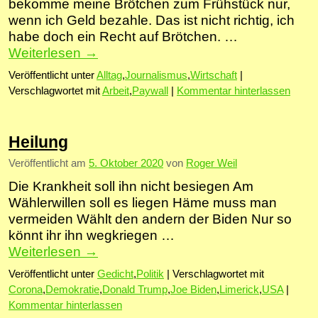
bekomme meine Brötchen zum Frühstück nur,
wenn ich Geld bezahle. Das ist nicht richtig, ich
habe doch ein Recht auf Brötchen. …
Weiterlesen
→
Veröffentlicht unter
Alltag
,
Journalismus
,
Wirtschaft
|
Verschlagwortet mit
Arbeit
,
Paywall
|
Kommentar hinterlassen
Heilung
Veröffentlicht am
5. Oktober 2020
von
Roger Weil
Die Krankheit soll ihn nicht besiegen Am
Wählerwillen soll es liegen Häme muss man
vermeiden Wählt den andern der Biden Nur so
könnt ihr ihn wegkriegen …
Weiterlesen
→
Veröffentlicht unter
Gedicht
,
Politik
|
Verschlagwortet mit
Corona
,
Demokratie
,
Donald Trump
,
Joe Biden
,
Limerick
,
USA
|
Kommentar hinterlassen