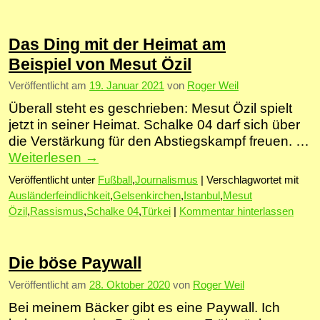
Das Ding mit der Heimat am
Beispiel von Mesut Özil
Veröffentlicht am
19. Januar 2021
von
Roger Weil
Überall steht es geschrieben: Mesut Özil spielt
jetzt in seiner Heimat. Schalke 04 darf sich über
die Verstärkung für den Abstiegskampf freuen. …
Weiterlesen
→
Veröffentlicht unter
Fußball
,
Journalismus
|
Verschlagwortet mit
Ausländerfeindlichkeit
,
Gelsenkirchen
,
Istanbul
,
Mesut
Özil
,
Rassismus
,
Schalke 04
,
Türkei
|
Kommentar hinterlassen
Die böse Paywall
Veröffentlicht am
28. Oktober 2020
von
Roger Weil
Bei meinem Bäcker gibt es eine Paywall. Ich