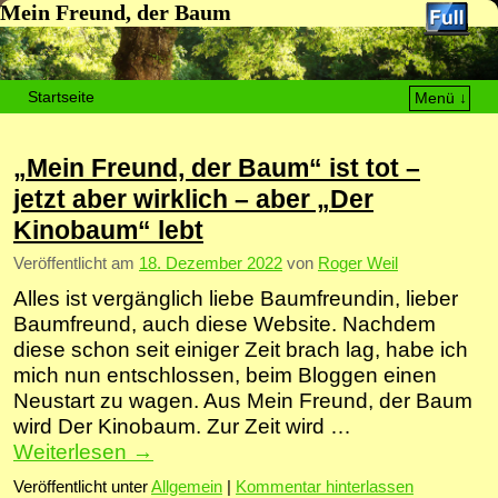
Mein Freund, der Baum
Startseite
Menü ↓
Zum Inhalt wechseln
Zum sekundären Inhalt wechseln
„Mein Freund, der Baum“ ist tot –
jetzt aber wirklich – aber „Der
Kinobaum“ lebt
Veröffentlicht am
18. Dezember 2022
von
Roger Weil
Alles ist vergänglich liebe Baumfreundin, lieber
Baumfreund, auch diese Website. Nachdem
diese schon seit einiger Zeit brach lag, habe ich
mich nun entschlossen, beim Bloggen einen
Neustart zu wagen. Aus Mein Freund, der Baum
wird Der Kinobaum. Zur Zeit wird …
Weiterlesen
→
Veröffentlicht unter
Allgemein
|
Kommentar hinterlassen