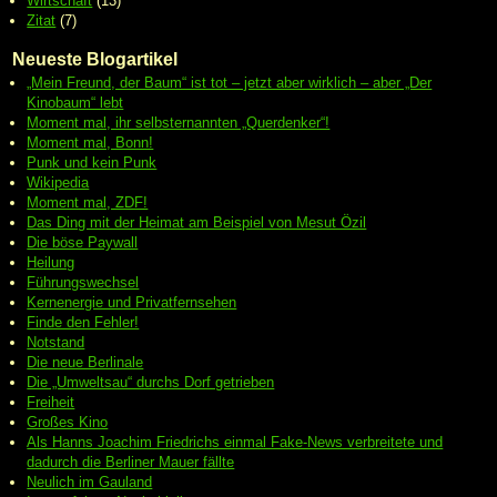
Wirtschaft
(13)
Zitat
(7)
Neueste Blogartikel
„Mein Freund, der Baum“ ist tot – jetzt aber wirklich – aber „Der
Kinobaum“ lebt
Moment mal, ihr selbsternannten „Querdenker“!
Moment mal, Bonn!
Punk und kein Punk
Wikipedia
Moment mal, ZDF!
Das Ding mit der Heimat am Beispiel von Mesut Özil
Die böse Paywall
Heilung
Führungswechsel
Kernenergie und Privatfernsehen
Finde den Fehler!
Notstand
Die neue Berlinale
Die „Umweltsau“ durchs Dorf getrieben
Freiheit
Großes Kino
Als Hanns Joachim Friedrichs einmal Fake-News verbreitete und
dadurch die Berliner Mauer fällte
Neulich im Gauland