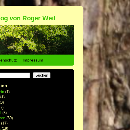
log von Roger Weil
tenschutz
Impressum
Suchen
ien
ein
(1)
41)
8)
7)
l
(5)
hen
(30)
(17)
t
(19)