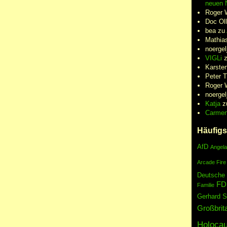
neuen N
Roger 
Doc Oll
bea
zu
Mathia
noergel
VIGLi
Karste
Peter 
Roger 
noergel
Katja
z
Carme
Häufigs
AfD
Angela
Arcade Fire
Deutsche
FD
Familie
Gerhard S
Großbrit
Holocau