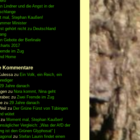
Nero
an Lindner und die Angst in der
schlange
 mal, Stephan Kaußen!
ammer Minister
st gehört nicht zu Deutschland
fang
n Gebote der Berlinale
charts 2017
remde im Zug
and Home
e Kommentare
Kulessa
zu
Ein Volk, ein Reich, ein
rediger
29 Jahre danach
gen
zu
Nora kommt, Nina geht
vrabec
zu
Zwei Fremde im Zug
ne
zu
29 Jahre danach
Weil
zu
Der Grüne Fürst von Tübingen
nd wütet
zu
Moment mal, Stephan Kaußen!
nsäglicher Vergleich: „Was der AfD der
ing ist den Grünen Glyphosat“ |
iagonal
zu
Stefan Laurin findet einen