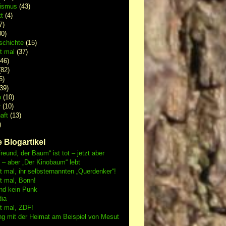
lismus
(43)
t
(4)
7)
0)
schichte
(15)
 mal
(37)
46)
82)
6)
39)
p
(10)
r
(10)
aft
(13)
)
 Blogartikel
reund, der Baum“ ist tot – jetzt aber
h – aber „Der Kinobaum“ lebt
mal, ihr selbsternannten „Querdenker“!
 mal, Bonn!
nd kein Punk
dia
 mal, ZDF!
ng mit der Heimat am Beispiel von Mesut