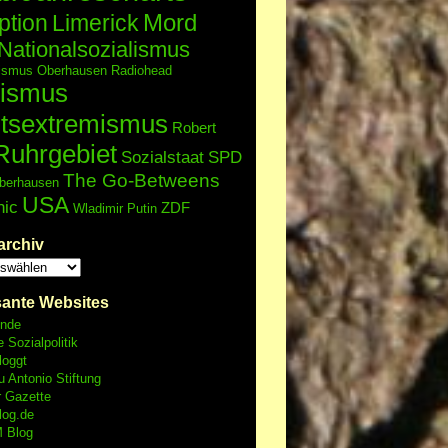
Mord
ption
Limerick
Nationalsozialismus
lismus
Oberhausen
Radiohead
ismus
tsextremismus
Robert
Ruhrgebiet
Sozialstaat
SPD
The Go-Betweens
berhausen
USA
nic
ZDF
Wladimir Putin
archiv
sante Websites
unde
e Sozialpolitik
loggt
 Antonio Stiftung
r Gazette
log.de
 Blog