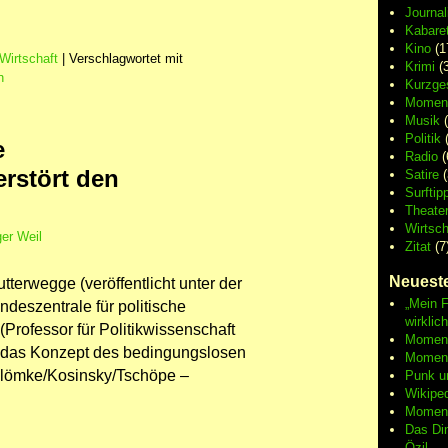
Journa
Kabaret
Kino
(1
Wirtschaft
|
Verschlagwortet mit
Krimi
(3
n
Kurzge
Moment
Musik
(
Politik
(
e
Radio
(
rstört den
Satire
(
Surftip
Theate
Wirtsch
er Weil
Zitat
(7
Neueste
tterwegge (veröffentlicht unter der
„Mein F
deszentrale für politische
wirklic
Professor für Politikwissenschaft
Moment 
nt das Konzept des bedingungslosen
Moment
lömke/Kosinsky/Tschöpe –
Punk u
Wikipe
Moment
Das Di
Özil