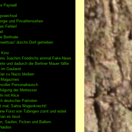
se Paywall
gswechsel
rgie und Privatfernsehen
en Fehler!
nd
e Berlinale
weltsau“ durchs Dorf getrieben
 Kino
nns Joachim Friedrichs einmal Fake-News
tete und dadurch die Berliner Mauer fällte
h im Gauland
air zu Nazis bleiben
g Magazines
nvoller Personaltausch
folgung der Mettesser
n mit Alice
h deutscher Patrioten
 mal, Sahra Wagenknecht!
ne Fürst von Tübingen zürnt und wütet
an es lässt
n, Saufen, Ficken und Ballern
 Naidoo