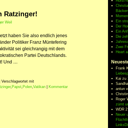
Horst-
Christi
Bäcker
 Ratzinger!
Moment
Ein str
er Weil
Der Hor
Ein An
etzt haben Sie also endlich jenes
Die zeh
Jahres
änder Politiker Franz Müntefering
Zwei F
raktivität sei gleichrangig mit dem
Heart 
okratischen Partei Deutschlands.
st! Und …
Neuest
Frank 
Liebesp
Kai
zu
|
Verschlagwortet mit
Sandha
zinger
,
Papst
,
Polen
,
Vatikan
|
Kommentar
antun 
Christi
Roger 
zürnt u
WDR 2
Neuer u
Flüchtl
LinksD