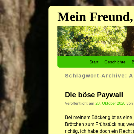
Mein Freund,
Zum Inhalt wechseln
Zum sekundären Inhalt wechseln
Start
Geschichte
B
Schlagwort-Archive:
A
Die böse Paywall
Veröffentlicht am
28. Oktober 2020
von
Bei meinem Bäcker gibt es eine
Brötchen zum Frühstück nur, wen
richtig, ich habe doch ein Recht