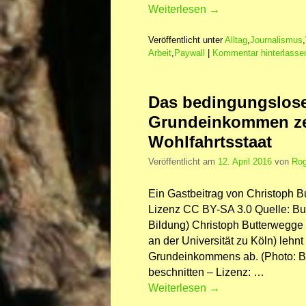
Weiterlesen
→
Veröffentlicht unter
Alltag
,
Journalismus
,
Arbeit
,
Paywall
|
Kommentar hinterlasse
Das bedingungslos
Grundeinkommen ze
Wohlfahrtsstaat
Veröffentlicht am
12. April 2016
von
Rog
Ein Gastbeitrag von Christoph Bu
Lizenz CC BY-SA 3.0 Quelle: Bun
Bildung) Christoph Butterwegge (
an der Universität zu Köln) leh
Grundeinkommens ab. (Photo: B
beschnitten – Lizenz: …
Weiterlesen
→