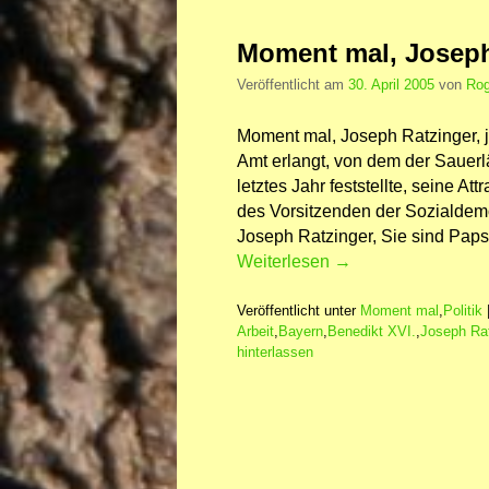
Moment mal, Joseph
Veröffentlicht am
30. April 2005
von
Rog
Moment mal, Joseph Ratzinger, j
Amt erlangt, von dem der Sauerl
letztes Jahr feststellte, seine Att
des Vorsitzenden der Sozialdem
Joseph Ratzinger, Sie sind Pap
Weiterlesen
→
Veröffentlicht unter
Moment mal
,
Politik
Arbeit
,
Bayern
,
Benedikt XVI.
,
Joseph Rat
hinterlassen