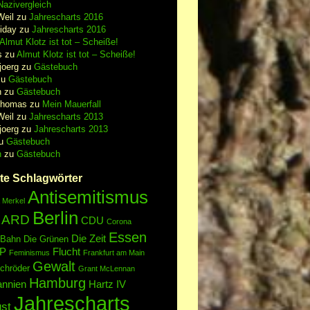
azivergleich
Weil
zu
Jahrescharts 2016
iday
zu
Jahrescharts 2016
Almut Klotz ist tot – Scheiße!
s
zu
Almut Klotz ist tot – Scheiße!
joerg
zu
Gästebuch
zu
Gästebuch
n
zu
Gästebuch
Thomas
zu
Mein Mauerfall
Weil
zu
Jahrescharts 2013
joerg
zu
Jahrescharts 2013
u
Gästebuch
n
zu
Gästebuch
te Schlagwörter
Antisemitismus
 Merkel
Berlin
ARD
CDU
Corona
Essen
Die Zeit
 Bahn
Die Grünen
P
Flucht
Feminismus
Frankfurt am Main
Gewalt
chröder
Grant McLennan
Hamburg
annien
Hartz IV
Jahrescharts
st