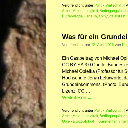
Veröffentlicht unter
Politik
,
Wirtschaft
|
V
Arbeit
,
Arbeitslosigkeit
,
Bedingungslose
Butterwegge
,
Hartz IV
,
Köln
,
Sozialstaat
Was für ein Grunde
Veröffentlicht am
12. April 2016
von
Rog
Ein Gastbeitrag von Michael Opiel
CC BY-SA 3.0 Quelle: Bundeszent
Michael Opielka (Professor für S
Hochschule Jena) befürwortet d
Grundeinkommens. (Photo: Bundes
Lizenz: CC …
Weiterlesen
→
Veröffentlicht unter
Politik
,
Wirtschaft
|
V
Arbeit
,
Arbeitslosigkeit
,
Bedingungslose
Opielka
,
Sozialstaat
|
Kommentar hinter