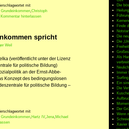
Die bö
erschlagwortet mit
Heilung
s Grundeinkommen
,
Christoph
Führun
|
Kommentar hinterlassen
Kernene
Finde d
Notsta
inkommen spricht
Die neu
Die „Um
er Weil
Freiheit
Großes
Als Ha
ka (veröffentlicht unter der Lizenz
verbrei
rale für politische Bildung)
Neulic
ozialpolitik an der Ernst-Abbe-
Immer f
Surfin
as Konzept des bedingungslosen
Ein sin
zentrale für politische Bildung –
Die Ver
Kuschel
Aufbruc
Moment
Der Grü
erschlagwortet mit
Wenn m
s Grundeinkommen
,
Hartz IV
,
Jena
,
Michael
Schreie
lassen
Xavier