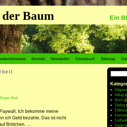
 der Baum
Ein B
edienhinweise
Kontakt
Newsletter
Gästebuch
Sitemap
Da
rbeit
Kategor
Allgem
Alltag
(
Roger Weil
Buch
(2
Dialog
(
Editoria
 Paywall. Ich bekomme meine
Fernse
n ich Geld bezahle. Das ist nicht
Fußball
 auf Brötchen. …
Gedich