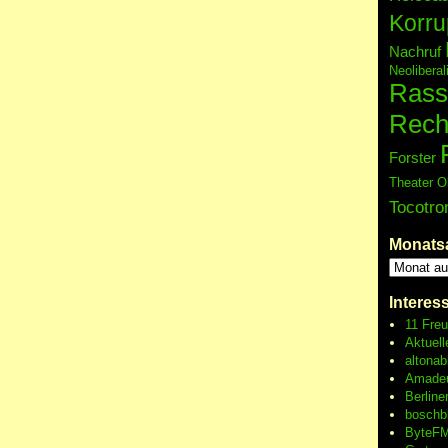
Korru
Nachruf
Neolibera
Rass
Rech
Forster
Theater O
Tocotro
Monats
Interes
11 Fre
Aktuell
altonab
Amadeu
Berline
boschb
ByteFM