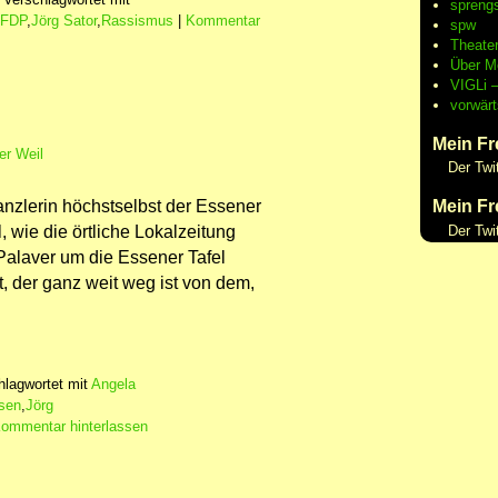
spreng
FDP
,
Jörg Sator
,
Rassismus
|
Kommentar
spw
Theate
Über M
VIGLi –
vorwärt
Mein Fr
er Weil
Der Twi
anzlerin höchstselbst der Essener
Mein Fr
, wie die örtliche Lokalzeitung
Der Twi
 Palaver um die Essener Tafel
, der ganz weit weg ist von dem,
hlagwortet mit
Angela
sen
,
Jörg
ommentar hinterlassen