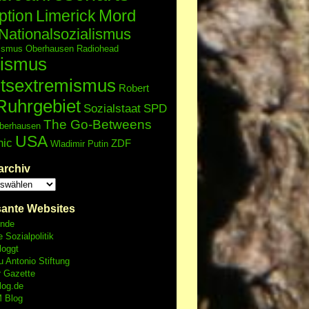
Mord
ption
Limerick
Nationalsozialismus
lismus
Oberhausen
Radiohead
ismus
tsextremismus
Robert
Ruhrgebiet
Sozialstaat
SPD
The Go-Betweens
berhausen
USA
nic
ZDF
Wladimir Putin
archiv
sante Websites
unde
e Sozialpolitik
loggt
 Antonio Stiftung
r Gazette
log.de
 Blog