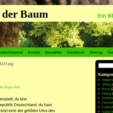
 der Baum
Ein B
edienhinweise
Kontakt
Newsletter
Gästebuch
Sitemap
Da
Alltag
Kategor
Allgem
Alltag
(
von
Roger Weil
Buch
(2
Dialog
(
Editoria
sstadt, du bist
Fernse
epublik Deutschland, du hast
Fußball
itzt eine der größten Unis des
Gedich