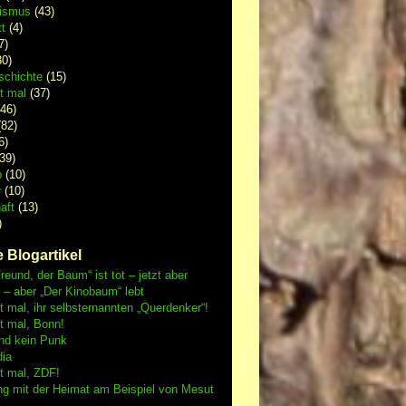
lismus
(43)
t
(4)
7)
0)
schichte
(15)
 mal
(37)
46)
82)
6)
39)
p
(10)
r
(10)
aft
(13)
)
 Blogartikel
reund, der Baum“ ist tot – jetzt aber
h – aber „Der Kinobaum“ lebt
mal, ihr selbsternannten „Querdenker“!
 mal, Bonn!
nd kein Punk
dia
 mal, ZDF!
ng mit der Heimat am Beispiel von Mesut