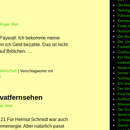
Die bö
Heilung
Führun
Kernene
Roger Weil
Finde d
Notsta
Die neu
 Paywall. Ich bekomme meine
Die „Um
n ich Geld bezahle. Das ist nicht
Freiheit
 auf Brötchen. …
Großes
Als Ha
verbrei
Neulic
Wirtschaft
|
Verschlagwortet mit
Immer f
n
Surfin
Ein sin
Die Ver
Kuschel
ivatfernsehen
Aufbruc
Moment
er Weil
Der Grü
Wenn m
S. 21 Für Helmut Schmidt war auch
Schreie
Xavier
ernenergie. Aber natürlich passt