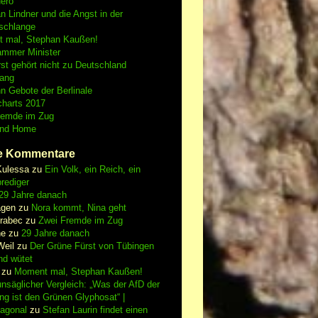
Nero
an Lindner und die Angst in der
schlange
 mal, Stephan Kaußen!
ammer Minister
st gehört nicht zu Deutschland
fang
n Gebote der Berlinale
charts 2017
remde im Zug
and Home
e Kommentare
Kulessa
zu
Ein Volk, ein Reich, ein
rediger
29 Jahre danach
gen
zu
Nora kommt, Nina geht
vrabec
zu
Zwei Fremde im Zug
ne
zu
29 Jahre danach
Weil
zu
Der Grüne Fürst von Tübingen
nd wütet
zu
Moment mal, Stephan Kaußen!
nsäglicher Vergleich: „Was der AfD der
ing ist den Grünen Glyphosat“ |
iagonal
zu
Stefan Laurin findet einen