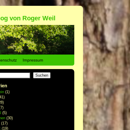
log von Roger Weil
tenschutz
Impressum
Suchen
ien
ein
(1)
41)
8)
7)
l
(5)
hen
(30)
(17)
t
(19)