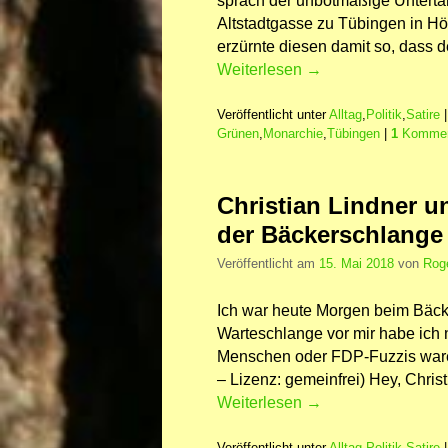
sprach der unbotmäßige Untertan
Altstadtgasse zu Tübingen in H
erzürnte diesen damit so, dass 
Weiterlesen
→
Veröffentlicht unter
Alltag
,
Politik
,
Satire
Grünen
,
Monarchie
,
Tübingen
|
1
Kommen
Christian Lindner u
der Bäckerschlange
Veröffentlicht am
15. Mai 2018
von
Rog
Ich war heute Morgen beim Bäck
Warteschlange vor mir habe ich 
Menschen oder FDP-Fuzzis waren
– Lizenz: gemeinfrei) Hey, Chris
Weiterlesen
→
Veröffentlicht unter
Alltag
,
Politik
,
Satire