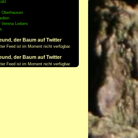
satz
r Oberhausen
edien
 Verena Liebers
s
eund, der Baum auf Twitter
tter Feed ist im Moment nicht verfügbar.
eund, der Baum auf Twitter
tter Feed ist im Moment nicht verfügbar.