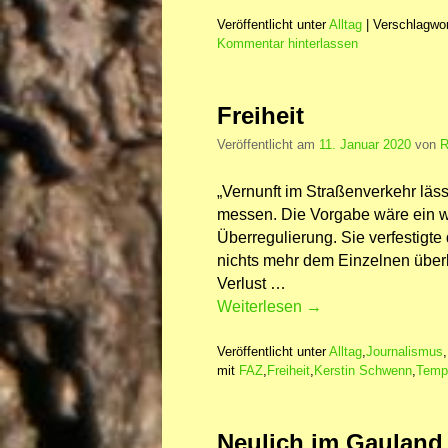
Veröffentlicht unter
Alltag
|
Verschlagwor
Kommentar hinterlassen
Freiheit
Veröffentlicht am
11. Januar 2020
von
R
„Vernunft im Straßenverkehr läss
messen. Die Vorgabe wäre ein we
Überregulierung. Sie verfestigte 
nichts mehr dem Einzelnen überla
Verlust …
Weiterlesen
→
Veröffentlicht unter
Alltag
,
Journalismus
,
mit
FAZ
,
Freiheit
,
Kerstin Schwenn
,
Tempo
Neulich im Gauland