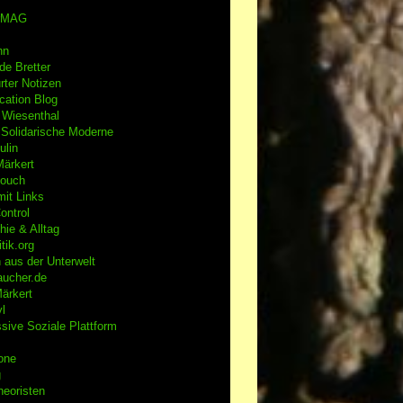
rMAG
nn
de Bretter
rter Notizen
ication Blog
 Wiesenthal
t Solidarische Moderne
ulin
Märkert
Couch
it Links
ontrol
ie & Alltag
tik.org
 aus der Unterwelt
aucher.de
ärkert
l
ssive
Soziale Plattform
one
g
heoristen