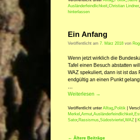
Ausländerfeindlichkeit
,
Christian Lindner
,
hinterlassen
Ein Anfang
Veröffentlicht am
7. März 2018
von
Rog
Wenn jetzt wirklich die Bundesk
Tafel einen Besuch abstatten will
WAZ spekuliert, dann ist ist das
endgültig an einen Punkt gelangt
…
Weiterlesen
→
Veröffentlicht unter
Alltag
,
Politik
|
Versc
Merkel
,
Armut
,
Ausländerfeindlichkeit
,
Es
Sator
,
Rassismus
,
Südostviertel
,
WAZ
|
K
Artikelnavigation
←
Ältere Beiträge