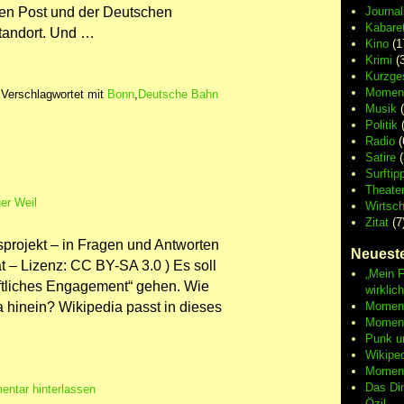
hen Post und der Deutschen
Journa
Kabaret
Standort. Und …
Kino
(1
Krimi
(3
Kurzge
Moment
|
Verschlagwortet mit
Bonn
,
Deutsche Bahn
Musik
(
Politik
(
Radio
(
Satire
(
Surftip
Theate
er Weil
Wirtsch
Zitat
(7
projekt – in Fragen und Antworten
Neueste
t – Lizenz: CC BY-SA 3.0 ) Es soll
„Mein F
ftliches Engagement“ gehen. Wie
wirklic
 hinein? Wikipedia passt in dieses
Moment 
Moment
Punk u
Wikipe
Moment
Das Di
ntar hinterlassen
Özil