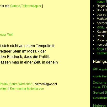
neuen N
Roger 
tet mit
Corona
,
Toilettenpapier
|
Doc Oll
bea
zu
Mathia
noergel
VIGLi
Karste
oger Weil
Peter 
Roger 
noergel
t sich nicht an einem Tempolimit
Katja
z
iterer Stein im Mosaik der
Carme
den Eindruck, dass die Politik
Häufigs
ssen mag in einer Zeit, in der ein
AfD
Angela
Arcade Fire
Deutsche
Politik
,
Satire
,
Wirtschaft
|
Verschlagwortet
FD
Familie
limit
|
Kommentar hinterlassen
Gerhard S
Großbrit
Holocau