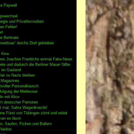
se Paywall
gswechsel
rgie und Privatfernsehen
en Fehler!
nd
e Berlinale
weltsau“ durchs Dorf getrieben
 Kino
nns Joachim Friedrichs einmal Fake-News
tete und dadurch die Berliner Mauer fällte
h im Gauland
air zu Nazis bleiben
g Magazines
nvoller Personaltausch
folgung der Mettesser
n mit Alice
h deutscher Patrioten
 mal, Sahra Wagenknecht!
ne Fürst von Tübingen zürnt und wütet
an es lässt
n, Saufen, Ficken und Ballern
 Naidoo