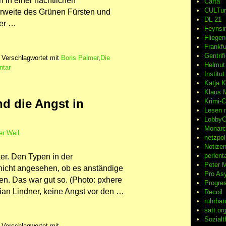
 in einer nächtlichen
Carta
CULTu
örweite des Grünen Fürsten und
DL 21
der …
Feynsi
Fliegen
Frankfu
Gentrif
|
Verschlagwortet mit
Boris Palmer
,
Die
Helmut
tar
Institu
Katja K
Klaus 
nd die Angst in
Krimi-
Lesen m
LobbyC
Monarch
er Weil
netzpoli
Notizen
perlent
er. Den Typen in der
Peter
M
nicht angesehen, ob es anständige
Pro Asy
. Das war gut so. (Photo: pxhere
Progre
tian Lindner, keine Angst vor den …
Recoil
ruhrbar
satt.or
Sozialt
|
Verschlagwortet mit