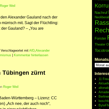
Korru
Roger Weil
Nachruf
ch den Alexander Gauland nach der
Neolibera
Rass
m mürrisch mit. Sagt der Flüchtling:
t der Gauland? – „You are
Rech
Forster
Theater O
Tocotro
|
Verschlagwortet mit
AfD
,
Alexander
emismus
|
Kommentar hinterlassen
Monats
n Tübingen zürnt
Interes
11 Fre
Aktuell
on
Roger Weil
altonab
Amadeu
Berline
 Baden-Württemberg – Lizenz: CC
boschb
en) „Ach nee, der auch noch“,
ByteFM