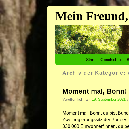
Mein Freund,
Zum Inhalt wechseln
Zum sekundären Inhalt wechseln
Start
Geschichte
B
Archiv der Kategorie:
Moment mal, Bonn!
Veröffentlicht am
19. September 2021
Moment mal, Bonn, du bist Bunde
Zweitregierungssitz der Bundesr
330.000 Einwohner*innen, du bes