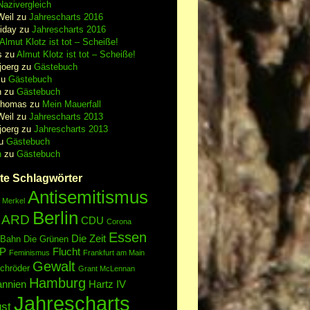
azivergleich
Weil
zu
Jahrescharts 2016
iday
zu
Jahrescharts 2016
Almut Klotz ist tot – Scheiße!
s
zu
Almut Klotz ist tot – Scheiße!
joerg
zu
Gästebuch
zu
Gästebuch
n
zu
Gästebuch
Thomas
zu
Mein Mauerfall
Weil
zu
Jahrescharts 2013
joerg
zu
Jahrescharts 2013
u
Gästebuch
n
zu
Gästebuch
te Schlagwörter
Antisemitismus
 Merkel
Berlin
ARD
CDU
Corona
Essen
Die Zeit
 Bahn
Die Grünen
P
Flucht
Feminismus
Frankfurt am Main
Gewalt
chröder
Grant McLennan
Hamburg
annien
Hartz IV
Jahrescharts
st