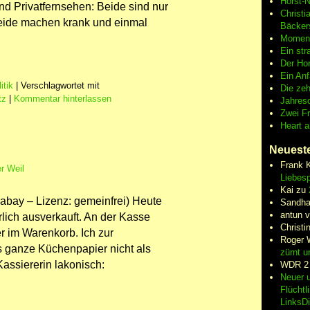
Horst-
nd Privatfernsehen: Beide sind nur
Christi
 beide machen krank und einmal
Bäcker
Moment
Ein str
Der Hor
Ein An
itik
|
Verschlagwortet mit
Die zeh
tz
|
Kommentar hinterlassen
Jahres
Zwei F
Heart 
Neuest
Frank 
r Weil
Liebesp
Kai
zu
abay – Lizenz: gemeinfrei) Heute
Sandha
antun 
rlich ausverkauft. An der Kasse
Christi
r im Warenkorb. Ich zur
Roger 
as ganze Küchenpapier nicht als
zürnt u
Kassiererin lakonisch:
WDR 2
Neuer u
Flüchtl
LinksD