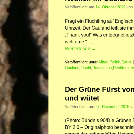
Veröffentlicht am
14. Oktober 2019
von
Fragt ein Flüchtling auf Englis
Uhrzeit. Der Gauland teilt sie ih
„Thank you!“ Was entgegnet jetz
welcome.“ …
Weiterlesen
→
Veröffentlicht unter
Alltag
,
Politik
,
Satire
Gauland
,
Flucht
,
Rassismus
,
Rechtsextr
Der Grüne Fürst vo
und wütet
Veröffentlicht am
27. November 2018
v
(Photo: Bündnis 90/Die Grünen
BY 2.0 – Originalphoto beschnitt