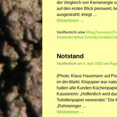
der Vergleich von Kernenergie u
auf den ersten Blick preiswert,
ausgestrahlt, kriegt …
Weiterlesen
→
Veröffentlicht unter
Alltag
,
Fernsehen
,
Pol
Atomkraft
,
Helmut Schmidt
,
Umweltschu
Notstand
Veröffentlicht am
6. April 2020
von
Roge
(Photo: Klaus Hausmann auf Pix
im dm-Markt. Klopapier war natü
hatten alle Kunden Küchenpapie
Kassiererin: „Hoffentlich wird d
Toilettenpapier verwendet.“ Die 
„Rohrreiniger …
Weiterlesen
→