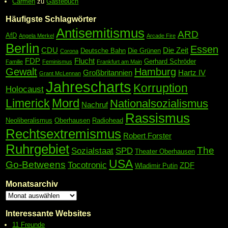
Carmen
zu
Gästebuch
Häufigste Schlagwörter
Antisemitismus
ARD
AfD
Angela Merkel
Arcade Fire
Berlin
Essen
CDU
Die Zeit
Deutsche Bahn
Die Grünen
Corona
FDP
Flucht
Gerhard Schröder
Familie
Feminismus
Frankfurt am Main
Gewalt
Hamburg
Großbritannien
Hartz IV
Grant McLennan
Jahrescharts
Korruption
Holocaust
Mord
Limerick
Nationalsozialismus
Nachruf
Rassismus
Neoliberalismus
Oberhausen
Radiohead
Rechtsextremismus
Robert Forster
Ruhrgebiet
The
Sozialstaat
SPD
Theater Oberhausen
USA
Go-Betweens
Tocotronic
ZDF
Wladimir Putin
Monatsarchiv
Interessante Websites
11 Freunde