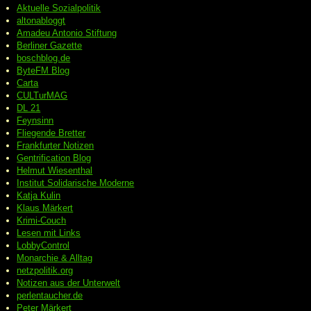
Aktuelle Sozialpolitik
altonabloggt
Amadeu Antonio Stiftung
Berliner Gazette
boschblog.de
ByteFM Blog
Carta
CULTurMAG
DL 21
Feynsinn
Fliegende Bretter
Frankfurter Notizen
Gentrification Blog
Helmut Wiesenthal
Institut Solidarische Moderne
Katja Kulin
Klaus Märkert
Krimi-Couch
Lesen mit Links
LobbyControl
Monarchie & Alltag
netzpolitik.org
Notizen aus der Unterwelt
perlentaucher.de
Peter
Märkert