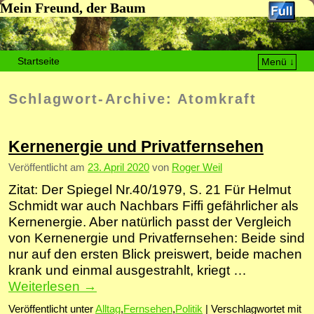
Mein Freund, der Baum
Startseite
Menü ↓
Zum Inhalt wechseln
Zum sekundären Inhalt wechseln
Schlagwort-Archive:
Atomkraft
Kernenergie und Privatfernsehen
Veröffentlicht am
23. April 2020
von
Roger Weil
Zitat: Der Spiegel Nr.40/1979, S. 21 Für Helmut
Schmidt war auch Nachbars Fiffi gefährlicher als
Kernenergie. Aber natürlich passt der Vergleich
von Kernenergie und Privatfernsehen: Beide sind
nur auf den ersten Blick preiswert, beide machen
krank und einmal ausgestrahlt, kriegt …
Weiterlesen
→
Veröffentlicht unter
Alltag
,
Fernsehen
,
Politik
|
Verschlagwortet mit