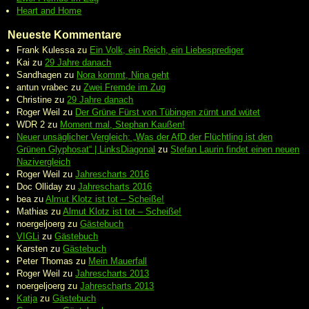
Heart and Home
Neueste Kommentare
Frank Kulessa
zu
Ein Volk, ein Reich, ein Liebesprediger
Kai
zu
29 Jahre danach
Sandhagen
zu
Nora kommt, Nina geht
antun vrabec
zu
Zwei Fremde im Zug
Christine
zu
29 Jahre danach
Roger Weil
zu
Der Grüne Fürst von Tübingen zürnt und wütet
WDR 2
zu
Moment mal, Stephan Kaußen!
Neuer unsäglicher Vergleich: „Was der AfD der Flüchtling ist den
Grünen Glyphosat“ | LinksDiagonal
zu
Stefan Laurin findet einen neuen
Nazivergleich
Roger Weil
zu
Jahrescharts 2016
Doc Olliday
zu
Jahrescharts 2016
bea
zu
Almut Klotz ist tot – Scheiße!
Mathias
zu
Almut Klotz ist tot – Scheiße!
noergeljoerg
zu
Gästebuch
VIGLi
zu
Gästebuch
Karsten
zu
Gästebuch
Peter Thomas
zu
Mein Mauerfall
Roger Weil
zu
Jahrescharts 2013
noergeljoerg
zu
Jahrescharts 2013
Katja
zu
Gästebuch