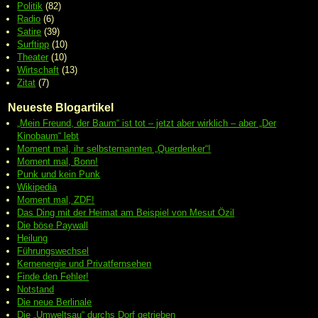
Politik
(82)
Radio
(6)
Satire
(39)
Surftipp
(10)
Theater
(10)
Wirtschaft
(13)
Zitat
(7)
Neueste Blogartikel
„Mein Freund, der Baum“ ist tot – jetzt aber wirklich – aber „Der
Kinobaum“ lebt
Moment mal, ihr selbsternannten „Querdenker“!
Moment mal, Bonn!
Punk und kein Punk
Wikipedia
Moment mal, ZDF!
Das Ding mit der Heimat am Beispiel von Mesut Özil
Die böse Paywall
Heilung
Führungswechsel
Kernenergie und Privatfernsehen
Finde den Fehler!
Notstand
Die neue Berlinale
Die „Umweltsau“ durchs Dorf getrieben