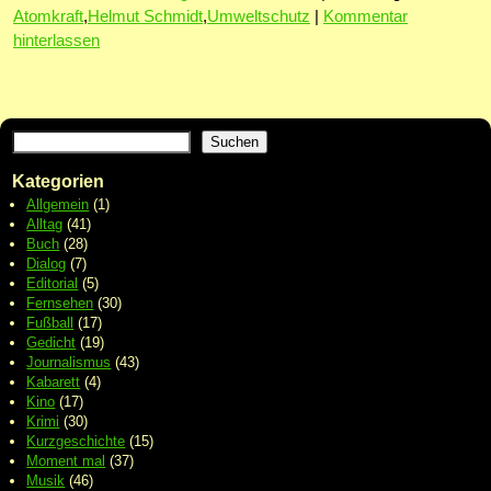
Atomkraft
,
Helmut Schmidt
,
Umweltschutz
|
Kommentar
hinterlassen
Suchen
Kategorien
Allgemein
(1)
Alltag
(41)
Buch
(28)
Dialog
(7)
Editorial
(5)
Fernsehen
(30)
Fußball
(17)
Gedicht
(19)
Journalismus
(43)
Kabarett
(4)
Kino
(17)
Krimi
(30)
Kurzgeschichte
(15)
Moment mal
(37)
Musik
(46)