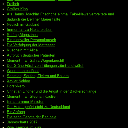
Freiheit
Großes Kino
Als Hanns Joachim Friedrichs einmal Fake-News verbreitete und
dadurch die Berliner Mauer fällte
Neulich im Gauland
Immer fair zu Nazis bleiben
Surfing Magazines
Ein sinnvoller Personaltausch
Die Verfolgung der Mettesser
Kuscheln mit Alice
Aufbruch deutscher Patrioten
Moment mal, Sahra Wagenknecht!
Der Grüne Fürst von Tübingen zürnt und wütet
Wenn man es lässt
Schreien, Saufen, Ficken und Ballern
Xavier Naidoo
Horst-Nero
Christian Lindner und die Angst in der Bäckerschlange
Moment mal, Stephan Kaußen!
Ein strammer Minister
Der Horst gehört nicht zu Deutschland
Ein Anfang
Die zehn Gebote der Berlinale
Jahrescharts 2017
Zwei Fremde im Zug