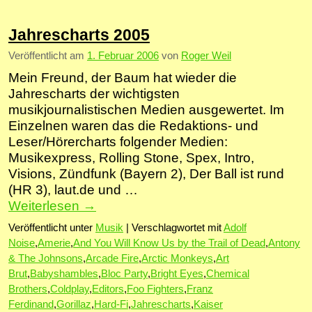
Jahrescharts 2005
Veröffentlicht am
1. Februar 2006
von
Roger Weil
Mein Freund, der Baum hat wieder die
Jahrescharts der wichtigsten
musikjournalistischen Medien ausgewertet. Im
Einzelnen waren das die Redaktions- und
Leser/Hörercharts folgender Medien:
Musikexpress, Rolling Stone, Spex, Intro,
Visions, Zündfunk (Bayern 2), Der Ball ist rund
(HR 3), laut.de und …
Weiterlesen
→
Veröffentlicht unter
Musik
|
Verschlagwortet mit
Adolf
Noise
,
Amerie
,
And You Will Know Us by the Trail of Dead
,
Antony
& The Johnsons
,
Arcade Fire
,
Arctic Monkeys
,
Art
Brut
,
Babyshambles
,
Bloc Party
,
Bright Eyes
,
Chemical
Brothers
,
Coldplay
,
Editors
,
Foo Fighters
,
Franz
Ferdinand
,
Gorillaz
,
Hard-Fi
,
Jahrescharts
,
Kaiser