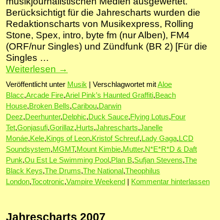
musikjournalistischen Medien ausgewertet.
Berücksichtigt für die Jahrescharts wurden die
Redaktionscharts von Musikexpress, Rolling
Stone, Spex, intro, byte fm (nur Alben), FM4
(ORF/nur Singles) und Zündfunk (BR 2) [Für die
Singles …
Weiterlesen
→
Veröffentlicht unter
Musik
|
Verschlagwortet mit
Aloe
Blacc
,
Arcade Fire
,
Ariel Pink’s Haunted Graffiti
,
Beach
House
,
Broken Bells
,
Caribou
,
Darwin
Deez
,
Deerhunter
,
Delphic
,
Duck Sauce
,
Flying Lotus
,
Four
Tet
,
Gonjasufi
,
Gorillaz
,
Hurts
,
Jahrescharts
,
Janelle
Monáe
,
Kele
,
Kings of Leon
,
Kristof Schreuf
,
Lady Gaga
,
LCD
Soundsystem
,
MGMT
,
Mount Kimbie
,
Mutter
,
N*E*R*D & Daft
Punk
,
Ou Est Le Swimming Pool
,
Plan B
,
Sufjan Stevens
,
The
Black Keys
,
The Drums
,
The National
,
Theophilus
London
,
Tocotronic
,
Vampire Weekend
|
Kommentar hinterlassen
Jahrescharts 2007