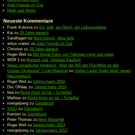
Zwei Fremde im Zug
Heart and Home
Neueste Kommentare
Frank Kulessa
zu
Ein Volk, ein Reich, ein Liebesprediger
Kai
zu
29 Jahre danach
Sandhagen
zu
Nora kommt, Nina geht
antun vrabec
zu
Zwei Fremde im Zug
Christine
zu
29 Jahre danach
Roger Weil
zu
Der Grüne Fürst von Tübingen zürnt und wütet
WDR 2
zu
Moment mal, Stephan Kaußen!
Neuer unsäglicher Vergleich: „Was der AfD der Flüchtling ist den
Grünen Glyphosat“ | LinksDiagonal
zu
Stefan Laurin findet einen neuen
Nazivergleich
Roger Weil
zu
Jahrescharts 2016
Doc Olliday
zu
Jahrescharts 2016
bea
zu
Almut Klotz ist tot – Scheiße!
Mathias
zu
Almut Klotz ist tot – Scheiße!
noergeljoerg
zu
Gästebuch
VIGLi
zu
Gästebuch
Karsten
zu
Gästebuch
Peter Thomas
zu
Mein Mauerfall
Roger Weil
zu
Jahrescharts 2013
noergeljoerg
zu
Jahrescharts 2013