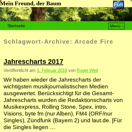
Mein Freund, der Baum
Startseite
Menü ↓
Zum Inhalt wechseln
Zum sekundären Inhalt wechseln
Schlagwort-Archive:
Arcade Fire
Jahrescharts 2017
Veröffentlicht am
1. Februar 2018
von
Roger Weil
Wir haben wieder die Jahrescharts der
wichtigsten musik­jour­nalis­tischen Medien
ausgewertet. Berücksichtigt für die Gesamt-
Jahrescharts wurden die Redaktionscharts von
Musikexpress, Rolling Stone, Spex, intro,
Visions, byte fm (nur Alben), FM4 (ORF/nur
Singles), Zündfunk (Bayern 2) und laut.de. [Für
die Singles liegen …