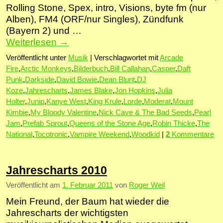
Rolling Stone, Spex, intro, Visions, byte fm (nur
Alben), FM4 (ORF/nur Singles), Zündfunk
(Bayern 2) und …
Weiterlesen
→
Veröffentlicht unter
Musik
|
Verschlagwortet mit
Arcade
Fire
,
Arctic Monkeys
,
Bilderbuch
,
Bill Callahan
,
Casper
,
Daft
Punk
,
Darkside
,
David Bowie
,
Dean Blunt
,
DJ
Koze
,
Jahrescharts
,
James Blake
,
Jon Hopkins
,
Julia
Holter
,
Junip
,
Kanye West
,
King Krule
,
Lorde
,
Moderat
,
Mount
Kimbie
,
My Bloody Valentine
,
Nick Cave & The Bad Seeds
,
Pearl
Jam
,
Prefab Sprout
,
Queens of the Stone Age
,
Robin Thicke
,
The
National
,
Tocotronic
,
Vampire Weekend
,
Woodkid
|
2
Kommentare
Jahrescharts 2010
Veröffentlicht am
1. Februar 2011
von
Roger Weil
Mein Freund, der Baum hat wieder die
Jahrescharts der wichtigsten