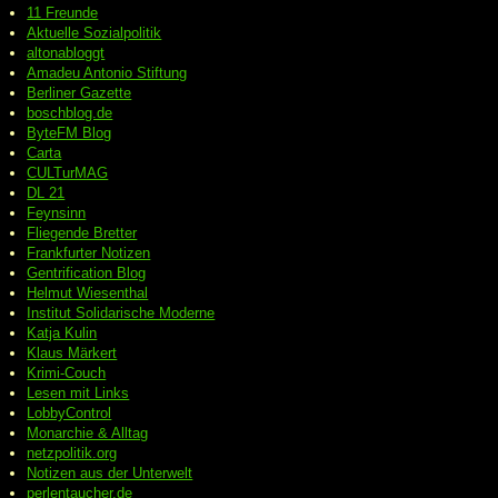
11 Freunde
Aktuelle Sozialpolitik
altonabloggt
Amadeu Antonio Stiftung
Berliner Gazette
boschblog.de
ByteFM Blog
Carta
CULTurMAG
DL 21
Feynsinn
Fliegende Bretter
Frankfurter Notizen
Gentrification Blog
Helmut Wiesenthal
Institut Solidarische Moderne
Katja Kulin
Klaus Märkert
Krimi-Couch
Lesen mit Links
LobbyControl
Monarchie & Alltag
netzpolitik.org
Notizen aus der Unterwelt
perlentaucher.de