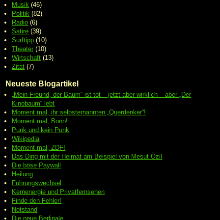
Musik
(46)
Politik
(82)
Radio
(6)
Satire
(39)
Surftipp
(10)
Theater
(10)
Wirtschaft
(13)
Zitat
(7)
Neueste Blogartikel
„Mein Freund, der Baum“ ist tot – jetzt aber wirklich – aber „Der
Kinobaum“ lebt
Moment mal, ihr selbsternannten „Querdenker“!
Moment mal, Bonn!
Punk und kein Punk
Wikipedia
Moment mal, ZDF!
Das Ding mit der Heimat am Beispiel von Mesut Özil
Die böse Paywall
Heilung
Führungswechsel
Kernenergie und Privatfernsehen
Finde den Fehler!
Notstand
Die neue Berlinale