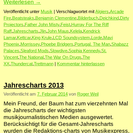
Weiterlesen
→
Veröffentlicht unter
Musik
|
Verschlagwortet mit
Algiers
,
Arcade
Fire
,
Beatsteaks
,
Benjamin Clementine
,
Bilderbuch
,
Deichkind
,
Dirty
Projectors
,
Father John Misty
,
Feist
,
Hurray For The Riff
Raff
,
Jahrescharts
,
Jlin
,
John Maus
,
Kelela
,
Kendrick
Lamar
,
Kettcar
,
King Krule
,
LCD Soundsystem
,
Lorde
,
Mavi
Phoenix
,
Morrissey
,
Phoebe Bridgers
,
Portugal. The Man
,
Shabazz
Palaces
,
Sleaford Mods
,
Slowdive
,
Sophia Kennedy
,
St.
Vincent
,
The National
,
The War On Drugs
,
The
XX
,
Thundercat
,
Trettmann
|
Kommentar hinterlassen
Jahrescharts 2013
Veröffentlicht am
7. Februar 2014
von
Roger Weil
Mein Freund, der Baum hat zum vierzehnten Mal
die Jahrescharts der wichtigsten
musikjournalistischen Medien ausgewertet.
Berücksichtigt für die Gesamt-Jahrescharts
wurden die Redaktions-charts von Musikexpress,