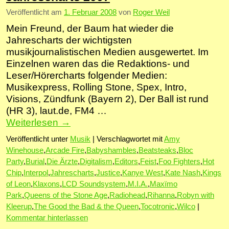
Veröffentlicht am
1. Februar 2008
von
Roger Weil
Mein Freund, der Baum hat wieder die
Jahrescharts der wichtigsten
musikjournalistischen Medien ausgewertet. Im
Einzelnen waren das die Redaktions- und
Leser/Hörercharts folgender Medien:
Musikexpress, Rolling Stone, Spex, Intro,
Visions, Zündfunk (Bayern 2), Der Ball ist rund
(HR 3), laut.de, FM4 …
Weiterlesen
→
Veröffentlicht unter
Musik
|
Verschlagwortet mit
Amy
Winehouse
,
Arcade Fire
,
Babyshambles
,
Beatsteaks
,
Bloc
Party
,
Burial
,
Die Ärzte
,
Digitalism
,
Editors
,
Feist
,
Foo Fighters
,
Hot
Chip
,
Interpol
,
Jahrescharts
,
Justice
,
Kanye West
,
Kate Nash
,
Kings
of Leon
,
Klaxons
,
LCD Soundsystem
,
M.I.A.
,
Maxïmo
Park
,
Queens of the Stone Age
,
Radiohead
,
Rihanna
,
Robyn with
Kleerup
,
The Good the Bad & the Queen
,
Tocotronic
,
Wilco
|
Kommentar hinterlassen