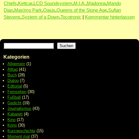
Chiefs
,
Kettcar
,
LCD Soundsystem
,
M.I.A.
,
Madonna
,
Mando
Diao
,
Maxïmo Park
,
Oasis
,
Queens of the Stone Age
,
Sufjan
Stevens
,
System of a Down
,
Tocotronic
|
Kommentar hinterlassen
Suchen
Kategorien
Allgemein
(1)
Alltag
(41)
Buch
(28)
Dialog
(7)
Editorial
(5)
Fernsehen
(30)
Fußball
(17)
Gedicht
(19)
Journalismus
(43)
Kabarett
(4)
Kino
(17)
Krimi
(30)
Kurzgeschichte
(15)
Moment mal
(37)