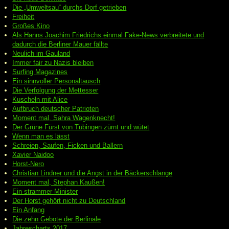
Die „Umweltsau“ durchs Dorf getrieben
Freiheit
Großes Kino
Als Hanns Joachim Friedrichs einmal Fake-News verbreitete und
dadurch die Berliner Mauer fällte
Neulich im Gauland
Immer fair zu Nazis bleiben
Surfing Magazines
Ein sinnvoller Personaltausch
Die Verfolgung der Mettesser
Kuscheln mit Alice
Aufbruch deutscher Patrioten
Moment mal, Sahra Wagenknecht!
Der Grüne Fürst von Tübingen zürnt und wütet
Wenn man es lässt
Schreien, Saufen, Ficken und Ballern
Xavier Naidoo
Horst-Nero
Christian Lindner und die Angst in der Bäckerschlange
Moment mal, Stephan Kaußen!
Ein strammer Minister
Der Horst gehört nicht zu Deutschland
Ein Anfang
Die zehn Gebote der Berlinale
Jahrescharts 2017