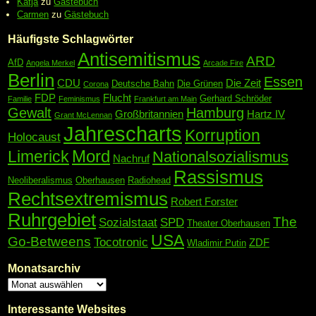
Katja
zu
Gästebuch
Carmen
zu
Gästebuch
Häufigste Schlagwörter
Antisemitismus
ARD
AfD
Angela Merkel
Arcade Fire
Berlin
Essen
CDU
Die Zeit
Deutsche Bahn
Die Grünen
Corona
FDP
Flucht
Gerhard Schröder
Familie
Feminismus
Frankfurt am Main
Gewalt
Hamburg
Großbritannien
Hartz IV
Grant McLennan
Jahrescharts
Korruption
Holocaust
Mord
Limerick
Nationalsozialismus
Nachruf
Rassismus
Neoliberalismus
Oberhausen
Radiohead
Rechtsextremismus
Robert Forster
Ruhrgebiet
The
Sozialstaat
SPD
Theater Oberhausen
USA
Go-Betweens
Tocotronic
ZDF
Wladimir Putin
Monatsarchiv
Interessante Websites