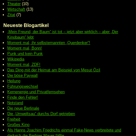
Theater
(10)
Wirtschaft
(13)
Zitat
(7)
Neueste Blogartikel
„Mein Freund, der Baum“ ist tot – jetzt aber wirklich – aber „Der
Kinobaum“ lebt
Moment mal, ihr selbsternannten „Querdenker“!
Moment mal, Bonn!
Punk und kein Punk
Wikipedia
Moment mal, ZDF!
Das Ding mit der Heimat am Beispiel von Mesut Özil
Die böse Paywall
Heilung
Führungswechsel
Kernenergie und Privatfernsehen
Finde den Fehler!
Notstand
Die neue Berlinale
Die „Umweltsau“ durchs Dorf getrieben
Freiheit
Großes Kino
Als Hanns Joachim Friedrichs einmal Fake-News verbreitete und
dadurch die Berliner Mauer fällte