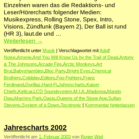
Einzelnen waren das die Redaktions- und
Leser/Hörercharts folgender Medien:
Musikexpress, Rolling Stone, Spex, Intro,
Visions, Zündfunk (Bayern 2), Der Ball ist rund
(HR 3), laut.de und …
Weiterlesen
→
Veröffentlicht unter
Musik
|
Verschlagwortet mit
Adolf
Noise
,
Amerie
,
And You Will Know Us by the Trail of Dead
,
Antony
& The Johnsons
,
Arcade Fire
,
Arctic Monkeys
,
Art
Brut
,
Babyshambles
,
Bloc Party
,
Bright Eyes
,
Chemical
Brothers
,
Coldplay
,
Editors
,
Foo Fighters
,
Franz
Ferdinand
,
Gorillaz
,
Hard-Fi
,
Jahrescharts
,
Kaiser
Chiefs
,
Kettcar
,
LCD Soundsystem
,
M.I.A.
,
Madonna
,
Mando
Diao
,
Maxïmo Park
,
Oasis
,
Queens of the Stone Age
,
Sufjan
Stevens
,
System of a Down
,
Tocotronic
|
Kommentar hinterlassen
Jahrescharts 2002
Veröffentlicht am
1. Februar 2003
von
Roger Weil