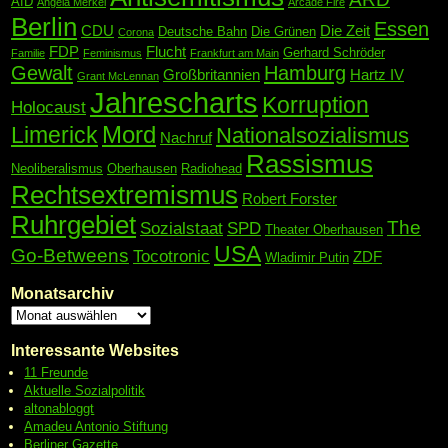
AfD
Angela Merkel
Arcade Fire
Berlin
Essen
CDU
Die Zeit
Deutsche Bahn
Die Grünen
Corona
FDP
Flucht
Gerhard Schröder
Familie
Feminismus
Frankfurt am Main
Gewalt
Hamburg
Großbritannien
Hartz IV
Grant McLennan
Jahrescharts
Korruption
Holocaust
Mord
Limerick
Nationalsozialismus
Nachruf
Rassismus
Neoliberalismus
Oberhausen
Radiohead
Rechtsextremismus
Robert Forster
Ruhrgebiet
The
Sozialstaat
SPD
Theater Oberhausen
USA
Go-Betweens
Tocotronic
ZDF
Wladimir Putin
Monatsarchiv
Interessante Websites
11 Freunde
Aktuelle Sozialpolitik
altonabloggt
Amadeu Antonio Stiftung
Berliner Gazette