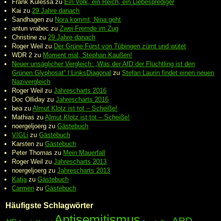
Frank Kulessa
zu
Ein Volk, ein Reich, ein Liebesprediger
Kai
zu
29 Jahre danach
Sandhagen
zu
Nora kommt, Nina geht
antun vrabec
zu
Zwei Fremde im Zug
Christine
zu
29 Jahre danach
Roger Weil
zu
Der Grüne Fürst von Tübingen zürnt und wütet
WDR 2
zu
Moment mal, Stephan Kaußen!
Neuer unsäglicher Vergleich: „Was der AfD der Flüchtling ist den
Grünen Glyphosat“ | LinksDiagonal
zu
Stefan Laurin findet einen neuen
Nazivergleich
Roger Weil
zu
Jahrescharts 2016
Doc Olliday
zu
Jahrescharts 2016
bea
zu
Almut Klotz ist tot – Scheiße!
Mathias
zu
Almut Klotz ist tot – Scheiße!
noergeljoerg
zu
Gästebuch
VIGLi
zu
Gästebuch
Karsten
zu
Gästebuch
Peter Thomas
zu
Mein Mauerfall
Roger Weil
zu
Jahrescharts 2013
noergeljoerg
zu
Jahrescharts 2013
Katja
zu
Gästebuch
Carmen
zu
Gästebuch
Häufigste Schlagwörter
Antisemitismus
ARD