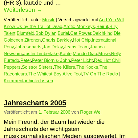
(HR 3), laut.de und …
Weiterlesen
→
Veröffentlicht unter
Musik
|
Verschlagwortet mit
And You Will
Know Us by the Trail of Dead
,
Arctic Monkeys
,
Beirut
,
Billy
Talent
,
Blumfeld
,
Bob Dylan
,
Burial
,
Cat Power
,
Deichkind
,
Die
Goldenen Zitronen
,
Gnarls Barkley
,
Hot Chip
,
International
Pony
,
Jahrescharts
,
Jan Delay
,
Jeans Team
,
Joanna
Newsom
,
Justin Timberlake
,
Kante
,
Mando Diao
,
Muse
,
Nelly
Furtado
,
Peter
,
Peter Björn & John
,
Peter Licht
,
Red Hot Chili
Peppers
,
Scissor Sisters
,
The Killers
,
The Kooks
,
The
Raconteurs
,
The Whitest Boy Alive
,
Tool
,
TV On The Radio
|
Kommentar hinterlassen
Jahrescharts 2005
Veröffentlicht am
1. Februar 2006
von
Roger Weil
Mein Freund, der Baum hat wieder die
Jahrescharts der wichtigsten
musikjournalistischen Medien ausgewertet. Im