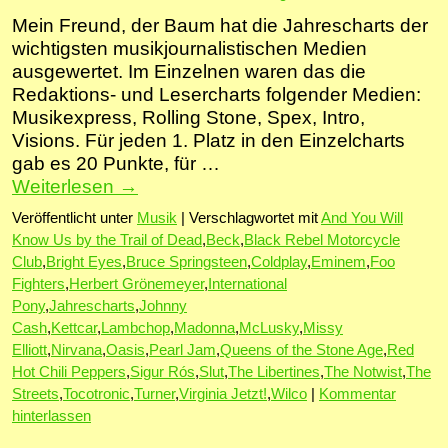
Mein Freund, der Baum hat die Jahrescharts der
wichtigsten musikjournalistischen Medien
ausgewertet. Im Einzelnen waren das die
Redaktions- und Lesercharts folgender Medien:
Musikexpress, Rolling Stone, Spex, Intro,
Visions. Für jeden 1. Platz in den Einzelcharts
gab es 20 Punkte, für …
Weiterlesen
→
Veröffentlicht unter
Musik
|
Verschlagwortet mit
And You Will
Know Us by the Trail of Dead
,
Beck
,
Black Rebel Motorcycle
Club
,
Bright Eyes
,
Bruce Springsteen
,
Coldplay
,
Eminem
,
Foo
Fighters
,
Herbert Grönemeyer
,
International
Pony
,
Jahrescharts
,
Johnny
Cash
,
Kettcar
,
Lambchop
,
Madonna
,
McLusky
,
Missy
Elliott
,
Nirvana
,
Oasis
,
Pearl Jam
,
Queens of the Stone Age
,
Red
Hot Chili Peppers
,
Sigur Rós
,
Slut
,
The Libertines
,
The Notwist
,
The
Streets
,
Tocotronic
,
Turner
,
Virginia Jetzt!
,
Wilco
|
Kommentar
hinterlassen