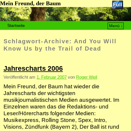
Mein Freund, der Baum
Startseite
Menü ↓
Zum Inhalt wechseln
Zum sekundären Inhalt wechseln
Schlagwort-Archive:
And You Will
Know Us by the Trail of Dead
Jahrescharts 2006
Veröffentlicht am
1. Februar 2007
von
Roger Weil
Mein Freund, der Baum hat wieder die
Jahrescharts der wichtigsten
musikjournalistischen Medien ausgewertet. Im
Einzelnen waren das die Redaktions- und
Leser/Hörercharts folgender Medien:
Musikexpress, Rolling Stone, Spex, Intro,
Visions, Zündfunk (Bayern 2), Der Ball ist rund