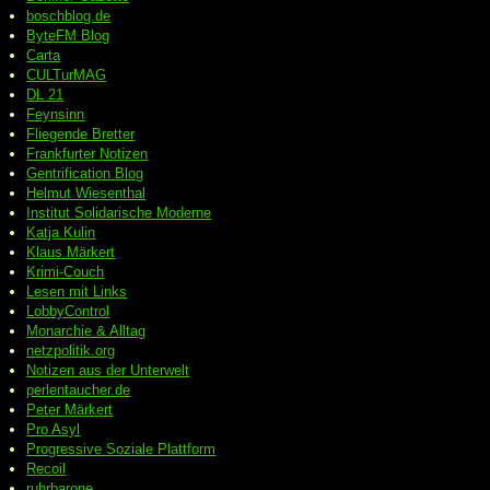
boschblog.de
ByteFM Blog
Carta
CULTurMAG
DL 21
Feynsinn
Fliegende Bretter
Frankfurter Notizen
Gentrification Blog
Helmut Wiesenthal
Institut Solidarische Moderne
Katja Kulin
Klaus Märkert
Krimi-Couch
Lesen mit Links
LobbyControl
Monarchie & Alltag
netzpolitik.org
Notizen aus der Unterwelt
perlentaucher.de
Peter
Märkert
Pro Asyl
Progressive
Soziale Plattform
Recoil
ruhrbarone