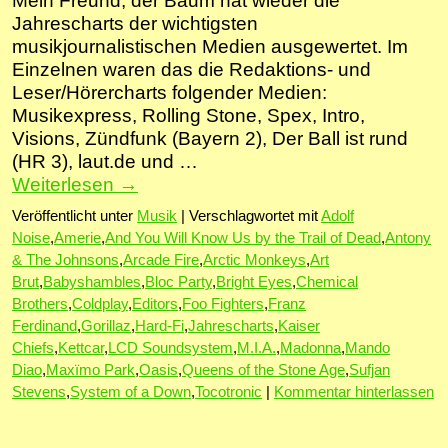
Mein Freund, der Baum hat wieder die
Jahrescharts der wichtigsten
musikjournalistischen Medien ausgewertet. Im
Einzelnen waren das die Redaktions- und
Leser/Hörercharts folgender Medien:
Musikexpress, Rolling Stone, Spex, Intro,
Visions, Zündfunk (Bayern 2), Der Ball ist rund
(HR 3), laut.de und …
Weiterlesen
→
Veröffentlicht unter
Musik
|
Verschlagwortet mit
Adolf
Noise
,
Amerie
,
And You Will Know Us by the Trail of Dead
,
Antony
& The Johnsons
,
Arcade Fire
,
Arctic Monkeys
,
Art
Brut
,
Babyshambles
,
Bloc Party
,
Bright Eyes
,
Chemical
Brothers
,
Coldplay
,
Editors
,
Foo Fighters
,
Franz
Ferdinand
,
Gorillaz
,
Hard-Fi
,
Jahrescharts
,
Kaiser
Chiefs
,
Kettcar
,
LCD Soundsystem
,
M.I.A.
,
Madonna
,
Mando
Diao
,
Maxïmo Park
,
Oasis
,
Queens of the Stone Age
,
Sufjan
Stevens
,
System of a Down
,
Tocotronic
|
Kommentar hinterlassen