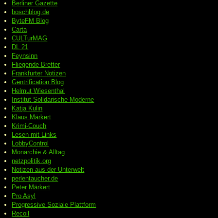
Berliner Gazette
boschblog.de
ByteFM Blog
Carta
CULTurMAG
DL 21
Feynsinn
Fliegende Bretter
Frankfurter Notizen
Gentrification Blog
Helmut Wiesenthal
Institut Solidarische Moderne
Katja Kulin
Klaus Märkert
Krimi-Couch
Lesen mit Links
LobbyControl
Monarchie & Alltag
netzpolitik.org
Notizen aus der Unterwelt
perlentaucher.de
Peter
Märkert
Pro Asyl
Progressive
Soziale Plattform
Recoil