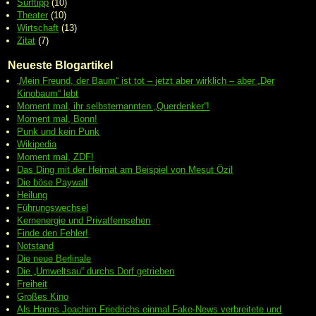
Surftipp
(10)
Theater
(10)
Wirtschaft
(13)
Zitat
(7)
Neueste Blogartikel
„Mein Freund, der Baum“ ist tot – jetzt aber wirklich – aber „Der
Kinobaum“ lebt
Moment mal, ihr selbsternannten „Querdenker“!
Moment mal, Bonn!
Punk und kein Punk
Wikipedia
Moment mal, ZDF!
Das Ding mit der Heimat am Beispiel von Mesut Özil
Die böse Paywall
Heilung
Führungswechsel
Kernenergie und Privatfernsehen
Finde den Fehler!
Notstand
Die neue Berlinale
Die „Umweltsau“ durchs Dorf getrieben
Freiheit
Großes Kino
Als Hanns Joachim Friedrichs einmal Fake-News verbreitete und