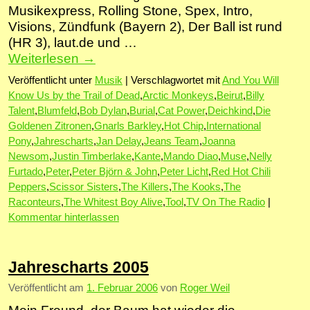
Musikexpress, Rolling Stone, Spex, Intro,
Visions, Zündfunk (Bayern 2), Der Ball ist rund
(HR 3), laut.de und …
Weiterlesen
→
Veröffentlicht unter
Musik
|
Verschlagwortet mit
And You Will
Know Us by the Trail of Dead
,
Arctic Monkeys
,
Beirut
,
Billy
Talent
,
Blumfeld
,
Bob Dylan
,
Burial
,
Cat Power
,
Deichkind
,
Die
Goldenen Zitronen
,
Gnarls Barkley
,
Hot Chip
,
International
Pony
,
Jahrescharts
,
Jan Delay
,
Jeans Team
,
Joanna
Newsom
,
Justin Timberlake
,
Kante
,
Mando Diao
,
Muse
,
Nelly
Furtado
,
Peter
,
Peter Björn & John
,
Peter Licht
,
Red Hot Chili
Peppers
,
Scissor Sisters
,
The Killers
,
The Kooks
,
The
Raconteurs
,
The Whitest Boy Alive
,
Tool
,
TV On The Radio
|
Kommentar hinterlassen
Jahrescharts 2005
Veröffentlicht am
1. Februar 2006
von
Roger Weil