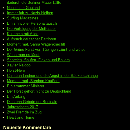
dadurch die Berliner Mauer fällte
Neulich im Gauland
Immer fair zu Nazis bleiben
Surfing Magazines
Ein sinnvoller Personaltausch
Die Verfolgung der Mettesser
Kuscheln mit Alice
Aufbruch deutscher Patrioten
Moment mal, Sahra Wagenknecht!
Der Grüne Fürst von Tübingen zürnt und wütet
Wenn man es lässt
Schreien, Saufen, Ficken und Ballern
Xavier Naidoo
Horst-Nero
Christian Lindner und die Angst in der Bäckerschlange
Moment mal, Stephan Kaußen!
Ein strammer Minister
Der Horst gehört nicht zu Deutschland
Ein Anfang
Die zehn Gebote der Berlinale
Jahrescharts 2017
Zwei Fremde im Zug
Heart and Home
Neueste Kommentare