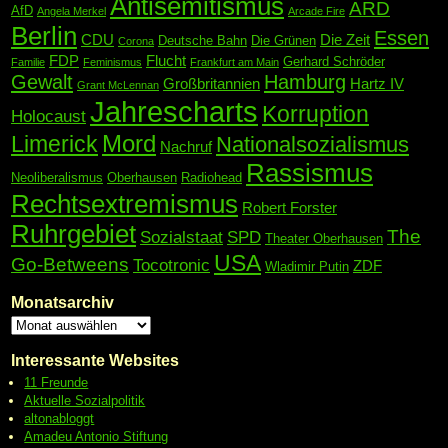
Antisemitismus
ARD
AfD
Angela Merkel
Arcade Fire
Berlin
Essen
CDU
Die Zeit
Deutsche Bahn
Die Grünen
Corona
FDP
Flucht
Gerhard Schröder
Familie
Feminismus
Frankfurt am Main
Gewalt
Hamburg
Großbritannien
Hartz IV
Grant McLennan
Jahrescharts
Korruption
Holocaust
Mord
Limerick
Nationalsozialismus
Nachruf
Rassismus
Neoliberalismus
Oberhausen
Radiohead
Rechtsextremismus
Robert Forster
Ruhrgebiet
The
Sozialstaat
SPD
Theater Oberhausen
USA
Go-Betweens
Tocotronic
ZDF
Wladimir Putin
Monatsarchiv
Interessante Websites
11 Freunde
Aktuelle Sozialpolitik
altonabloggt
Amadeu Antonio Stiftung