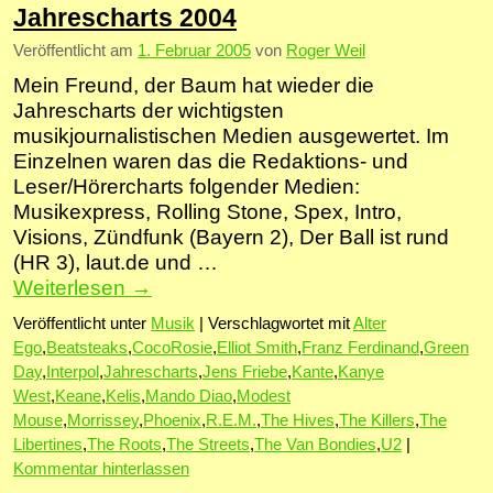
Jahrescharts 2004
Veröffentlicht am
1. Februar 2005
von
Roger Weil
Mein Freund, der Baum hat wieder die
Jahrescharts der wichtigsten
musikjournalistischen Medien ausgewertet. Im
Einzelnen waren das die Redaktions- und
Leser/Hörercharts folgender Medien:
Musikexpress, Rolling Stone, Spex, Intro,
Visions, Zündfunk (Bayern 2), Der Ball ist rund
(HR 3), laut.de und …
Weiterlesen
→
Veröffentlicht unter
Musik
|
Verschlagwortet mit
Alter
Ego
,
Beatsteaks
,
CocoRosie
,
Elliot Smith
,
Franz Ferdinand
,
Green
Day
,
Interpol
,
Jahrescharts
,
Jens Friebe
,
Kante
,
Kanye
West
,
Keane
,
Kelis
,
Mando Diao
,
Modest
Mouse
,
Morrissey
,
Phoenix
,
R.E.M.
,
The Hives
,
The Killers
,
The
Libertines
,
The Roots
,
The Streets
,
The Van Bondies
,
U2
|
Kommentar hinterlassen