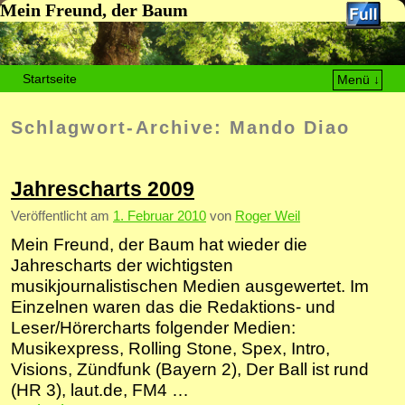
Mein Freund, der Baum
Startseite
Menü ↓
Zum Inhalt wechseln
Zum sekundären Inhalt wechseln
Schlagwort-Archive:
Mando Diao
Jahrescharts 2009
Veröffentlicht am
1. Februar 2010
von
Roger Weil
Mein Freund, der Baum hat wieder die
Jahrescharts der wichtigsten
musikjournalistischen Medien ausgewertet. Im
Einzelnen waren das die Redaktions- und
Leser/Hörercharts folgender Medien:
Musikexpress, Rolling Stone, Spex, Intro,
Visions, Zündfunk (Bayern 2), Der Ball ist rund
(HR 3), laut.de, FM4 …