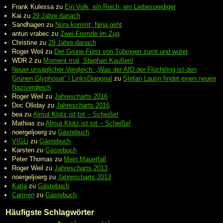
Frank Kulessa
zu
Ein Volk, ein Reich, ein Liebesprediger
Kai
zu
29 Jahre danach
Sandhagen
zu
Nora kommt, Nina geht
antun vrabec
zu
Zwei Fremde im Zug
Christine
zu
29 Jahre danach
Roger Weil
zu
Der Grüne Fürst von Tübingen zürnt und wütet
WDR 2
zu
Moment mal, Stephan Kaußen!
Neuer unsäglicher Vergleich: „Was der AfD der Flüchtling ist den
Grünen Glyphosat“ | LinksDiagonal
zu
Stefan Laurin findet einen neuen
Nazivergleich
Roger Weil
zu
Jahrescharts 2016
Doc Olliday
zu
Jahrescharts 2016
bea
zu
Almut Klotz ist tot – Scheiße!
Mathias
zu
Almut Klotz ist tot – Scheiße!
noergeljoerg
zu
Gästebuch
VIGLi
zu
Gästebuch
Karsten
zu
Gästebuch
Peter Thomas
zu
Mein Mauerfall
Roger Weil
zu
Jahrescharts 2013
noergeljoerg
zu
Jahrescharts 2013
Katja
zu
Gästebuch
Carmen
zu
Gästebuch
Häufigste Schlagwörter