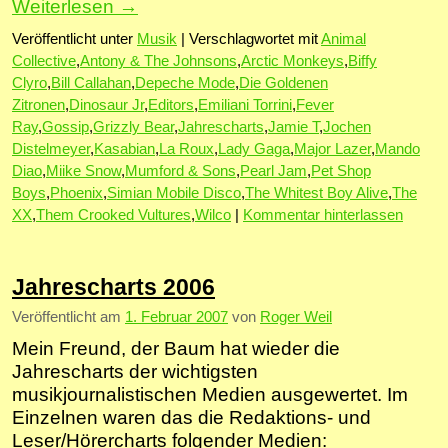
Weiterlesen
→
Veröffentlicht unter
Musik
|
Verschlagwortet mit
Animal
Collective
,
Antony & The Johnsons
,
Arctic Monkeys
,
Biffy
Clyro
,
Bill Callahan
,
Depeche Mode
,
Die Goldenen
Zitronen
,
Dinosaur Jr
,
Editors
,
Emiliani Torrini
,
Fever
Ray
,
Gossip
,
Grizzly Bear
,
Jahrescharts
,
Jamie T
,
Jochen
Distelmeyer
,
Kasabian
,
La Roux
,
Lady Gaga
,
Major Lazer
,
Mando
Diao
,
Miike Snow
,
Mumford & Sons
,
Pearl Jam
,
Pet Shop
Boys
,
Phoenix
,
Simian Mobile Disco
,
The Whitest Boy Alive
,
The
XX
,
Them Crooked Vultures
,
Wilco
|
Kommentar hinterlassen
Jahrescharts 2006
Veröffentlicht am
1. Februar 2007
von
Roger Weil
Mein Freund, der Baum hat wieder die
Jahrescharts der wichtigsten
musikjournalistischen Medien ausgewertet. Im
Einzelnen waren das die Redaktions- und
Leser/Hörercharts folgender Medien: