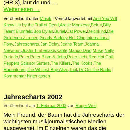
(HR 3), laut.de und …
Weiterlesen
→
Veröffentlicht unter
Musik
|
Verschlagwortet mit
And You Will
Know Us by the Trail of Dead
,
Arctic Monkeys
,
Beirut
,
Billy
Talent
,
Blumfeld
,
Bob Dylan
,
Burial
,
Cat Power
,
Deichkind
,
Die
Goldenen Zitronen
,
Gnarls Barkley
,
Hot Chip
,
International
Pony
,
Jahrescharts
,
Jan Delay
,
Jeans Team
,
Joanna
Newsom
,
Justin Timberlake
,
Kante
,
Mando Diao
,
Muse
,
Nelly
Furtado
,
Peter
,
Peter Björn & John
,
Peter Licht
,
Red Hot Chili
Peppers
,
Scissor Sisters
,
The Killers
,
The Kooks
,
The
Raconteurs
,
The Whitest Boy Alive
,
Tool
,
TV On The Radio
|
Kommentar hinterlassen
Jahrescharts 2002
Veröffentlicht am
1. Februar 2003
von
Roger Weil
Mein Freund, der Baum hat die Jahrescharts der
wichtigsten musikjournalistischen Medien
ausgewertet. Im Einzelnen waren das die