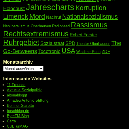
Jahrescharts
Korruption
Holocaust
Mord
Limerick
Nationalsozialismus
Nachruf
Rassismus
Neoliberalismus
Oberhausen
Radiohead
Rechtsextremismus
Robert Forster
Ruhrgebiet
The
Sozialstaat
SPD
Theater Oberhausen
USA
Go-Betweens
Tocotronic
ZDF
Wladimir Putin
Monatsarchiv
Interessante Websites
11 Freunde
Aktuelle Sozialpolitik
altonabloggt
Amadeu Antonio Stiftung
Berliner Gazette
boschblog.de
ByteFM Blog
Carta
CULTurMAG