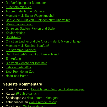
Die Verfolgung der Mettesser
Kuscheln mit Alice
Aufbruch deutscher Patrioten
Moment mal, Sahra Wagenknecht!
Der Grüne Fürst von Tübingen zürnt und wütet
Wenn man es lässt
Schreien, Saufen, Ficken und Ballern
Xavier Naidoo
Horst-Nero
Christian Lindner und die Angst in der Bäckerschlange
Moment mal, Stephan Kaußen!
Ein strammer Minister
Der Horst gehört nicht zu Deutschland
Ein Anfang
Die zehn Gebote der Berlinale
Jahrescharts 2017
Zwei Fremde im Zug
Heart and Home
Neueste Kommentare
Frank Kulessa
zu
Ein Volk, ein Reich, ein Liebesprediger
Kai
zu
29 Jahre danach
Sandhagen
zu
Nora kommt, Nina geht
antun vrabec
zu
Zwei Fremde im Zug
Christine
zu
29 Jahre danach