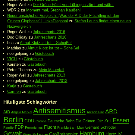
Roger Weil
zu
Der Grüne Fürst von Tübingen zürnt und wütet
WDR 2
zu
Moment mal, Stephan Kaußen!
Neuer unsäglicher Vergleich: „Was der AfD der Flüchtling ist den
Grünen Glyphosat“ | LinksDiagonal
zu
Stefan Laurin findet einen neuen
Nazivergleich
Roger Weil
zu
Jahrescharts 2016
Doc Olliday
zu
Jahrescharts 2016
bea
zu
Almut Klotz ist tot – Scheiße!
Mathias
zu
Almut Klotz ist tot – Scheiße!
noergeljoerg
zu
Gästebuch
VIGLi
zu
Gästebuch
Karsten
zu
Gästebuch
Peter Thomas
zu
Mein Mauerfall
Roger Weil
zu
Jahrescharts 2013
noergeljoerg
zu
Jahrescharts 2013
Katja
zu
Gästebuch
Carmen
zu
Gästebuch
Häufigste Schlagwörter
Antisemitismus
ARD
AfD
Angela Merkel
Arcade Fire
Berlin
Essen
CDU
Die Zeit
Deutsche Bahn
Die Grünen
Corona
FDP
Flucht
Gerhard Schröder
Familie
Feminismus
Frankfurt am Main
Gewalt
Hamburg
Großbritannien
Hartz IV
Grant McLennan