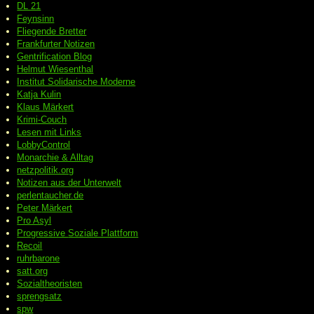
DL 21
Feynsinn
Fliegende Bretter
Frankfurter Notizen
Gentrification Blog
Helmut Wiesenthal
Institut Solidarische Moderne
Katja Kulin
Klaus Märkert
Krimi-Couch
Lesen mit Links
LobbyControl
Monarchie & Alltag
netzpolitik.org
Notizen aus der Unterwelt
perlentaucher.de
Peter
Märkert
Pro Asyl
Progressive
Soziale Plattform
Recoil
ruhrbarone
satt.org
Sozialtheoristen
sprengsatz
spw