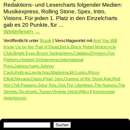
Redaktions- und Lesercharts folgender Medien:
Musikexpress, Rolling Stone, Spex, Intro,
Visions. Für jeden 1. Platz in den Einzelcharts
gab es 20 Punkte, für …
Weiterlesen
→
Veröffentlicht unter
Musik
|
Verschlagwortet mit
And You Will
Know Us by the Trail of Dead
,
Beck
,
Black Rebel Motorcycle
Club
,
Bright Eyes
,
Bruce Springsteen
,
Coldplay
,
Eminem
,
Foo
Fighters
,
Herbert Grönemeyer
,
International
Pony
,
Jahrescharts
,
Johnny
Cash
,
Kettcar
,
Lambchop
,
Madonna
,
McLusky
,
Missy
Elliott
,
Nirvana
,
Oasis
,
Pearl Jam
,
Queens of the Stone Age
,
Red
Hot Chili Peppers
,
Sigur Rós
,
Slut
,
The Libertines
,
The Notwist
,
The
Streets
,
Tocotronic
,
Turner
,
Virginia Jetzt!
,
Wilco
|
Kommentar
hinterlassen
Suchen