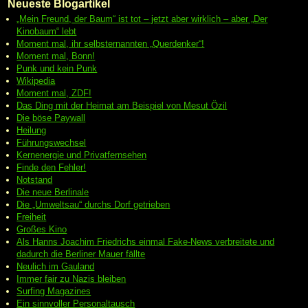
Neueste Blogartikel
„Mein Freund, der Baum“ ist tot – jetzt aber wirklich – aber „Der
Kinobaum“ lebt
Moment mal, ihr selbsternannten „Querdenker“!
Moment mal, Bonn!
Punk und kein Punk
Wikipedia
Moment mal, ZDF!
Das Ding mit der Heimat am Beispiel von Mesut Özil
Die böse Paywall
Heilung
Führungswechsel
Kernenergie und Privatfernsehen
Finde den Fehler!
Notstand
Die neue Berlinale
Die „Umweltsau“ durchs Dorf getrieben
Freiheit
Großes Kino
Als Hanns Joachim Friedrichs einmal Fake-News verbreitete und
dadurch die Berliner Mauer fällte
Neulich im Gauland
Immer fair zu Nazis bleiben
Surfing Magazines
Ein sinnvoller Personaltausch