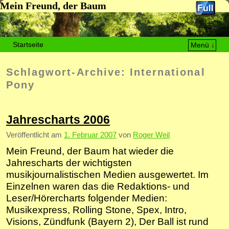
Mein Freund, der Baum
Startseite
Menü ↓
Zum Inhalt wechseln
Zum sekundären Inhalt wechseln
Schlagwort-Archive:
International
Pony
Jahrescharts 2006
Veröffentlicht am
1. Februar 2007
von
Roger Weil
Mein Freund, der Baum hat wieder die
Jahrescharts der wichtigsten
musikjournalistischen Medien ausgewertet. Im
Einzelnen waren das die Redaktions- und
Leser/Hörercharts folgender Medien:
Musikexpress, Rolling Stone, Spex, Intro,
Visions, Zündfunk (Bayern 2), Der Ball ist rund