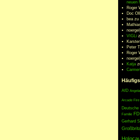
neuen N
Roger 
Doc Oll
bea
zu
Mathia
noergel
VIGLi
Karste
Peter 
Roger 
noergel
Katja
z
Carme
Häufigs
AfD
Angela
Arcade Fire
Deutsche
FD
Familie
Gerhard S
Großbrit
Holocau