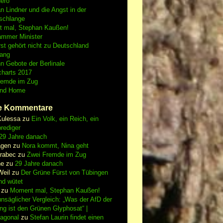
Nero
an Lindner und die Angst in der
schlange
 mal, Stephan Kaußen!
ammer Minister
st gehört nicht zu Deutschland
fang
n Gebote der Berlinale
charts 2017
remde im Zug
and Home
e Kommentare
Kulessa
zu
Ein Volk, ein Reich, ein
rediger
29 Jahre danach
gen
zu
Nora kommt, Nina geht
vrabec
zu
Zwei Fremde im Zug
ne
zu
29 Jahre danach
Weil
zu
Der Grüne Fürst von Tübingen
nd wütet
zu
Moment mal, Stephan Kaußen!
nsäglicher Vergleich: „Was der AfD der
ing ist den Grünen Glyphosat“ |
iagonal
zu
Stefan Laurin findet einen