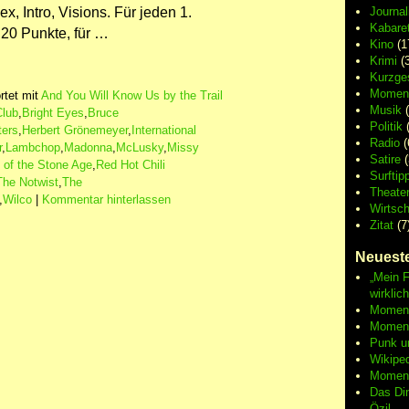
, Intro, Visions. Für jeden 1.
Journa
Kabaret
 20 Punkte, für …
Kino
(1
Krimi
(3
Kurzge
Moment
tet mit
And You Will Know Us by the Trail
Musik
(
Club
,
Bright Eyes
,
Bruce
Politik
(
ters
,
Herbert Grönemeyer
,
International
Radio
(
r
,
Lambchop
,
Madonna
,
McLusky
,
Missy
Satire
(
of the Stone Age
,
Red Hot Chili
Surftip
The Notwist
,
The
Theate
,
Wilco
|
Kommentar hinterlassen
Wirtsch
Zitat
(7
Neueste
„Mein F
wirklic
Moment 
Moment
Punk u
Wikipe
Moment
Das Di
Özil