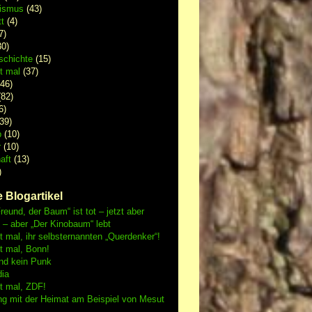
lismus
(43)
t
(4)
7)
0)
schichte
(15)
 mal
(37)
46)
82)
6)
39)
p
(10)
r
(10)
aft
(13)
)
 Blogartikel
reund, der Baum“ ist tot – jetzt aber
h – aber „Der Kinobaum“ lebt
mal, ihr selbsternannten „Querdenker“!
 mal, Bonn!
nd kein Punk
dia
 mal, ZDF!
ng mit der Heimat am Beispiel von Mesut