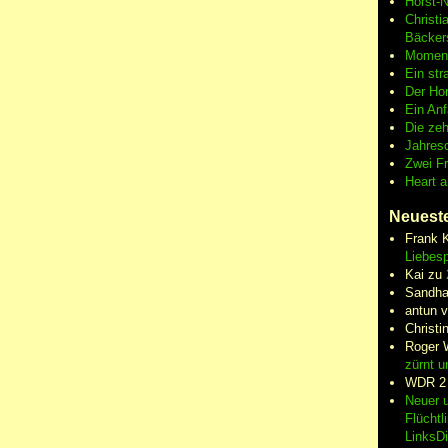
Horst-
Christi
Bäcker
Moment
Ein str
Der Hor
Ein An
Die zeh
Jahres
Zwei F
Heart 
Neuest
Frank 
Liebesp
Kai
zu
Sandha
antun 
Christi
Roger 
zürnt u
WDR 2
Neuer u
Flüchtl
LinksD