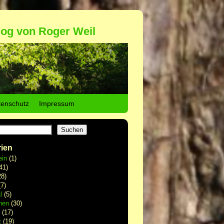
log von Roger Weil
tenschutz
Impressum
Suchen
ien
ein
(1)
41)
8)
7)
l
(5)
hen
(30)
(17)
t
(19)