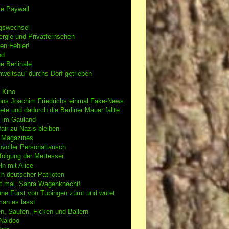
se Paywall
gswechsel
rgie und Privatfernsehen
en Fehler!
nd
e Berlinale
weltsau“ durchs Dorf getrieben
 Kino
nns Joachim Friedrichs einmal Fake-News
tete und dadurch die Berliner Mauer fällte
h im Gauland
air zu Nazis bleiben
g Magazines
nvoller Personaltausch
folgung der Mettesser
n mit Alice
h deutscher Patrioten
 mal, Sahra Wagenknecht!
ne Fürst von Tübingen zürnt und wütet
an es lässt
n, Saufen, Ficken und Ballern
 Naidoo