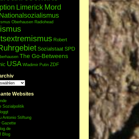
Mord
ption
Limerick
Nationalsozialismus
lismus
Oberhausen
Radiohead
ismus
tsextremismus
Robert
Ruhrgebiet
Sozialstaat
SPD
The Go-Betweens
berhausen
USA
nic
ZDF
Wladimir Putin
archiv
sante Websites
unde
e Sozialpolitik
loggt
 Antonio Stiftung
r Gazette
log.de
 Blog