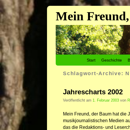
Mein Freund,
Zum Inhalt wechseln
Zum sekundären Inhalt wechseln
Start
Geschichte
B
Schlagwort-Archive:
N
Jahrescharts 2002
Veröffentlicht am
1. Februar 2003
von
R
Mein Freund, der Baum hat die J
musikjournalistischen Medien a
das die Redaktions- und Leserch