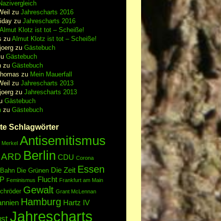
azivergleich
Weil
zu
Jahrescharts 2016
iday
zu
Jahrescharts 2016
Almut Klotz ist tot – Scheiße!
s
zu
Almut Klotz ist tot – Scheiße!
joerg
zu
Gästebuch
zu
Gästebuch
n
zu
Gästebuch
Thomas
zu
Mein Mauerfall
Weil
zu
Jahrescharts 2013
joerg
zu
Jahrescharts 2013
u
Gästebuch
n
zu
Gästebuch
te Schlagwörter
Antisemitismus
 Merkel
Berlin
ARD
CDU
Corona
Essen
Die Zeit
 Bahn
Die Grünen
P
Flucht
Feminismus
Frankfurt am Main
Gewalt
chröder
Grant McLennan
Hamburg
annien
Hartz IV
Jahrescharts
st