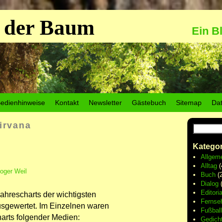
 der Baum
Ein B
edienhinweise
Kontakt
Newsletter
Gästebuch
Sitemap
Da
irvana
Kategor
Allgem
Alltag
(
oger Weil
Buch
(2
Dialog
(
Editoria
ahrescharts der wichtigsten
Fernse
usgewertet. Im Einzelnen waren
Fußball
arts folgender Medien:
Gedich