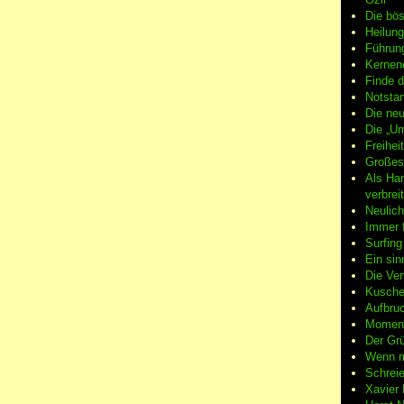
Die bö
Heilung
Führun
Kernene
Finde d
Notsta
Die neu
Die „Um
Freiheit
Großes
Als Ha
verbrei
Neulic
Immer f
Surfin
Ein sin
Die Ver
Kuschel
Aufbruc
Moment
Der Grü
Wenn m
Schreie
Xavier