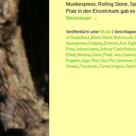
Musikexpress, Rolling Stone, Spex
Platz in den Einzelcharts gab es
Weiterlesen
→
Veröffentlicht unter
Musik
|
Verschlagwor
of Dead
,
Beck
,
Black Rebel Motorcycle 
Springsteen
,
Coldplay
,
Eminem
,
Foo Figh
Pony
,
Jahrescharts
,
Johnny Cash
,
Kettca
Elliott
,
Nirvana
,
Oasis
,
Pearl Jam
,
Queens 
Peppers
,
Sigur Rós
,
Slut
,
The Libertines
,
Streets
,
Tocotronic
,
Turner
,
Virginia Jetzt!