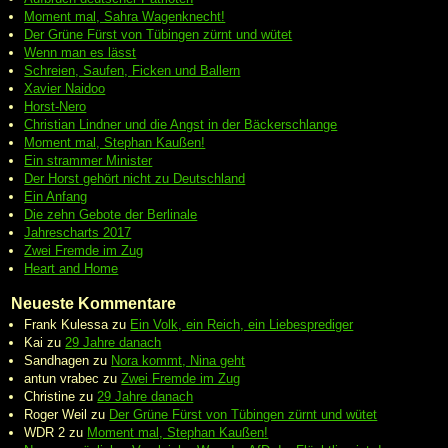
Moment mal, Sahra Wagenknecht!
Der Grüne Fürst von Tübingen zürnt und wütet
Wenn man es lässt
Schreien, Saufen, Ficken und Ballern
Xavier Naidoo
Horst-Nero
Christian Lindner und die Angst in der Bäckerschlange
Moment mal, Stephan Kaußen!
Ein strammer Minister
Der Horst gehört nicht zu Deutschland
Ein Anfang
Die zehn Gebote der Berlinale
Jahrescharts 2017
Zwei Fremde im Zug
Heart and Home
Neueste Kommentare
Frank Kulessa
zu
Ein Volk, ein Reich, ein Liebesprediger
Kai
zu
29 Jahre danach
Sandhagen
zu
Nora kommt, Nina geht
antun vrabec
zu
Zwei Fremde im Zug
Christine
zu
29 Jahre danach
Roger Weil
zu
Der Grüne Fürst von Tübingen zürnt und wütet
WDR 2
zu
Moment mal, Stephan Kaußen!