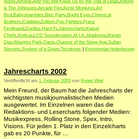
Noise
,
Amerie
,
And You Will Know Us by the Trail of Dead
,
Antony
& The Johnsons
,
Arcade Fire
,
Arctic Monkeys
,
Art
Brut
,
Babyshambles
,
Bloc Party
,
Bright Eyes
,
Chemical
Brothers
,
Coldplay
,
Editors
,
Foo Fighters
,
Franz
Ferdinand
,
Gorillaz
,
Hard-Fi
,
Jahrescharts
,
Kaiser
Chiefs
,
Kettcar
,
LCD Soundsystem
,
M.I.A.
,
Madonna
,
Mando
Diao
,
Maxïmo Park
,
Oasis
,
Queens of the Stone Age
,
Sufjan
Stevens
,
System of a Down
,
Tocotronic
|
Kommentar hinterlassen
Jahrescharts 2002
Veröffentlicht am
1. Februar 2003
von
Roger Weil
Mein Freund, der Baum hat die Jahrescharts der
wichtigsten musikjournalistischen Medien
ausgewertet. Im Einzelnen waren das die
Redaktions- und Lesercharts folgender Medien:
Musikexpress, Rolling Stone, Spex, Intro,
Visions. Für jeden 1. Platz in den Einzelcharts
gab es 20 Punkte, für …