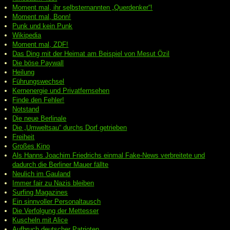
Moment mal, ihr selbsternannten „Querdenker“!
Moment mal, Bonn!
Punk und kein Punk
Wikipedia
Moment mal, ZDF!
Das Ding mit der Heimat am Beispiel von Mesut Özil
Die böse Paywall
Heilung
Führungswechsel
Kernenergie und Privatfernsehen
Finde den Fehler!
Notstand
Die neue Berlinale
Die „Umweltsau“ durchs Dorf getrieben
Freiheit
Großes Kino
Als Hanns Joachim Friedrichs einmal Fake-News verbreitete und
dadurch die Berliner Mauer fällte
Neulich im Gauland
Immer fair zu Nazis bleiben
Surfing Magazines
Ein sinnvoller Personaltausch
Die Verfolgung der Mettesser
Kuscheln mit Alice
Aufbruch deutscher Patrioten