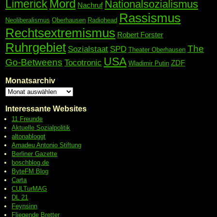
Mord
Limerick
Nationalsozialismus
Nachruf
Rassismus
Neoliberalismus
Oberhausen
Radiohead
Rechtsextremismus
Robert Forster
Ruhrgebiet
The
Sozialstaat
SPD
Theater Oberhausen
USA
Go-Betweens
Tocotronic
ZDF
Wladimir Putin
Monatsarchiv
Interessante Websites
11 Freunde
Aktuelle Sozialpolitik
altonabloggt
Amadeu Antonio Stiftung
Berliner Gazette
boschblog.de
ByteFM Blog
Carta
CULTurMAG
DL 21
Feynsinn
Fliegende Bretter