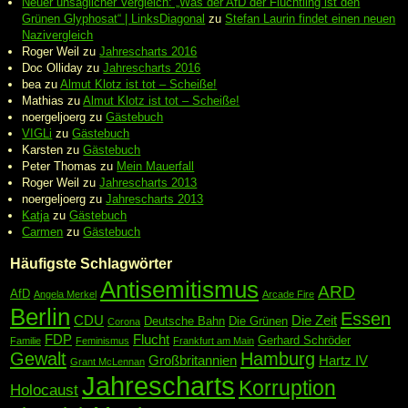
Neuer unsäglicher Vergleich: „Was der AfD der Flüchtling ist den
Grünen Glyphosat“ | LinksDiagonal
zu
Stefan Laurin findet einen neuen
Nazivergleich
Roger Weil
zu
Jahrescharts 2016
Doc Olliday
zu
Jahrescharts 2016
bea
zu
Almut Klotz ist tot – Scheiße!
Mathias
zu
Almut Klotz ist tot – Scheiße!
noergeljoerg
zu
Gästebuch
VIGLi
zu
Gästebuch
Karsten
zu
Gästebuch
Peter Thomas
zu
Mein Mauerfall
Roger Weil
zu
Jahrescharts 2013
noergeljoerg
zu
Jahrescharts 2013
Katja
zu
Gästebuch
Carmen
zu
Gästebuch
Häufigste Schlagwörter
Antisemitismus
ARD
AfD
Angela Merkel
Arcade Fire
Berlin
Essen
CDU
Die Zeit
Deutsche Bahn
Die Grünen
Corona
FDP
Flucht
Gerhard Schröder
Familie
Feminismus
Frankfurt am Main
Gewalt
Hamburg
Großbritannien
Hartz IV
Grant McLennan
Jahrescharts
Korruption
Holocaust