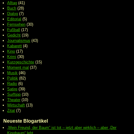
Alltag
(41)
Buch
(28)
Dialog
(7)
Editorial
(5)
Fernsehen
(30)
Fußball
(17)
Gedicht
(19)
Journalismus
(43)
Kabarett
(4)
Kino
(17)
Krimi
(30)
Kurzgeschichte
(15)
Moment mal
(37)
Musik
(46)
Politik
(82)
Radio
(6)
Satire
(39)
Surftipp
(10)
Theater
(10)
Wirtschaft
(13)
Zitat
(7)
Neueste Blogartikel
„Mein Freund, der Baum“ ist tot – jetzt aber wirklich – aber „Der
Kinobaum“ lebt