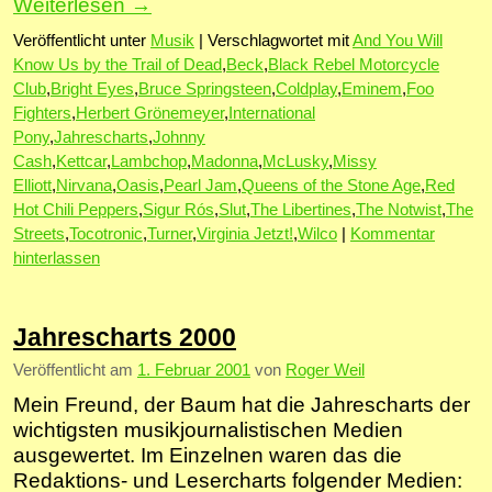
Weiterlesen
→
Veröffentlicht unter
Musik
|
Verschlagwortet mit
And You Will
Know Us by the Trail of Dead
,
Beck
,
Black Rebel Motorcycle
Club
,
Bright Eyes
,
Bruce Springsteen
,
Coldplay
,
Eminem
,
Foo
Fighters
,
Herbert Grönemeyer
,
International
Pony
,
Jahrescharts
,
Johnny
Cash
,
Kettcar
,
Lambchop
,
Madonna
,
McLusky
,
Missy
Elliott
,
Nirvana
,
Oasis
,
Pearl Jam
,
Queens of the Stone Age
,
Red
Hot Chili Peppers
,
Sigur Rós
,
Slut
,
The Libertines
,
The Notwist
,
The
Streets
,
Tocotronic
,
Turner
,
Virginia Jetzt!
,
Wilco
|
Kommentar
hinterlassen
Jahrescharts 2000
Veröffentlicht am
1. Februar 2001
von
Roger Weil
Mein Freund, der Baum hat die Jahrescharts der
wichtigsten musikjournalistischen Medien
ausgewertet. Im Einzelnen waren das die
Redaktions- und Lesercharts folgender Medien: