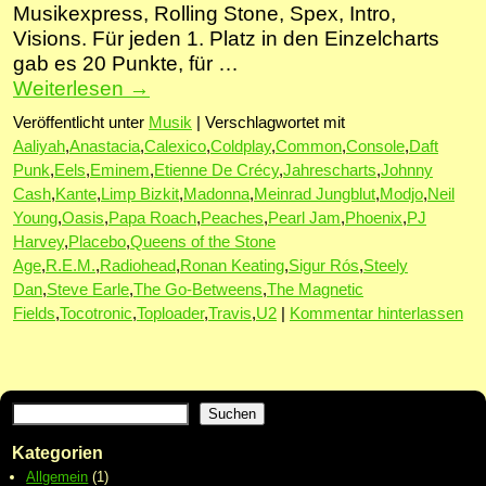
Musikexpress, Rolling Stone, Spex, Intro,
Visions. Für jeden 1. Platz in den Einzelcharts
gab es 20 Punkte, für …
Weiterlesen
→
Veröffentlicht unter
Musik
|
Verschlagwortet mit
Aaliyah
,
Anastacia
,
Calexico
,
Coldplay
,
Common
,
Console
,
Daft
Punk
,
Eels
,
Eminem
,
Etienne De Crécy
,
Jahrescharts
,
Johnny
Cash
,
Kante
,
Limp Bizkit
,
Madonna
,
Meinrad Jungblut
,
Modjo
,
Neil
Young
,
Oasis
,
Papa Roach
,
Peaches
,
Pearl Jam
,
Phoenix
,
PJ
Harvey
,
Placebo
,
Queens of the Stone
Age
,
R.E.M.
,
Radiohead
,
Ronan Keating
,
Sigur Rós
,
Steely
Dan
,
Steve Earle
,
The Go-Betweens
,
The Magnetic
Fields
,
Tocotronic
,
Toploader
,
Travis
,
U2
|
Kommentar hinterlassen
Suchen
Kategorien
Allgemein
(1)