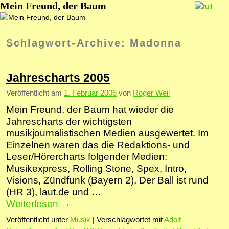
Mein Freund, der Baum
Zum Inhalt wechseln
Zum sekundären Inhalt wechseln
Schlagwort-Archive:
Madonna
Jahrescharts 2005
Veröffentlicht am
1. Februar 2006
von
Roger Weil
Mein Freund, der Baum hat wieder die
Jahrescharts der wichtigsten
musikjournalistischen Medien ausgewertet. Im
Einzelnen waren das die Redaktions- und
Leser/Hörercharts folgender Medien:
Musikexpress, Rolling Stone, Spex, Intro,
Visions, Zündfunk (Bayern 2), Der Ball ist rund
(HR 3), laut.de und …
Weiterlesen
→
Veröffentlicht unter
Musik
|
Verschlagwortet mit
Adolf