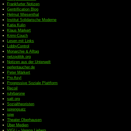
Frankfurter Notizen
Gentrification Blog
Helmut Wiesenthal
Institut Solidarische Moderne
Katja Kulin
Klaus Märkert
Krimi-Couch
Lesen mit Links
LobbyControl
Monarchie & Alltag
netzpolitik.org
Notizen aus der Unterwelt
perlentaucher.de
Peter
Märkert
Pro Asyl
Progressive
Soziale Plattform
Recoil
ruhrbarone
satt.org
Sozialtheoristen
sprengsatz
spw
Theater Oberhausen
Über Medien
VIGLi – Verena Liebers