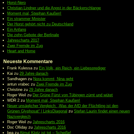
Horst-Nero
Christian Lindner und die Angst in der Bäckerschlange
Moment mal, Stephan Kaußen!
Ein strammer Minister
Der Horst gehört nicht zu Deutschland
Ein Anfang
Die zehn Gebote der Berlinale
Jahrescharts 2017
Zwei Fremde im Zug
Heart and Home
Neueste Kommentare
Frank Kulessa
zu
Ein Volk, ein Reich, ein Liebesprediger
Kai
zu
29 Jahre danach
Sandhagen
zu
Nora kommt, Nina geht
antun vrabec
zu
Zwei Fremde im Zug
Christine
zu
29 Jahre danach
Roger Weil
zu
Der Grüne Fürst von Tübingen zürnt und wütet
WDR 2
zu
Moment mal, Stephan Kaußen!
Neuer unsäglicher Vergleich: „Was der AfD der Flüchtling ist den
Grünen Glyphosat“ | LinksDiagonal
zu
Stefan Laurin findet einen neuen
Nazivergleich
Roger Weil
zu
Jahrescharts 2016
Doc Olliday
zu
Jahrescharts 2016
bea
zu
Almut Klotz ist tot – Scheiße!