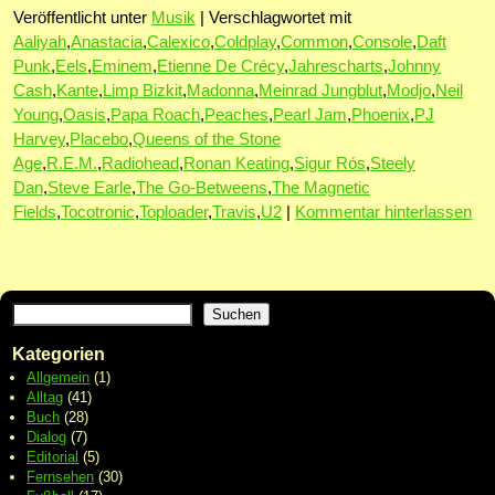
Veröffentlicht unter
Musik
|
Verschlagwortet mit
Aaliyah
,
Anastacia
,
Calexico
,
Coldplay
,
Common
,
Console
,
Daft
Punk
,
Eels
,
Eminem
,
Etienne De Crécy
,
Jahrescharts
,
Johnny
Cash
,
Kante
,
Limp Bizkit
,
Madonna
,
Meinrad Jungblut
,
Modjo
,
Neil
Young
,
Oasis
,
Papa Roach
,
Peaches
,
Pearl Jam
,
Phoenix
,
PJ
Harvey
,
Placebo
,
Queens of the Stone
Age
,
R.E.M.
,
Radiohead
,
Ronan Keating
,
Sigur Rós
,
Steely
Dan
,
Steve Earle
,
The Go-Betweens
,
The Magnetic
Fields
,
Tocotronic
,
Toploader
,
Travis
,
U2
|
Kommentar hinterlassen
Suchen
Kategorien
Allgemein
(1)
Alltag
(41)
Buch
(28)
Dialog
(7)
Editorial
(5)
Fernsehen
(30)