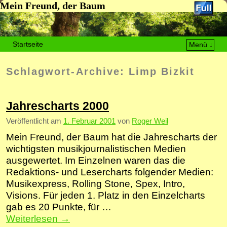
Mein Freund, der Baum
Startseite
Menü ↓
Zum Inhalt wechseln
Zum sekundären Inhalt wechseln
Schlagwort-Archive:
Limp Bizkit
Jahrescharts 2000
Veröffentlicht am
1. Februar 2001
von
Roger Weil
Mein Freund, der Baum hat die Jahrescharts der
wichtigsten musikjournalistischen Medien
ausgewertet. Im Einzelnen waren das die
Redaktions- und Lesercharts folgender Medien:
Musikexpress, Rolling Stone, Spex, Intro,
Visions. Für jeden 1. Platz in den Einzelcharts
gab es 20 Punkte, für …
Weiterlesen
→