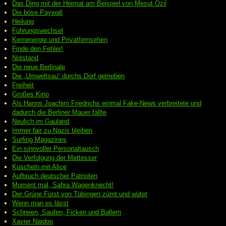
Das Ding mit der Heimat am Beispiel von Mesut Özil
Die böse Paywall
Heilung
Führungswechsel
Kernenergie und Privatfernsehen
Finde den Fehler!
Notstand
Die neue Berlinale
Die „Umweltsau“ durchs Dorf getrieben
Freiheit
Großes Kino
Als Hanns Joachim Friedrichs einmal Fake-News verbreitete und
dadurch die Berliner Mauer fällte
Neulich im Gauland
Immer fair zu Nazis bleiben
Surfing Magazines
Ein sinnvoller Personaltausch
Die Verfolgung der Mettesser
Kuscheln mit Alice
Aufbruch deutscher Patrioten
Moment mal, Sahra Wagenknecht!
Der Grüne Fürst von Tübingen zürnt und wütet
Wenn man es lässt
Schreien, Saufen, Ficken und Ballern
Xavier Naidoo