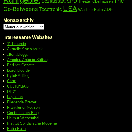
Ruhrgebiet
The
Sozialstaat
SPD
Theater Oberhausen
USA
Go-Betweens
Tocotronic
ZDF
Wladimir Putin
Monatsarchiv
Interessante Websites
11 Freunde
Aktuelle Sozialpolitik
altonabloggt
Amadeu Antonio Stiftung
Berliner Gazette
boschblog.de
ByteFM Blog
Carta
CULTurMAG
DL 21
Feynsinn
Fliegende Bretter
Frankfurter Notizen
Gentrification Blog
Helmut Wiesenthal
Institut Solidarische Moderne
Katja Kulin