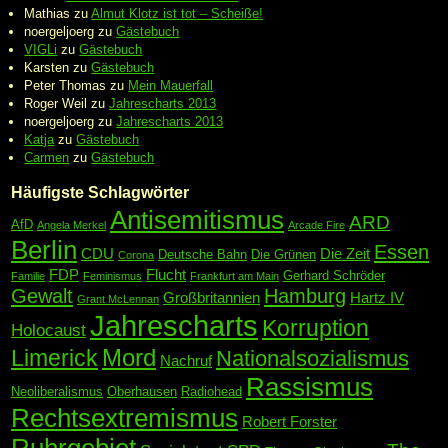
Mathias
zu
Almut Klotz ist tot – Scheiße!
noergeljoerg
zu
Gästebuch
VIGLi
zu
Gästebuch
Karsten
zu
Gästebuch
Peter Thomas
zu
Mein Mauerfall
Roger Weil
zu
Jahrescharts 2013
noergeljoerg
zu
Jahrescharts 2013
Katja
zu
Gästebuch
Carmen
zu
Gästebuch
Häufigste Schlagwörter
Antisemitismus
ARD
AfD
Angela Merkel
Arcade Fire
Berlin
Essen
CDU
Die Zeit
Deutsche Bahn
Die Grünen
Corona
FDP
Flucht
Gerhard Schröder
Familie
Feminismus
Frankfurt am Main
Gewalt
Hamburg
Großbritannien
Hartz IV
Grant McLennan
Jahrescharts
Korruption
Holocaust
Mord
Limerick
Nationalsozialismus
Nachruf
Rassismus
Neoliberalismus
Oberhausen
Radiohead
Rechtsextremismus
Robert Forster