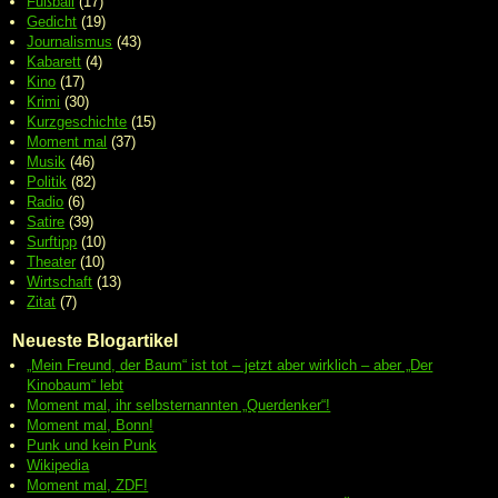
Fußball
(17)
Gedicht
(19)
Journalismus
(43)
Kabarett
(4)
Kino
(17)
Krimi
(30)
Kurzgeschichte
(15)
Moment mal
(37)
Musik
(46)
Politik
(82)
Radio
(6)
Satire
(39)
Surftipp
(10)
Theater
(10)
Wirtschaft
(13)
Zitat
(7)
Neueste Blogartikel
„Mein Freund, der Baum“ ist tot – jetzt aber wirklich – aber „Der
Kinobaum“ lebt
Moment mal, ihr selbsternannten „Querdenker“!
Moment mal, Bonn!
Punk und kein Punk
Wikipedia
Moment mal, ZDF!