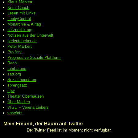
Klaus Märkert
Krimi-Couch
Lesen mit Links
LobbyControl
Monarchie & Alltag
netzpolitik.org
Notizen aus der Unterwelt
perlentaucher.de
Peter
Märkert
Pro Asyl
Progressive
Soziale Plattform
Recoil
ruhrbarone
satt.org
Sozialtheoristen
sprengsatz
spw
Theater Oberhausen
Über Medien
VIGLi – Verena Liebers
vorwärts
Mein Freund, der Baum auf Twitter
Der Twitter Feed ist im Moment nicht verfügbar.