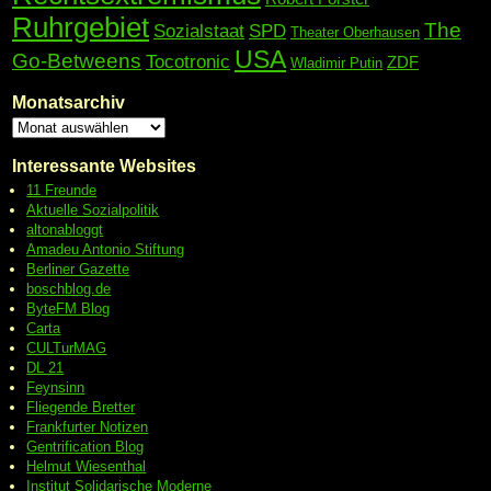
Ruhrgebiet
The
Sozialstaat
SPD
Theater Oberhausen
USA
Go-Betweens
Tocotronic
ZDF
Wladimir Putin
Monatsarchiv
Interessante Websites
11 Freunde
Aktuelle Sozialpolitik
altonabloggt
Amadeu Antonio Stiftung
Berliner Gazette
boschblog.de
ByteFM Blog
Carta
CULTurMAG
DL 21
Feynsinn
Fliegende Bretter
Frankfurter Notizen
Gentrification Blog
Helmut Wiesenthal
Institut Solidarische Moderne