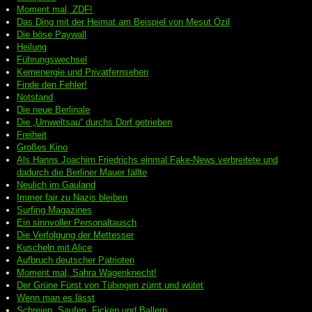
Moment mal, ZDF!
Das Ding mit der Heimat am Beispiel von Mesut Özil
Die böse Paywall
Heilung
Führungswechsel
Kernenergie und Privatfernsehen
Finde den Fehler!
Notstand
Die neue Berlinale
Die „Umweltsau“ durchs Dorf getrieben
Freiheit
Großes Kino
Als Hanns Joachim Friedrichs einmal Fake-News verbreitete und
dadurch die Berliner Mauer fällte
Neulich im Gauland
Immer fair zu Nazis bleiben
Surfing Magazines
Ein sinnvoller Personaltausch
Die Verfolgung der Mettesser
Kuscheln mit Alice
Aufbruch deutscher Patrioten
Moment mal, Sahra Wagenknecht!
Der Grüne Fürst von Tübingen zürnt und wütet
Wenn man es lässt
Schreien, Saufen, Ficken und Ballern