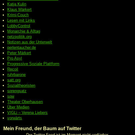
Katja Kulin
Klaus Märkert
Krimi-Couch
Lesen mit Links
LobbyControl
Monarchie & Alltag
netzpolitik.org
Notizen aus der Unterwelt
perlentaucher.de
Peter
Märkert
Pro Asyl
Progressive
Soziale Plattform
Recoil
ruhrbarone
satt.org
Sozialtheoristen
sprengsatz
spw
Theater Oberhausen
Über Medien
VIGLi – Verena Liebers
vorwärts
Mein Freund, der Baum auf Twitter
Der Twitter Feed ist im Moment nicht verfügbar.