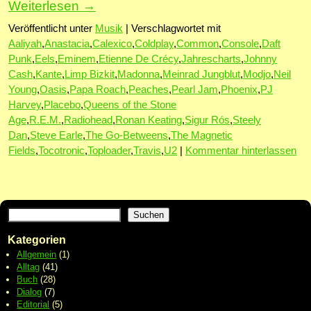
Weiterlesen
→
Veröffentlicht unter
Musik
|
Verschlagwortet mit
Aaliyah
,
Anastacia
,
Calexico
,
Coldplay
,
Common
,
Console
,
Daft
Punk
,
Eels
,
Eminem
,
Etienne De Crécy
,
Jahrescharts
,
Johnny
Cash
,
Kante
,
Limp Bizkit
,
Madonna
,
Meinrad Jungblut
,
Modjo
,
Neil
Young
,
Oasis
,
Papa Roach
,
Peaches
,
Pearl Jam
,
Phoenix
,
PJ
Harvey
,
Placebo
,
Queens of the Stone
Age
,
R.E.M.
,
Radiohead
,
Ronan Keating
,
Sigur Rós
,
Steely
Dan
,
Steve Earle
,
The Go-Betweens
,
The Magnetic
Fields
,
Tocotronic
,
Toploader
,
Travis
,
U2
|
Kommentar hinterlassen
Suchen
Kategorien
Allgemein
(1)
Alltag
(41)
Buch
(28)
Dialog
(7)
Editorial
(5)