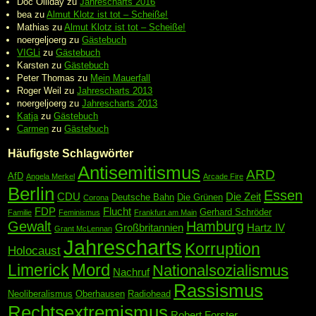
Doc Olliday
zu
Jahrescharts 2016
bea
zu
Almut Klotz ist tot – Scheiße!
Mathias
zu
Almut Klotz ist tot – Scheiße!
noergeljoerg
zu
Gästebuch
VIGLi
zu
Gästebuch
Karsten
zu
Gästebuch
Peter Thomas
zu
Mein Mauerfall
Roger Weil
zu
Jahrescharts 2013
noergeljoerg
zu
Jahrescharts 2013
Katja
zu
Gästebuch
Carmen
zu
Gästebuch
Häufigste Schlagwörter
Antisemitismus
ARD
AfD
Angela Merkel
Arcade Fire
Berlin
Essen
CDU
Die Zeit
Deutsche Bahn
Die Grünen
Corona
FDP
Flucht
Gerhard Schröder
Familie
Feminismus
Frankfurt am Main
Gewalt
Hamburg
Großbritannien
Hartz IV
Grant McLennan
Jahrescharts
Korruption
Holocaust
Mord
Limerick
Nationalsozialismus
Nachruf
Rassismus
Neoliberalismus
Oberhausen
Radiohead
Rechtsextremismus
Robert Forster