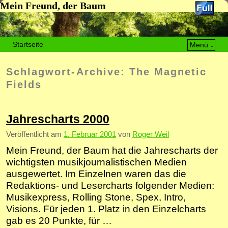
Mein Freund, der Baum
Startseite
Menü ↓
Zum Inhalt wechseln
Zum sekundären Inhalt wechseln
Schlagwort-Archive:
The Magnetic
Fields
Jahrescharts 2000
Veröffentlicht am
1. Februar 2001
von
Roger Weil
Mein Freund, der Baum hat die Jahrescharts der
wichtigsten musikjournalistischen Medien
ausgewertet. Im Einzelnen waren das die
Redaktions- und Lesercharts folgender Medien:
Musikexpress, Rolling Stone, Spex, Intro,
Visions. Für jeden 1. Platz in den Einzelcharts
gab es 20 Punkte, für …