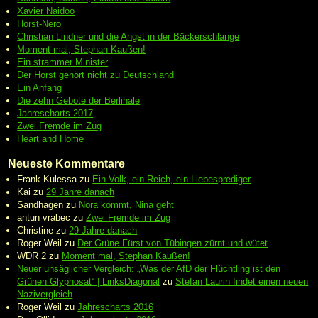
Xavier Naidoo
Horst-Nero
Christian Lindner und die Angst in der Bäckerschlange
Moment mal, Stephan Kaußen!
Ein strammer Minister
Der Horst gehört nicht zu Deutschland
Ein Anfang
Die zehn Gebote der Berlinale
Jahrescharts 2017
Zwei Fremde im Zug
Heart and Home
Neueste Kommentare
Frank Kulessa
zu
Ein Volk, ein Reich, ein Liebesprediger
Kai
zu
29 Jahre danach
Sandhagen
zu
Nora kommt, Nina geht
antun vrabec
zu
Zwei Fremde im Zug
Christine
zu
29 Jahre danach
Roger Weil
zu
Der Grüne Fürst von Tübingen zürnt und wütet
WDR 2
zu
Moment mal, Stephan Kaußen!
Neuer unsäglicher Vergleich: „Was der AfD der Flüchtling ist den
Grünen Glyphosat“ | LinksDiagonal
zu
Stefan Laurin findet einen neuen
Nazivergleich
Roger Weil
zu
Jahrescharts 2016