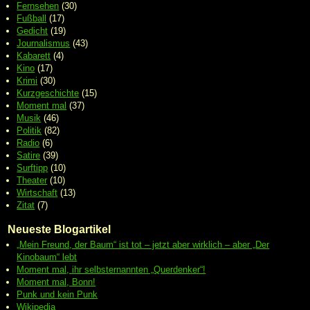
Fernsehen
(30)
Fußball
(17)
Gedicht
(19)
Journalismus
(43)
Kabarett
(4)
Kino
(17)
Krimi
(30)
Kurzgeschichte
(15)
Moment mal
(37)
Musik
(46)
Politik
(82)
Radio
(6)
Satire
(39)
Surftipp
(10)
Theater
(10)
Wirtschaft
(13)
Zitat
(7)
Neueste Blogartikel
„Mein Freund, der Baum“ ist tot – jetzt aber wirklich – aber „Der
Kinobaum“ lebt
Moment mal, ihr selbsternannten „Querdenker“!
Moment mal, Bonn!
Punk und kein Punk
Wikipedia