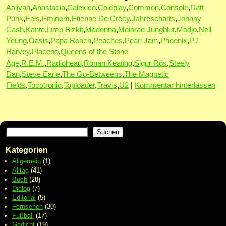
Aaliyah
,
Anastacia
,
Calexico
,
Coldplay
,
Common
,
Console
,
Daft
Punk
,
Eels
,
Eminem
,
Etienne De Crécy
,
Jahrescharts
,
Johnny
Cash
,
Kante
,
Limp Bizkit
,
Madonna
,
Meinrad Jungblut
,
Modjo
,
Neil
Young
,
Oasis
,
Papa Roach
,
Peaches
,
Pearl Jam
,
Phoenix
,
PJ
Harvey
,
Placebo
,
Queens of the Stone
Age
,
R.E.M.
,
Radiohead
,
Ronan Keating
,
Sigur Rós
,
Steely
Dan
,
Steve Earle
,
The Go-Betweens
,
The Magnetic
Fields
,
Tocotronic
,
Toploader
,
Travis
,
U2
|
Kommentar hinterlassen
Suchen
Kategorien
Allgemein
(1)
Alltag
(41)
Buch
(28)
Dialog
(7)
Editorial
(5)
Fernsehen
(30)
Fußball
(17)
Gedicht
(19)