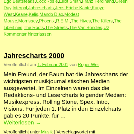
Ego
,
Beatsteaks
,
CocoRosie
,
Elliot Smith
,
Franz Ferdinand
,
Green
Day
,
Interpol
,
Jahrescharts
,
Jens Friebe
,
Kante
,
Kanye
West
,
Keane
,
Kelis
,
Mando Diao
,
Modest
Mouse
,
Morrissey
,
Phoenix
,
R.E.M.
,
The Hives
,
The Killers
,
The
Libertines
,
The Roots
,
The Streets
,
The Van Bondies
,
U2
|
Kommentar hinterlassen
Jahrescharts 2000
Veröffentlicht am
1. Februar 2001
von
Roger Weil
Mein Freund, der Baum hat die Jahrescharts der
wichtigsten musikjournalistischen Medien
ausgewertet. Im Einzelnen waren das die
Redaktions- und Lesercharts folgender Medien:
Musikexpress, Rolling Stone, Spex, Intro,
Visions. Für jeden 1. Platz in den Einzelcharts
gab es 20 Punkte, für …
Weiterlesen
→
Veröffentlicht unter
Musik
|
Verschlagwortet mit