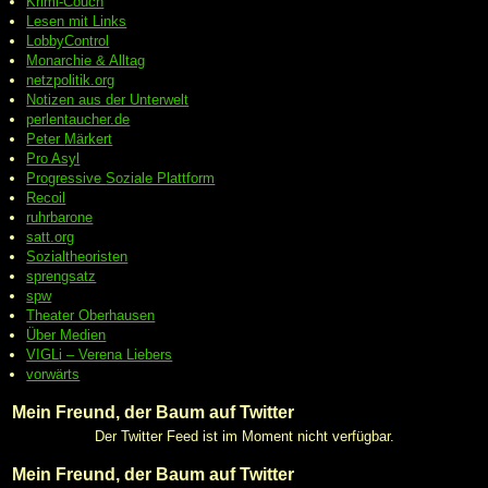
Krimi-Couch
Lesen mit Links
LobbyControl
Monarchie & Alltag
netzpolitik.org
Notizen aus der Unterwelt
perlentaucher.de
Peter
Märkert
Pro Asyl
Progressive
Soziale Plattform
Recoil
ruhrbarone
satt.org
Sozialtheoristen
sprengsatz
spw
Theater Oberhausen
Über Medien
VIGLi – Verena Liebers
vorwärts
Mein Freund, der Baum auf Twitter
Der Twitter Feed ist im Moment nicht verfügbar.
Mein Freund, der Baum auf Twitter