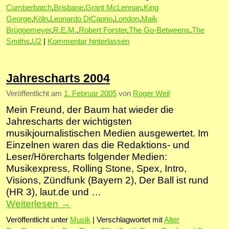
Cumberbatch
,
Brisbane
,
Grant McLennan
,
King
George
,
Köln
,
Leonardo DiCaprio
,
London
,
Maik
Brüggemeyer
,
R.E.M.
,
Robert Forster
,
The Go-Betweens
,
The
Smiths
,
U2
|
Kommentar hinterlassen
Jahrescharts 2004
Veröffentlicht am
1. Februar 2005
von
Roger Weil
Mein Freund, der Baum hat wieder die
Jahrescharts der wichtigsten
musikjournalistischen Medien ausgewertet. Im
Einzelnen waren das die Redaktions- und
Leser/Hörercharts folgender Medien:
Musikexpress, Rolling Stone, Spex, Intro,
Visions, Zündfunk (Bayern 2), Der Ball ist rund
(HR 3), laut.de und …
Weiterlesen
→
Veröffentlicht unter
Musik
|
Verschlagwortet mit
Alter