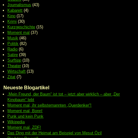
Journalismus
(43)
Kabarett
(4)
Kino
(17)
Krimi
(30)
Kurzgeschichte
(15)
Moment mal
(37)
Musik
(46)
Politik
(82)
Radio
(6)
Satire
(39)
Surftipp
(10)
Theater
(10)
Wirtschaft
(13)
Zitat
(7)
Neueste Blogartikel
„Mein Freund, der Baum“ ist tot – jetzt aber wirklich – aber „Der
Kinobaum“ lebt
Moment mal, ihr selbsternannten „Querdenker“!
Moment mal, Bonn!
Punk und kein Punk
Wikipedia
Moment mal, ZDF!
Das Ding mit der Heimat am Beispiel von Mesut Özil