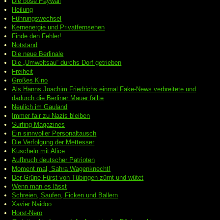
Die böse Paywall
Heilung
Führungswechsel
Kernenergie und Privatfernsehen
Finde den Fehler!
Notstand
Die neue Berlinale
Die „Umweltsau“ durchs Dorf getrieben
Freiheit
Großes Kino
Als Hanns Joachim Friedrichs einmal Fake-News verbreitete und
dadurch die Berliner Mauer fällte
Neulich im Gauland
Immer fair zu Nazis bleiben
Surfing Magazines
Ein sinnvoller Personaltausch
Die Verfolgung der Mettesser
Kuscheln mit Alice
Aufbruch deutscher Patrioten
Moment mal, Sahra Wagenknecht!
Der Grüne Fürst von Tübingen zürnt und wütet
Wenn man es lässt
Schreien, Saufen, Ficken und Ballern
Xavier Naidoo
Horst-Nero