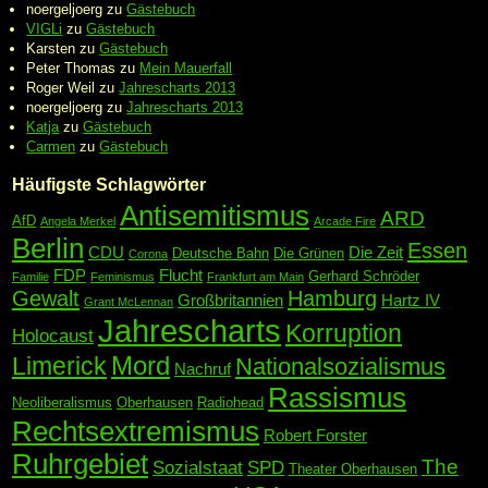
noergeljoerg
zu
Gästebuch
VIGLi
zu
Gästebuch
Karsten
zu
Gästebuch
Peter Thomas
zu
Mein Mauerfall
Roger Weil
zu
Jahrescharts 2013
noergeljoerg
zu
Jahrescharts 2013
Katja
zu
Gästebuch
Carmen
zu
Gästebuch
Häufigste Schlagwörter
Antisemitismus
ARD
AfD
Angela Merkel
Arcade Fire
Berlin
Essen
CDU
Die Zeit
Deutsche Bahn
Die Grünen
Corona
FDP
Flucht
Gerhard Schröder
Familie
Feminismus
Frankfurt am Main
Gewalt
Hamburg
Großbritannien
Hartz IV
Grant McLennan
Jahrescharts
Korruption
Holocaust
Mord
Limerick
Nationalsozialismus
Nachruf
Rassismus
Neoliberalismus
Oberhausen
Radiohead
Rechtsextremismus
Robert Forster
Ruhrgebiet
The
Sozialstaat
SPD
Theater Oberhausen