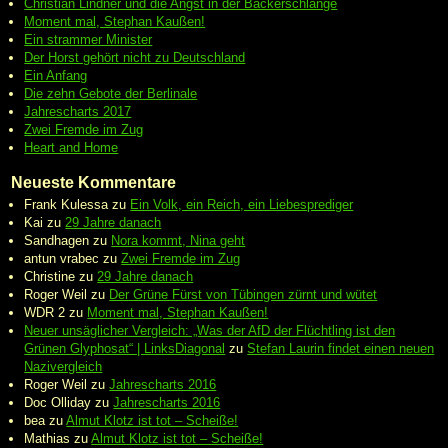
Christian Lindner und die Angst in der Bäckerschlange
Moment mal, Stephan Kaußen!
Ein strammer Minister
Der Horst gehört nicht zu Deutschland
Ein Anfang
Die zehn Gebote der Berlinale
Jahrescharts 2017
Zwei Fremde im Zug
Heart and Home
Neueste Kommentare
Frank Kulessa
zu
Ein Volk, ein Reich, ein Liebesprediger
Kai
zu
29 Jahre danach
Sandhagen
zu
Nora kommt, Nina geht
antun vrabec
zu
Zwei Fremde im Zug
Christine
zu
29 Jahre danach
Roger Weil
zu
Der Grüne Fürst von Tübingen zürnt und wütet
WDR 2
zu
Moment mal, Stephan Kaußen!
Neuer unsäglicher Vergleich: „Was der AfD der Flüchtling ist den
Grünen Glyphosat“ | LinksDiagonal
zu
Stefan Laurin findet einen neuen
Nazivergleich
Roger Weil
zu
Jahrescharts 2016
Doc Olliday
zu
Jahrescharts 2016
bea
zu
Almut Klotz ist tot – Scheiße!
Mathias
zu
Almut Klotz ist tot – Scheiße!