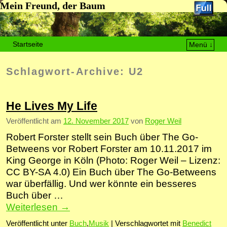
Mein Freund, der Baum
Startseite
Menü ↓
Zum Inhalt wechseln
Zum sekundären Inhalt wechseln
Schlagwort-Archive:
U2
He Lives My Life
Veröffentlicht am
12. November 2017
von
Roger Weil
Robert Forster stellt sein Buch über The Go-
Betweens vor Robert Forster am 10.11.2017 im
King George in Köln (Photo: Roger Weil – Lizenz:
CC BY-SA 4.0) Ein Buch über The Go-Betweens
war überfällig. Und wer könnte ein besseres
Buch über …
Weiterlesen
→
Veröffentlicht unter
Buch
,
Musik
|
Verschlagwortet mit
Benedict