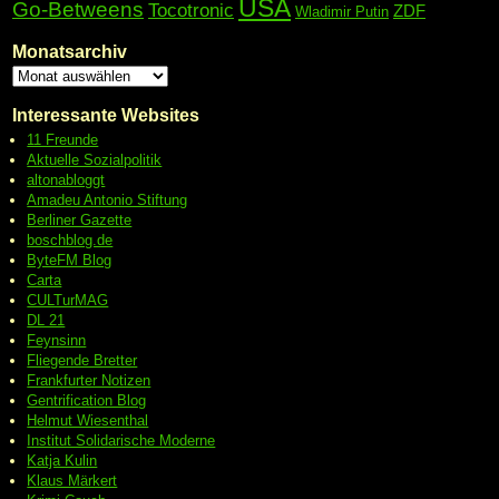
USA
Go-Betweens
Tocotronic
ZDF
Wladimir Putin
Monatsarchiv
Interessante Websites
11 Freunde
Aktuelle Sozialpolitik
altonabloggt
Amadeu Antonio Stiftung
Berliner Gazette
boschblog.de
ByteFM Blog
Carta
CULTurMAG
DL 21
Feynsinn
Fliegende Bretter
Frankfurter Notizen
Gentrification Blog
Helmut Wiesenthal
Institut Solidarische Moderne
Katja Kulin
Klaus Märkert