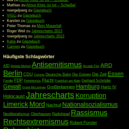
Mathias
zu
Almut Klotz ist tot – Scheiße!
noergeljoerg
zu
Gästebuch
VIGLi
zu
Gästebuch
Karsten
zu
Gästebuch
Peter Thomas
zu
Mein Mauerfall
Roger Weil
zu
Jahrescharts 2013
noergeljoerg
zu
Jahrescharts 2013
Katja
zu
Gästebuch
Carmen
zu
Gästebuch
Häufigste Schlagwörter
Antisemitismus
ARD
AfD
Angela Merkel
Arcade Fire
Berlin
Essen
CDU
Die Zeit
Deutsche Bahn
Die Grünen
Corona
FDP
Flucht
Gerhard Schröder
Familie
Feminismus
Frankfurt am Main
Gewalt
Hamburg
Großbritannien
Hartz IV
Grant McLennan
Jahrescharts
Korruption
Holocaust
Mord
Limerick
Nationalsozialismus
Nachruf
Rassismus
Neoliberalismus
Oberhausen
Radiohead
Rechtsextremismus
Robert Forster