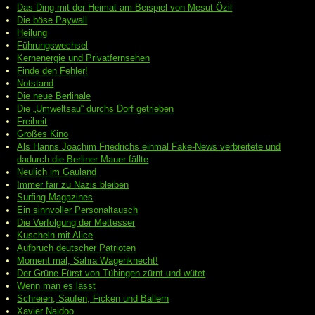
Das Ding mit der Heimat am Beispiel von Mesut Özil
Die böse Paywall
Heilung
Führungswechsel
Kernenergie und Privatfernsehen
Finde den Fehler!
Notstand
Die neue Berlinale
Die „Umweltsau“ durchs Dorf getrieben
Freiheit
Großes Kino
Als Hanns Joachim Friedrichs einmal Fake-News verbreitete und
dadurch die Berliner Mauer fällte
Neulich im Gauland
Immer fair zu Nazis bleiben
Surfing Magazines
Ein sinnvoller Personaltausch
Die Verfolgung der Mettesser
Kuscheln mit Alice
Aufbruch deutscher Patrioten
Moment mal, Sahra Wagenknecht!
Der Grüne Fürst von Tübingen zürnt und wütet
Wenn man es lässt
Schreien, Saufen, Ficken und Ballern
Xavier Naidoo