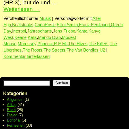
(HR 3), laut.de und …
Weiterlesen
→
Veröffentlicht unter
Musik
|
Verschlagwortet mit
Alter
Ego
,
Beatsteaks
,
CocoRosie
,
Elliot Smith
,
Franz Ferdinand
,
Green
Day
,
Interpol
,
Jahrescharts
,
Jens Friebe
,
Kante
,
Kanye
West
,
Keane
,
Kelis
,
Mando Diao
,
Modest
Mouse
,
Morrissey
,
Phoenix
,
R.E.M.
,
The Hives
,
The Killers
,
The
Libertines
,
The Roots
,
The Streets
,
The Van Bondies
,
U2
|
Kommentar hinterlassen
Suchen
Kategorien
Allgemein
(1)
Alltag
(41)
Buch
(28)
Dialog
(7)
Editorial
(5)
Fernsehen
(30)