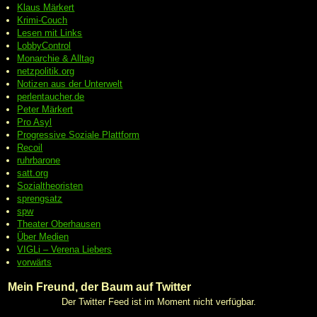
Klaus Märkert
Krimi-Couch
Lesen mit Links
LobbyControl
Monarchie & Alltag
netzpolitik.org
Notizen aus der Unterwelt
perlentaucher.de
Peter
Märkert
Pro Asyl
Progressive
Soziale Plattform
Recoil
ruhrbarone
satt.org
Sozialtheoristen
sprengsatz
spw
Theater Oberhausen
Über Medien
VIGLi – Verena Liebers
vorwärts
Mein Freund, der Baum auf Twitter
Der Twitter Feed ist im Moment nicht verfügbar.