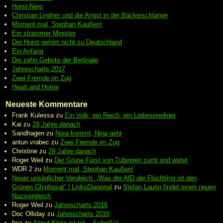
Horst-Nero
Christian Lindner und die Angst in der Bäckerschlange
Moment mal, Stephan Kaußen!
Ein strammer Minister
Der Horst gehört nicht zu Deutschland
Ein Anfang
Die zehn Gebote der Berlinale
Jahrescharts 2017
Zwei Fremde im Zug
Heart and Home
Neueste Kommentare
Frank Kulessa
zu
Ein Volk, ein Reich, ein Liebesprediger
Kai
zu
29 Jahre danach
Sandhagen
zu
Nora kommt, Nina geht
antun vrabec
zu
Zwei Fremde im Zug
Christine
zu
29 Jahre danach
Roger Weil
zu
Der Grüne Fürst von Tübingen zürnt und wütet
WDR 2
zu
Moment mal, Stephan Kaußen!
Neuer unsäglicher Vergleich: „Was der AfD der Flüchtling ist den
Grünen Glyphosat“ | LinksDiagonal
zu
Stefan Laurin findet einen neuen
Nazivergleich
Roger Weil
zu
Jahrescharts 2016
Doc Olliday
zu
Jahrescharts 2016
bea
zu
Almut Klotz ist tot – Scheiße!