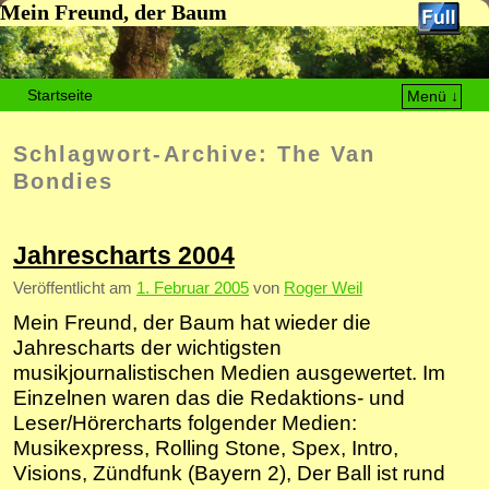
Mein Freund, der Baum
Startseite
Menü ↓
Zum Inhalt wechseln
Zum sekundären Inhalt wechseln
Schlagwort-Archive:
The Van
Bondies
Jahrescharts 2004
Veröffentlicht am
1. Februar 2005
von
Roger Weil
Mein Freund, der Baum hat wieder die
Jahrescharts der wichtigsten
musikjournalistischen Medien ausgewertet. Im
Einzelnen waren das die Redaktions- und
Leser/Hörercharts folgender Medien:
Musikexpress, Rolling Stone, Spex, Intro,
Visions, Zündfunk (Bayern 2), Der Ball ist rund