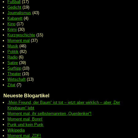
Fußball
(17)
Gedicht
(19)
Journalismus
(43)
Kabarett
(4)
Kino
(17)
Krimi
(30)
Kurzgeschichte
(15)
Moment mal
(37)
Musik
(46)
Politik
(82)
Radio
(6)
Satire
(39)
Surftipp
(10)
Theater
(10)
Wirtschaft
(13)
Zitat
(7)
Neueste Blogartikel
„Mein Freund, der Baum“ ist tot – jetzt aber wirklich – aber „Der
Kinobaum“ lebt
Moment mal, ihr selbsternannten „Querdenker“!
Moment mal, Bonn!
Punk und kein Punk
Wikipedia
Moment mal, ZDF!