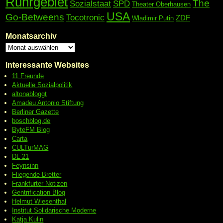
Ruhrgebiet
The
Sozialstaat
SPD
Theater Oberhausen
USA
Go-Betweens
Tocotronic
ZDF
Wladimir Putin
Monatsarchiv
Interessante Websites
11 Freunde
Aktuelle Sozialpolitik
altonabloggt
Amadeu Antonio Stiftung
Berliner Gazette
boschblog.de
ByteFM Blog
Carta
CULTurMAG
DL 21
Feynsinn
Fliegende Bretter
Frankfurter Notizen
Gentrification Blog
Helmut Wiesenthal
Institut Solidarische Moderne
Katja Kulin