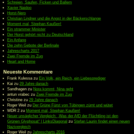
Schreien, Saufen, Ficken und Ballern
Xavier Naidoo
Horst-Nero
Christian Lindner und die Angst in der Bäckerschlange
Moment mal, Stephan Kaußen!
Ein strammer Minister
Der Horst gehört nicht zu Deutschland
Ein Anfang
Die zehn Gebote der Berlinale
Jahrescharts 2017
Zwei Fremde im Zug
Heart and Home
Neueste Kommentare
Frank Kulessa
zu
Ein Volk, ein Reich, ein Liebesprediger
Kai
zu
29 Jahre danach
Sandhagen
zu
Nora kommt, Nina geht
antun vrabec
zu
Zwei Fremde im Zug
Christine
zu
29 Jahre danach
Roger Weil
zu
Der Grüne Fürst von Tübingen zürnt und wütet
WDR 2
zu
Moment mal, Stephan Kaußen!
Neuer unsäglicher Vergleich: „Was der AfD der Flüchtling ist den
Grünen Glyphosat“ | LinksDiagonal
zu
Stefan Laurin findet einen neuen
Nazivergleich
Roger Weil
zu
Jahrescharts 2016