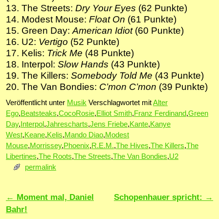
13. The Streets:
Dry Your Eyes
(62 Punkte)
14. Modest Mouse:
Float On
(61 Punkte)
15. Green Day:
American Idiot
(60 Punkte)
16. U2:
Vertigo
(52 Punkte)
17. Kelis:
Trick Me
(48 Punkte)
18. Interpol:
Slow Hands
(43 Punkte)
19. The Killers:
Somebody Told Me
(43 Punkte)
20. The Van Bondies:
C’mon C’mon
(39 Punkte)
Veröffentlicht unter
Musik
Verschlagwortet mit
Alter
Ego
,
Beatsteaks
,
CocoRosie
,
Elliot Smith
,
Franz Ferdinand
,
Green
Day
,
Interpol
,
Jahrescharts
,
Jens Friebe
,
Kante
,
Kanye
West
,
Keane
,
Kelis
,
Mando Diao
,
Modest
Mouse
,
Morrissey
,
Phoenix
,
R.E.M.
,
The Hives
,
The Killers
,
The
Libertines
,
The Roots
,
The Streets
,
The Van Bondies
,
U2
permalink
Artikelnavigation
←
Moment mal, Daniel
Schopenhauer spricht:
→
Bahr!