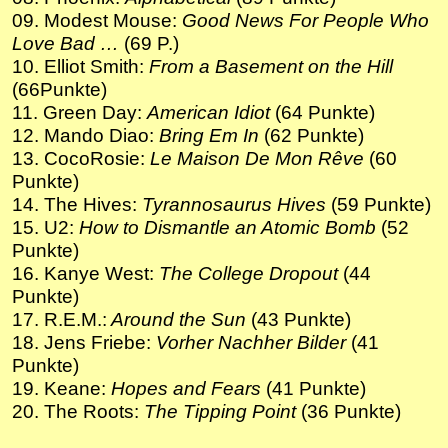
09. Modest Mouse:
Good News For People Who
Love Bad …
(69 P.)
10. Elliot Smith:
From a Basement on the Hill
(66Punkte)
11. Green Day:
American Idiot
(64 Punkte)
12. Mando Diao:
Bring Em In
(62 Punkte)
13. CocoRosie:
Le Maison De Mon Rêve
(60
Punkte)
14. The Hives:
Tyrannosaurus Hives
(59 Punkte)
15. U2:
How to Dismantle an Atomic Bomb
(52
Punkte)
16. Kanye West:
The College Dropout
(44
Punkte)
17. R.E.M.:
Around the Sun
(43 Punkte)
18. Jens Friebe:
Vorher Nachher Bilder
(41
Punkte)
19. Keane:
Hopes and Fears
(41 Punkte)
20. The Roots:
The Tipping Point
(36 Punkte)