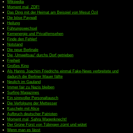
Wikipedia
Moment mal, ZDF!
Das Ding mit der Heimat am Beispiel von Mesut Özil
Die böse Paywall
Heilung
Führungswechsel
Kernenergie und Privatfernsehen
Finde den Fehler!
Notstand
Die neue Berlinale
Die „Umweltsau“ durchs Dorf getrieben
Freiheit
Großes Kino
Als Hanns Joachim Friedrichs einmal Fake-News verbreitete und
dadurch die Berliner Mauer fällte
Neulich im Gauland
Immer fair zu Nazis bleiben
Surfing Magazines
Ein sinnvoller Personaltausch
Die Verfolgung der Mettesser
Kuscheln mit Alice
Aufbruch deutscher Patrioten
Moment mal, Sahra Wagenknecht!
Der Grüne Fürst von Tübingen zürnt und wütet
Wenn man es lässt