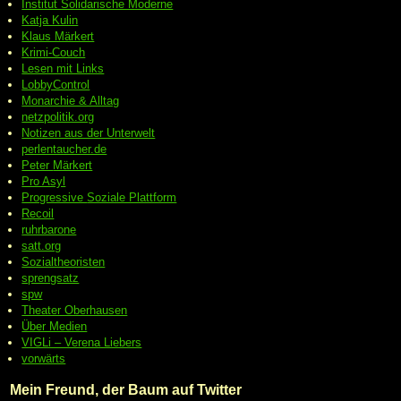
Institut Solidarische Moderne
Katja Kulin
Klaus Märkert
Krimi-Couch
Lesen mit Links
LobbyControl
Monarchie & Alltag
netzpolitik.org
Notizen aus der Unterwelt
perlentaucher.de
Peter
Märkert
Pro Asyl
Progressive
Soziale Plattform
Recoil
ruhrbarone
satt.org
Sozialtheoristen
sprengsatz
spw
Theater Oberhausen
Über Medien
VIGLi – Verena Liebers
vorwärts
Mein Freund, der Baum auf Twitter