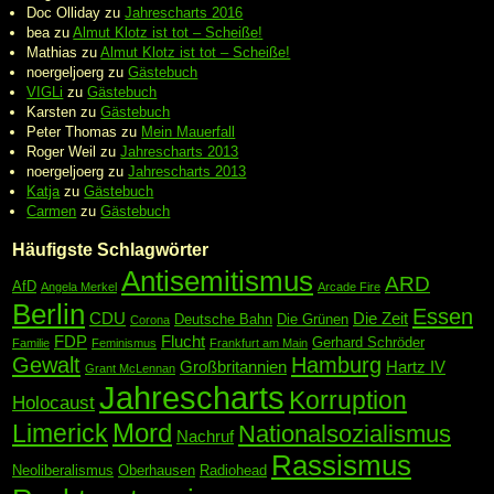
Doc Olliday
zu
Jahrescharts 2016
bea
zu
Almut Klotz ist tot – Scheiße!
Mathias
zu
Almut Klotz ist tot – Scheiße!
noergeljoerg
zu
Gästebuch
VIGLi
zu
Gästebuch
Karsten
zu
Gästebuch
Peter Thomas
zu
Mein Mauerfall
Roger Weil
zu
Jahrescharts 2013
noergeljoerg
zu
Jahrescharts 2013
Katja
zu
Gästebuch
Carmen
zu
Gästebuch
Häufigste Schlagwörter
Antisemitismus
ARD
AfD
Angela Merkel
Arcade Fire
Berlin
Essen
CDU
Die Zeit
Deutsche Bahn
Die Grünen
Corona
FDP
Flucht
Gerhard Schröder
Familie
Feminismus
Frankfurt am Main
Gewalt
Hamburg
Großbritannien
Hartz IV
Grant McLennan
Jahrescharts
Korruption
Holocaust
Mord
Limerick
Nationalsozialismus
Nachruf
Rassismus
Neoliberalismus
Oberhausen
Radiohead