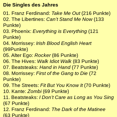
Die Singles des Jahres
01. Franz Ferdinand:
Take Me Out
(216 Punkte)
02. The Libertines:
Can’t Stand Me Now
(133
Punkte)
03. Phoenix:
Everything is Everything
(121
Punkte)
04. Morrissey:
Irish Blood English Heart
(99Punkte)
05. Alter Ego:
Rocker
(86 Punkte)
06. The Hives:
Walk Idiot Walk
(83 Punkte)
07. Beatsteaks:
Hand in Hand
(77 Punkte)
08. Morrissey:
First of the Gang to Die
(72
Punkte)
09. The Streets:
Fit But You Know It
(70 Punkte)
10. Kante:
Zombi
(69 Punkte)
11. Beatsteaks:
I Don’t Care as Long as You Sing
(67 Punkte)
12. Franz Ferdinand:
The Dark of the Matinee
(63 Punkte)