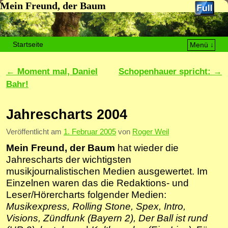
Mein Freund, der Baum
Startseite
Menü ↓
Zum Inhalt wechseln
Zum sekundären Inhalt wechseln
Artikelnavigation
←
Moment mal, Daniel
Schopenhauer spricht:
→
Bahr!
Jahrescharts 2004
Veröffentlicht am
1. Februar 2005
von
Roger Weil
Mein Freund, der Baum
hat wieder die
Jahrescharts der wichtigsten
musikjournalistischen Medien ausgewertet. Im
Einzelnen waren das die Redaktions- und
Leser/Hörercharts folgender Medien:
Musikexpress, Rolling Stone, Spex, Intro,
Visions, Zündfunk (Bayern 2),
Der Ball ist rund