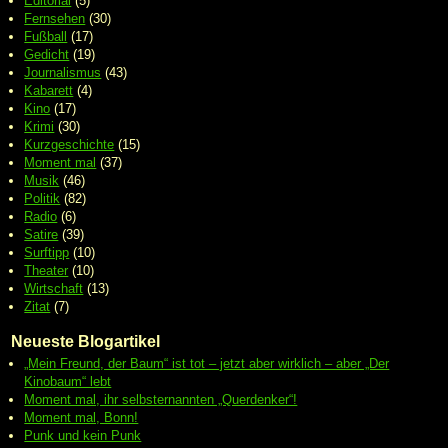
Editorial
(5)
Fernsehen
(30)
Fußball
(17)
Gedicht
(19)
Journalismus
(43)
Kabarett
(4)
Kino
(17)
Krimi
(30)
Kurzgeschichte
(15)
Moment mal
(37)
Musik
(46)
Politik
(82)
Radio
(6)
Satire
(39)
Surftipp
(10)
Theater
(10)
Wirtschaft
(13)
Zitat
(7)
Neueste Blogartikel
„Mein Freund, der Baum“ ist tot – jetzt aber wirklich – aber „Der
Kinobaum“ lebt
Moment mal, ihr selbsternannten „Querdenker“!
Moment mal, Bonn!
Punk und kein Punk