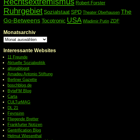
Rechtsextremismus
Robert Forster
Ruhrgebiet
The
Sozialstaat
SPD
Theater Oberhausen
USA
Go-Betweens
Tocotronic
ZDF
Wladimir Putin
Monatsarchiv
Interessante Websites
11 Freunde
Aktuelle Sozialpolitik
altonabloggt
Amadeu Antonio Stiftung
Berliner Gazette
boschblog.de
ByteFM Blog
Carta
CULTurMAG
DL 21
Feynsinn
Fliegende Bretter
Frankfurter Notizen
Gentrification Blog
Helmut Wiesenthal