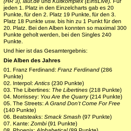
(HR 3), laut.de
und
Kultkomplex (EinsLive).
Für
jeden 1. Platz in den Einzelcharts gab es 20
Punkte, für den 2. Platz 19 Punkte, für den 3.
Platz 18 Punkte usw. bis hin zu 1 Punkt für den
20. Platz. Bei den Alben konnten so maximal 300
Punkte geholt werden, bei den Singles 240
Punkte.
Und hier ist das Gesamtergebnis:
Die Alben des Jahres
01. Franz Ferdinand:
Franz Ferdinand
(286
Punkte)
02. Interpol:
Antics
(230 Punkte)
03. The Libertines:
The Libertines
(218 Punkte)
04. Morrissey:
You Are the Quarry
(214 Punkte)
05. The Streets:
A Grand Don’t Come For Free
(140 Punkte)
06. Beatsteaks:
Smack Smash
(97 Punkte)
07. Kante:
Zombi
(91 Punkte)
08. Phoenix:
Alphabetical
(89 Punkte)