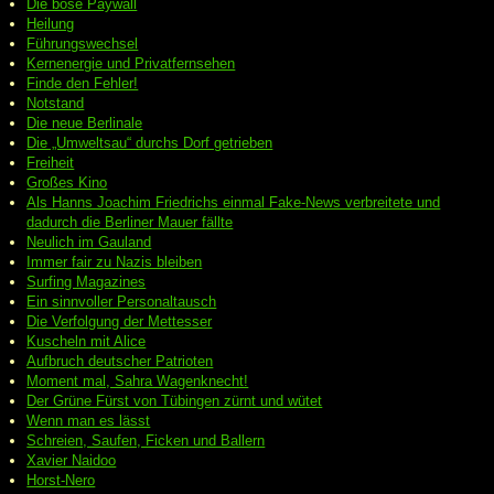
Die böse Paywall
Heilung
Führungswechsel
Kernenergie und Privatfernsehen
Finde den Fehler!
Notstand
Die neue Berlinale
Die „Umweltsau“ durchs Dorf getrieben
Freiheit
Großes Kino
Als Hanns Joachim Friedrichs einmal Fake-News verbreitete und
dadurch die Berliner Mauer fällte
Neulich im Gauland
Immer fair zu Nazis bleiben
Surfing Magazines
Ein sinnvoller Personaltausch
Die Verfolgung der Mettesser
Kuscheln mit Alice
Aufbruch deutscher Patrioten
Moment mal, Sahra Wagenknecht!
Der Grüne Fürst von Tübingen zürnt und wütet
Wenn man es lässt
Schreien, Saufen, Ficken und Ballern
Xavier Naidoo
Horst-Nero