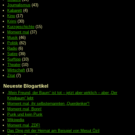
Journalismus
(43)
Kabarett
(4)
Kino
(17)
Krimi
(30)
Kurzgeschichte
(15)
Moment mal
(37)
Musik
(46)
Politik
(82)
Radio
(6)
Satire
(39)
Surftipp
(10)
Theater
(10)
Wirtschaft
(13)
Zitat
(7)
Neueste Blogartikel
„Mein Freund, der Baum“ ist tot – jetzt aber wirklich – aber „Der
Kinobaum“ lebt
Moment mal, ihr selbsternannten „Querdenker“!
Moment mal, Bonn!
Punk und kein Punk
Wikipedia
Moment mal, ZDF!
Das Ding mit der Heimat am Beispiel von Mesut Özil