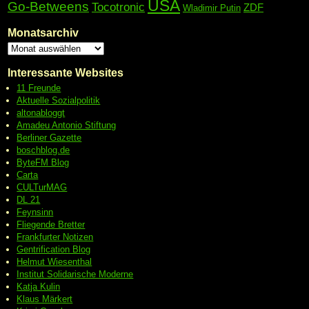
USA
Go-Betweens
Tocotronic
ZDF
Wladimir Putin
Monatsarchiv
Interessante Websites
11 Freunde
Aktuelle Sozialpolitik
altonabloggt
Amadeu Antonio Stiftung
Berliner Gazette
boschblog.de
ByteFM Blog
Carta
CULTurMAG
DL 21
Feynsinn
Fliegende Bretter
Frankfurter Notizen
Gentrification Blog
Helmut Wiesenthal
Institut Solidarische Moderne
Katja Kulin
Klaus Märkert