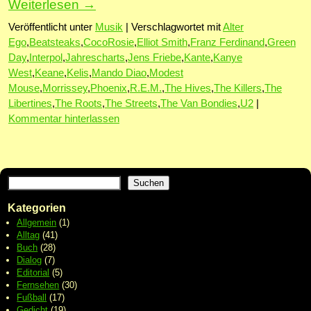
Weiterlesen
→
Veröffentlicht unter
Musik
|
Verschlagwortet mit
Alter
Ego
,
Beatsteaks
,
CocoRosie
,
Elliot Smith
,
Franz Ferdinand
,
Green
Day
,
Interpol
,
Jahrescharts
,
Jens Friebe
,
Kante
,
Kanye
West
,
Keane
,
Kelis
,
Mando Diao
,
Modest
Mouse
,
Morrissey
,
Phoenix
,
R.E.M.
,
The Hives
,
The Killers
,
The
Libertines
,
The Roots
,
The Streets
,
The Van Bondies
,
U2
|
Kommentar hinterlassen
Suchen
Kategorien
Allgemein
(1)
Alltag
(41)
Buch
(28)
Dialog
(7)
Editorial
(5)
Fernsehen
(30)
Fußball
(17)
Gedicht
(19)