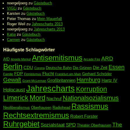
noergeljoerg
zu
Gästebuch
VIGLi
zu
Gästebuch
Karsten
zu
Gästebuch
Peter Thomas
zu
Mein Mauerfall
Roger Weil
zu
Jahrescharts 2013
noergeljoerg
zu
Jahrescharts 2013
Katja
zu
Gästebuch
Carmen
zu
Gästebuch
Häufigste Schlagwörter
Antisemitismus
ARD
AfD
Angela Merkel
Arcade Fire
Berlin
Essen
CDU
Die Zeit
Deutsche Bahn
Die Grünen
Corona
FDP
Flucht
Gerhard Schröder
Familie
Feminismus
Frankfurt am Main
Gewalt
Hamburg
Großbritannien
Hartz IV
Grant McLennan
Jahrescharts
Korruption
Holocaust
Mord
Limerick
Nationalsozialismus
Nachruf
Rassismus
Neoliberalismus
Oberhausen
Radiohead
Rechtsextremismus
Robert Forster
Ruhrgebiet
The
Sozialstaat
SPD
Theater Oberhausen