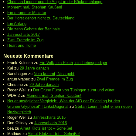
Christian Lindner und die Angst in der Bäckerschlange
Moment mal, Stephan Kaußen!
Ein strammer Minister
Der Horst gehört nicht zu Deutschland
Ein Anfang
Die zehn Gebote der Berlinale
Jahrescharts 2017
Zwei Fremde im Zug
Heart and Home
Neueste Kommentare
Frank Kulessa
zu
Ein Volk, ein Reich, ein Liebesprediger
Kai
zu
29 Jahre danach
Sandhagen
zu
Nora kommt, Nina geht
antun vrabec
zu
Zwei Fremde im Zug
Christine
zu
29 Jahre danach
Roger Weil
zu
Der Grüne Fürst von Tübingen zürnt und wütet
WDR 2
zu
Moment mal, Stephan Kaußen!
Neuer unsäglicher Vergleich: „Was der AfD der Flüchtling ist den
Grünen Glyphosat“ | LinksDiagonal
zu
Stefan Laurin findet einen neuen
Nazivergleich
Roger Weil
zu
Jahrescharts 2016
Doc Olliday
zu
Jahrescharts 2016
bea
zu
Almut Klotz ist tot – Scheiße!
Mathias
zu
Almut Klotz ist tot – Scheiße!