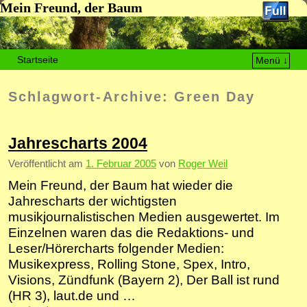
Mein Freund, der Baum
Startseite
Menü ↓
Zum Inhalt wechseln
Zum sekundären Inhalt wechseln
Schlagwort-Archive:
Green Day
Jahrescharts 2004
Veröffentlicht am
1. Februar 2005
von
Roger Weil
Mein Freund, der Baum hat wieder die
Jahrescharts der wichtigsten
musikjournalistischen Medien ausgewertet. Im
Einzelnen waren das die Redaktions- und
Leser/Hörercharts folgender Medien:
Musikexpress, Rolling Stone, Spex, Intro,
Visions, Zündfunk (Bayern 2), Der Ball ist rund
(HR 3), laut.de und …