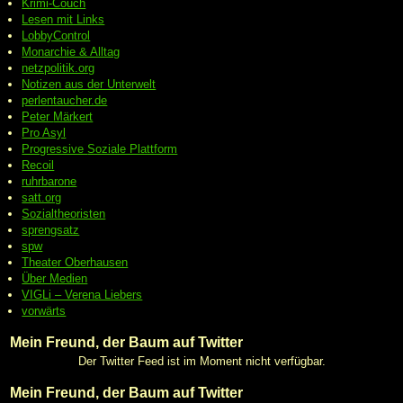
Krimi-Couch
Lesen mit Links
LobbyControl
Monarchie & Alltag
netzpolitik.org
Notizen aus der Unterwelt
perlentaucher.de
Peter
Märkert
Pro Asyl
Progressive
Soziale Plattform
Recoil
ruhrbarone
satt.org
Sozialtheoristen
sprengsatz
spw
Theater Oberhausen
Über Medien
VIGLi – Verena Liebers
vorwärts
Mein Freund, der Baum auf Twitter
Der Twitter Feed ist im Moment nicht verfügbar.
Mein Freund, der Baum auf Twitter