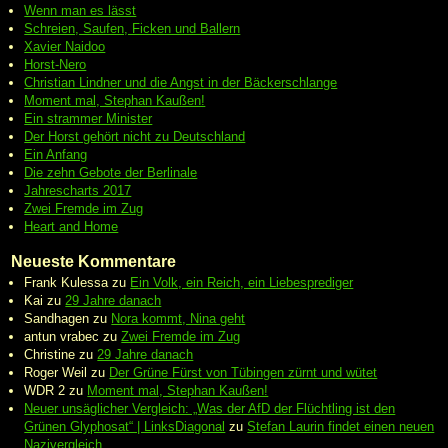
Wenn man es lässt
Schreien, Saufen, Ficken und Ballern
Xavier Naidoo
Horst-Nero
Christian Lindner und die Angst in der Bäckerschlange
Moment mal, Stephan Kaußen!
Ein strammer Minister
Der Horst gehört nicht zu Deutschland
Ein Anfang
Die zehn Gebote der Berlinale
Jahrescharts 2017
Zwei Fremde im Zug
Heart and Home
Neueste Kommentare
Frank Kulessa
zu
Ein Volk, ein Reich, ein Liebesprediger
Kai
zu
29 Jahre danach
Sandhagen
zu
Nora kommt, Nina geht
antun vrabec
zu
Zwei Fremde im Zug
Christine
zu
29 Jahre danach
Roger Weil
zu
Der Grüne Fürst von Tübingen zürnt und wütet
WDR 2
zu
Moment mal, Stephan Kaußen!
Neuer unsäglicher Vergleich: „Was der AfD der Flüchtling ist den
Grünen Glyphosat“ | LinksDiagonal
zu
Stefan Laurin findet einen neuen
Nazivergleich