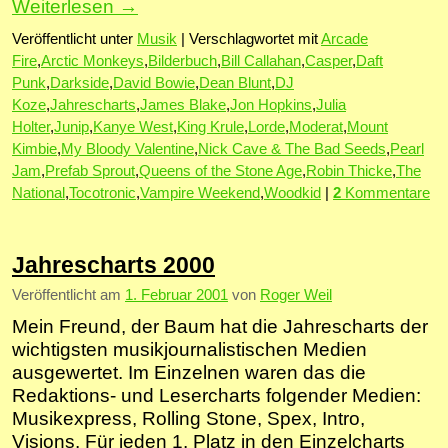
Weiterlesen
→
Veröffentlicht unter
Musik
|
Verschlagwortet mit
Arcade
Fire
,
Arctic Monkeys
,
Bilderbuch
,
Bill Callahan
,
Casper
,
Daft
Punk
,
Darkside
,
David Bowie
,
Dean Blunt
,
DJ
Koze
,
Jahrescharts
,
James Blake
,
Jon Hopkins
,
Julia
Holter
,
Junip
,
Kanye West
,
King Krule
,
Lorde
,
Moderat
,
Mount
Kimbie
,
My Bloody Valentine
,
Nick Cave & The Bad Seeds
,
Pearl
Jam
,
Prefab Sprout
,
Queens of the Stone Age
,
Robin Thicke
,
The
National
,
Tocotronic
,
Vampire Weekend
,
Woodkid
|
2
Kommentare
Jahrescharts 2000
Veröffentlicht am
1. Februar 2001
von
Roger Weil
Mein Freund, der Baum hat die Jahrescharts der
wichtigsten musikjournalistischen Medien
ausgewertet. Im Einzelnen waren das die
Redaktions- und Lesercharts folgender Medien:
Musikexpress, Rolling Stone, Spex, Intro,
Visions. Für jeden 1. Platz in den Einzelcharts