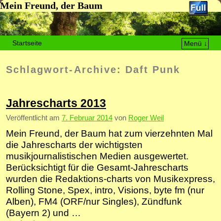
Mein Freund, der Baum
Startseite
Menü ↓
Zum Inhalt wechseln
Zum sekundären Inhalt wechseln
Schlagwort-Archive:
Daft Punk
Jahrescharts 2013
Veröffentlicht am
7. Februar 2014
von
Roger Weil
Mein Freund, der Baum hat zum vierzehnten Mal
die Jahrescharts der wichtigsten
musikjournalistischen Medien ausgewertet.
Berücksichtigt für die Gesamt-Jahrescharts
wurden die Redaktions-charts von Musikexpress,
Rolling Stone, Spex, intro, Visions, byte fm (nur
Alben), FM4 (ORF/nur Singles), Zündfunk
(Bayern 2) und …