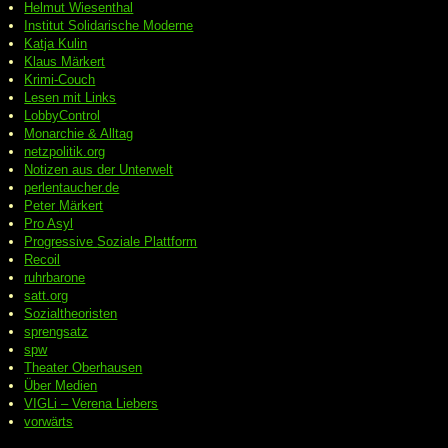
Helmut Wiesenthal
Institut Solidarische Moderne
Katja Kulin
Klaus Märkert
Krimi-Couch
Lesen mit Links
LobbyControl
Monarchie & Alltag
netzpolitik.org
Notizen aus der Unterwelt
perlentaucher.de
Peter
Märkert
Pro Asyl
Progressive
Soziale Plattform
Recoil
ruhrbarone
satt.org
Sozialtheoristen
sprengsatz
spw
Theater Oberhausen
Über Medien
VIGLi – Verena Liebers
vorwärts