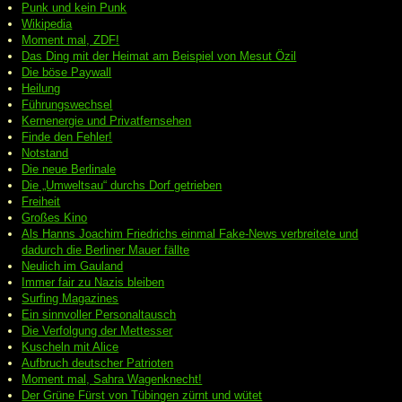
Punk und kein Punk
Wikipedia
Moment mal, ZDF!
Das Ding mit der Heimat am Beispiel von Mesut Özil
Die böse Paywall
Heilung
Führungswechsel
Kernenergie und Privatfernsehen
Finde den Fehler!
Notstand
Die neue Berlinale
Die „Umweltsau“ durchs Dorf getrieben
Freiheit
Großes Kino
Als Hanns Joachim Friedrichs einmal Fake-News verbreitete und
dadurch die Berliner Mauer fällte
Neulich im Gauland
Immer fair zu Nazis bleiben
Surfing Magazines
Ein sinnvoller Personaltausch
Die Verfolgung der Mettesser
Kuscheln mit Alice
Aufbruch deutscher Patrioten
Moment mal, Sahra Wagenknecht!
Der Grüne Fürst von Tübingen zürnt und wütet