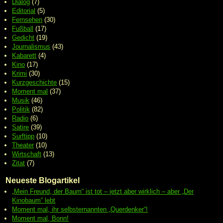
Dialog
(7)
Editorial
(5)
Fernsehen
(30)
Fußball
(17)
Gedicht
(19)
Journalismus
(43)
Kabarett
(4)
Kino
(17)
Krimi
(30)
Kurzgeschichte
(15)
Moment mal
(37)
Musik
(46)
Politik
(82)
Radio
(6)
Satire
(39)
Surftipp
(10)
Theater
(10)
Wirtschaft
(13)
Zitat
(7)
Neueste Blogartikel
„Mein Freund, der Baum“ ist tot – jetzt aber wirklich – aber „Der
Kinobaum“ lebt
Moment mal, ihr selbsternannten „Querdenker“!
Moment mal, Bonn!