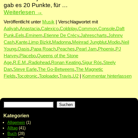
gab es 20 Punkte, für …
Weiterlesen
→
Veröffentlicht unter
Musik
|
Verschlagwortet mit
Aaliyah
,
Anastacia
,
Calexico
,
Coldplay
,
Common
,
Console
,
Daft
Punk
,
Eels
,
Eminem
,
Etienne De Crécy
,
Jahrescharts
,
Johnny
Cash
,
Kante
,
Limp Bizkit
,
Madonna
,
Meinrad Jungblut
,
Modjo
,
Neil
Young
,
Oasis
,
Papa Roach
,
Peaches
,
Pearl Jam
,
Phoenix
,
PJ
Harvey
,
Placebo
,
Queens of the Stone
Age
,
R.E.M.
,
Radiohead
,
Ronan Keating
,
Sigur Rós
,
Steely
Dan
,
Steve Earle
,
The Go-Betweens
,
The Magnetic
Fields
,
Tocotronic
,
Toploader
,
Travis
,
U2
|
Kommentar hinterlassen
Suchen
Kategorien
Allgemein
(1)
Alltag
(41)
Buch
(28)