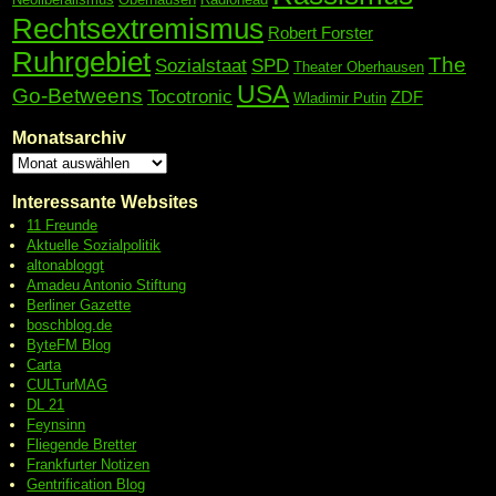
Rechtsextremismus
Robert Forster
Ruhrgebiet
The
Sozialstaat
SPD
Theater Oberhausen
USA
Go-Betweens
Tocotronic
ZDF
Wladimir Putin
Monatsarchiv
Interessante Websites
11 Freunde
Aktuelle Sozialpolitik
altonabloggt
Amadeu Antonio Stiftung
Berliner Gazette
boschblog.de
ByteFM Blog
Carta
CULTurMAG
DL 21
Feynsinn
Fliegende Bretter
Frankfurter Notizen
Gentrification Blog