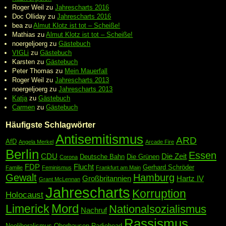
Roger Weil
zu
Jahrescharts 2016
Doc Olliday
zu
Jahrescharts 2016
bea
zu
Almut Klotz ist tot – Scheiße!
Mathias
zu
Almut Klotz ist tot – Scheiße!
noergeljoerg
zu
Gästebuch
VIGLi
zu
Gästebuch
Karsten
zu
Gästebuch
Peter Thomas
zu
Mein Mauerfall
Roger Weil
zu
Jahrescharts 2013
noergeljoerg
zu
Jahrescharts 2013
Katja
zu
Gästebuch
Carmen
zu
Gästebuch
Häufigste Schlagwörter
Antisemitismus
ARD
AfD
Angela Merkel
Arcade Fire
Berlin
Essen
CDU
Die Zeit
Deutsche Bahn
Die Grünen
Corona
FDP
Flucht
Gerhard Schröder
Familie
Feminismus
Frankfurt am Main
Gewalt
Hamburg
Großbritannien
Hartz IV
Grant McLennan
Jahrescharts
Korruption
Holocaust
Mord
Limerick
Nationalsozialismus
Nachruf
Rassismus
Neoliberalismus
Oberhausen
Radiohead