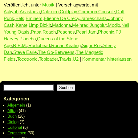
Veröffentlicht unter
Musik
|
Verschlagwortet mit
Aaliyah
,
Anastacia
,
Calexico
,
Coldplay
,
Common
,
Console
,
Daft
Punk
,
Eels
,
Eminem
,
Etienne De Crécy
,
Jahrescharts
,
Johnny
Cash
,
Kante
,
Limp Bizkit
,
Madonna
,
Meinrad Jungblut
,
Modjo
,
Neil
Young
,
Oasis
,
Papa Roach
,
Peaches
,
Pearl Jam
,
Phoenix
,
PJ
Harvey
,
Placebo
,
Queens of the Stone
Age
,
R.E.M.
,
Radiohead
,
Ronan Keating
,
Sigur Rós
,
Steely
Dan
,
Steve Earle
,
The Go-Betweens
,
The Magnetic
Fields
,
Tocotronic
,
Toploader
,
Travis
,
U2
|
Kommentar hinterlassen
Suchen
Kategorien
Allgemein
(1)
Alltag
(41)
Buch
(28)
Dialog
(7)
Editorial
(5)
Fernsehen
(30)