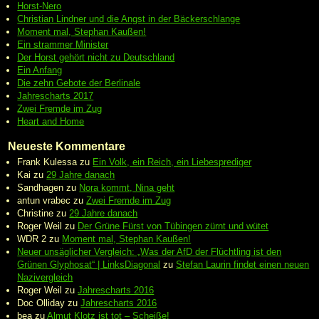
Horst-Nero
Christian Lindner und die Angst in der Bäckerschlange
Moment mal, Stephan Kaußen!
Ein strammer Minister
Der Horst gehört nicht zu Deutschland
Ein Anfang
Die zehn Gebote der Berlinale
Jahrescharts 2017
Zwei Fremde im Zug
Heart and Home
Neueste Kommentare
Frank Kulessa
zu
Ein Volk, ein Reich, ein Liebesprediger
Kai
zu
29 Jahre danach
Sandhagen
zu
Nora kommt, Nina geht
antun vrabec
zu
Zwei Fremde im Zug
Christine
zu
29 Jahre danach
Roger Weil
zu
Der Grüne Fürst von Tübingen zürnt und wütet
WDR 2
zu
Moment mal, Stephan Kaußen!
Neuer unsäglicher Vergleich: „Was der AfD der Flüchtling ist den
Grünen Glyphosat“ | LinksDiagonal
zu
Stefan Laurin findet einen neuen
Nazivergleich
Roger Weil
zu
Jahrescharts 2016
Doc Olliday
zu
Jahrescharts 2016
bea
zu
Almut Klotz ist tot – Scheiße!