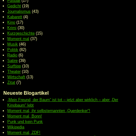
Fußball
(17)
Gedicht
(19)
Journalismus
(43)
Kabarett
(4)
Kino
(17)
Krimi
(30)
Kurzgeschichte
(15)
Moment mal
(37)
Musik
(46)
Politik
(82)
Radio
(6)
Satire
(39)
Surftipp
(10)
Theater
(10)
Wirtschaft
(13)
Zitat
(7)
Neueste Blogartikel
„Mein Freund, der Baum“ ist tot – jetzt aber wirklich – aber „Der
Kinobaum“ lebt
Moment mal, ihr selbsternannten „Querdenker“!
Moment mal, Bonn!
Punk und kein Punk
Wikipedia
Moment mal, ZDF!