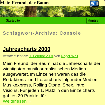
Mein Freund, der Baum
Startseite
Menü ↓
Zum Inhalt wechseln
Zum sekundären Inhalt wechseln
Schlagwort-Archive:
Console
Jahrescharts 2000
Veröffentlicht am
1. Februar 2001
von
Roger Weil
Mein Freund, der Baum hat die Jahrescharts der
wichtigsten musikjournalistischen Medien
ausgewertet. Im Einzelnen waren das die
Redaktions- und Lesercharts folgender Medien:
Musikexpress, Rolling Stone, Spex, Intro,
Visions. Für jeden 1. Platz in den Einzelcharts
gab es 20 Punkte, für …
Weiterlesen
→