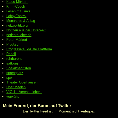
Klaus Märkert
Krimi-Couch
Lesen mit Links
LobbyControl
Monarchie & Alltag
netzpolitik.org
Notizen aus der Unterwelt
perlentaucher.de
Peter
Märkert
Pro Asyl
Progressive
Soziale Plattform
Recoil
ruhrbarone
satt.org
Sozialtheoristen
sprengsatz
spw
Theater Oberhausen
Über Medien
VIGLi – Verena Liebers
vorwärts
Mein Freund, der Baum auf Twitter
Der Twitter Feed ist im Moment nicht verfügbar.