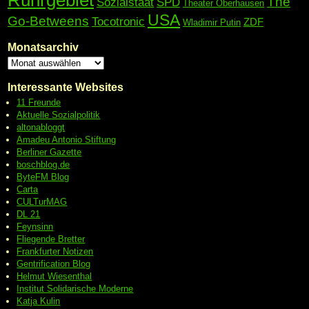
Ruhrgebiet
The
Sozialstaat
SPD
Theater Oberhausen
USA
Go-Betweens
Tocotronic
ZDF
Wladimir Putin
Monatsarchiv
Interessante Websites
11 Freunde
Aktuelle Sozialpolitik
altonabloggt
Amadeu Antonio Stiftung
Berliner Gazette
boschblog.de
ByteFM Blog
Carta
CULTurMAG
DL 21
Feynsinn
Fliegende Bretter
Frankfurter Notizen
Gentrification Blog
Helmut Wiesenthal
Institut Solidarische Moderne
Katja Kulin