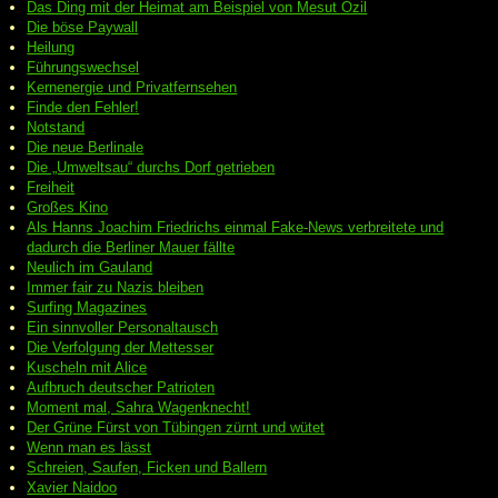
Das Ding mit der Heimat am Beispiel von Mesut Özil
Die böse Paywall
Heilung
Führungswechsel
Kernenergie und Privatfernsehen
Finde den Fehler!
Notstand
Die neue Berlinale
Die „Umweltsau“ durchs Dorf getrieben
Freiheit
Großes Kino
Als Hanns Joachim Friedrichs einmal Fake-News verbreitete und
dadurch die Berliner Mauer fällte
Neulich im Gauland
Immer fair zu Nazis bleiben
Surfing Magazines
Ein sinnvoller Personaltausch
Die Verfolgung der Mettesser
Kuscheln mit Alice
Aufbruch deutscher Patrioten
Moment mal, Sahra Wagenknecht!
Der Grüne Fürst von Tübingen zürnt und wütet
Wenn man es lässt
Schreien, Saufen, Ficken und Ballern
Xavier Naidoo