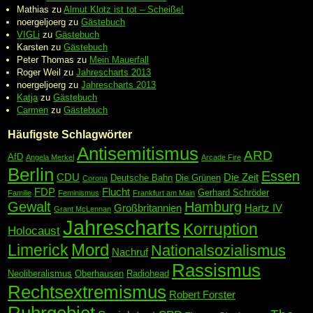
Mathias
zu
Almut Klotz ist tot – Scheiße!
noergeljoerg
zu
Gästebuch
VIGLi
zu
Gästebuch
Karsten
zu
Gästebuch
Peter Thomas
zu
Mein Mauerfall
Roger Weil
zu
Jahrescharts 2013
noergeljoerg
zu
Jahrescharts 2013
Katja
zu
Gästebuch
Carmen
zu
Gästebuch
Häufigste Schlagwörter
Antisemitismus
ARD
AfD
Angela Merkel
Arcade Fire
Berlin
Essen
CDU
Die Zeit
Deutsche Bahn
Die Grünen
Corona
FDP
Flucht
Gerhard Schröder
Familie
Feminismus
Frankfurt am Main
Gewalt
Hamburg
Großbritannien
Hartz IV
Grant McLennan
Jahrescharts
Korruption
Holocaust
Mord
Limerick
Nationalsozialismus
Nachruf
Rassismus
Neoliberalismus
Oberhausen
Radiohead
Rechtsextremismus
Robert Forster