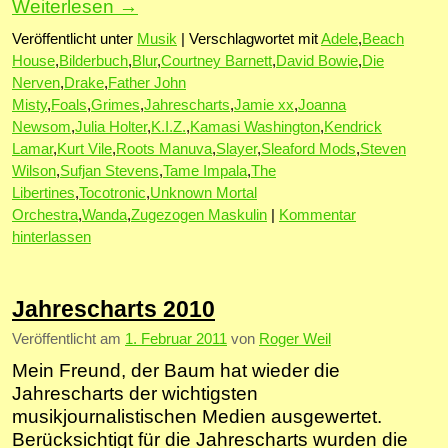
Weiterlesen
→
Veröffentlicht unter
Musik
|
Verschlagwortet mit
Adele
,
Beach
House
,
Bilderbuch
,
Blur
,
Courtney Barnett
,
David Bowie
,
Die
Nerven
,
Drake
,
Father John
Misty
,
Foals
,
Grimes
,
Jahrescharts
,
Jamie xx
,
Joanna
Newsom
,
Julia Holter
,
K.I.Z.
,
Kamasi Washington
,
Kendrick
Lamar
,
Kurt Vile
,
Roots Manuva
,
Slayer
,
Sleaford Mods
,
Steven
Wilson
,
Sufjan Stevens
,
Tame Impala
,
The
Libertines
,
Tocotronic
,
Unknown Mortal
Orchestra
,
Wanda
,
Zugezogen Maskulin
|
Kommentar
hinterlassen
Jahrescharts 2010
Veröffentlicht am
1. Februar 2011
von
Roger Weil
Mein Freund, der Baum hat wieder die
Jahrescharts der wichtigsten
musikjournalistischen Medien ausgewertet.
Berücksichtigt für die Jahrescharts wurden die