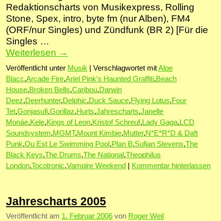
Redaktionscharts von Musikexpress, Rolling
Stone, Spex, intro, byte fm (nur Alben), FM4
(ORF/nur Singles) und Zündfunk (BR 2) [Für die
Singles …
Weiterlesen
→
Veröffentlicht unter
Musik
|
Verschlagwortet mit
Aloe
Blacc
,
Arcade Fire
,
Ariel Pink’s Haunted Graffiti
,
Beach
House
,
Broken Bells
,
Caribou
,
Darwin
Deez
,
Deerhunter
,
Delphic
,
Duck Sauce
,
Flying Lotus
,
Four
Tet
,
Gonjasufi
,
Gorillaz
,
Hurts
,
Jahrescharts
,
Janelle
Monáe
,
Kele
,
Kings of Leon
,
Kristof Schreuf
,
Lady Gaga
,
LCD
Soundsystem
,
MGMT
,
Mount Kimbie
,
Mutter
,
N*E*R*D & Daft
Punk
,
Ou Est Le Swimming Pool
,
Plan B
,
Sufjan Stevens
,
The
Black Keys
,
The Drums
,
The National
,
Theophilus
London
,
Tocotronic
,
Vampire Weekend
|
Kommentar hinterlassen
Jahrescharts 2005
Veröffentlicht am
1. Februar 2006
von
Roger Weil