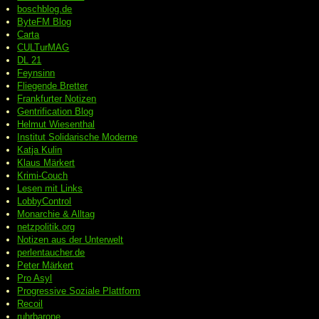
boschblog.de
ByteFM Blog
Carta
CULTurMAG
DL 21
Feynsinn
Fliegende Bretter
Frankfurter Notizen
Gentrification Blog
Helmut Wiesenthal
Institut Solidarische Moderne
Katja Kulin
Klaus Märkert
Krimi-Couch
Lesen mit Links
LobbyControl
Monarchie & Alltag
netzpolitik.org
Notizen aus der Unterwelt
perlentaucher.de
Peter
Märkert
Pro Asyl
Progressive
Soziale Plattform
Recoil
ruhrbarone