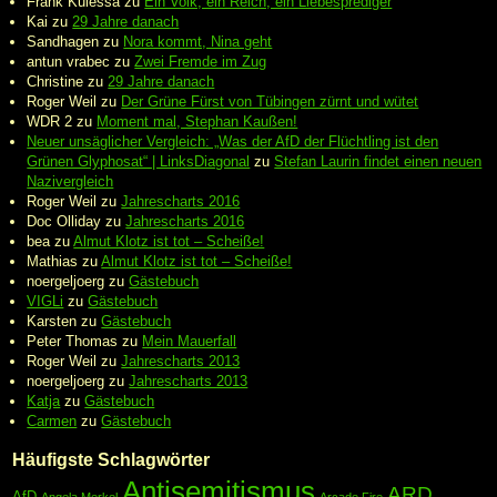
Frank Kulessa
zu
Ein Volk, ein Reich, ein Liebesprediger
Kai
zu
29 Jahre danach
Sandhagen
zu
Nora kommt, Nina geht
antun vrabec
zu
Zwei Fremde im Zug
Christine
zu
29 Jahre danach
Roger Weil
zu
Der Grüne Fürst von Tübingen zürnt und wütet
WDR 2
zu
Moment mal, Stephan Kaußen!
Neuer unsäglicher Vergleich: „Was der AfD der Flüchtling ist den
Grünen Glyphosat“ | LinksDiagonal
zu
Stefan Laurin findet einen neuen
Nazivergleich
Roger Weil
zu
Jahrescharts 2016
Doc Olliday
zu
Jahrescharts 2016
bea
zu
Almut Klotz ist tot – Scheiße!
Mathias
zu
Almut Klotz ist tot – Scheiße!
noergeljoerg
zu
Gästebuch
VIGLi
zu
Gästebuch
Karsten
zu
Gästebuch
Peter Thomas
zu
Mein Mauerfall
Roger Weil
zu
Jahrescharts 2013
noergeljoerg
zu
Jahrescharts 2013
Katja
zu
Gästebuch
Carmen
zu
Gästebuch
Häufigste Schlagwörter
Antisemitismus
ARD
AfD
Angela Merkel
Arcade Fire