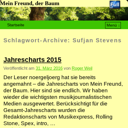
Mein Freund, der Baum
Startseite
Menü ↓
Zum Inhalt wechseln
Zum sekundären Inhalt wechseln
Schlagwort-Archive:
Sufjan Stevens
Jahrescharts 2015
Veröffentlicht am
31. März 2016
von
Roger Weil
Der Leser noergeljoerg hat sie bereits
angemahnt – die Jahrescharts von Mein Freund,
der Baum. Hier sind sie endlich. Wir haben
wieder die wichtigsten musikjournalistischen
Medien ausgewertet. Berücksichtigt für die
Gesamt-Jahrescharts wurden die
Redaktionscharts von Musikexpress, Rolling
Stone, Spex, intro, …