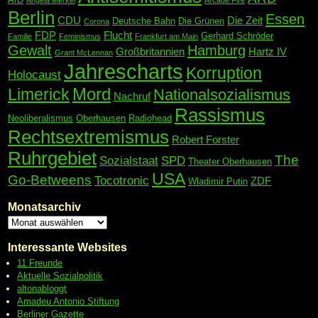
Berlin
Essen
CDU
Die Zeit
Deutsche Bahn
Die Grünen
Corona
FDP
Flucht
Gerhard Schröder
Familie
Feminismus
Frankfurt am Main
Gewalt
Hamburg
Großbritannien
Hartz IV
Grant McLennan
Jahrescharts
Korruption
Holocaust
Mord
Limerick
Nationalsozialismus
Nachruf
Rassismus
Neoliberalismus
Oberhausen
Radiohead
Rechtsextremismus
Robert Forster
Ruhrgebiet
The
Sozialstaat
SPD
Theater Oberhausen
USA
Go-Betweens
Tocotronic
ZDF
Wladimir Putin
Monatsarchiv
Interessante Websites
11 Freunde
Aktuelle Sozialpolitik
altonabloggt
Amadeu Antonio Stiftung
Berliner Gazette