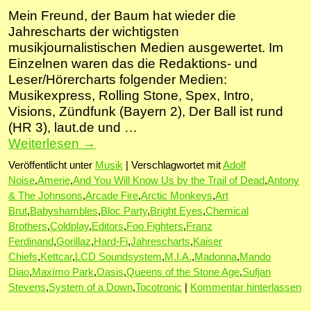
Mein Freund, der Baum hat wieder die
Jahrescharts der wichtigsten
musikjournalistischen Medien ausgewertet. Im
Einzelnen waren das die Redaktions- und
Leser/Hörercharts folgender Medien:
Musikexpress, Rolling Stone, Spex, Intro,
Visions, Zündfunk (Bayern 2), Der Ball ist rund
(HR 3), laut.de und …
Weiterlesen
→
Veröffentlicht unter
Musik
|
Verschlagwortet mit
Adolf
Noise
,
Amerie
,
And You Will Know Us by the Trail of Dead
,
Antony
& The Johnsons
,
Arcade Fire
,
Arctic Monkeys
,
Art
Brut
,
Babyshambles
,
Bloc Party
,
Bright Eyes
,
Chemical
Brothers
,
Coldplay
,
Editors
,
Foo Fighters
,
Franz
Ferdinand
,
Gorillaz
,
Hard-Fi
,
Jahrescharts
,
Kaiser
Chiefs
,
Kettcar
,
LCD Soundsystem
,
M.I.A.
,
Madonna
,
Mando
Diao
,
Maxïmo Park
,
Oasis
,
Queens of the Stone Age
,
Sufjan
Stevens
,
System of a Down
,
Tocotronic
|
Kommentar hinterlassen