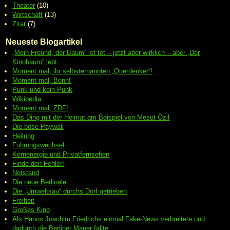
Theater
(10)
Wirtschaft
(13)
Zitat
(7)
Neueste Blogartikel
„Mein Freund, der Baum“ ist tot – jetzt aber wirklich – aber „Der
Kinobaum“ lebt
Moment mal, ihr selbsternannten „Querdenker“!
Moment mal, Bonn!
Punk und kein Punk
Wikipedia
Moment mal, ZDF!
Das Ding mit der Heimat am Beispiel von Mesut Özil
Die böse Paywall
Heilung
Führungswechsel
Kernenergie und Privatfernsehen
Finde den Fehler!
Notstand
Die neue Berlinale
Die „Umweltsau“ durchs Dorf getrieben
Freiheit
Großes Kino
Als Hanns Joachim Friedrichs einmal Fake-News verbreitete und
dadurch die Berliner Mauer fällte