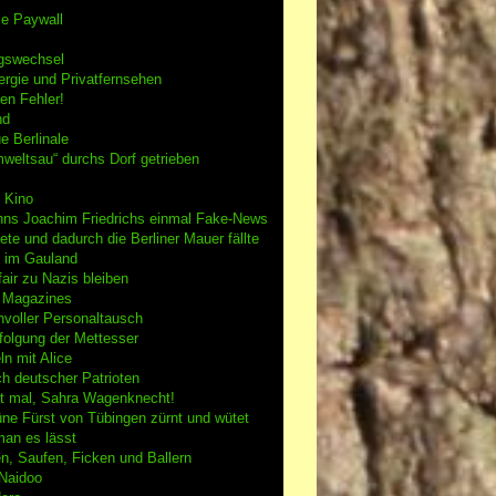
se Paywall
gswechsel
rgie und Privatfernsehen
en Fehler!
nd
e Berlinale
weltsau“ durchs Dorf getrieben
 Kino
nns Joachim Friedrichs einmal Fake-News
tete und dadurch die Berliner Mauer fällte
h im Gauland
air zu Nazis bleiben
g Magazines
nvoller Personaltausch
folgung der Mettesser
n mit Alice
h deutscher Patrioten
 mal, Sahra Wagenknecht!
ne Fürst von Tübingen zürnt und wütet
an es lässt
n, Saufen, Ficken und Ballern
 Naidoo