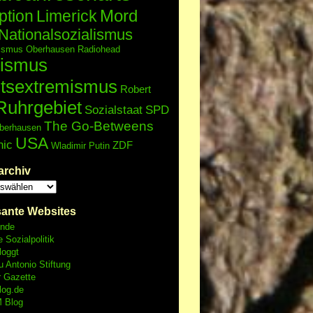
Mord
ption
Limerick
Nationalsozialismus
lismus
Oberhausen
Radiohead
ismus
tsextremismus
Robert
Ruhrgebiet
Sozialstaat
SPD
The Go-Betweens
berhausen
USA
nic
ZDF
Wladimir Putin
archiv
sante Websites
unde
e Sozialpolitik
loggt
 Antonio Stiftung
r Gazette
log.de
 Blog