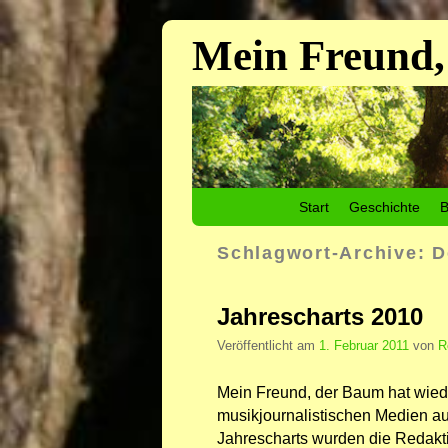
Mein Freund,
Zum Inhalt wechseln
Zum sekundären Inhalt wechseln
Start
Geschichte
B
Schlagwort-Archive:
D
Jahrescharts 2010
Veröffentlicht am
1. Februar 2011
von
R
Mein Freund, der Baum hat wiede
musikjournalistischen Medien aus
Jahrescharts wurden die Redakt