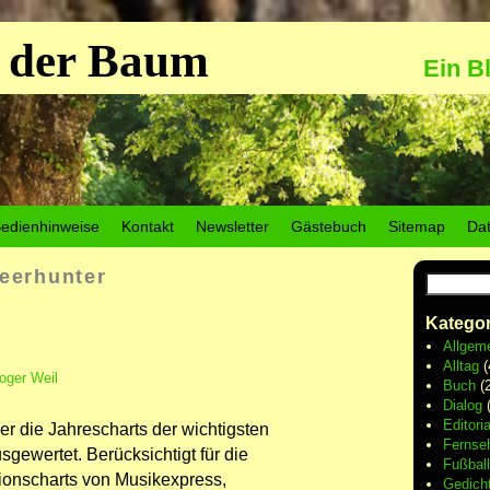
 der Baum
Ein B
edienhinweise
Kontakt
Newsletter
Gästebuch
Sitemap
Da
eerhunter
Kategor
Allgem
Alltag
(
oger Weil
Buch
(2
Dialog
(
Editoria
r die Jahrescharts der wichtigsten
Fernse
gewertet. Berücksichtigt für die
Fußball
ionscharts von Musikexpress,
Gedich