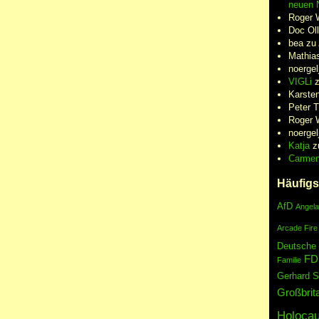
neuen N
Roger 
Doc Oll
bea
zu
Mathia
noergel
VIGLi
Karste
Peter 
Roger 
noergel
Katja
z
Carme
Häufigs
AfD
Angela
Arcade Fire
Deutsche
FD
Familie
Gerhard S
Großbrit
Holocau