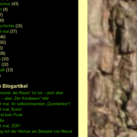
lismus
(43)
t
(4)
7)
0)
schichte
(15)
 mal
(37)
46)
82)
6)
39)
p
(10)
r
(10)
aft
(13)
)
 Blogartikel
reund, der Baum“ ist tot – jetzt aber
h – aber „Der Kinobaum“ lebt
mal, ihr selbsternannten „Querdenker“!
 mal, Bonn!
nd kein Punk
dia
 mal, ZDF!
ng mit der Heimat am Beispiel von Mesut