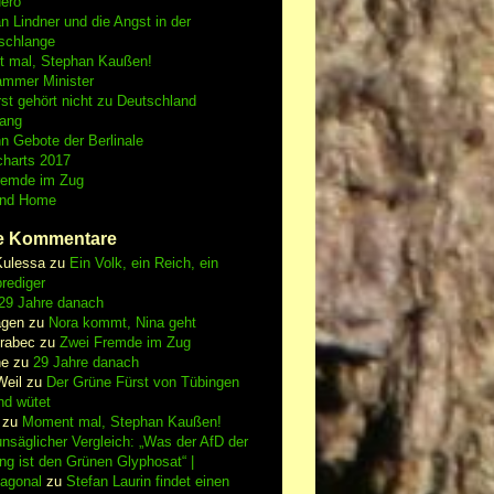
Nero
an Lindner und die Angst in der
schlange
 mal, Stephan Kaußen!
ammer Minister
st gehört nicht zu Deutschland
fang
n Gebote der Berlinale
charts 2017
remde im Zug
and Home
e Kommentare
Kulessa
zu
Ein Volk, ein Reich, ein
rediger
29 Jahre danach
gen
zu
Nora kommt, Nina geht
vrabec
zu
Zwei Fremde im Zug
ne
zu
29 Jahre danach
Weil
zu
Der Grüne Fürst von Tübingen
nd wütet
zu
Moment mal, Stephan Kaußen!
nsäglicher Vergleich: „Was der AfD der
ing ist den Grünen Glyphosat“ |
iagonal
zu
Stefan Laurin findet einen