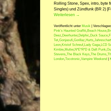
Rolling Stone, Spex, intro, byte
Singles) und Zündfunk (BR 2) [F
Weiterlesen
→
Veröffentlicht unter
Musik
|
Verschlagwor
Pink’s Haunted Graffiti
,
Beach House
,
Br
Deez
,
Deerhunter
,
Delphic
,
Duck Sauce
,
F
Tet
,
Gonjasufi
,
Gorillaz
,
Hurts
,
Jahreschar
Leon
,
Kristof Schreuf
,
Lady Gaga
,
LCD S
Kimbie
,
Mutter
,
N*E*R*D & Daft Punk
,
Ou
Stevens
,
The Black Keys
,
The Drums
,
Th
London
,
Tocotronic
,
Vampire Weekend
|