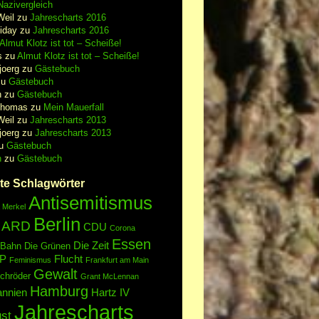
azivergleich
Weil
zu
Jahrescharts 2016
iday
zu
Jahrescharts 2016
Almut Klotz ist tot – Scheiße!
s
zu
Almut Klotz ist tot – Scheiße!
joerg
zu
Gästebuch
zu
Gästebuch
n
zu
Gästebuch
Thomas
zu
Mein Mauerfall
Weil
zu
Jahrescharts 2013
joerg
zu
Jahrescharts 2013
u
Gästebuch
n
zu
Gästebuch
te Schlagwörter
Antisemitismus
 Merkel
Berlin
ARD
CDU
Corona
Essen
Die Zeit
 Bahn
Die Grünen
P
Flucht
Feminismus
Frankfurt am Main
Gewalt
chröder
Grant McLennan
Hamburg
annien
Hartz IV
Jahrescharts
st