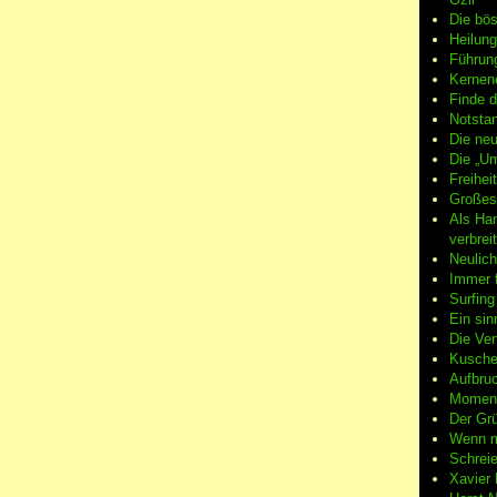
Die bö
Heilung
Führun
Kernene
Finde d
Notsta
Die neu
Die „Um
Freiheit
Großes
Als Ha
verbrei
Neulic
Immer f
Surfin
Ein sin
Die Ver
Kuschel
Aufbruc
Moment
Der Grü
Wenn m
Schreie
Xavier