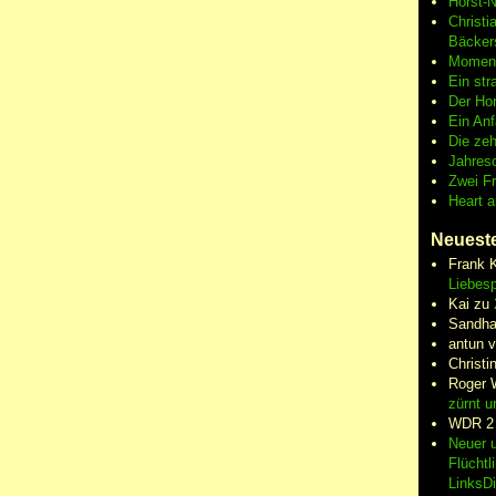
Horst-
Christi
Bäcker
Moment
Ein str
Der Hor
Ein An
Die zeh
Jahres
Zwei F
Heart 
Neuest
Frank 
Liebesp
Kai
zu
Sandha
antun 
Christi
Roger 
zürnt u
WDR 2
Neuer u
Flüchtl
LinksD