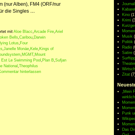
 fm (nur Alben), FM4 (ORF/nur
Journa
Kabaret
ür die Singles …
Kino
(1
Krimi
(3
Kurzge
Moment
tet mit
Aloe Blacc
,
Arcade Fire
,
Ariel
Musik
(
oken Bells
,
Caribou
,
Darwin
Politik
(
lying Lotus
,
Four
Radio
(
ts
,
Janelle Monáe
,
Kele
,
Kings of
Satire
(
oundsystem
,
MGMT
,
Mount
Surftip
 Est Le Swimming Pool
,
Plan B
,
Sufjan
Theate
e National
,
Theophilus
Wirtsch
Kommentar hinterlassen
Zitat
(7
Neueste
„Mein F
wirklic
Moment 
Moment
Punk u
Wikipe
Moment
Das Di
Özil