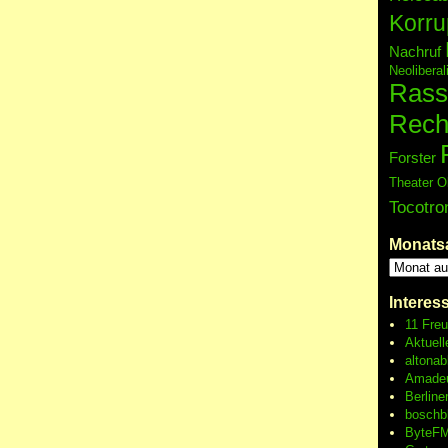
Korru
Nachruf
Neolibera
Rass
Rech
Forster
Theater O
Tocotro
Monats
Interes
11 Fre
Aktuell
altonab
Amadeu
Berline
boschb
ByteFM