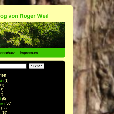
log von Roger Weil
tenschutz
Impressum
Suchen
ien
ein
(1)
41)
8)
7)
l
(5)
hen
(30)
(17)
t
(19)