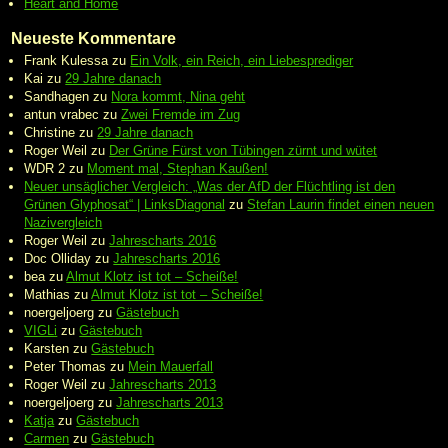
Heart and Home
Neueste Kommentare
Frank Kulessa
zu
Ein Volk, ein Reich, ein Liebesprediger
Kai
zu
29 Jahre danach
Sandhagen
zu
Nora kommt, Nina geht
antun vrabec
zu
Zwei Fremde im Zug
Christine
zu
29 Jahre danach
Roger Weil
zu
Der Grüne Fürst von Tübingen zürnt und wütet
WDR 2
zu
Moment mal, Stephan Kaußen!
Neuer unsäglicher Vergleich: „Was der AfD der Flüchtling ist den
Grünen Glyphosat“ | LinksDiagonal
zu
Stefan Laurin findet einen neuen
Nazivergleich
Roger Weil
zu
Jahrescharts 2016
Doc Olliday
zu
Jahrescharts 2016
bea
zu
Almut Klotz ist tot – Scheiße!
Mathias
zu
Almut Klotz ist tot – Scheiße!
noergeljoerg
zu
Gästebuch
VIGLi
zu
Gästebuch
Karsten
zu
Gästebuch
Peter Thomas
zu
Mein Mauerfall
Roger Weil
zu
Jahrescharts 2013
noergeljoerg
zu
Jahrescharts 2013
Katja
zu
Gästebuch
Carmen
zu
Gästebuch