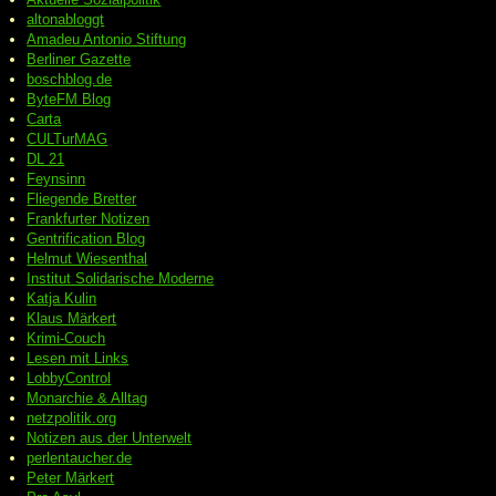
altonabloggt
Amadeu Antonio Stiftung
Berliner Gazette
boschblog.de
ByteFM Blog
Carta
CULTurMAG
DL 21
Feynsinn
Fliegende Bretter
Frankfurter Notizen
Gentrification Blog
Helmut Wiesenthal
Institut Solidarische Moderne
Katja Kulin
Klaus Märkert
Krimi-Couch
Lesen mit Links
LobbyControl
Monarchie & Alltag
netzpolitik.org
Notizen aus der Unterwelt
perlentaucher.de
Peter
Märkert