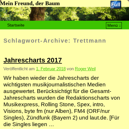
Mein Freund, der Baum
Startseite
Menü ↓
Zum Inhalt wechseln
Zum sekundären Inhalt wechseln
Schlagwort-Archive:
Trettmann
Jahrescharts 2017
Veröffentlicht am
1. Februar 2018
von
Roger Weil
Wir haben wieder die Jahrescharts der
wichtigsten musik­jour­nalis­tischen Medien
ausgewertet. Berücksichtigt für die Gesamt-
Jahrescharts wurden die Redaktionscharts von
Musikexpress, Rolling Stone, Spex, intro,
Visions, byte fm (nur Alben), FM4 (ORF/nur
Singles), Zündfunk (Bayern 2) und laut.de. [Für
die Singles liegen …