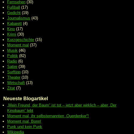
Fernsehen
(30)
Fußball
(17)
Gedicht
(19)
Journalismus
(43)
Kabarett
(4)
Kino
(17)
Krimi
(30)
Kurzgeschichte
(15)
Moment mal
(37)
Musik
(46)
Politik
(82)
Radio
(6)
Satire
(39)
Surftipp
(10)
Theater
(10)
Wirtschaft
(13)
Zitat
(7)
Neueste Blogartikel
„Mein Freund, der Baum“ ist tot – jetzt aber wirklich – aber „Der
Kinobaum“ lebt
Moment mal, ihr selbsternannten „Querdenker“!
Moment mal, Bonn!
Punk und kein Punk
Wikipedia