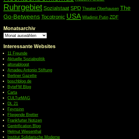
Ruhrgebiet
The
Sozialstaat
SPD
Theater Oberhausen
USA
Go-Betweens
Tocotronic
ZDF
Wladimir Putin
Monatsarchiv
Interessante Websites
11 Freunde
Aktuelle Sozialpolitik
altonabloggt
Amadeu Antonio Stiftung
Berliner Gazette
boschblog.de
ByteFM Blog
Carta
CULTurMAG
DL 21
Feynsinn
Fliegende Bretter
Frankfurter Notizen
Gentrification Blog
Helmut Wiesenthal
Institut Solidarische Moderne