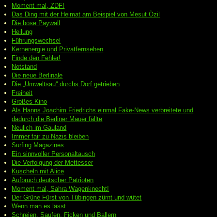
Moment mal, ZDF!
Das Ding mit der Heimat am Beispiel von Mesut Özil
Die böse Paywall
Heilung
Führungswechsel
Kernenergie und Privatfernsehen
Finde den Fehler!
Notstand
Die neue Berlinale
Die „Umweltsau“ durchs Dorf getrieben
Freiheit
Großes Kino
Als Hanns Joachim Friedrichs einmal Fake-News verbreitete und
dadurch die Berliner Mauer fällte
Neulich im Gauland
Immer fair zu Nazis bleiben
Surfing Magazines
Ein sinnvoller Personaltausch
Die Verfolgung der Mettesser
Kuscheln mit Alice
Aufbruch deutscher Patrioten
Moment mal, Sahra Wagenknecht!
Der Grüne Fürst von Tübingen zürnt und wütet
Wenn man es lässt
Schreien, Saufen, Ficken und Ballern