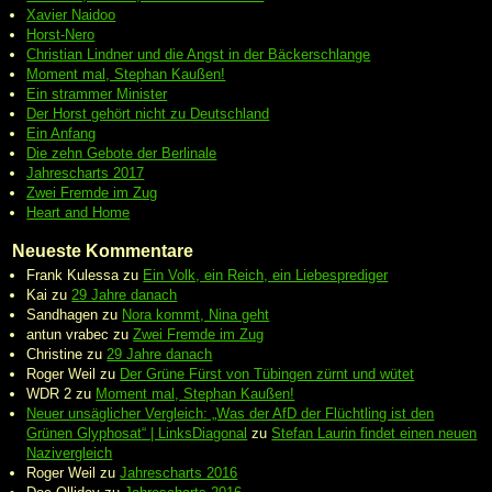
Xavier Naidoo
Horst-Nero
Christian Lindner und die Angst in der Bäckerschlange
Moment mal, Stephan Kaußen!
Ein strammer Minister
Der Horst gehört nicht zu Deutschland
Ein Anfang
Die zehn Gebote der Berlinale
Jahrescharts 2017
Zwei Fremde im Zug
Heart and Home
Neueste Kommentare
Frank Kulessa
zu
Ein Volk, ein Reich, ein Liebesprediger
Kai
zu
29 Jahre danach
Sandhagen
zu
Nora kommt, Nina geht
antun vrabec
zu
Zwei Fremde im Zug
Christine
zu
29 Jahre danach
Roger Weil
zu
Der Grüne Fürst von Tübingen zürnt und wütet
WDR 2
zu
Moment mal, Stephan Kaußen!
Neuer unsäglicher Vergleich: „Was der AfD der Flüchtling ist den
Grünen Glyphosat“ | LinksDiagonal
zu
Stefan Laurin findet einen neuen
Nazivergleich
Roger Weil
zu
Jahrescharts 2016