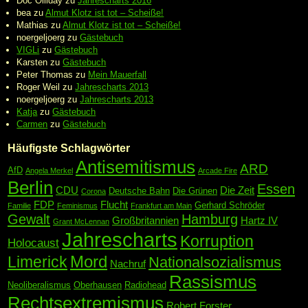
Doc Olliday
zu
Jahrescharts 2016
bea
zu
Almut Klotz ist tot – Scheiße!
Mathias
zu
Almut Klotz ist tot – Scheiße!
noergeljoerg
zu
Gästebuch
VIGLi
zu
Gästebuch
Karsten
zu
Gästebuch
Peter Thomas
zu
Mein Mauerfall
Roger Weil
zu
Jahrescharts 2013
noergeljoerg
zu
Jahrescharts 2013
Katja
zu
Gästebuch
Carmen
zu
Gästebuch
Häufigste Schlagwörter
Antisemitismus
ARD
AfD
Angela Merkel
Arcade Fire
Berlin
Essen
CDU
Die Zeit
Deutsche Bahn
Die Grünen
Corona
FDP
Flucht
Gerhard Schröder
Familie
Feminismus
Frankfurt am Main
Gewalt
Hamburg
Großbritannien
Hartz IV
Grant McLennan
Jahrescharts
Korruption
Holocaust
Mord
Limerick
Nationalsozialismus
Nachruf
Rassismus
Neoliberalismus
Oberhausen
Radiohead
Rechtsextremismus
Robert Forster