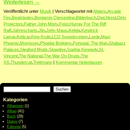
Weiterlesen
→
Veröffentlicht unter
Musik
|
Verschlagwortet mit
Algiers
,
Arcade
Fire
,
Beatsteaks
,
Benjamin Clementine
,
Bilderbuch
,
Deichkind
,
Dirty
Projectors
,
Father John Misty
,
Feist
,
Hurray For The Riff
Raff
,
Jahrescharts
,
Jlin
,
John Maus
,
Kelela
,
Kendrick
Lamar
,
Kettcar
,
King Krule
,
LCD Soundsystem
,
Lorde
,
Mavi
Phoenix
,
Morrissey
,
Phoebe Bridgers
,
Portugal. The Man
,
Shabazz
Palaces
,
Sleaford Mods
,
Slowdive
,
Sophia Kennedy
,
St.
Vincent
,
The National
,
The War On Drugs
,
The
XX
,
Thundercat
,
Trettmann
|
Kommentar hinterlassen
Suchen
Kategorien
Allgemein
(1)
Alltag
(41)
Buch
(28)
Dialog
(7)
Editorial
(5)