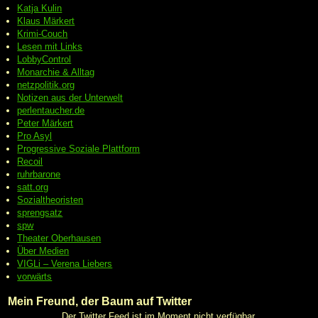
Katja Kulin
Klaus Märkert
Krimi-Couch
Lesen mit Links
LobbyControl
Monarchie & Alltag
netzpolitik.org
Notizen aus der Unterwelt
perlentaucher.de
Peter
Märkert
Pro Asyl
Progressive
Soziale Plattform
Recoil
ruhrbarone
satt.org
Sozialtheoristen
sprengsatz
spw
Theater Oberhausen
Über Medien
VIGLi – Verena Liebers
vorwärts
Mein Freund, der Baum auf Twitter
Der Twitter Feed ist im Moment nicht verfügbar.