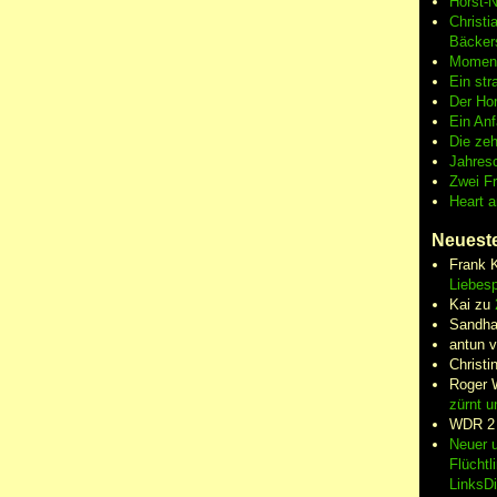
Horst-
Christi
Bäcker
Moment
Ein str
Der Hor
Ein An
Die zeh
Jahres
Zwei F
Heart 
Neuest
Frank 
Liebesp
Kai
zu
Sandha
antun 
Christi
Roger 
zürnt u
WDR 2
Neuer u
Flüchtl
LinksD