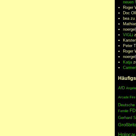
neuen N
Roger 
Doc Oll
bea
zu
Mathia
noergel
VIGLi
Karste
Peter 
Roger 
noergel
Katja
z
Carme
Häufigs
AfD
Angela
Arcade Fire
Deutsche
FD
Familie
Gerhard S
Großbrit
Holocau