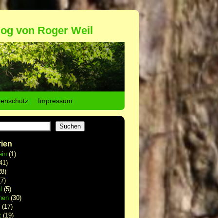
log von Roger Weil
tenschutz
Impressum
Suchen
ien
ein
(1)
41)
8)
7)
l
(5)
hen
(30)
(17)
t
(19)