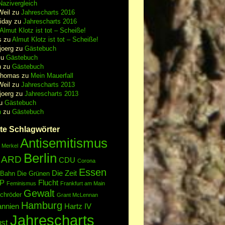
azivergleich
Weil
zu
Jahrescharts 2016
iday
zu
Jahrescharts 2016
Almut Klotz ist tot – Scheiße!
s
zu
Almut Klotz ist tot – Scheiße!
joerg
zu
Gästebuch
zu
Gästebuch
n
zu
Gästebuch
Thomas
zu
Mein Mauerfall
Weil
zu
Jahrescharts 2013
joerg
zu
Jahrescharts 2013
u
Gästebuch
n
zu
Gästebuch
te Schlagwörter
Antisemitismus
 Merkel
Berlin
ARD
CDU
Corona
Essen
Die Zeit
 Bahn
Die Grünen
P
Flucht
Feminismus
Frankfurt am Main
Gewalt
chröder
Grant McLennan
Hamburg
annien
Hartz IV
Jahrescharts
st