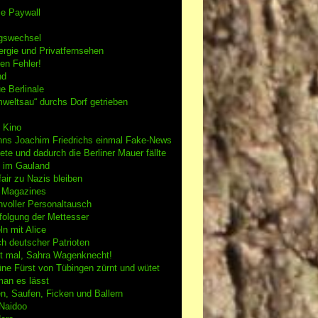
se Paywall
gswechsel
rgie und Privatfernsehen
en Fehler!
nd
e Berlinale
weltsau“ durchs Dorf getrieben
 Kino
nns Joachim Friedrichs einmal Fake-News
tete und dadurch die Berliner Mauer fällte
h im Gauland
air zu Nazis bleiben
g Magazines
nvoller Personaltausch
folgung der Mettesser
n mit Alice
h deutscher Patrioten
 mal, Sahra Wagenknecht!
ne Fürst von Tübingen zürnt und wütet
an es lässt
n, Saufen, Ficken und Ballern
 Naidoo