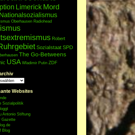
Mord
ption
Limerick
Nationalsozialismus
lismus
Oberhausen
Radiohead
ismus
tsextremismus
Robert
Ruhrgebiet
Sozialstaat
SPD
The Go-Betweens
berhausen
USA
nic
ZDF
Wladimir Putin
archiv
sante Websites
unde
e Sozialpolitik
loggt
 Antonio Stiftung
r Gazette
log.de
 Blog