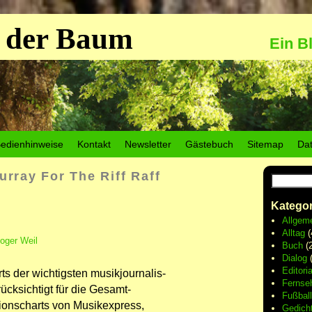
 der Baum
Ein B
edienhinweise
Kontakt
Newsletter
Gästebuch
Sitemap
Da
urray For The Riff Raff
Kategor
Allgem
Alltag
(
oger Weil
Buch
(2
Dialog
(
Editoria
 der wichtigsten musik­jour­nalis­
Fernse
ücksichtigt für die Gesamt-
Fußball
ionscharts von Musikexpress,
Gedich