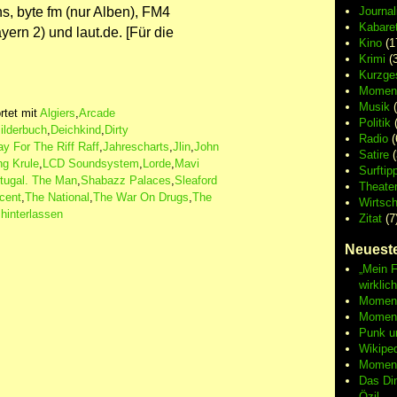
ns, byte fm (nur Alben), FM4
Journa
Kabaret
ern 2) und laut.de. [Für die
Kino
(1
Krimi
(3
Kurzge
Moment
Musik
(
tet mit
Algiers
,
Arcade
Politik
(
ilderbuch
,
Deichkind
,
Dirty
Radio
(
ay For The Riff Raff
,
Jahrescharts
,
Jlin
,
John
Satire
(
ng Krule
,
LCD Soundsystem
,
Lorde
,
Mavi
Surftip
tugal. The Man
,
Shabazz Palaces
,
Sleaford
Theate
ncent
,
The National
,
The War On Drugs
,
The
Wirtsch
hinterlassen
Zitat
(7
Neueste
„Mein F
wirklic
Moment 
Moment
Punk u
Wikipe
Moment
Das Di
Özil