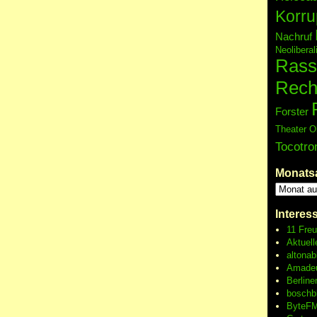
Korru
Nachruf
Neolibera
Rass
Rech
Forster
Theater O
Tocotro
Monats
Interes
11 Fre
Aktuell
altonab
Amadeu
Berline
boschb
ByteFM