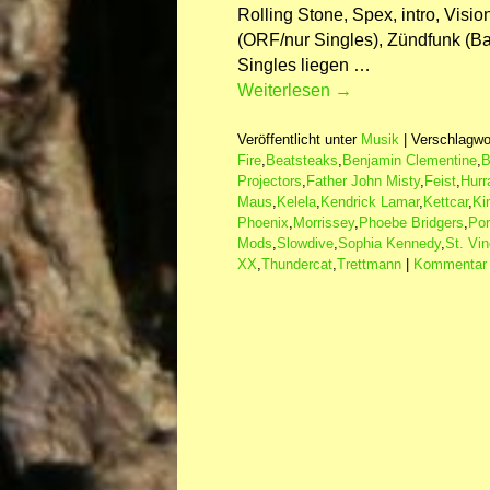
Rolling Stone, Spex, intro, Visio
(ORF/nur Singles), Zündfunk (Bay
Singles liegen …
Weiterlesen
→
Veröffentlicht unter
Musik
|
Verschlagwor
Fire
,
Beatsteaks
,
Benjamin Clementine
,
B
Projectors
,
Father John Misty
,
Feist
,
Hurr
Maus
,
Kelela
,
Kendrick Lamar
,
Kettcar
,
Ki
Phoenix
,
Morrissey
,
Phoebe Bridgers
,
Por
Mods
,
Slowdive
,
Sophia Kennedy
,
St. Vi
XX
,
Thundercat
,
Trettmann
|
Kommentar 