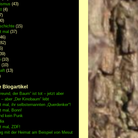
lismus
(43)
t
(4)
7)
0)
schichte
(15)
 mal
(37)
46)
82)
6)
39)
p
(10)
r
(10)
aft
(13)
)
 Blogartikel
reund, der Baum“ ist tot – jetzt aber
h – aber „Der Kinobaum“ lebt
mal, ihr selbsternannten „Querdenker“!
 mal, Bonn!
nd kein Punk
dia
 mal, ZDF!
ng mit der Heimat am Beispiel von Mesut