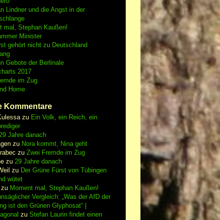
Nero
an Lindner und die Angst in der
schlange
 mal, Stephan Kaußen!
ammer Minister
st gehört nicht zu Deutschland
fang
n Gebote der Berlinale
charts 2017
remde im Zug
and Home
e Kommentare
Kulessa
zu
Ein Volk, ein Reich, ein
rediger
29 Jahre danach
gen
zu
Nora kommt, Nina geht
vrabec
zu
Zwei Fremde im Zug
ne
zu
29 Jahre danach
Weil
zu
Der Grüne Fürst von Tübingen
nd wütet
zu
Moment mal, Stephan Kaußen!
nsäglicher Vergleich: „Was der AfD der
ing ist den Grünen Glyphosat“ |
iagonal
zu
Stefan Laurin findet einen