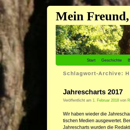
Mein Freund,
Zum Inhalt wechseln
Zum sekundären Inhalt wechseln
Start
Geschichte
B
Schlagwort-Archive:
H
Jahrescharts 2017
Veröffentlicht am
1. Februar 2018
von
R
Wir haben wieder die Jahrescharts
tischen Medien ausgewertet. Ber
Jahrescharts wurden die Redakt