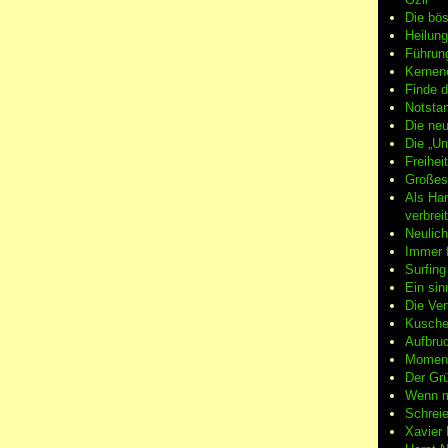
Die bö
Heilung
Führun
Kernene
Finde d
Notsta
Die neu
Die „Um
Freiheit
Großes
Als Ha
verbrei
Neulic
Immer f
Surfin
Ein sin
Die Ver
Kuschel
Aufbruc
Moment
Der Grü
Wenn m
Schreie
Xavier