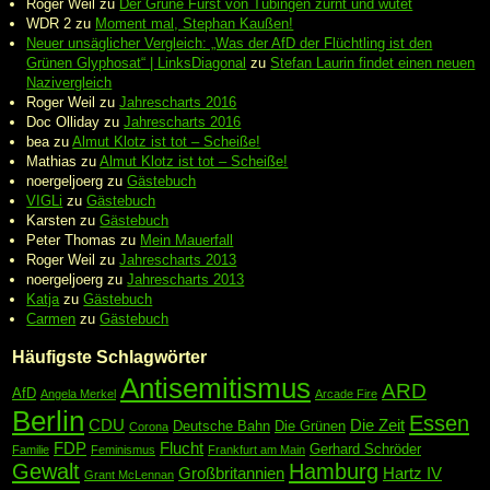
Roger Weil
zu
Der Grüne Fürst von Tübingen zürnt und wütet
WDR 2
zu
Moment mal, Stephan Kaußen!
Neuer unsäglicher Vergleich: „Was der AfD der Flüchtling ist den
Grünen Glyphosat“ | LinksDiagonal
zu
Stefan Laurin findet einen neuen
Nazivergleich
Roger Weil
zu
Jahrescharts 2016
Doc Olliday
zu
Jahrescharts 2016
bea
zu
Almut Klotz ist tot – Scheiße!
Mathias
zu
Almut Klotz ist tot – Scheiße!
noergeljoerg
zu
Gästebuch
VIGLi
zu
Gästebuch
Karsten
zu
Gästebuch
Peter Thomas
zu
Mein Mauerfall
Roger Weil
zu
Jahrescharts 2013
noergeljoerg
zu
Jahrescharts 2013
Katja
zu
Gästebuch
Carmen
zu
Gästebuch
Häufigste Schlagwörter
Antisemitismus
ARD
AfD
Angela Merkel
Arcade Fire
Berlin
Essen
CDU
Die Zeit
Deutsche Bahn
Die Grünen
Corona
FDP
Flucht
Gerhard Schröder
Familie
Feminismus
Frankfurt am Main
Gewalt
Hamburg
Großbritannien
Hartz IV
Grant McLennan