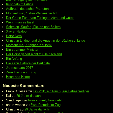
Kuscheln mit Alice
Aufbruch deutscher Patrioten
Moment mal, Sahra Wagenknecht!
Der Grüne Fürst von Tübingen zürnt und wütet
Wenn man es lässt
Schreien, Saufen, Ficken und Ballern
Xavier Naidoo
Horst-Nero
Christian Lindner und die Angst in der Bäckerschlange
Moment mal, Stephan Kaußen!
Ein strammer Minister
Der Horst gehört nicht zu Deutschland
Ein Anfang
Die zehn Gebote der Berlinale
Jahrescharts 2017
Zwei Fremde im Zug
Heart and Home
Neueste Kommentare
Frank Kulessa
zu
Ein Volk, ein Reich, ein Liebesprediger
Kai
zu
29 Jahre danach
Sandhagen
zu
Nora kommt, Nina geht
antun vrabec
zu
Zwei Fremde im Zug
Christine
zu
29 Jahre danach