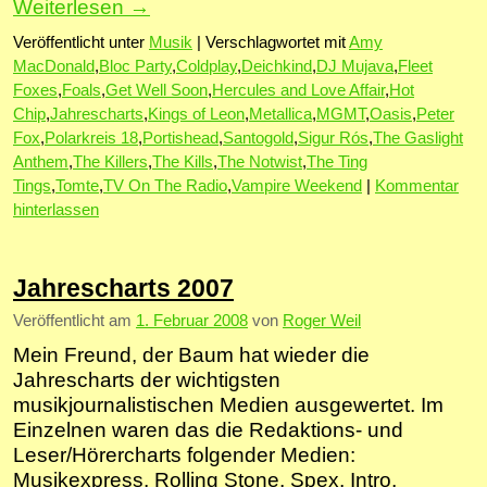
Weiterlesen
→
Veröffentlicht unter
Musik
|
Verschlagwortet mit
Amy
MacDonald
,
Bloc Party
,
Coldplay
,
Deichkind
,
DJ Mujava
,
Fleet
Foxes
,
Foals
,
Get Well Soon
,
Hercules and Love Affair
,
Hot
Chip
,
Jahrescharts
,
Kings of Leon
,
Metallica
,
MGMT
,
Oasis
,
Peter
Fox
,
Polarkreis 18
,
Portishead
,
Santogold
,
Sigur Rós
,
The Gaslight
Anthem
,
The Killers
,
The Kills
,
The Notwist
,
The Ting
Tings
,
Tomte
,
TV On The Radio
,
Vampire Weekend
|
Kommentar
hinterlassen
Jahrescharts 2007
Veröffentlicht am
1. Februar 2008
von
Roger Weil
Mein Freund, der Baum hat wieder die
Jahrescharts der wichtigsten
musikjournalistischen Medien ausgewertet. Im
Einzelnen waren das die Redaktions- und
Leser/Hörercharts folgender Medien:
Musikexpress, Rolling Stone, Spex, Intro,