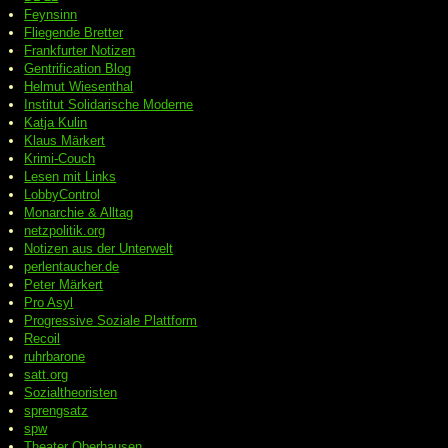
Feynsinn
Fliegende Bretter
Frankfurter Notizen
Gentrification Blog
Helmut Wiesenthal
Institut Solidarische Moderne
Katja Kulin
Klaus Märkert
Krimi-Couch
Lesen mit Links
LobbyControl
Monarchie & Alltag
netzpolitik.org
Notizen aus der Unterwelt
perlentaucher.de
Peter
Märkert
Pro Asyl
Progressive
Soziale Plattform
Recoil
ruhrbarone
satt.org
Sozialtheoristen
sprengsatz
spw
Theater Oberhausen