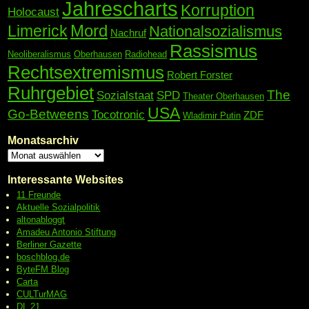
Jahrescharts
Korruption
Holocaust
Mord
Limerick
Nationalsozialismus
Nachruf
Rassismus
Neoliberalismus
Oberhausen
Radiohead
Rechtsextremismus
Robert Forster
Ruhrgebiet
The
Sozialstaat
SPD
Theater Oberhausen
USA
Go-Betweens
Tocotronic
ZDF
Wladimir Putin
Monatsarchiv
Interessante Websites
11 Freunde
Aktuelle Sozialpolitik
altonabloggt
Amadeu Antonio Stiftung
Berliner Gazette
boschblog.de
ByteFM Blog
Carta
CULTurMAG
DL 21