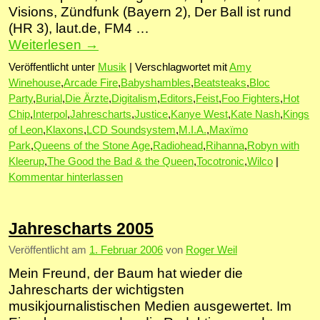
Visions, Zündfunk (Bayern 2), Der Ball ist rund
(HR 3), laut.de, FM4 …
Weiterlesen
→
Veröffentlicht unter
Musik
|
Verschlagwortet mit
Amy
Winehouse
,
Arcade Fire
,
Babyshambles
,
Beatsteaks
,
Bloc
Party
,
Burial
,
Die Ärzte
,
Digitalism
,
Editors
,
Feist
,
Foo Fighters
,
Hot
Chip
,
Interpol
,
Jahrescharts
,
Justice
,
Kanye West
,
Kate Nash
,
Kings
of Leon
,
Klaxons
,
LCD Soundsystem
,
M.I.A.
,
Maxïmo
Park
,
Queens of the Stone Age
,
Radiohead
,
Rihanna
,
Robyn with
Kleerup
,
The Good the Bad & the Queen
,
Tocotronic
,
Wilco
|
Kommentar hinterlassen
Jahrescharts 2005
Veröffentlicht am
1. Februar 2006
von
Roger Weil
Mein Freund, der Baum hat wieder die
Jahrescharts der wichtigsten
musikjournalistischen Medien ausgewertet. Im