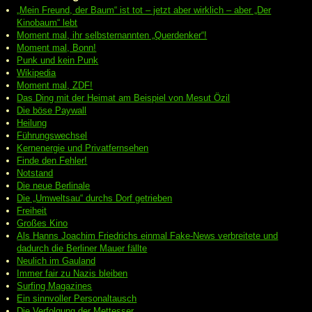
„Mein Freund, der Baum“ ist tot – jetzt aber wirklich – aber „Der
Kinobaum“ lebt
Moment mal, ihr selbsternannten „Querdenker“!
Moment mal, Bonn!
Punk und kein Punk
Wikipedia
Moment mal, ZDF!
Das Ding mit der Heimat am Beispiel von Mesut Özil
Die böse Paywall
Heilung
Führungswechsel
Kernenergie und Privatfernsehen
Finde den Fehler!
Notstand
Die neue Berlinale
Die „Umweltsau“ durchs Dorf getrieben
Freiheit
Großes Kino
Als Hanns Joachim Friedrichs einmal Fake-News verbreitete und
dadurch die Berliner Mauer fällte
Neulich im Gauland
Immer fair zu Nazis bleiben
Surfing Magazines
Ein sinnvoller Personaltausch
Die Verfolgung der Mettesser