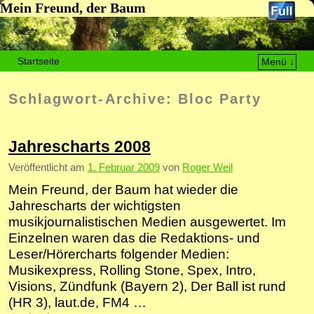
Mein Freund, der Baum
Startseite
Menü ↓
Zum Inhalt wechseln
Zum sekundären Inhalt wechseln
Schlagwort-Archive:
Bloc Party
Jahrescharts 2008
Veröffentlicht am
1. Februar 2009
von
Roger Weil
Mein Freund, der Baum hat wieder die
Jahrescharts der wichtigsten
musikjournalistischen Medien ausgewertet. Im
Einzelnen waren das die Redaktions- und
Leser/Hörercharts folgender Medien:
Musikexpress, Rolling Stone, Spex, Intro,
Visions, Zündfunk (Bayern 2), Der Ball ist rund
(HR 3), laut.de, FM4 …