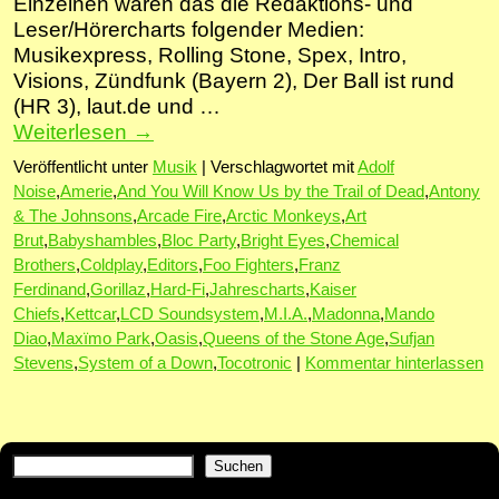
Einzelnen waren das die Redaktions- und
Leser/Hörercharts folgender Medien:
Musikexpress, Rolling Stone, Spex, Intro,
Visions, Zündfunk (Bayern 2), Der Ball ist rund
(HR 3), laut.de und …
Weiterlesen
→
Veröffentlicht unter
Musik
|
Verschlagwortet mit
Adolf
Noise
,
Amerie
,
And You Will Know Us by the Trail of Dead
,
Antony
& The Johnsons
,
Arcade Fire
,
Arctic Monkeys
,
Art
Brut
,
Babyshambles
,
Bloc Party
,
Bright Eyes
,
Chemical
Brothers
,
Coldplay
,
Editors
,
Foo Fighters
,
Franz
Ferdinand
,
Gorillaz
,
Hard-Fi
,
Jahrescharts
,
Kaiser
Chiefs
,
Kettcar
,
LCD Soundsystem
,
M.I.A.
,
Madonna
,
Mando
Diao
,
Maxïmo Park
,
Oasis
,
Queens of the Stone Age
,
Sufjan
Stevens
,
System of a Down
,
Tocotronic
|
Kommentar hinterlassen
Suchen