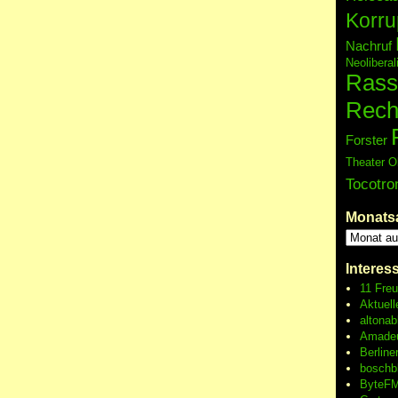
Korru
Nachruf
Neolibera
Rass
Rech
Forster
Theater O
Tocotro
Monats
Interes
11 Fre
Aktuell
altonab
Amadeu
Berline
boschb
ByteFM