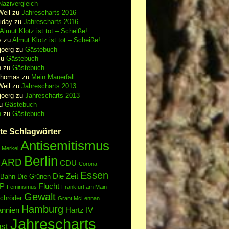
azivergleich
Weil
zu
Jahrescharts 2016
iday
zu
Jahrescharts 2016
Almut Klotz ist tot – Scheiße!
s
zu
Almut Klotz ist tot – Scheiße!
joerg
zu
Gästebuch
zu
Gästebuch
n
zu
Gästebuch
Thomas
zu
Mein Mauerfall
Weil
zu
Jahrescharts 2013
joerg
zu
Jahrescharts 2013
u
Gästebuch
n
zu
Gästebuch
te Schlagwörter
Antisemitismus
 Merkel
Berlin
ARD
CDU
Corona
Essen
Die Zeit
 Bahn
Die Grünen
P
Flucht
Feminismus
Frankfurt am Main
Gewalt
chröder
Grant McLennan
Hamburg
annien
Hartz IV
Jahrescharts
st