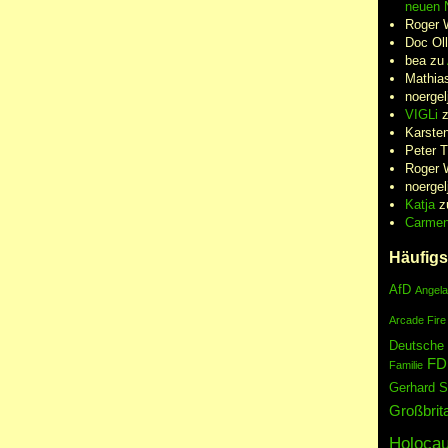
neuen N
Roger 
Doc Oll
bea
zu
Mathia
noergel
VIGLi
Karste
Peter 
Roger 
noergel
Katja
z
Carme
Häufigs
AfD
Angela
Arcade Fire
Deutsche
FD
Familie
Gerhard S
Großbrit
Holocau