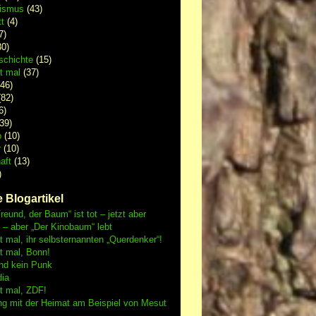
lismus
(43)
t
(4)
7)
0)
schichte
(15)
 mal
(37)
46)
82)
6)
39)
p
(10)
r
(10)
aft
(13)
)
 Blogartikel
reund, der Baum“ ist tot – jetzt aber
h – aber „Der Kinobaum“ lebt
mal, ihr selbsternannten „Querdenker“!
 mal, Bonn!
nd kein Punk
dia
 mal, ZDF!
ng mit der Heimat am Beispiel von Mesut