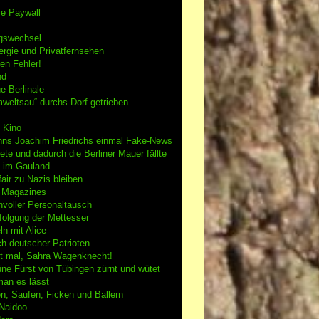
se Paywall
gswechsel
rgie und Privatfernsehen
en Fehler!
nd
e Berlinale
weltsau“ durchs Dorf getrieben
 Kino
nns Joachim Friedrichs einmal Fake-News
tete und dadurch die Berliner Mauer fällte
h im Gauland
air zu Nazis bleiben
g Magazines
nvoller Personaltausch
folgung der Mettesser
n mit Alice
h deutscher Patrioten
 mal, Sahra Wagenknecht!
ne Fürst von Tübingen zürnt und wütet
an es lässt
n, Saufen, Ficken und Ballern
 Naidoo