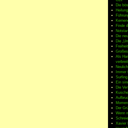
Die bö
Heilung
Führun
Kernene
Finde d
Notsta
Die neu
Die „Um
Freiheit
Großes
Als Ha
verbrei
Neulic
Immer f
Surfin
Ein sin
Die Ver
Kuschel
Aufbruc
Moment
Der Grü
Wenn m
Schreie
Xavier