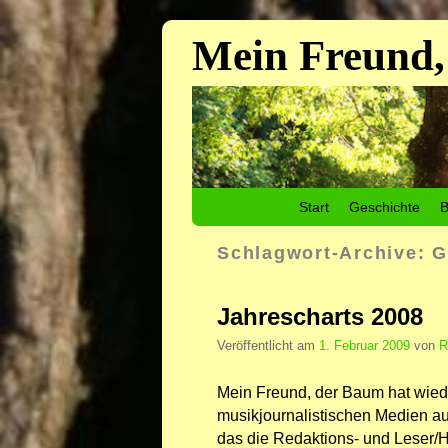
Mein Freund,
Zum Inhalt wechseln
Zum sekundären Inhalt wechseln
Start
Geschichte
B
Schlagwort-Archive:
G
Jahrescharts 2008
Veröffentlicht am
1. Februar 2009
von
R
Mein Freund, der Baum hat wiede
musikjournalistischen Medien a
das die Redaktions- und Leser/H