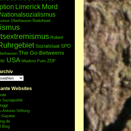
Mord
ption
Limerick
Nationalsozialismus
lismus
Oberhausen
Radiohead
ismus
tsextremismus
Robert
Ruhrgebiet
Sozialstaat
SPD
The Go-Betweens
berhausen
USA
nic
ZDF
Wladimir Putin
archiv
sante Websites
unde
e Sozialpolitik
loggt
 Antonio Stiftung
r Gazette
log.de
 Blog