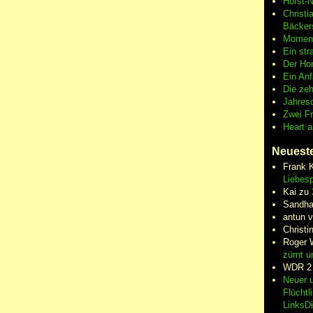
Horst-
Christi
Bäcker
Moment
Ein str
Der Hor
Ein An
Die zeh
Jahres
Zwei F
Heart 
Neuest
Frank 
Liebesp
Kai
zu
Sandha
antun 
Christi
Roger 
zürnt u
WDR 2
Neuer u
Flüchtl
LinksD