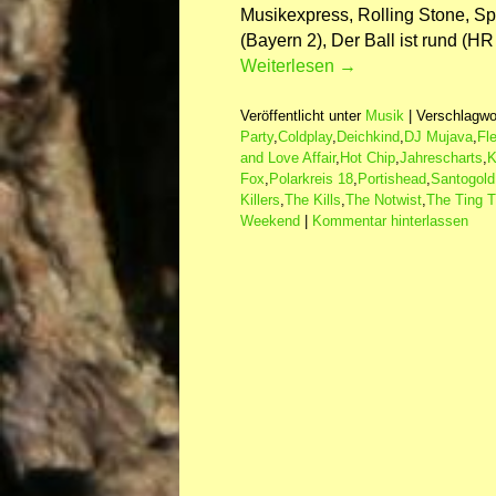
Musikexpress, Rolling Stone, Spe
(Bayern 2), Der Ball ist rund (HR
Weiterlesen
→
Veröffentlicht unter
Musik
|
Verschlagwor
Party
,
Coldplay
,
Deichkind
,
DJ Mujava
,
Fl
and Love Affair
,
Hot Chip
,
Jahrescharts
,
K
Fox
,
Polarkreis 18
,
Portishead
,
Santogold
Killers
,
The Kills
,
The Notwist
,
The Ting T
Weekend
|
Kommentar hinterlassen