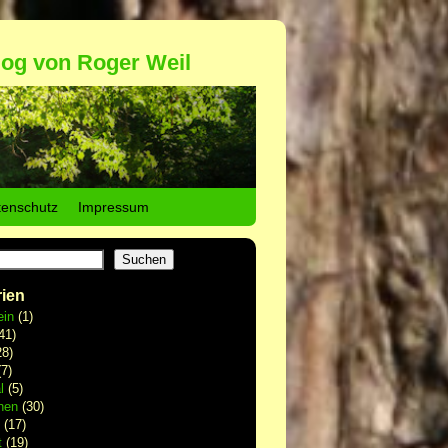
log von Roger Weil
tenschutz
Impressum
Suchen
ien
ein
(1)
41)
8)
7)
l
(5)
hen
(30)
(17)
t
(19)