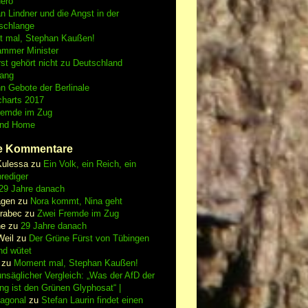
Nero
an Lindner und die Angst in der
schlange
 mal, Stephan Kaußen!
ammer Minister
st gehört nicht zu Deutschland
fang
n Gebote der Berlinale
charts 2017
remde im Zug
and Home
e Kommentare
Kulessa
zu
Ein Volk, ein Reich, ein
rediger
29 Jahre danach
gen
zu
Nora kommt, Nina geht
vrabec
zu
Zwei Fremde im Zug
ne
zu
29 Jahre danach
Weil
zu
Der Grüne Fürst von Tübingen
nd wütet
zu
Moment mal, Stephan Kaußen!
nsäglicher Vergleich: „Was der AfD der
ing ist den Grünen Glyphosat“ |
iagonal
zu
Stefan Laurin findet einen