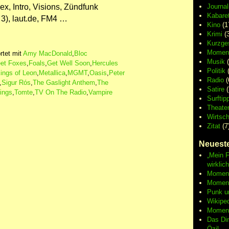
x, Intro, Visions, Zündfunk
Journa
Kabaret
 3), laut.de, FM4 …
Kino
(1
Krimi
(3
Kurzge
Moment
tet mit
Amy MacDonald
,
Bloc
Musik
(
eet Foxes
,
Foals
,
Get Well Soon
,
Hercules
Politik
(
ings of Leon
,
Metallica
,
MGMT
,
Oasis
,
Peter
Radio
(
,
Sigur Rós
,
The Gaslight Anthem
,
The
Satire
(
ings
,
Tomte
,
TV On The Radio
,
Vampire
Surftip
Theate
Wirtsch
Zitat
(7
Neueste
„Mein F
wirklic
Moment 
Moment
Punk u
Wikipe
Moment
Das Di
Özil