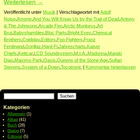
Weiterlesen
→
Veröffentlicht unter
Musik
|
Verschlagwortet mit
Adolf
Noise
,
Amerie
,
And You Will Know Us by the Trail of Dead
,
Antony
& The Johnsons
,
Arcade Fire
,
Arctic Monkeys
,
Art
Brut
,
Babyshambles
,
Bloc Party
,
Bright Eyes
,
Chemical
Brothers
,
Coldplay
,
Editors
,
Foo Fighters
,
Franz
Ferdinand
,
Gorillaz
,
Hard-Fi
,
Jahrescharts
,
Kaiser
Chiefs
,
Kettcar
,
LCD Soundsystem
,
M.I.A.
,
Madonna
,
Mando
Diao
,
Maxïmo Park
,
Oasis
,
Queens of the Stone Age
,
Sufjan
Stevens
,
System of a Down
,
Tocotronic
|
Kommentar hinterlassen
Suchen
Kategorien
Allgemein
(1)
Alltag
(41)
Buch
(28)
Dialog
(7)
Editorial
(5)