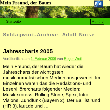
Mein Freund, der Baum
Startseite
Menü ↓
Zum Inhalt wechseln
Zum sekundären Inhalt wechseln
Schlagwort-Archive:
Adolf Noise
Jahrescharts 2005
Veröffentlicht am
1. Februar 2006
von
Roger Weil
Mein Freund, der Baum hat wieder die
Jahrescharts der wichtigsten
musikjournalistischen Medien ausgewertet. Im
Einzelnen waren das die Redaktions- und
Leser/Hörercharts folgender Medien:
Musikexpress, Rolling Stone, Spex, Intro,
Visions, Zündfunk (Bayern 2), Der Ball ist rund
(HR 3), laut.de und …