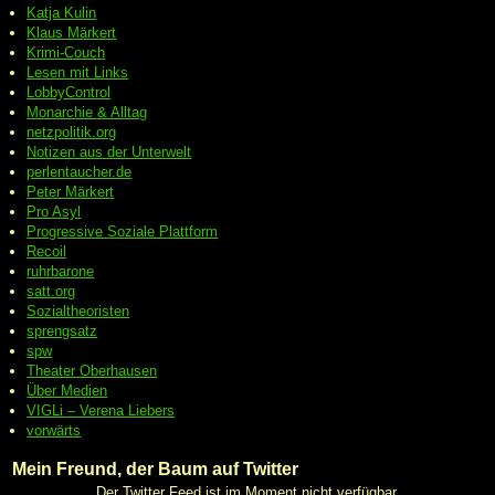
Katja Kulin
Klaus Märkert
Krimi-Couch
Lesen mit Links
LobbyControl
Monarchie & Alltag
netzpolitik.org
Notizen aus der Unterwelt
perlentaucher.de
Peter
Märkert
Pro Asyl
Progressive
Soziale Plattform
Recoil
ruhrbarone
satt.org
Sozialtheoristen
sprengsatz
spw
Theater Oberhausen
Über Medien
VIGLi – Verena Liebers
vorwärts
Mein Freund, der Baum auf Twitter
Der Twitter Feed ist im Moment nicht verfügbar.