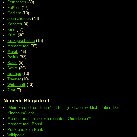
Fernsehen
(30)
Fußball
(17)
Gedicht
(19)
Journalismus
(43)
Kabarett
(4)
Kino
(17)
Krimi
(30)
Kurzgeschichte
(15)
Moment mal
(37)
Musik
(46)
Politik
(82)
Radio
(6)
Satire
(39)
Surftipp
(10)
Theater
(10)
Wirtschaft
(13)
Zitat
(7)
Neueste Blogartikel
„Mein Freund, der Baum“ ist tot – jetzt aber wirklich – aber „Der
Kinobaum“ lebt
Moment mal, ihr selbsternannten „Querdenker“!
Moment mal, Bonn!
Punk und kein Punk
Wikipedia