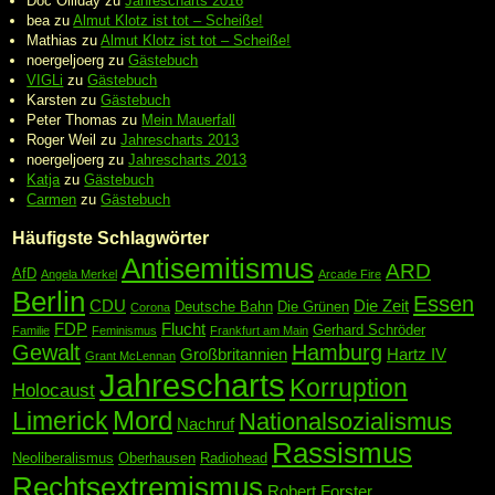
Doc Olliday
zu
Jahrescharts 2016
bea
zu
Almut Klotz ist tot – Scheiße!
Mathias
zu
Almut Klotz ist tot – Scheiße!
noergeljoerg
zu
Gästebuch
VIGLi
zu
Gästebuch
Karsten
zu
Gästebuch
Peter Thomas
zu
Mein Mauerfall
Roger Weil
zu
Jahrescharts 2013
noergeljoerg
zu
Jahrescharts 2013
Katja
zu
Gästebuch
Carmen
zu
Gästebuch
Häufigste Schlagwörter
Antisemitismus
ARD
AfD
Angela Merkel
Arcade Fire
Berlin
Essen
CDU
Die Zeit
Deutsche Bahn
Die Grünen
Corona
FDP
Flucht
Gerhard Schröder
Familie
Feminismus
Frankfurt am Main
Gewalt
Hamburg
Großbritannien
Hartz IV
Grant McLennan
Jahrescharts
Korruption
Holocaust
Mord
Limerick
Nationalsozialismus
Nachruf
Rassismus
Neoliberalismus
Oberhausen
Radiohead
Rechtsextremismus
Robert Forster