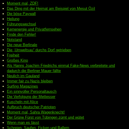
Moment mal, ZDF!
Das Ding mit der Heimat am Beispiel von Mesut Özil
Die böse Paywall
Heilung
Führungswechsel
Kernenergie und Privatfernsehen
Finde den Fehler!
Notstand
Die neue Berlinale
Die „Umweltsau“ durchs Dorf getrieben
Freiheit
Großes Kino
Als Hanns Joachim Friedrichs einmal Fake-News verbreitete und
dadurch die Berliner Mauer fällte
Neulich im Gauland
Immer fair zu Nazis bleiben
Surfing Magazines
Ein sinnvoller Personaltausch
Die Verfolgung der Mettesser
Kuscheln mit Alice
Aufbruch deutscher Patrioten
Moment mal, Sahra Wagenknecht!
Der Grüne Fürst von Tübingen zürnt und wütet
Wenn man es lässt
Schreien, Saufen, Ficken und Ballern