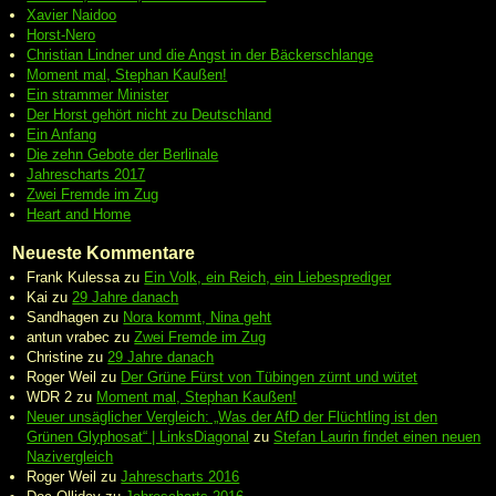
Xavier Naidoo
Horst-Nero
Christian Lindner und die Angst in der Bäckerschlange
Moment mal, Stephan Kaußen!
Ein strammer Minister
Der Horst gehört nicht zu Deutschland
Ein Anfang
Die zehn Gebote der Berlinale
Jahrescharts 2017
Zwei Fremde im Zug
Heart and Home
Neueste Kommentare
Frank Kulessa
zu
Ein Volk, ein Reich, ein Liebesprediger
Kai
zu
29 Jahre danach
Sandhagen
zu
Nora kommt, Nina geht
antun vrabec
zu
Zwei Fremde im Zug
Christine
zu
29 Jahre danach
Roger Weil
zu
Der Grüne Fürst von Tübingen zürnt und wütet
WDR 2
zu
Moment mal, Stephan Kaußen!
Neuer unsäglicher Vergleich: „Was der AfD der Flüchtling ist den
Grünen Glyphosat“ | LinksDiagonal
zu
Stefan Laurin findet einen neuen
Nazivergleich
Roger Weil
zu
Jahrescharts 2016