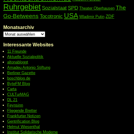
Ruhrgebiet
The
Sozialstaat
SPD
Theater Oberhausen
USA
Go-Betweens
Tocotronic
ZDF
Wladimir Putin
Monatsarchiv
Interessante Websites
11 Freunde
Aktuelle Sozialpolitik
altonabloggt
Amadeu Antonio Stiftung
Berliner Gazette
boschblog.de
ByteFM Blog
Carta
CULTurMAG
DL 21
Feynsinn
Fliegende Bretter
Frankfurter Notizen
Gentrification Blog
Helmut Wiesenthal
Institut Solidarische Moderne