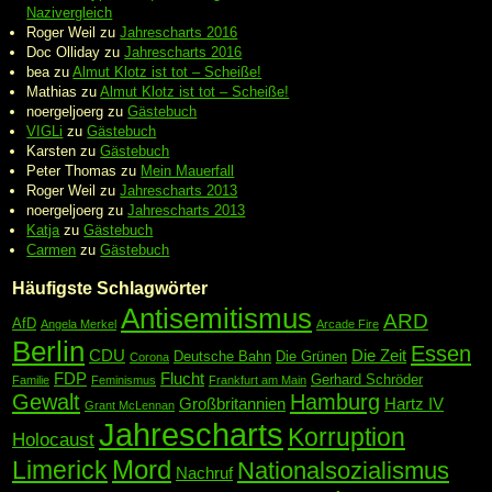
Nazivergleich
Roger Weil
zu
Jahrescharts 2016
Doc Olliday
zu
Jahrescharts 2016
bea
zu
Almut Klotz ist tot – Scheiße!
Mathias
zu
Almut Klotz ist tot – Scheiße!
noergeljoerg
zu
Gästebuch
VIGLi
zu
Gästebuch
Karsten
zu
Gästebuch
Peter Thomas
zu
Mein Mauerfall
Roger Weil
zu
Jahrescharts 2013
noergeljoerg
zu
Jahrescharts 2013
Katja
zu
Gästebuch
Carmen
zu
Gästebuch
Häufigste Schlagwörter
Antisemitismus
ARD
AfD
Angela Merkel
Arcade Fire
Berlin
Essen
CDU
Die Zeit
Deutsche Bahn
Die Grünen
Corona
FDP
Flucht
Gerhard Schröder
Familie
Feminismus
Frankfurt am Main
Gewalt
Hamburg
Großbritannien
Hartz IV
Grant McLennan
Jahrescharts
Korruption
Holocaust
Mord
Limerick
Nationalsozialismus
Nachruf