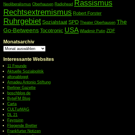
Rassismus
Neoliberalismus
Oberhausen
Radiohead
Rechtsextremismus
Robert Forster
Ruhrgebiet
The
Sozialstaat
SPD
Theater Oberhausen
USA
Go-Betweens
Tocotronic
ZDF
Wladimir Putin
Monatsarchiv
Interessante Websites
11 Freunde
Aktuelle Sozialpolitik
altonabloggt
Amadeu Antonio Stiftung
Berliner Gazette
boschblog.de
ByteFM Blog
Carta
CULTurMAG
DL 21
Feynsinn
Fliegende Bretter
Frankfurter Notizen