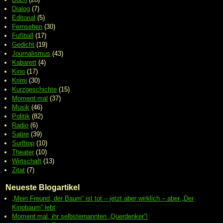
Dialog
(7)
Editorial
(5)
Fernsehen
(30)
Fußball
(17)
Gedicht
(19)
Journalismus
(43)
Kabarett
(4)
Kino
(17)
Krimi
(30)
Kurzgeschichte
(15)
Moment mal
(37)
Musik
(46)
Politik
(82)
Radio
(6)
Satire
(39)
Surftipp
(10)
Theater
(10)
Wirtschaft
(13)
Zitat
(7)
Neueste Blogartikel
„Mein Freund, der Baum“ ist tot – jetzt aber wirklich – aber „Der
Kinobaum“ lebt
Moment mal, ihr selbsternannten „Querdenker“!