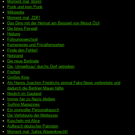
Moment mal, Bonn!
Punk und kein Punk
Wikipedia
Moment mal, ZDF!
Das Ding mit der Heimat am Beispiel von Mesut Özil
Die böse Paywall
Heilung
Führungswechsel
Kernenergie und Privatfernsehen
Finde den Fehler!
Notstand
Die neue Berlinale
Die „Umweltsau“ durchs Dorf getrieben
Freiheit
Großes Kino
Als Hanns Joachim Friedrichs einmal Fake-News verbreitete und
dadurch die Berliner Mauer fällte
Neulich im Gauland
Immer fair zu Nazis bleiben
Surfing Magazines
Ein sinnvoller Personaltausch
Die Verfolgung der Mettesser
Kuscheln mit Alice
Aufbruch deutscher Patrioten
Moment mal, Sahra Wagenknecht!