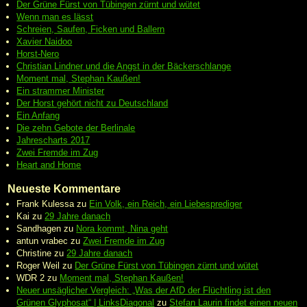
Der Grüne Fürst von Tübingen zürnt und wütet
Wenn man es lässt
Schreien, Saufen, Ficken und Ballern
Xavier Naidoo
Horst-Nero
Christian Lindner und die Angst in der Bäckerschlange
Moment mal, Stephan Kaußen!
Ein strammer Minister
Der Horst gehört nicht zu Deutschland
Ein Anfang
Die zehn Gebote der Berlinale
Jahrescharts 2017
Zwei Fremde im Zug
Heart and Home
Neueste Kommentare
Frank Kulessa
zu
Ein Volk, ein Reich, ein Liebesprediger
Kai
zu
29 Jahre danach
Sandhagen
zu
Nora kommt, Nina geht
antun vrabec
zu
Zwei Fremde im Zug
Christine
zu
29 Jahre danach
Roger Weil
zu
Der Grüne Fürst von Tübingen zürnt und wütet
WDR 2
zu
Moment mal, Stephan Kaußen!
Neuer unsäglicher Vergleich: „Was der AfD der Flüchtling ist den
Grünen Glyphosat“ | LinksDiagonal
zu
Stefan Laurin findet einen neuen