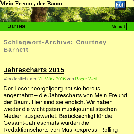
Mein Freund, der Baum
Startseite
Menü ↓
Zum Inhalt wechseln
Zum sekundären Inhalt wechseln
Schlagwort-Archive:
Courtney
Barnett
Jahrescharts 2015
Veröffentlicht am
31. März 2016
von
Roger Weil
Der Leser noergeljoerg hat sie bereits
angemahnt – die Jahrescharts von Mein Freund,
der Baum. Hier sind sie endlich. Wir haben
wieder die wichtigsten musikjournalistischen
Medien ausgewertet. Berücksichtigt für die
Gesamt-Jahrescharts wurden die
Redaktionscharts von Musikexpress, Rolling