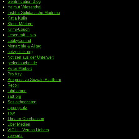
Gentrification Blog
Helmut Wiesenthal
Institut Solidarische Moderne
Katja Kulin
Klaus Märkert
Krimi-Couch
Lesen mit Links
LobbyControl
Monarchie & Alltag
netzpolitik.org
Notizen aus der Unterwelt
perlentaucher.de
Peter
Märkert
Pro Asyl
Progressive
Soziale Plattform
Recoil
ruhrbarone
satt.org
Sozialtheoristen
sprengsatz
spw
Theater Oberhausen
Über Medien
VIGLi – Verena Liebers
vorwärts