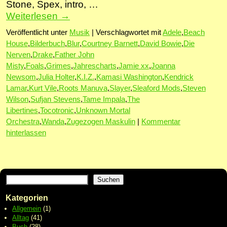
Stone, Spex, intro, …
Weiterlesen
→
Veröffentlicht unter
Musik
|
Verschlagwortet mit
Adele
,
Beach
House
,
Bilderbuch
,
Blur
,
Courtney Barnett
,
David Bowie
,
Die
Nerven
,
Drake
,
Father John
Misty
,
Foals
,
Grimes
,
Jahrescharts
,
Jamie xx
,
Joanna
Newsom
,
Julia Holter
,
K.I.Z.
,
Kamasi Washington
,
Kendrick
Lamar
,
Kurt Vile
,
Roots Manuva
,
Slayer
,
Sleaford Mods
,
Steven
Wilson
,
Sufjan Stevens
,
Tame Impala
,
The
Libertines
,
Tocotronic
,
Unknown Mortal
Orchestra
,
Wanda
,
Zugezogen Maskulin
|
Kommentar
hinterlassen
Suchen
Kategorien
Allgemein
(1)
Alltag
(41)
Buch
(28)