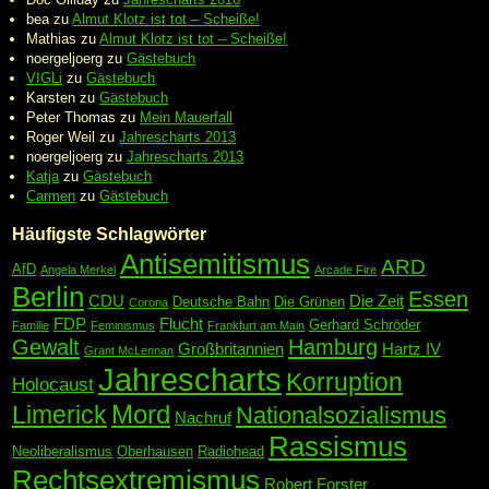
bea
zu
Almut Klotz ist tot – Scheiße!
Mathias
zu
Almut Klotz ist tot – Scheiße!
noergeljoerg
zu
Gästebuch
VIGLi
zu
Gästebuch
Karsten
zu
Gästebuch
Peter Thomas
zu
Mein Mauerfall
Roger Weil
zu
Jahrescharts 2013
noergeljoerg
zu
Jahrescharts 2013
Katja
zu
Gästebuch
Carmen
zu
Gästebuch
Häufigste Schlagwörter
Antisemitismus
ARD
AfD
Angela Merkel
Arcade Fire
Berlin
Essen
CDU
Die Zeit
Deutsche Bahn
Die Grünen
Corona
FDP
Flucht
Gerhard Schröder
Familie
Feminismus
Frankfurt am Main
Gewalt
Hamburg
Großbritannien
Hartz IV
Grant McLennan
Jahrescharts
Korruption
Holocaust
Mord
Limerick
Nationalsozialismus
Nachruf
Rassismus
Neoliberalismus
Oberhausen
Radiohead
Rechtsextremismus
Robert Forster