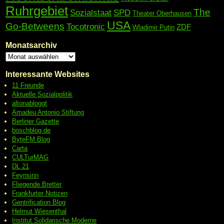
Ruhrgebiet
The
Sozialstaat
SPD
Theater Oberhausen
USA
Go-Betweens
Tocotronic
ZDF
Wladimir Putin
Monatsarchiv
Interessante Websites
11 Freunde
Aktuelle Sozialpolitik
altonabloggt
Amadeu Antonio Stiftung
Berliner Gazette
boschblog.de
ByteFM Blog
Carta
CULTurMAG
DL 21
Feynsinn
Fliegende Bretter
Frankfurter Notizen
Gentrification Blog
Helmut Wiesenthal
Institut Solidarische Moderne