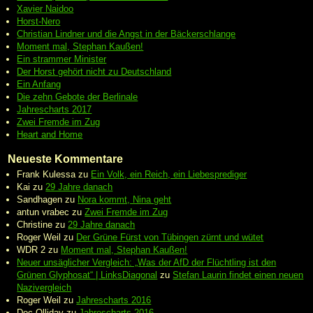
Xavier Naidoo
Horst-Nero
Christian Lindner und die Angst in der Bäckerschlange
Moment mal, Stephan Kaußen!
Ein strammer Minister
Der Horst gehört nicht zu Deutschland
Ein Anfang
Die zehn Gebote der Berlinale
Jahrescharts 2017
Zwei Fremde im Zug
Heart and Home
Neueste Kommentare
Frank Kulessa
zu
Ein Volk, ein Reich, ein Liebesprediger
Kai
zu
29 Jahre danach
Sandhagen
zu
Nora kommt, Nina geht
antun vrabec
zu
Zwei Fremde im Zug
Christine
zu
29 Jahre danach
Roger Weil
zu
Der Grüne Fürst von Tübingen zürnt und wütet
WDR 2
zu
Moment mal, Stephan Kaußen!
Neuer unsäglicher Vergleich: „Was der AfD der Flüchtling ist den
Grünen Glyphosat“ | LinksDiagonal
zu
Stefan Laurin findet einen neuen
Nazivergleich
Roger Weil
zu
Jahrescharts 2016
Doc Olliday
zu
Jahrescharts 2016