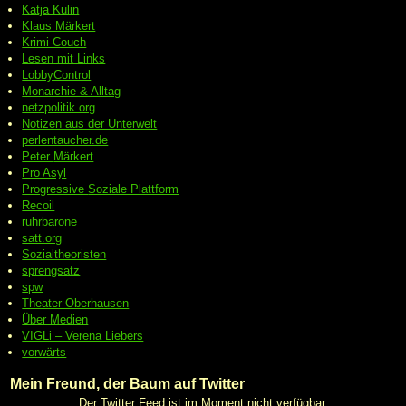
Katja Kulin
Klaus Märkert
Krimi-Couch
Lesen mit Links
LobbyControl
Monarchie & Alltag
netzpolitik.org
Notizen aus der Unterwelt
perlentaucher.de
Peter
Märkert
Pro Asyl
Progressive
Soziale Plattform
Recoil
ruhrbarone
satt.org
Sozialtheoristen
sprengsatz
spw
Theater Oberhausen
Über Medien
VIGLi – Verena Liebers
vorwärts
Mein Freund, der Baum auf Twitter
Der Twitter Feed ist im Moment nicht verfügbar.