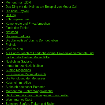
Moment mal, ZDF!
Das Ding mit der Heimat am Beispiel von Mesut Özil
Die böse Paywall
Heilung
Führungswechsel
Kernenergie und Privatfernsehen
Finde den Fehler!
Notstand
Die neue Berlinale
Die „Umweltsau“ durchs Dorf getrieben
Freiheit
Großes Kino
Als Hanns Joachim Friedrichs einmal Fake-News verbreitete und
dadurch die Berliner Mauer fällte
Neulich im Gauland
Immer fair zu Nazis bleiben
Surfing Magazines
Ein sinnvoller Personaltausch
Die Verfolgung der Mettesser
Kuscheln mit Alice
Aufbruch deutscher Patrioten
Moment mal, Sahra Wagenknecht!
Der Grüne Fürst von Tübingen zürnt und wütet
Wenn man es lässt
Schreien, Saufen, Ficken und Ballern