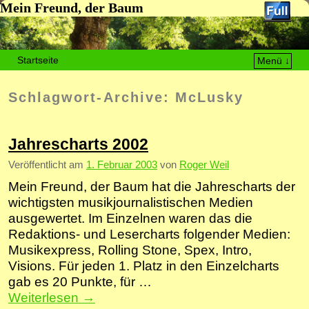
Mein Freund, der Baum
Startseite
Menü ↓
Zum Inhalt wechseln
Zum sekundären Inhalt wechseln
Schlagwort-Archive:
McLusky
Jahrescharts 2002
Veröffentlicht am
1. Februar 2003
von
Roger Weil
Mein Freund, der Baum hat die Jahrescharts der
wichtigsten musikjournalistischen Medien
ausgewertet. Im Einzelnen waren das die
Redaktions- und Lesercharts folgender Medien:
Musikexpress, Rolling Stone, Spex, Intro,
Visions. Für jeden 1. Platz in den Einzelcharts
gab es 20 Punkte, für …
Weiterlesen
→