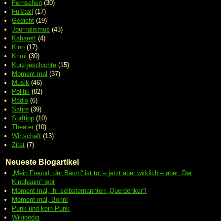
Fernsehen
(30)
Fußball
(17)
Gedicht
(19)
Journalismus
(43)
Kabarett
(4)
Kino
(17)
Krimi
(30)
Kurzgeschichte
(15)
Moment mal
(37)
Musik
(46)
Politik
(82)
Radio
(6)
Satire
(39)
Surftipp
(10)
Theater
(10)
Wirtschaft
(13)
Zitat
(7)
Neueste Blogartikel
„Mein Freund, der Baum“ ist tot – jetzt aber wirklich – aber „Der
Kinobaum“ lebt
Moment mal, ihr selbsternannten „Querdenker“!
Moment mal, Bonn!
Punk und kein Punk
Wikipedia