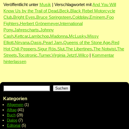
Veröffentlicht unter
Musik
|
Verschlagwortet mit
And You Will
Know Us by the Trail of Dead
,
Beck
,
Black Rebel Motorcycle
Club
,
Bright Eyes
,
Bruce Springsteen
,
Coldplay
,
Eminem
,
Foo
Fighters
,
Herbert Grönemeyer
,
International
Pony
,
Jahrescharts
,
Johnny
Cash
,
Kettcar
,
Lambchop
,
Madonna
,
McLusky
,
Missy
Elliott
,
Nirvana
,
Oasis
,
Pearl Jam
,
Queens of the Stone Age
,
Red
Hot Chili Peppers
,
Sigur Rós
,
Slut
,
The Libertines
,
The Notwist
,
The
Streets
,
Tocotronic
,
Turner
,
Virginia Jetzt!
,
Wilco
|
Kommentar
hinterlassen
Suchen
Kategorien
Allgemein
(1)
Alltag
(41)
Buch
(28)
Dialog
(7)
Editorial
(5)