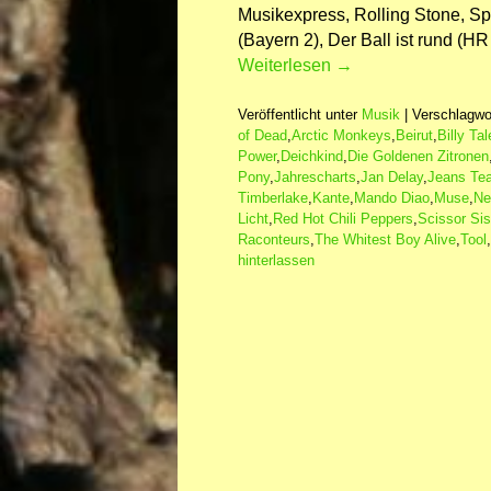
Musikexpress, Rolling Stone, Spe
(Bayern 2), Der Ball ist rund (HR
Weiterlesen
→
Veröffentlicht unter
Musik
|
Verschlagwor
of Dead
,
Arctic Monkeys
,
Beirut
,
Billy Tal
Power
,
Deichkind
,
Die Goldenen Zitronen
Pony
,
Jahrescharts
,
Jan Delay
,
Jeans Te
Timberlake
,
Kante
,
Mando Diao
,
Muse
,
Ne
Licht
,
Red Hot Chili Peppers
,
Scissor Sis
Raconteurs
,
The Whitest Boy Alive
,
Tool
,
hinterlassen