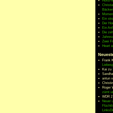
Horst-
Christi
Bäcker
Moment
Ein str
Der Hor
Ein An
Die zeh
Jahres
Zwei F
Heart 
Neuest
Frank 
Liebesp
Kai
zu
Sandha
antun 
Christi
Roger 
zürnt u
WDR 2
Neuer u
Flüchtl
LinksD