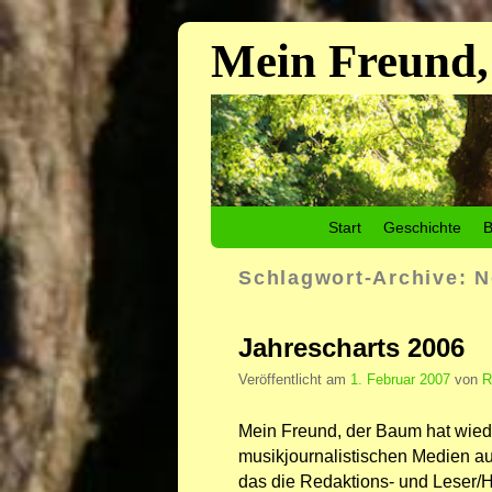
Mein Freund,
Zum Inhalt wechseln
Zum sekundären Inhalt wechseln
Start
Geschichte
B
Schlagwort-Archive:
N
Jahrescharts 2006
Veröffentlicht am
1. Februar 2007
von
R
Mein Freund, der Baum hat wiede
musikjournalistischen Medien a
das die Redaktions- und Leser/H