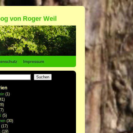
log von Roger Weil
tenschutz
Impressum
Suchen
ien
ein
(1)
41)
8)
7)
l
(5)
hen
(30)
(17)
t
(19)