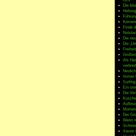
Die bö
Heilung
Führun
Kernene
Finde d
Notsta
Die neu
Die „Um
Freiheit
Großes
Als Ha
verbrei
Neulic
Immer f
Surfin
Ein sin
Die Ver
Kuschel
Aufbruc
Moment
Der Grü
Wenn m
Schreie
Xavier