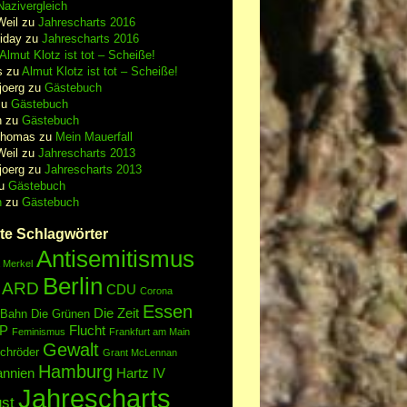
azivergleich
Weil
zu
Jahrescharts 2016
iday
zu
Jahrescharts 2016
Almut Klotz ist tot – Scheiße!
s
zu
Almut Klotz ist tot – Scheiße!
joerg
zu
Gästebuch
zu
Gästebuch
n
zu
Gästebuch
Thomas
zu
Mein Mauerfall
Weil
zu
Jahrescharts 2013
joerg
zu
Jahrescharts 2013
u
Gästebuch
n
zu
Gästebuch
te Schlagwörter
Antisemitismus
 Merkel
Berlin
ARD
CDU
Corona
Essen
Die Zeit
 Bahn
Die Grünen
P
Flucht
Feminismus
Frankfurt am Main
Gewalt
chröder
Grant McLennan
Hamburg
annien
Hartz IV
Jahrescharts
st