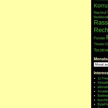
Korru
Nachruf
Neolibera
Rass
Rech
Forster
Theater O
Tocotro
Monats
Interes
11 Fre
Aktuell
altonab
Amadeu
Berline
boschb
ByteFM