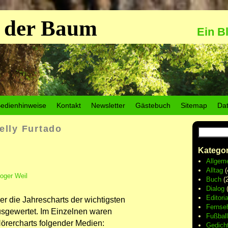
 der Baum
Ein B
edienhinweise
Kontakt
Newsletter
Gästebuch
Sitemap
Da
elly Furtado
Kategor
Allgem
Alltag
(
oger Weil
Buch
(2
Dialog
(
Editoria
r die Jahrescharts der wichtigsten
Fernse
usgewertet. Im Einzelnen waren
Fußball
örercharts folgender Medien:
Gedich