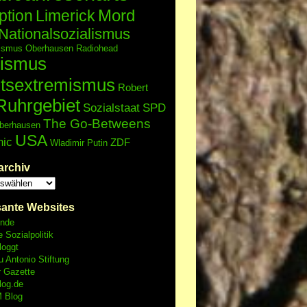
Mord
ption
Limerick
Nationalsozialismus
lismus
Oberhausen
Radiohead
ismus
tsextremismus
Robert
Ruhrgebiet
Sozialstaat
SPD
The Go-Betweens
berhausen
USA
nic
ZDF
Wladimir Putin
archiv
sante Websites
unde
e Sozialpolitik
loggt
 Antonio Stiftung
r Gazette
log.de
 Blog