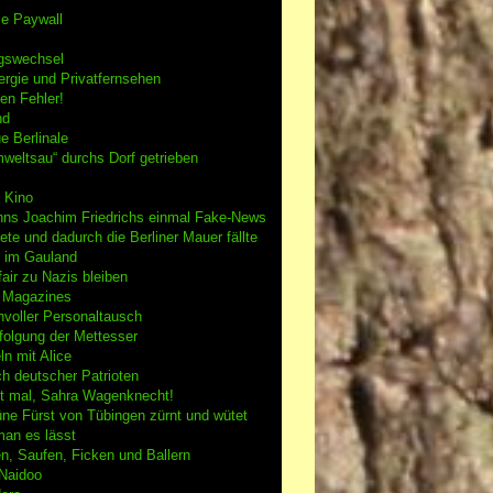
se Paywall
gswechsel
rgie und Privatfernsehen
en Fehler!
nd
e Berlinale
weltsau“ durchs Dorf getrieben
 Kino
nns Joachim Friedrichs einmal Fake-News
tete und dadurch die Berliner Mauer fällte
h im Gauland
air zu Nazis bleiben
g Magazines
nvoller Personaltausch
folgung der Mettesser
n mit Alice
h deutscher Patrioten
 mal, Sahra Wagenknecht!
ne Fürst von Tübingen zürnt und wütet
an es lässt
n, Saufen, Ficken und Ballern
 Naidoo