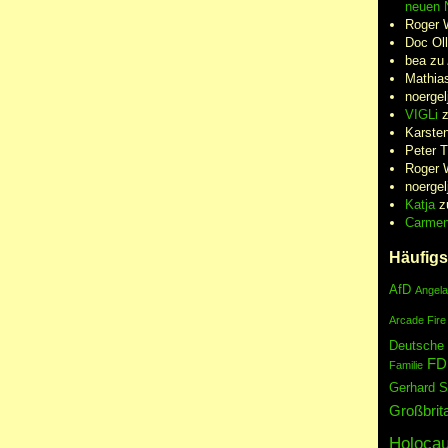
neuen N
Roger 
Doc Oll
bea
zu
Mathia
noergel
VIGLi
Karste
Peter 
Roger 
noergel
Katja
z
Carme
Häufigs
AfD
Angela
Arcade Fire
Deutsche
FD
Familie
Gerhard S
Großbrit
Holocau