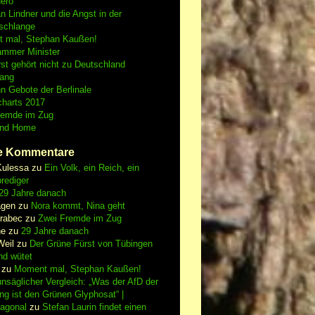
Nero
an Lindner und die Angst in der
schlange
 mal, Stephan Kaußen!
ammer Minister
st gehört nicht zu Deutschland
fang
n Gebote der Berlinale
charts 2017
remde im Zug
and Home
e Kommentare
Kulessa
zu
Ein Volk, ein Reich, ein
rediger
29 Jahre danach
gen
zu
Nora kommt, Nina geht
vrabec
zu
Zwei Fremde im Zug
ne
zu
29 Jahre danach
Weil
zu
Der Grüne Fürst von Tübingen
nd wütet
zu
Moment mal, Stephan Kaußen!
nsäglicher Vergleich: „Was der AfD der
ing ist den Grünen Glyphosat“ |
iagonal
zu
Stefan Laurin findet einen