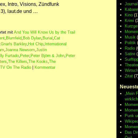
x, Intro, Visions, Zündfunk
Journa
Kabaret
 3), laut.de und …
Kino
(1
Krimi
(3
Kurzge
Moment
tet mit
And You Will Know Us by the Trail
Musik
(
ent
,
Blumfeld
,
Bob Dylan
,
Burial
,
Cat
Politik
(
,
Gnarls Barkley
,
Hot Chip
,
International
Radio
(
am
,
Joanna Newsom
,
Justin
Satire
(
lly Furtado
,
Peter
,
Peter Björn & John
,
Peter
Surftip
ters
,
The Killers
,
The Kooks
,
The
Theate
TV On The Radio
|
Kommentar
Wirtsch
Zitat
(7
Neueste
„Mein F
wirklic
Moment 
Moment
Punk u
Wikipe
Moment
Das Di
Özil