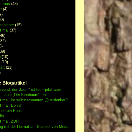
lismus
(43)
t
(4)
7)
0)
schichte
(15)
 mal
(37)
46)
82)
6)
39)
p
(10)
r
(10)
aft
(13)
)
 Blogartikel
reund, der Baum“ ist tot – jetzt aber
h – aber „Der Kinobaum“ lebt
mal, ihr selbsternannten „Querdenker“!
 mal, Bonn!
nd kein Punk
dia
 mal, ZDF!
ng mit der Heimat am Beispiel von Mesut