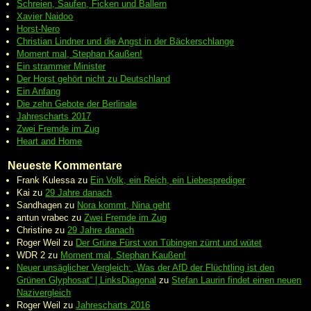
Schreien, Saufen, Ficken und Ballern
Xavier Naidoo
Horst-Nero
Christian Lindner und die Angst in der Bäckerschlange
Moment mal, Stephan Kaußen!
Ein strammer Minister
Der Horst gehört nicht zu Deutschland
Ein Anfang
Die zehn Gebote der Berlinale
Jahrescharts 2017
Zwei Fremde im Zug
Heart and Home
Neueste Kommentare
Frank Kulessa
zu
Ein Volk, ein Reich, ein Liebesprediger
Kai
zu
29 Jahre danach
Sandhagen
zu
Nora kommt, Nina geht
antun vrabec
zu
Zwei Fremde im Zug
Christine
zu
29 Jahre danach
Roger Weil
zu
Der Grüne Fürst von Tübingen zürnt und wütet
WDR 2
zu
Moment mal, Stephan Kaußen!
Neuer unsäglicher Vergleich: „Was der AfD der Flüchtling ist den
Grünen Glyphosat“ | LinksDiagonal
zu
Stefan Laurin findet einen neuen
Nazivergleich
Roger Weil
zu
Jahrescharts 2016