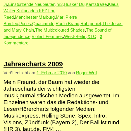
Jr
,
Einstürzende Neubauten
,
hr3
,
Hüsker Dü
,
Kantstraße
,
Klaus
Walter
,
Kulturladen KFZ
,
Lou
Reed
,
Manchester
,
Marburg
,
Marl
,
Pierre
Bordieu
,
Pixies
,
Quasimodo
,
Radio Brand
,
Ruhrgebiet
,
The Jesus
and Mary Chain
,
The Multicoloured Shades
,
The Sound of
Independence
,
Violent Femmes
,
West-Berlin
,
XTC
|
2
Kommentare
Jahrescharts 2009
Veröffentlicht am
1. Februar 2010
von
Roger Weil
Mein Freund, der Baum hat wieder die
Jahrescharts der wichtigsten
musikjournalistischen Medien ausgewertet. Im
Einzelnen waren das die Redaktions- und
Leser/Hörercharts folgender Medien:
Musikexpress, Rolling Stone, Spex, Intro,
Visions, Zündfunk (Bayern 2), Der Ball ist rund
(HR 3), laut.de, FM4 …