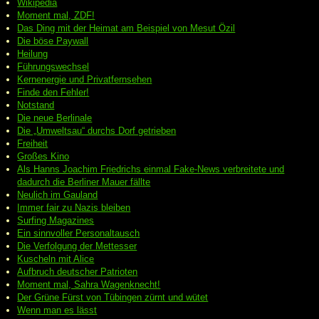
Wikipedia
Moment mal, ZDF!
Das Ding mit der Heimat am Beispiel von Mesut Özil
Die böse Paywall
Heilung
Führungswechsel
Kernenergie und Privatfernsehen
Finde den Fehler!
Notstand
Die neue Berlinale
Die „Umweltsau“ durchs Dorf getrieben
Freiheit
Großes Kino
Als Hanns Joachim Friedrichs einmal Fake-News verbreitete und
dadurch die Berliner Mauer fällte
Neulich im Gauland
Immer fair zu Nazis bleiben
Surfing Magazines
Ein sinnvoller Personaltausch
Die Verfolgung der Mettesser
Kuscheln mit Alice
Aufbruch deutscher Patrioten
Moment mal, Sahra Wagenknecht!
Der Grüne Fürst von Tübingen zürnt und wütet
Wenn man es lässt