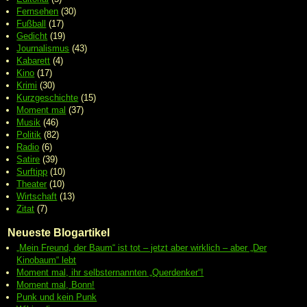
Fernsehen
(30)
Fußball
(17)
Gedicht
(19)
Journalismus
(43)
Kabarett
(4)
Kino
(17)
Krimi
(30)
Kurzgeschichte
(15)
Moment mal
(37)
Musik
(46)
Politik
(82)
Radio
(6)
Satire
(39)
Surftipp
(10)
Theater
(10)
Wirtschaft
(13)
Zitat
(7)
Neueste Blogartikel
„Mein Freund, der Baum“ ist tot – jetzt aber wirklich – aber „Der
Kinobaum“ lebt
Moment mal, ihr selbsternannten „Querdenker“!
Moment mal, Bonn!
Punk und kein Punk