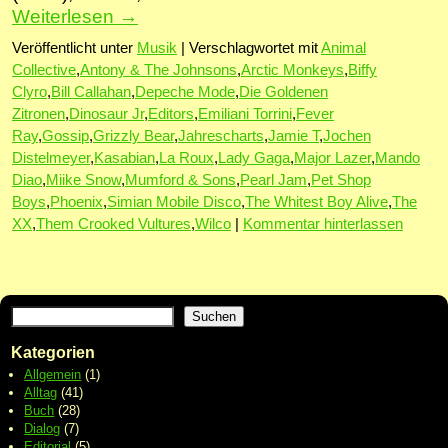
Weiterlesen
→
Veröffentlicht unter
Musik
|
Verschlagwortet mit
Animal
Collective
,
Antony & The Johnsons
,
Arctic Monkeys
,
Biffy
Clyro
,
Bill Callahan
,
Depeche Mode
,
Die Goldenen
Zitronen
,
Dinosaur Jr
,
Editors
,
Emiliani Torrini
,
Fever
Ray
,
Gossip
,
Grizzly Bear
,
Jahrescharts
,
Jamie T
,
Jochen
Distelmeyer
,
Kasabian
,
La Roux
,
Lady Gaga
,
Major Lazer
,
Mando
Diao
,
Miike Snow
,
Mumford & Sons
,
Pearl Jam
,
Pet Shop
Boys
,
Phoenix
,
Simian Mobile Disco
,
The Whitest Boy Alive
,
The
XX
,
Them Crooked Vultures
,
Wilco
|
Kommentar hinterlassen
Suchen
Kategorien
Allgemein
(1)
Alltag
(41)
Buch
(28)
Dialog
(7)
Editorial
(5)