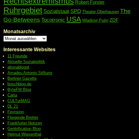
Rechtsextremismus
Robert Forster
Ruhrgebiet
The
Sozialstaat
SPD
Theater Oberhausen
USA
Go-Betweens
Tocotronic
ZDF
Wladimir Putin
Monatsarchiv
Interessante Websites
11 Freunde
Aktuelle Sozialpolitik
altonabloggt
Amadeu Antonio Stiftung
Berliner Gazette
boschblog.de
ByteFM Blog
Carta
CULTurMAG
DL 21
Feynsinn
Fliegende Bretter
Frankfurter Notizen
Gentrification Blog
Helmut Wiesenthal