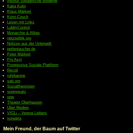
Institut Solidarische Moderne
Katja Kulin
Klaus Märkert
Krimi-Couch
Lesen mit Links
LobbyControl
Monarchie & Alltag
netzpolitik.org
Notizen aus der Unterwelt
perlentaucher.de
Peter
Märkert
Pro Asyl
Progressive
Soziale Plattform
Recoil
ruhrbarone
satt.org
Sozialtheoristen
sprengsatz
spw
Theater Oberhausen
Über Medien
VIGLi – Verena Liebers
vorwärts
Mein Freund, der Baum auf Twitter