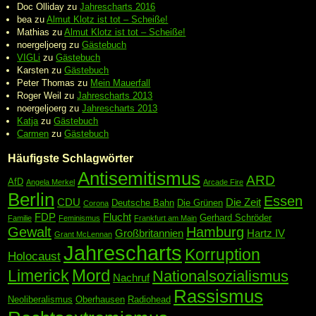
Doc Olliday
zu
Jahrescharts 2016
bea
zu
Almut Klotz ist tot – Scheiße!
Mathias
zu
Almut Klotz ist tot – Scheiße!
noergeljoerg
zu
Gästebuch
VIGLi
zu
Gästebuch
Karsten
zu
Gästebuch
Peter Thomas
zu
Mein Mauerfall
Roger Weil
zu
Jahrescharts 2013
noergeljoerg
zu
Jahrescharts 2013
Katja
zu
Gästebuch
Carmen
zu
Gästebuch
Häufigste Schlagwörter
Antisemitismus
ARD
AfD
Angela Merkel
Arcade Fire
Berlin
Essen
CDU
Die Zeit
Deutsche Bahn
Die Grünen
Corona
FDP
Flucht
Gerhard Schröder
Familie
Feminismus
Frankfurt am Main
Gewalt
Hamburg
Großbritannien
Hartz IV
Grant McLennan
Jahrescharts
Korruption
Holocaust
Mord
Limerick
Nationalsozialismus
Nachruf
Rassismus
Neoliberalismus
Oberhausen
Radiohead