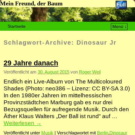
Mein Freund, der Baum
Startseite
Menü ↓
Zum Inhalt wechseln
Zum sekundären Inhalt wechseln
Schlagwort-Archive:
Dinosaur Jr
29 Jahre danach
Veröffentlicht am
30. August 2015
von
Roger Weil
Endlich ein Live-Album von The Multicoloured
Shades (Photo: neo386 – Lizenz: CC BY-SA 3.0)
In den 1980er Jahren im mittelhessischen
Provinzstädtchen Marburg gab es nur drei
Bezugsquellen für aufregende Musik. Durch den
Äther Klaus Walters „Der Ball ist rund“ auf …
Weiterlesen
→
Veröffentlicht unter
Musik
|
Verschlagwortet mit
Berlin
,
Dinosaur