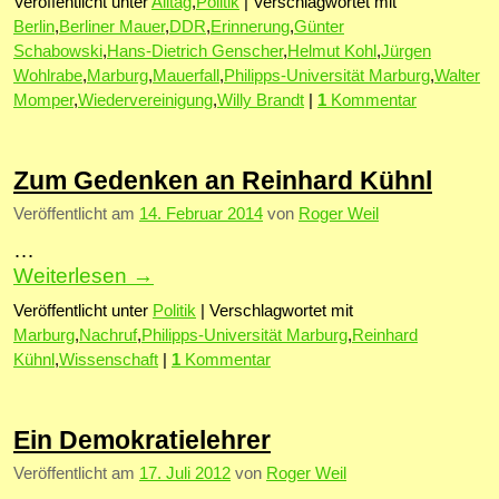
Veröffentlicht unter
Alltag
,
Politik
|
Verschlagwortet mit
Berlin
,
Berliner Mauer
,
DDR
,
Erinnerung
,
Günter
Schabowski
,
Hans-Dietrich Genscher
,
Helmut Kohl
,
Jürgen
Wohlrabe
,
Marburg
,
Mauerfall
,
Philipps-Universität Marburg
,
Walter
Momper
,
Wiedervereinigung
,
Willy Brandt
|
1
Kommentar
Zum Gedenken an Reinhard Kühnl
Veröffentlicht am
14. Februar 2014
von
Roger Weil
…
Weiterlesen
→
Veröffentlicht unter
Politik
|
Verschlagwortet mit
Marburg
,
Nachruf
,
Philipps-Universität Marburg
,
Reinhard
Kühnl
,
Wissenschaft
|
1
Kommentar
Ein Demokratielehrer
Veröffentlicht am
17. Juli 2012
von
Roger Weil