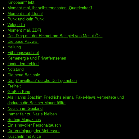
Kinobaum“ lebt
Moment mal, ihr selbsternannten „Querdenker“!
Moment mal, Bonn!
Punk und kein Punk
Wikipedia
Moment mal, ZDF!
Das Ding mit der Heimat am Beispiel von Mesut Özil
Die böse Paywall
Heilung
Führungswechsel
Kernenergie und Privatfernsehen
Finde den Fehler!
Notstand
Die neue Berlinale
Die „Umweltsau“ durchs Dorf getrieben
Freiheit
Großes Kino
Als Hanns Joachim Friedrichs einmal Fake-News verbreitete und
dadurch die Berliner Mauer fällte
Neulich im Gauland
Immer fair zu Nazis bleiben
Surfing Magazines
Ein sinnvoller Personaltausch
Die Verfolgung der Mettesser
Kuscheln mit Alice