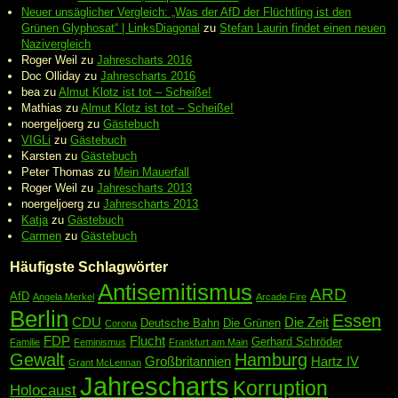
Neuer unsäglicher Vergleich: „Was der AfD der Flüchtling ist den
Grünen Glyphosat“ | LinksDiagonal
zu
Stefan Laurin findet einen neuen
Nazivergleich
Roger Weil
zu
Jahrescharts 2016
Doc Olliday
zu
Jahrescharts 2016
bea
zu
Almut Klotz ist tot – Scheiße!
Mathias
zu
Almut Klotz ist tot – Scheiße!
noergeljoerg
zu
Gästebuch
VIGLi
zu
Gästebuch
Karsten
zu
Gästebuch
Peter Thomas
zu
Mein Mauerfall
Roger Weil
zu
Jahrescharts 2013
noergeljoerg
zu
Jahrescharts 2013
Katja
zu
Gästebuch
Carmen
zu
Gästebuch
Häufigste Schlagwörter
Antisemitismus
ARD
AfD
Angela Merkel
Arcade Fire
Berlin
Essen
CDU
Die Zeit
Deutsche Bahn
Die Grünen
Corona
FDP
Flucht
Gerhard Schröder
Familie
Feminismus
Frankfurt am Main
Gewalt
Hamburg
Großbritannien
Hartz IV
Grant McLennan
Jahrescharts
Korruption
Holocaust