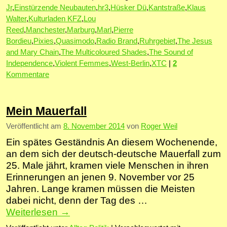
Jr
,
Einstürzende Neubauten
,
hr3
,
Hüsker Dü
,
Kantstraße
,
Klaus
Walter
,
Kulturladen KFZ
,
Lou
Reed
,
Manchester
,
Marburg
,
Marl
,
Pierre
Bordieu
,
Pixies
,
Quasimodo
,
Radio Brand
,
Ruhrgebiet
,
The Jesus
and Mary Chain
,
The Multicoloured Shades
,
The Sound of
Independence
,
Violent Femmes
,
West-Berlin
,
XTC
|
2
Kommentare
Mein Mauerfall
Veröffentlicht am
8. November 2014
von
Roger Weil
Ein spätes Geständnis An diesem Wochenende,
an dem sich der deutsch-deutsche Mauerfall zum
25. Male jährt, kramen viele Menschen in ihren
Erinnerungen an jenen 9. November vor 25
Jahren. Lange kramen müssen die Meisten
dabei nicht, denn der Tag des …
Weiterlesen
→