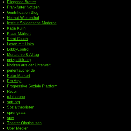
Fliegende Bretter
Frankfurter Notizen
Gentrification Blog
Helmut Wiesenthal
Institut Solidarische Moderne
Katja Kulin
Klaus Märkert
Krimi-Couch
Lesen mit Links
LobbyControl
Monarchie & Alltag
netzpolitik.org
Notizen aus der Unterwelt
perlentaucher.de
Peter
Märkert
Pro Asyl
Progressive
Soziale Plattform
Recoil
ruhrbarone
satt.org
Sozialtheoristen
sprengsatz
spw
Theater Oberhausen
Über Medien