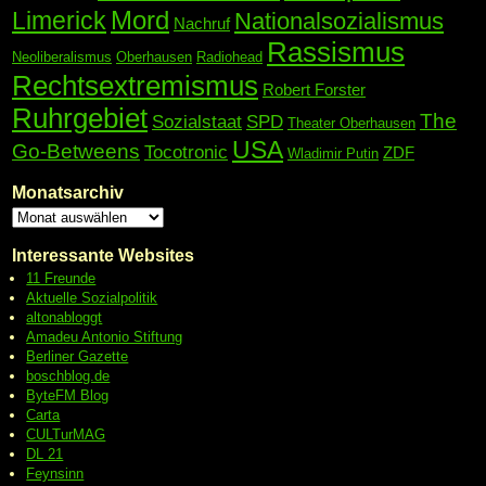
Mord
Limerick
Nationalsozialismus
Nachruf
Rassismus
Neoliberalismus
Oberhausen
Radiohead
Rechtsextremismus
Robert Forster
Ruhrgebiet
The
Sozialstaat
SPD
Theater Oberhausen
USA
Go-Betweens
Tocotronic
ZDF
Wladimir Putin
Monatsarchiv
Interessante Websites
11 Freunde
Aktuelle Sozialpolitik
altonabloggt
Amadeu Antonio Stiftung
Berliner Gazette
boschblog.de
ByteFM Blog
Carta
CULTurMAG
DL 21
Feynsinn