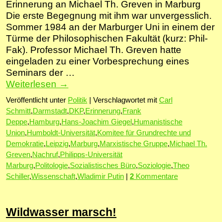
Erinnerung an Michael Th. Greven in Marburg
Die erste Begegnung mit ihm war unvergesslich.
Sommer 1984 an der Marburger Uni in einem der
Türme der Philosophischen Fakultät (kurz: Phil-
Fak). Professor Michael Th. Greven hatte
eingeladen zu einer Vorbesprechung eines
Seminars der …
Weiterlesen
→
Veröffentlicht unter
Politik
|
Verschlagwortet mit
Carl
Schmitt
,
Darmstadt
,
DKP
,
Erinnerung
,
Frank
Deppe
,
Hamburg
,
Hans-Joachim Giegel
,
Humanistische
Union
,
Humboldt-Universität
,
Komitee für Grundrechte und
Demokratie
,
Leipzig
,
Marburg
,
Marxistische Gruppe
,
Michael Th.
Greven
,
Nachruf
,
Philipps-Universität
Marburg
,
Politologie
,
Sozialistisches Büro
,
Soziologie
,
Theo
Schiller
,
Wissenschaft
,
Wladimir Putin
|
2
Kommentare
Wildwasser marsch!