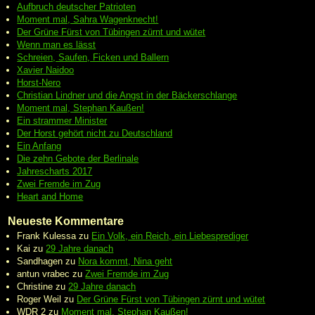
Aufbruch deutscher Patrioten
Moment mal, Sahra Wagenknecht!
Der Grüne Fürst von Tübingen zürnt und wütet
Wenn man es lässt
Schreien, Saufen, Ficken und Ballern
Xavier Naidoo
Horst-Nero
Christian Lindner und die Angst in der Bäckerschlange
Moment mal, Stephan Kaußen!
Ein strammer Minister
Der Horst gehört nicht zu Deutschland
Ein Anfang
Die zehn Gebote der Berlinale
Jahrescharts 2017
Zwei Fremde im Zug
Heart and Home
Neueste Kommentare
Frank Kulessa
zu
Ein Volk, ein Reich, ein Liebesprediger
Kai
zu
29 Jahre danach
Sandhagen
zu
Nora kommt, Nina geht
antun vrabec
zu
Zwei Fremde im Zug
Christine
zu
29 Jahre danach
Roger Weil
zu
Der Grüne Fürst von Tübingen zürnt und wütet
WDR 2
zu
Moment mal, Stephan Kaußen!