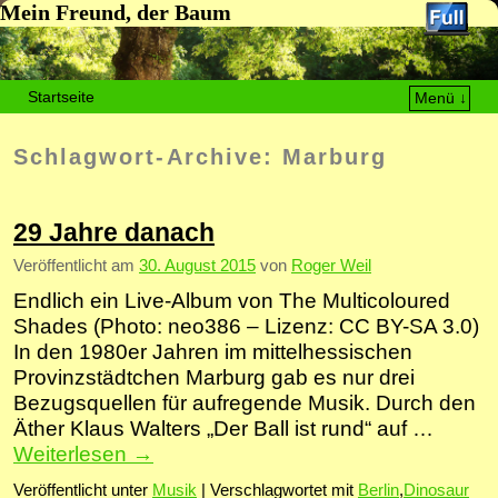
Mein Freund, der Baum
Startseite
Menü ↓
Zum Inhalt wechseln
Zum sekundären Inhalt wechseln
Schlagwort-Archive:
Marburg
29 Jahre danach
Veröffentlicht am
30. August 2015
von
Roger Weil
Endlich ein Live-Album von The Multicoloured
Shades (Photo: neo386 – Lizenz: CC BY-SA 3.0)
In den 1980er Jahren im mittelhessischen
Provinzstädtchen Marburg gab es nur drei
Bezugsquellen für aufregende Musik. Durch den
Äther Klaus Walters „Der Ball ist rund“ auf …
Weiterlesen
→
Veröffentlicht unter
Musik
|
Verschlagwortet mit
Berlin
,
Dinosaur