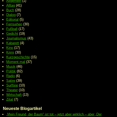
Allgemein
(1)
Alltag
(41)
Buch
(28)
Dialog
(7)
Editorial
(5)
Fernsehen
(30)
Fußball
(17)
Gedicht
(19)
Journalismus
(43)
Kabarett
(4)
Kino
(17)
Krimi
(30)
Kurzgeschichte
(15)
Moment mal
(37)
Musik
(46)
Politik
(82)
Radio
(6)
Satire
(39)
Surftipp
(10)
Theater
(10)
Wirtschaft
(13)
Zitat
(7)
Neueste Blogartikel
„Mein Freund, der Baum“ ist tot – jetzt aber wirklich – aber „Der