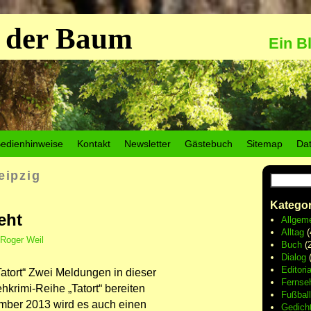
 der Baum
Ein B
edienhinweise
Kontakt
Newsletter
Gästebuch
Sitemap
Da
eipzig
Kategor
eht
Allgem
Alltag
(
Roger Weil
Buch
(2
Dialog
(
Editoria
Tatort“ Zwei Meldungen in dieser
Fernse
krimi-Reihe „Tatort“ bereiten
Fußball
mber 2013 wird es auch einen
Gedich