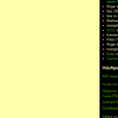
neuen N
Roger 
Doc Oll
bea
zu
Mathia
noergel
VIGLi
Karste
Peter 
Roger 
noergel
Katja
z
Carme
Häufigs
AfD
Angela
Arcade Fire
Deutsche
FD
Familie
Gerhard S
Großbrit
Holocau