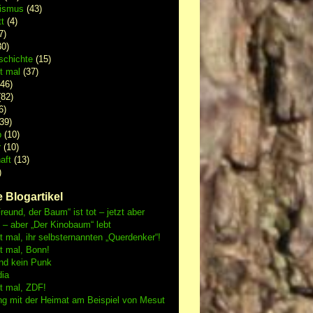
lismus
(43)
t
(4)
7)
0)
schichte
(15)
 mal
(37)
46)
82)
6)
39)
p
(10)
r
(10)
aft
(13)
)
 Blogartikel
reund, der Baum“ ist tot – jetzt aber
h – aber „Der Kinobaum“ lebt
mal, ihr selbsternannten „Querdenker“!
 mal, Bonn!
nd kein Punk
dia
 mal, ZDF!
ng mit der Heimat am Beispiel von Mesut