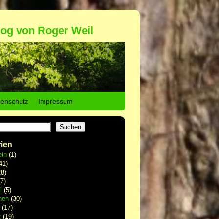
log von Roger Weil
tenschutz
Impressum
Suchen
ien
ein
(1)
41)
8)
7)
l
(5)
hen
(30)
(17)
t
(19)