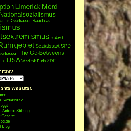
Mord
ption
Limerick
Nationalsozialismus
lismus
Oberhausen
Radiohead
ismus
tsextremismus
Robert
Ruhrgebiet
Sozialstaat
SPD
The Go-Betweens
berhausen
USA
nic
ZDF
Wladimir Putin
archiv
sante Websites
unde
e Sozialpolitik
loggt
 Antonio Stiftung
r Gazette
log.de
 Blog