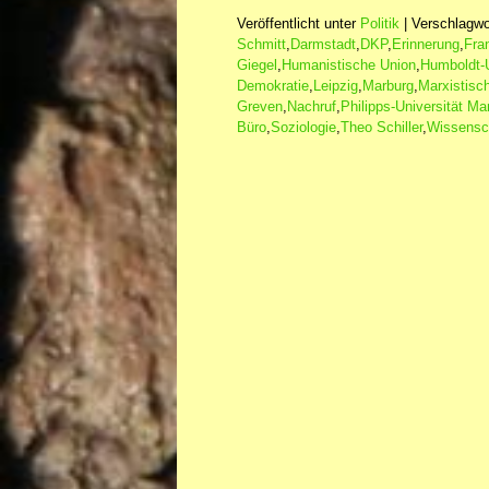
Veröffentlicht unter
Politik
|
Verschlagwo
Schmitt
,
Darmstadt
,
DKP
,
Erinnerung
,
Fra
Giegel
,
Humanistische Union
,
Humboldt-U
Demokratie
,
Leipzig
,
Marburg
,
Marxistisc
Greven
,
Nachruf
,
Philipps-Universität Ma
Büro
,
Soziologie
,
Theo Schiller
,
Wissensc