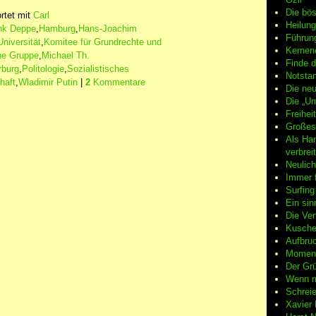
Die bö
rtet mit
Carl
Heilung
nk Deppe
,
Hamburg
,
Hans-Joachim
Führun
niversität
,
Komitee für Grundrechte und
Kernene
he Gruppe
,
Michael Th.
Finde d
rburg
,
Politologie
,
Sozialistisches
Notsta
haft
,
Wladimir Putin
|
2
Kommentare
Die neu
Die „Um
Freiheit
Großes
Als Ha
verbrei
Neulic
Immer f
Surfin
Ein sin
Die Ver
Kuschel
Aufbruc
Moment
Der Grü
Wenn m
Schreie
Xavier