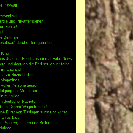
se Paywall
gswechsel
rgie und Privatfernsehen
en Fehler!
nd
e Berlinale
weltsau“ durchs Dorf getrieben
 Kino
nns Joachim Friedrichs einmal Fake-News
tete und dadurch die Berliner Mauer fällte
h im Gauland
air zu Nazis bleiben
g Magazines
nvoller Personaltausch
folgung der Mettesser
n mit Alice
h deutscher Patrioten
 mal, Sahra Wagenknecht!
ne Fürst von Tübingen zürnt und wütet
an es lässt
n, Saufen, Ficken und Ballern
 Naidoo