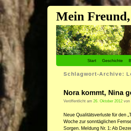
Mein Freund,
Zum Inhalt wechseln
Zum sekundären Inhalt wechseln
Start
Geschichte
B
Schlagwort-Archive:
L
Nora kommt, Nina g
Veröffentlicht am
26. Oktober 2012
von
Neue Qualitätsverluste für den „
Woche zur sonntäglichen Fernseh
Sorgen. Meldung Nr. 1: Ab Deze