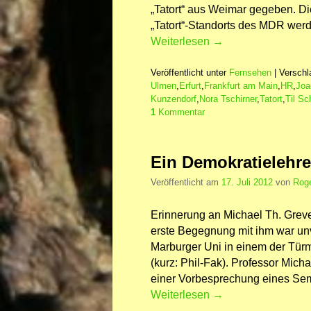
„Tatort“ aus Weimar gegeben. Die
„Tatort“-Standorts des MDR wer
Weiterlesen
→
Veröffentlicht unter
Fernsehen
|
Verschl
Ulmen
,
Erfurt
,
Frankfurt am Main
,
HR
,
Joa
Kunzendorf
,
Nora Tschirner
,
Tatort
,
Til Sc
1
Kommentar
Ein Demokratielehre
Veröffentlicht am
17. Juli 2012
von
Roge
Erinnerung an Michael Th. Grev
erste Begegnung mit ihm war un
Marburger Uni in einem der Tür
(kurz: Phil-Fak). Professor Mich
einer Vorbesprechung eines Se
Weiterlesen
→