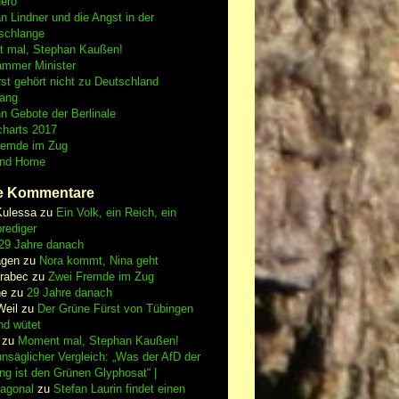
Nero
an Lindner und die Angst in der
schlange
 mal, Stephan Kaußen!
ammer Minister
st gehört nicht zu Deutschland
fang
n Gebote der Berlinale
charts 2017
remde im Zug
and Home
e Kommentare
Kulessa
zu
Ein Volk, ein Reich, ein
rediger
29 Jahre danach
gen
zu
Nora kommt, Nina geht
vrabec
zu
Zwei Fremde im Zug
ne
zu
29 Jahre danach
Weil
zu
Der Grüne Fürst von Tübingen
nd wütet
zu
Moment mal, Stephan Kaußen!
nsäglicher Vergleich: „Was der AfD der
ing ist den Grünen Glyphosat“ |
iagonal
zu
Stefan Laurin findet einen