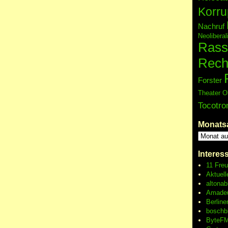
Korru
Nachruf
Neolibera
Rass
Rech
Forster
Theater O
Tocotro
Monats
Interes
11 Fre
Aktuell
altonab
Amadeu
Berline
boschb
ByteFM