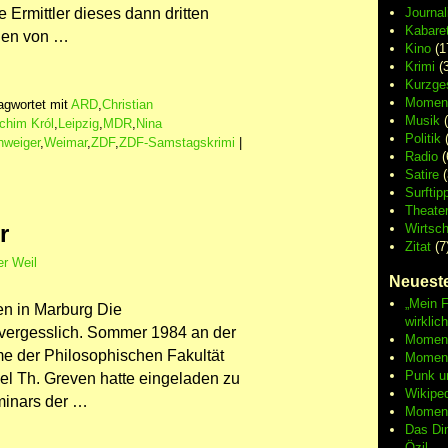
 Ermittler dieses dann dritten
Journa
Kabaret
den von …
Kino
(1
Krimi
(3
Kurzge
Moment
agwortet mit
ARD
,
Christian
Musik
(
chim Król
,
Leipzig
,
MDR
,
Nina
Politik
(
hweiger
,
Weimar
,
ZDF
,
ZDF-Samstagskrimi
|
Radio
(
Satire
(
Surftip
Theate
r
Wirtsch
Zitat
(7
r Weil
Neueste
„Mein F
en in Marburg Die
wirklic
vergesslich. Sommer 1984 an der
Moment 
me der Philosophischen Fakultät
Moment
Punk u
ael Th. Greven hatte eingeladen zu
Wikipe
minars der …
Moment
Das Di
Özil