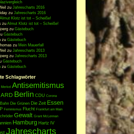
azivergleich
Weil
zu
Jahrescharts 2016
iday
zu
Jahrescharts 2016
Almut Klotz ist tot – Scheiße!
s
zu
Almut Klotz ist tot – Scheiße!
joerg
zu
Gästebuch
zu
Gästebuch
n
zu
Gästebuch
Thomas
zu
Mein Mauerfall
Weil
zu
Jahrescharts 2013
joerg
zu
Jahrescharts 2013
u
Gästebuch
n
zu
Gästebuch
te Schlagwörter
Antisemitismus
 Merkel
Berlin
ARD
CDU
Corona
Essen
Die Zeit
 Bahn
Die Grünen
P
Flucht
Feminismus
Frankfurt am Main
Gewalt
chröder
Grant McLennan
Hamburg
annien
Hartz IV
Jahrescharts
st