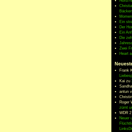
Horst-
Christi
Bäcker
Moment
Ein str
Der Hor
Ein An
Die zeh
Jahres
Zwei F
Heart 
Neuest
Frank 
Liebesp
Kai
zu
Sandha
antun 
Christi
Roger 
zürnt u
WDR 2
Neuer u
Flüchtl
LinksD