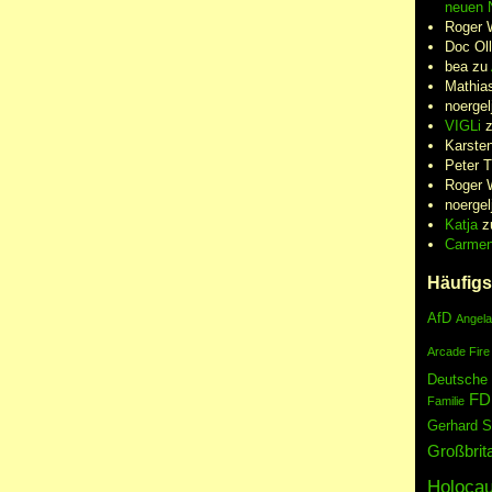
neuen N
Roger 
Doc Oll
bea
zu
Mathia
noergel
VIGLi
Karste
Peter 
Roger 
noergel
Katja
z
Carme
Häufigs
AfD
Angela
Arcade Fire
Deutsche
FD
Familie
Gerhard S
Großbrit
Holocau