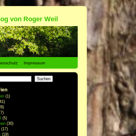
log von Roger Weil
tenschutz
Impressum
Suchen
ien
ein
(1)
41)
8)
7)
l
(5)
hen
(30)
(17)
t
(19)