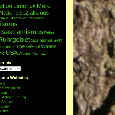
Mord
ption
Limerick
Nationalsozialismus
lismus
Oberhausen
Radiohead
ismus
tsextremismus
Robert
Ruhrgebiet
Sozialstaat
SPD
The Go-Betweens
berhausen
USA
nic
ZDF
Wladimir Putin
archiv
sante Websites
unde
e Sozialpolitik
loggt
 Antonio Stiftung
r Gazette
log.de
 Blog