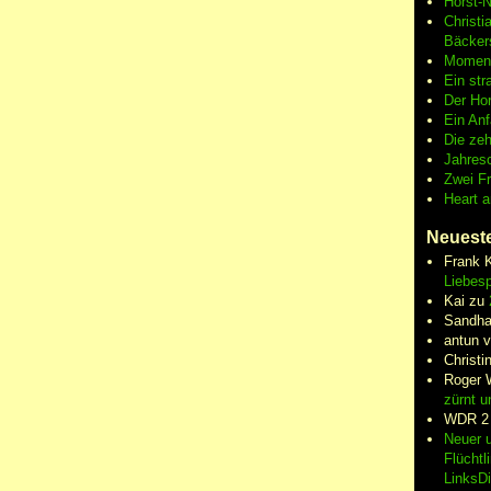
Horst-
Christi
Bäcker
Moment
Ein str
Der Hor
Ein An
Die zeh
Jahres
Zwei F
Heart 
Neuest
Frank 
Liebesp
Kai
zu
Sandha
antun 
Christi
Roger 
zürnt u
WDR 2
Neuer u
Flüchtl
LinksD