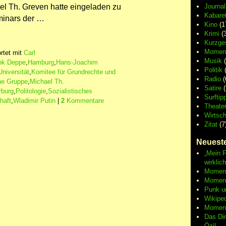
ael Th. Greven hatte eingeladen zu
Journa
Kabaret
minars der …
Kino
(1
Krimi
(3
Kurzge
Moment
rtet mit
Carl
Musik
(
nk Deppe
,
Hamburg
,
Hans-Joachim
Politik
(
niversität
,
Komitee für Grundrechte und
Radio
(
he Gruppe
,
Michael Th.
Satire
(
rburg
,
Politologie
,
Sozialistisches
Surftip
haft
,
Wladimir Putin
|
2
Kommentare
Theate
Wirtsch
Zitat
(7
Neueste
„Mein F
wirklic
Moment 
Moment
Punk u
Wikipe
Moment
Das Di
Özil