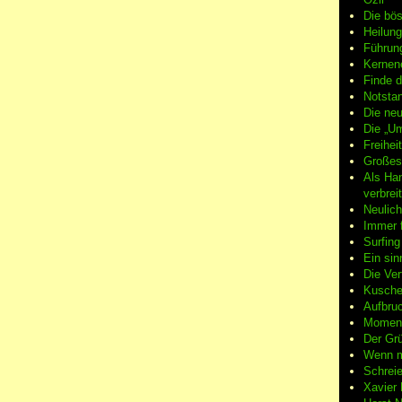
Die bö
Heilung
Führun
Kernene
Finde d
Notsta
Die neu
Die „Um
Freiheit
Großes
Als Ha
verbrei
Neulic
Immer f
Surfin
Ein sin
Die Ver
Kuschel
Aufbruc
Moment
Der Grü
Wenn m
Schreie
Xavier