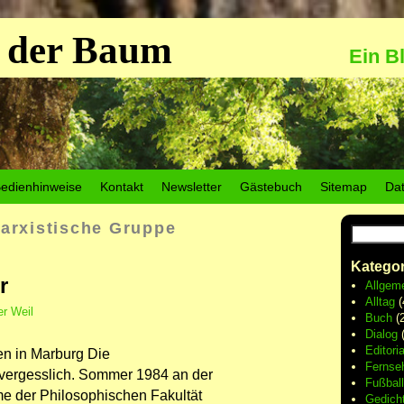
 der Baum
Ein B
edienhinweise
Kontakt
Newsletter
Gästebuch
Sitemap
Da
arxistische Gruppe
Kategor
r
Allgem
Alltag
(
r Weil
Buch
(2
Dialog
(
Editoria
en in Marburg Die
Fernse
vergesslich. Sommer 1984 an der
Fußball
me der Philosophischen Fakultät
Gedich