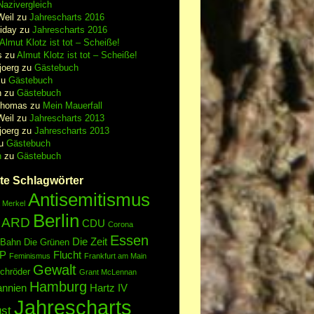
azivergleich
Weil
zu
Jahrescharts 2016
iday
zu
Jahrescharts 2016
Almut Klotz ist tot – Scheiße!
s
zu
Almut Klotz ist tot – Scheiße!
joerg
zu
Gästebuch
zu
Gästebuch
n
zu
Gästebuch
Thomas
zu
Mein Mauerfall
Weil
zu
Jahrescharts 2013
joerg
zu
Jahrescharts 2013
u
Gästebuch
n
zu
Gästebuch
te Schlagwörter
Antisemitismus
 Merkel
Berlin
ARD
CDU
Corona
Essen
Die Zeit
 Bahn
Die Grünen
P
Flucht
Feminismus
Frankfurt am Main
Gewalt
chröder
Grant McLennan
Hamburg
annien
Hartz IV
Jahrescharts
st