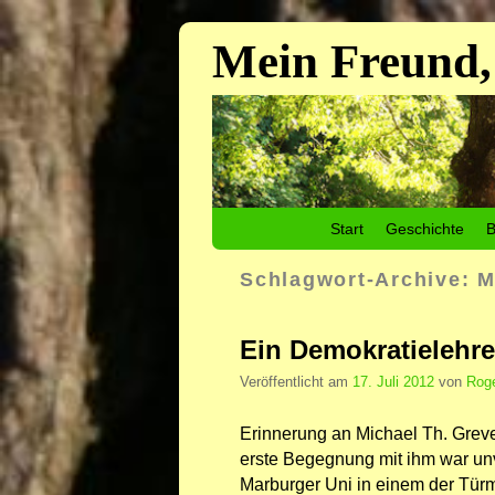
Mein Freund,
Zum Inhalt wechseln
Zum sekundären Inhalt wechseln
Start
Geschichte
B
Schlagwort-Archive:
M
Ein Demokratielehre
Veröffentlicht am
17. Juli 2012
von
Roge
Erinnerung an Michael Th. Grev
erste Begegnung mit ihm war un
Marburger Uni in einem der Tür