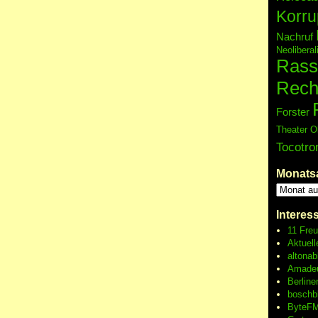
Korru
Nachruf
Neolibera
Rass
Rech
Forster
Theater O
Tocotro
Monats
Interes
11 Fre
Aktuell
altonab
Amadeu
Berline
boschb
ByteFM