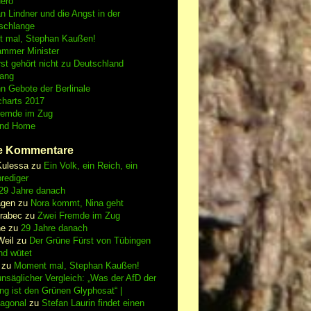
Nero
an Lindner und die Angst in der
schlange
 mal, Stephan Kaußen!
ammer Minister
st gehört nicht zu Deutschland
fang
n Gebote der Berlinale
charts 2017
remde im Zug
and Home
e Kommentare
Kulessa
zu
Ein Volk, ein Reich, ein
rediger
29 Jahre danach
gen
zu
Nora kommt, Nina geht
vrabec
zu
Zwei Fremde im Zug
ne
zu
29 Jahre danach
Weil
zu
Der Grüne Fürst von Tübingen
nd wütet
zu
Moment mal, Stephan Kaußen!
nsäglicher Vergleich: „Was der AfD der
ing ist den Grünen Glyphosat“ |
iagonal
zu
Stefan Laurin findet einen