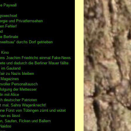
se Paywall
gswechsel
rgie und Privatfernsehen
en Fehler!
nd
e Berlinale
weltsau“ durchs Dorf getrieben
 Kino
nns Joachim Friedrichs einmal Fake-News
tete und dadurch die Berliner Mauer fällte
h im Gauland
air zu Nazis bleiben
g Magazines
nvoller Personaltausch
folgung der Mettesser
n mit Alice
h deutscher Patrioten
 mal, Sahra Wagenknecht!
ne Fürst von Tübingen zürnt und wütet
an es lässt
n, Saufen, Ficken und Ballern
 Naidoo