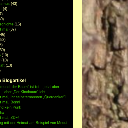
lismus
(43)
t
(4)
7)
0)
schichte
(15)
 mal
(37)
46)
82)
6)
39)
p
(10)
r
(10)
aft
(13)
)
 Blogartikel
reund, der Baum“ ist tot – jetzt aber
h – aber „Der Kinobaum“ lebt
mal, ihr selbsternannten „Querdenker“!
 mal, Bonn!
nd kein Punk
dia
 mal, ZDF!
ng mit der Heimat am Beispiel von Mesut