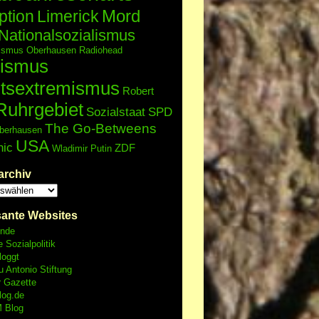
Mord
ption
Limerick
Nationalsozialismus
lismus
Oberhausen
Radiohead
ismus
tsextremismus
Robert
Ruhrgebiet
Sozialstaat
SPD
The Go-Betweens
berhausen
USA
nic
ZDF
Wladimir Putin
archiv
sante Websites
unde
e Sozialpolitik
loggt
 Antonio Stiftung
r Gazette
log.de
 Blog