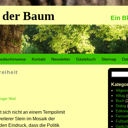
 der Baum
Ein B
edienhinweise
Kontakt
Newsletter
Gästebuch
Sitemap
Da
reiheit
Kategor
Allgem
Alltag
(
oger Weil
Buch
(2
Dialog
(
Editoria
t sich nicht an einem Tempolimit
Fernse
iterer Stein im Mosaik der
Fußball
den Eindruck, dass die Politik
Gedich