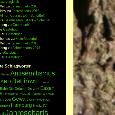
azivergleich
Weil
zu
Jahrescharts 2016
iday
zu
Jahrescharts 2016
Almut Klotz ist tot – Scheiße!
s
zu
Almut Klotz ist tot – Scheiße!
joerg
zu
Gästebuch
zu
Gästebuch
n
zu
Gästebuch
Thomas
zu
Mein Mauerfall
Weil
zu
Jahrescharts 2013
joerg
zu
Jahrescharts 2013
u
Gästebuch
n
zu
Gästebuch
te Schlagwörter
Antisemitismus
 Merkel
Berlin
ARD
CDU
Corona
Essen
Die Zeit
 Bahn
Die Grünen
P
Flucht
Feminismus
Frankfurt am Main
Gewalt
chröder
Grant McLennan
Hamburg
annien
Hartz IV
Jahrescharts
st