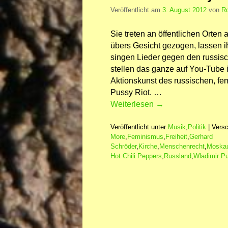
Veröffentlicht am
3. August 2012
von
Ro
Sie treten an öffentlichen Orten
übers Gesicht gezogen, lassen i
singen Lieder gegen den russis
stellen das ganze auf You-Tube i
Aktionskunst des russischen, fem
Pussy Riot. …
Weiterlesen
→
Veröffentlicht unter
Musik
,
Politik
|
Versc
More
,
Feminismus
,
Freiheit
,
Gerhard
Schröder
,
Kirche
,
Menschenrecht
,
Moska
Hot Chili Peppers
,
Russland
,
Wladimir Pu