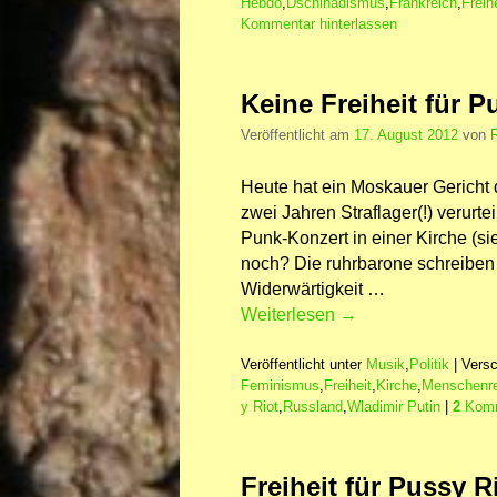
Hebdo
,
Dschihadismus
,
Frankreich
,
Freih
Kommentar hinterlassen
Keine Freiheit für P
Veröffentlicht am
17. August 2012
von
Heute hat ein Moskauer Gericht 
zwei Jahren Straflager(!) verurtei
Punk-Konzert in einer Kirche (sie
noch? Die ruhrbarone schreiben 
Widerwärtigkeit …
Weiterlesen
→
Veröffentlicht unter
Musik
,
Politik
|
Versc
Feminismus
,
Freiheit
,
Kirche
,
Menschenr
y Riot
,
Russland
,
Wladimir Putin
|
2
Komm
Freiheit für Pussy R