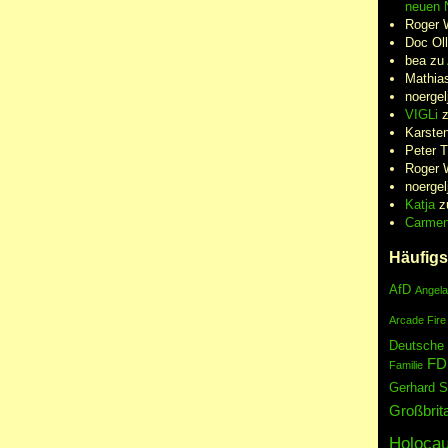
neuen N
Roger 
Doc Oll
bea
zu
Mathia
noergel
VIGLi
Karste
Peter 
Roger 
noergel
Katja
z
Carme
Häufigs
AfD
Angela
Arcade Fire
Deutsche
FD
Familie
Gerhard S
Großbrit
Holocau