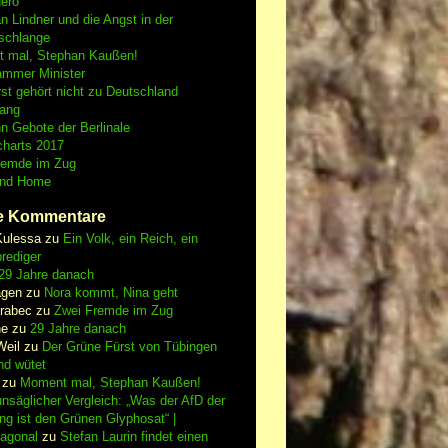
Nero
an Lindner und die Angst in der
schlange
 mal, Stephan Kaußen!
ammer Minister
st gehört nicht zu Deutschland
fang
n Gebote der Berlinale
charts 2017
remde im Zug
and Home
e Kommentare
Kulessa
zu
Ein Volk, ein Reich, ein
rediger
29 Jahre danach
gen
zu
Nora kommt, Nina geht
vrabec
zu
Zwei Fremde im Zug
ne
zu
29 Jahre danach
Weil
zu
Der Grüne Fürst von Tübingen
nd wütet
zu
Moment mal, Stephan Kaußen!
nsäglicher Vergleich: „Was der AfD der
ing ist den Grünen Glyphosat“ |
iagonal
zu
Stefan Laurin findet einen