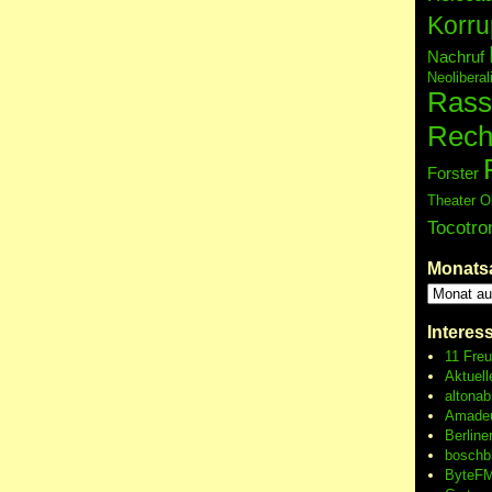
Korru
Nachruf
Neolibera
Rass
Rech
Forster
Theater O
Tocotro
Monats
Interes
11 Fre
Aktuell
altonab
Amadeu
Berline
boschb
ByteFM