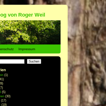
log von Roger Weil
tenschutz
Impressum
Suchen
ien
ein
(1)
41)
8)
7)
l
(5)
hen
(30)
(17)
t
(19)