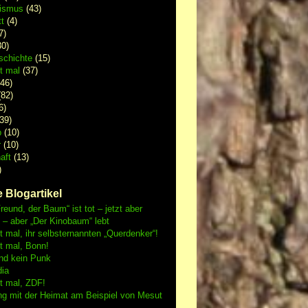
lismus
(43)
t
(4)
7)
0)
schichte
(15)
 mal
(37)
46)
82)
6)
39)
p
(10)
r
(10)
aft
(13)
)
 Blogartikel
reund, der Baum“ ist tot – jetzt aber
h – aber „Der Kinobaum“ lebt
mal, ihr selbsternannten „Querdenker“!
 mal, Bonn!
nd kein Punk
dia
 mal, ZDF!
ng mit der Heimat am Beispiel von Mesut