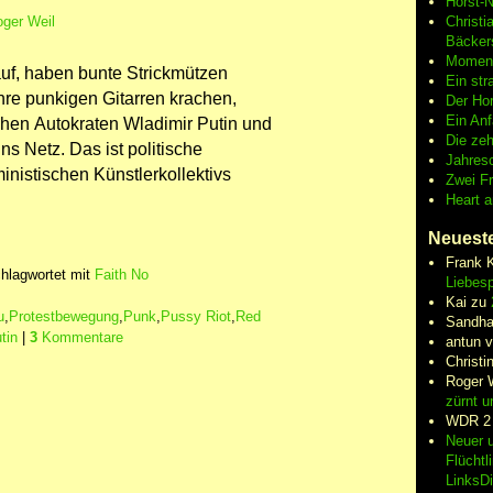
Horst-
ger Weil
Christi
Bäcker
Moment
 auf, haben bunte Strickmützen
Ein str
hre punkigen Gitarren krachen,
Der Hor
Ein An
chen Autokraten Wladimir Putin und
Die zeh
ns Netz. Das ist politische
Jahres
inistischen Künstlerkollektivs
Zwei F
Heart 
Neuest
Frank 
hlagwortet mit
Faith No
Liebesp
Kai
zu
u
,
Protestbewegung
,
Punk
,
Pussy Riot
,
Red
Sandha
tin
|
3
Kommentare
antun 
Christi
Roger 
zürnt u
WDR 2
Neuer u
Flüchtl
LinksD