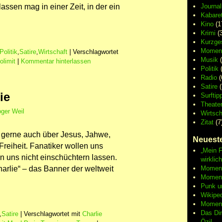
ssen mag in einer Zeit, in der ein
Journa
Kabaret
Kino
(1
Krimi
(3
Kurzge
Moment
Politik
,
Satire
,
Wirtschaft
|
Verschlagwortet
Musik
(
limit
|
Kommentar hinterlassen
Politik
(
Radio
(
Satire
(
ie
Surftip
Theate
ger Weil
Wirtsch
Zitat
(7
erne auch über Jesus, Jahwe,
Neueste
eiheit. Fanatiker wollen uns
„Mein F
n uns nicht einschüchtern lassen.
wirklic
harlie“ – das Banner der weltweit
Moment 
Moment
Punk u
Wikipe
Moment
Das Di
,
Satire
|
Verschlagwortet mit
Charlie
Özil