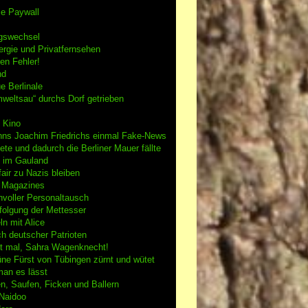
se Paywall
gswechsel
rgie und Privatfernsehen
en Fehler!
nd
e Berlinale
weltsau“ durchs Dorf getrieben
 Kino
nns Joachim Friedrichs einmal Fake-News
tete und dadurch die Berliner Mauer fällte
h im Gauland
air zu Nazis bleiben
g Magazines
nvoller Personaltausch
folgung der Mettesser
n mit Alice
h deutscher Patrioten
 mal, Sahra Wagenknecht!
ne Fürst von Tübingen zürnt und wütet
an es lässt
n, Saufen, Ficken und Ballern
 Naidoo