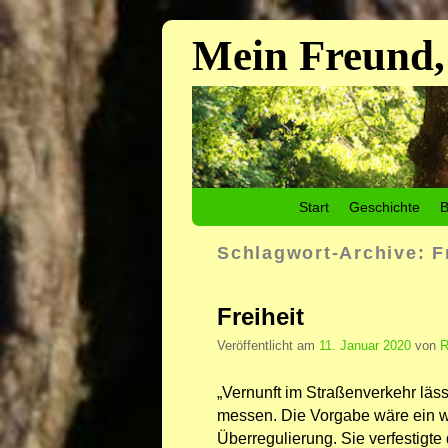
Mein Freund,
Zum Inhalt wechseln
Zum sekundären Inhalt wechseln
Start
Geschichte
B
Schlagwort-Archive:
F
Freiheit
Veröffentlicht am
11. Januar 2020
von
R
„Vernunft im Straßenverkehr läss
messen. Die Vorgabe wäre ein we
Überregulierung. Sie verfestigte 