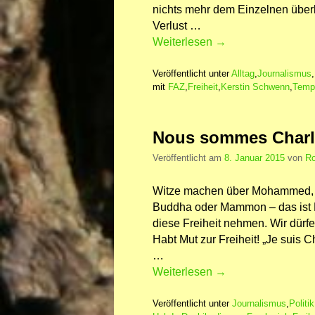
nichts mehr dem Einzelnen überla
Verlust …
Weiterlesen
→
Veröffentlicht unter
Alltag
,
Journalismus
,
mit
FAZ
,
Freiheit
,
Kerstin Schwenn
,
Tempo
Nous sommes Charl
Veröffentlicht am
8. Januar 2015
von
Ro
Witze machen über Mohammed, g
Buddha oder Mammon – das ist Fr
diese Freiheit nehmen. Wir dürfe
Habt Mut zur Freiheit! „Je suis C
…
Weiterlesen
→
Veröffentlicht unter
Journalismus
,
Politik