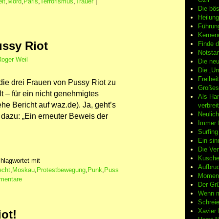
eit
,
Mord
,
Paris
,
Terrorismus
,
Trauer
|
Die bö
Heilung
Führun
Kernene
ussy Riot
Finde d
Notsta
Roger Weil
Die neu
Die „Um
Freiheit
die drei Frauen von Pussy Riot zu
Großes
lt – für ein nicht genehmigtes
Als Ha
he Bericht auf waz.de). Ja, geht’s
verbrei
Neulic
dazu: „Ein erneuter Beweis der
Immer f
Surfin
Ein sin
Die Ver
Kuschel
hlagwortet mit
Aufbruc
echt
,
Moskau
,
Protestbewegung
,
Punk
,
Puss
Moment
entare
Der Grü
Wenn m
Schreie
Xavier
iot!