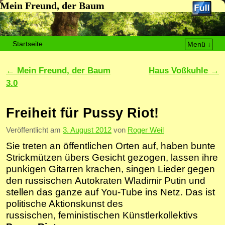
Mein Freund, der Baum
Startseite
Menü ↓
Zum Inhalt wechseln
Zum sekundären Inhalt wechseln
Artikelnavigation
←
Mein Freund, der Baum
Haus Voßkuhle
→
3.0
Freiheit für Pussy Riot!
Veröffentlicht am
3. August 2012
von
Roger Weil
Sie treten an öffentlichen Orten auf, haben bunte
Strickmützen übers Gesicht gezogen, lassen ihre
punkigen Gitarren krachen, singen Lieder gegen
den russischen Autokraten Wladimir Putin und
stellen das ganze auf You-Tube ins Netz. Das ist
politische Aktionskunst des
russischen, feministischen Künstlerkollektivs