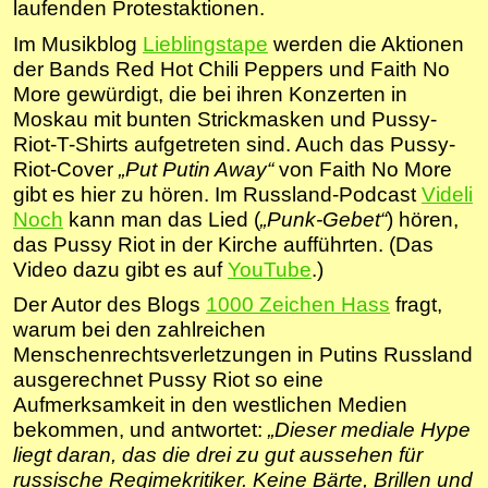
laufenden Protestaktionen.
Im Musikblog
Lieblingstape
werden die Aktionen
der Bands Red Hot Chili Peppers und Faith No
More gewürdigt, die bei ihren Konzerten in
Moskau mit bunten Strickmasken und Pussy-
Riot-T-Shirts aufgetreten sind. Auch das Pussy-
Riot-Cover
„Put Putin Away“
von Faith No More
gibt es hier zu hören. Im Russland-Podcast
Videli
Noch
kann man das Lied (
„Punk-Gebet“
) hören,
das Pussy Riot in der Kirche aufführten. (Das
Video dazu gibt es auf
YouTube
.)
Der Autor des Blogs
1000 Zeichen Hass
fragt,
warum bei den zahlreichen
Menschenrechtsverletzungen in Putins Russland
ausgerechnet Pussy Riot so eine
Aufmerksamkeit in den westlichen Medien
bekommen, und antwortet:
„Dieser mediale Hype
liegt daran, das die drei zu gut aussehen für
russische Regimekritiker. Keine Bärte, Brillen und