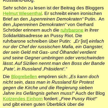
Russland-Blog.
Sehr schön zu lesen ist der Beitrag des Bloggers
Helmut Wiesenthal
. Er schreibt einen ironischen
Brief an den
„lupenreinen Demokraten“
Putin. An
den
„lupenreinen Demokraten“
von Gerhard
Schröder erinnern auch die
ruhrbarone
in ihrer
Solidaritätsadresse an Pussy Riot. Die
ruhrbarone schreiben über Putin: „
Er
[ist]
einfach
nur der Chef der russischen Mafia, ein Gangster,
der sein Geld mit Gas- und Ölhandel verdient
und seine Gegner umbringen oder verschwinden
lässt. Auf Sizilien nennt man den Boss der Bande
‚Pate‘, in Russland ‚Präsident‘.“
Die
Blogrebellen
empören sich:
„Es kann doch
nicht sein, dass man in Russland für Protest
gegen die Kirche und die Regierung sieben
Jahre ins Gefängnis gehen muss!“
Auch der Blog
Kotzendes Einhorn
fordert:
„Free Pussy Riot!“
und gibt einen guten Überblick über die