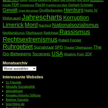
Corona
FDP
Flucht
Gerhard Schröder
Familie
Feminismus
Frankfurt am Main
Gewalt
Hamburg
Großbritannien
Hartz IV
Grant McLennan
Jahrescharts
Korruption
Holocaust
Mord
Limerick
Nationalsozialismus
Nachruf
Rassismus
Neoliberalismus
Oberhausen
Radiohead
Rechtsextremismus
Robert Forster
Ruhrgebiet
The
Sozialstaat
SPD
Theater Oberhausen
USA
Go-Betweens
Tocotronic
ZDF
Wladimir Putin
Monatsarchiv
Interessante Websites
11 Freunde
Aktuelle Sozialpolitik
altonabloggt
Amadeu Antonio Stiftung
Berliner Gazette
boschblog.de