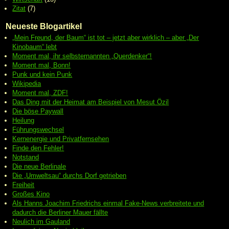
Zitat
(7)
Neueste Blogartikel
„Mein Freund, der Baum“ ist tot – jetzt aber wirklich – aber „Der
Kinobaum“ lebt
Moment mal, ihr selbsternannten „Querdenker“!
Moment mal, Bonn!
Punk und kein Punk
Wikipedia
Moment mal, ZDF!
Das Ding mit der Heimat am Beispiel von Mesut Özil
Die böse Paywall
Heilung
Führungswechsel
Kernenergie und Privatfernsehen
Finde den Fehler!
Notstand
Die neue Berlinale
Die „Umweltsau“ durchs Dorf getrieben
Freiheit
Großes Kino
Als Hanns Joachim Friedrichs einmal Fake-News verbreitete und
dadurch die Berliner Mauer fällte
Neulich im Gauland