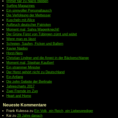
Immer fair zu Nazis bleiben
Surfing Magazines
Ein sinnvoller Personaltausch
Die Verfolgung der Mettesser
Kuscheln mit Alice
Aufbruch deutscher Patrioten
Moment mal, Sahra Wagenknecht!
Der Grüne Fürst von Tübingen zürnt und wütet
Wenn man es lässt
Schreien, Saufen, Ficken und Ballern
Xavier Naidoo
Horst-Nero
Christian Lindner und die Angst in der Bäckerschlange
Moment mal, Stephan Kaußen!
Ein strammer Minister
Der Horst gehört nicht zu Deutschland
Ein Anfang
Die zehn Gebote der Berlinale
Jahrescharts 2017
Zwei Fremde im Zug
Heart and Home
Neueste Kommentare
Frank Kulessa
zu
Ein Volk, ein Reich, ein Liebesprediger
Kai
zu
29 Jahre danach