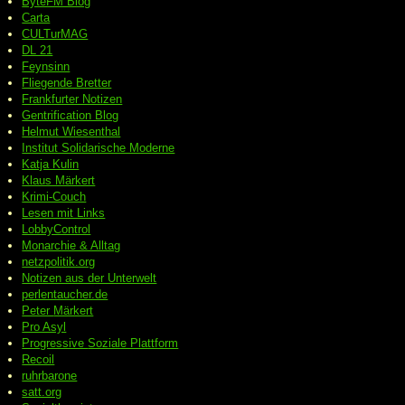
ByteFM Blog
Carta
CULTurMAG
DL 21
Feynsinn
Fliegende Bretter
Frankfurter Notizen
Gentrification Blog
Helmut Wiesenthal
Institut Solidarische Moderne
Katja Kulin
Klaus Märkert
Krimi-Couch
Lesen mit Links
LobbyControl
Monarchie & Alltag
netzpolitik.org
Notizen aus der Unterwelt
perlentaucher.de
Peter
Märkert
Pro Asyl
Progressive
Soziale Plattform
Recoil
ruhrbarone
satt.org