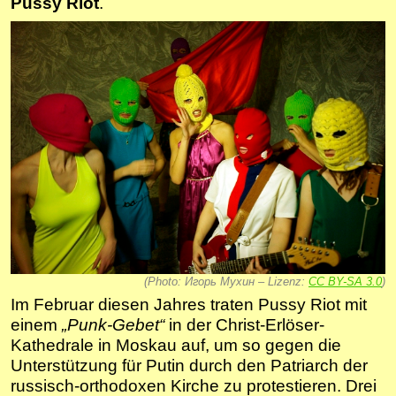
Pussy Riot
.
(Photo: Игорь Мухин – Lizenz:
CC BY-SA 3.0
)
Im Februar diesen Jahres traten Pussy Riot mit
einem
„Punk-Gebet“
in der Christ-Erlöser-
Kathedrale in Moskau auf, um so gegen die
Unterstützung für Putin durch den Patriarch der
russisch-orthodoxen Kirche zu protestieren. Drei