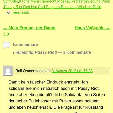
Schröder
,
Kirche
,
Menschenrecht
,
Moskau
,
Protestbewegung
,
Punk
,
Pussy Riot
,
Red Hot Chili Peppers
,
Russland
,
Wladimir Putin
permalink
Artikelnavigation
←
Mein Freund, der Baum
Haus Voßkuhle
→
3.0
Kommentare
Freiheit für Pussy Riot!
— 3 Kommentare
Ralf Ostner
sagte am
3. August 2012 um 16:38
:
Damit kein falscher Eindruck entsteht: Ich
solidarisiere mich natürlich auch mit Pussy Riot,
finde aber eben die plötzliche Solidarität von Seiten
deutscher Putinhasser mit Punks etwas seltsam
und eben heuchlerisch. Die Frage ist für Russland