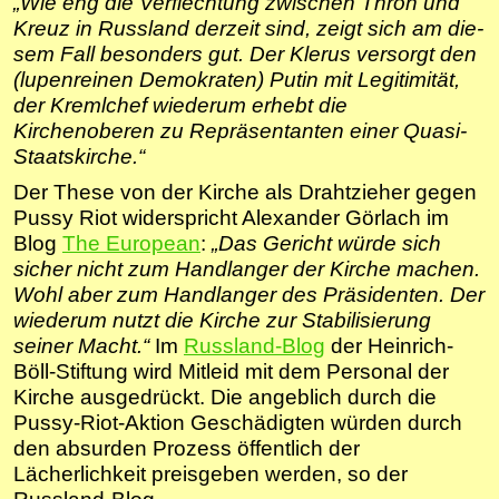
„Wie eng die Verflechtung zwi­schen Thron und
Kreuz in Russland der­zeit sind, zeigt sich am die­
sem Fall beson­ders gut. Der Klerus ver­sorgt den
(lupen­rei­nen Demokraten) Putin mit Legitimität,
der Kremlchef wie­derum erhebt die
Kirchenoberen zu Repräsentanten einer Quasi-
Staatskirche.“
Der These von der Kirche als Drahtzieher gegen
Pussy Riot widerspricht Alexander Görlach im
Blog
The European
:
„Das Gericht würde sich
sicher nicht zum Handlanger der Kirche machen.
Wohl aber zum Handlanger des Präsidenten. Der
wiederum nutzt die Kirche zur Stabilisierung
seiner Macht.“
Im
Russland-Blog
der Heinrich-
Böll-Stiftung wird Mitleid mit dem Personal der
Kirche ausgedrückt. Die angeblich durch die
Pussy-Riot-Aktion Geschädigten würden durch
den absurden Prozess öffentlich der
Lächerlichkeit preisgeben werden, so der