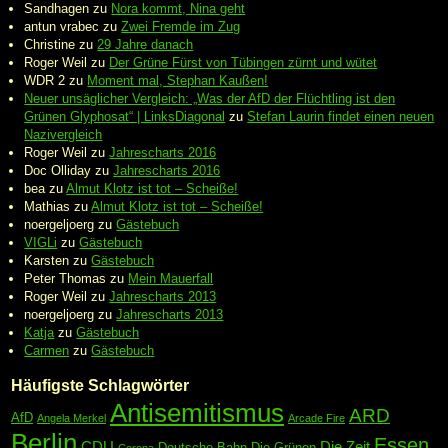
Sandhagen
zu
Nora kommt, Nina geht
antun vrabec
zu
Zwei Fremde im Zug
Christine
zu
29 Jahre danach
Roger Weil
zu
Der Grüne Fürst von Tübingen zürnt und wütet
WDR 2
zu
Moment mal, Stephan Kaußen!
Neuer unsäglicher Vergleich: „Was der AfD der Flüchtling ist den
Grünen Glyphosat“ | LinksDiagonal
zu
Stefan Laurin findet einen neuen
Nazivergleich
Roger Weil
zu
Jahrescharts 2016
Doc Olliday
zu
Jahrescharts 2016
bea
zu
Almut Klotz ist tot – Scheiße!
Mathias
zu
Almut Klotz ist tot – Scheiße!
noergeljoerg
zu
Gästebuch
VIGLi
zu
Gästebuch
Karsten
zu
Gästebuch
Peter Thomas
zu
Mein Mauerfall
Roger Weil
zu
Jahrescharts 2013
noergeljoerg
zu
Jahrescharts 2013
Katja
zu
Gästebuch
Carmen
zu
Gästebuch
Häufigste Schlagwörter
Antisemitismus
ARD
AfD
Angela Merkel
Arcade Fire
Berlin
Essen
CDU
Die Zeit
Deutsche Bahn
Die Grünen