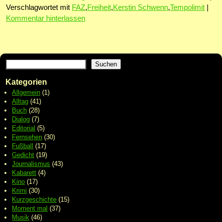
Verschlagwortet mit
FAZ
,
Freiheit
,
Kerstin Schwenn
,
Tempolimit
|
Kommentar hinterlassen
Suchen
Kategorien
Allgemein
(1)
Alltag
(41)
Buch
(28)
Dialog
(7)
Editorial
(5)
Fernsehen
(30)
Fußball
(17)
Gedicht
(19)
Journalismus
(43)
Kabarett
(4)
Kino
(17)
Krimi
(30)
Kurzgeschichte
(15)
Moment mal
(37)
Musik
(46)