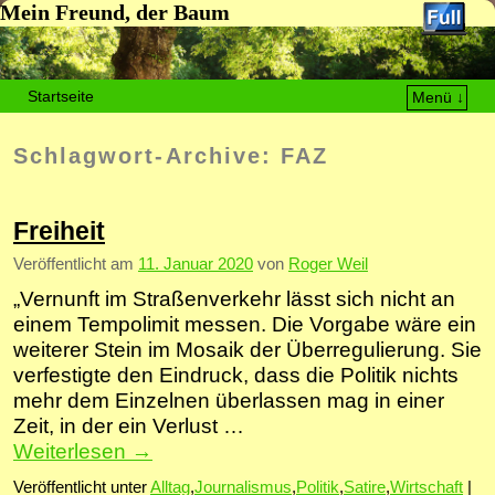
Mein Freund, der Baum
Startseite
Menü ↓
Zum Inhalt wechseln
Zum sekundären Inhalt wechseln
Schlagwort-Archive:
FAZ
Freiheit
Veröffentlicht am
11. Januar 2020
von
Roger Weil
„Vernunft im Straßenverkehr lässt sich nicht an
einem Tempolimit messen. Die Vorgabe wäre ein
weiterer Stein im Mosaik der Überregulierung. Sie
verfestigte den Eindruck, dass die Politik nichts
mehr dem Einzelnen überlassen mag in einer
Zeit, in der ein Verlust …
Weiterlesen
→
Veröffentlicht unter
Alltag
,
Journalismus
,
Politik
,
Satire
,
Wirtschaft
|