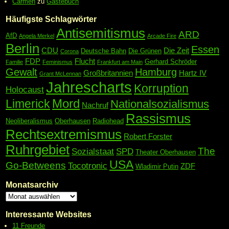
Carmen
zu
Gästebuch
Häufigste Schlagwörter
Antisemitismus
ARD
AfD
Angela Merkel
Arcade Fire
Berlin
Essen
CDU
Die Zeit
Deutsche Bahn
Die Grünen
Corona
FDP
Flucht
Gerhard Schröder
Familie
Feminismus
Frankfurt am Main
Gewalt
Hamburg
Großbritannien
Hartz IV
Grant McLennan
Jahrescharts
Korruption
Holocaust
Mord
Limerick
Nationalsozialismus
Nachruf
Rassismus
Neoliberalismus
Oberhausen
Radiohead
Rechtsextremismus
Robert Forster
Ruhrgebiet
The
Sozialstaat
SPD
Theater Oberhausen
USA
Go-Betweens
Tocotronic
ZDF
Wladimir Putin
Monatsarchiv
Interessante Websites
11 Freunde