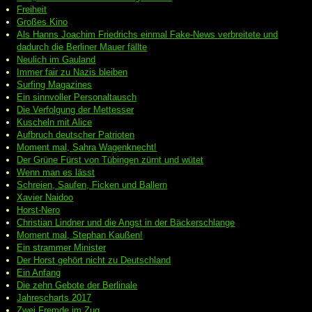
Freiheit
Großes Kino
Als Hanns Joachim Friedrichs einmal Fake-News verbreitete und
dadurch die Berliner Mauer fällte
Neulich im Gauland
Immer fair zu Nazis bleiben
Surfing Magazines
Ein sinnvoller Personaltausch
Die Verfolgung der Mettesser
Kuscheln mit Alice
Aufbruch deutscher Patrioten
Moment mal, Sahra Wagenknecht!
Der Grüne Fürst von Tübingen zürnt und wütet
Wenn man es lässt
Schreien, Saufen, Ficken und Ballern
Xavier Naidoo
Horst-Nero
Christian Lindner und die Angst in der Bäckerschlange
Moment mal, Stephan Kaußen!
Ein strammer Minister
Der Horst gehört nicht zu Deutschland
Ein Anfang
Die zehn Gebote der Berlinale
Jahrescharts 2017
Zwei Fremde im Zug