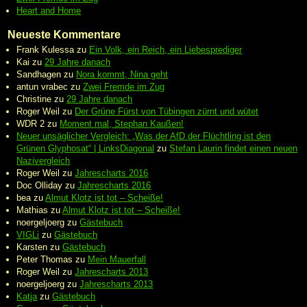
Heart and Home
Neueste Kommentare
Frank Kulessa
zu
Ein Volk, ein Reich, ein Liebesprediger
Kai
zu
29 Jahre danach
Sandhagen
zu
Nora kommt, Nina geht
antun vrabec
zu
Zwei Fremde im Zug
Christine
zu
29 Jahre danach
Roger Weil
zu
Der Grüne Fürst von Tübingen zürnt und wütet
WDR 2
zu
Moment mal, Stephan Kaußen!
Neuer unsäglicher Vergleich: „Was der AfD der Flüchtling ist den
Grünen Glyphosat“ | LinksDiagonal
zu
Stefan Laurin findet einen neuen
Nazivergleich
Roger Weil
zu
Jahrescharts 2016
Doc Olliday
zu
Jahrescharts 2016
bea
zu
Almut Klotz ist tot – Scheiße!
Mathias
zu
Almut Klotz ist tot – Scheiße!
noergeljoerg
zu
Gästebuch
VIGLi
zu
Gästebuch
Karsten
zu
Gästebuch
Peter Thomas
zu
Mein Mauerfall
Roger Weil
zu
Jahrescharts 2013
noergeljoerg
zu
Jahrescharts 2013
Katja
zu
Gästebuch