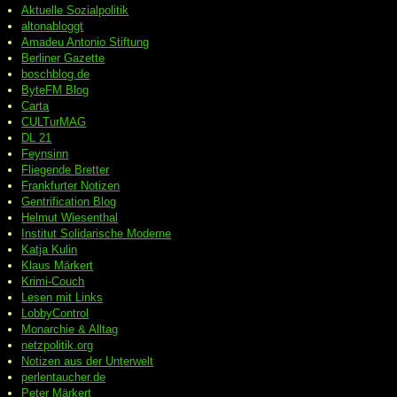
Aktuelle Sozialpolitik
altonabloggt
Amadeu Antonio Stiftung
Berliner Gazette
boschblog.de
ByteFM Blog
Carta
CULTurMAG
DL 21
Feynsinn
Fliegende Bretter
Frankfurter Notizen
Gentrification Blog
Helmut Wiesenthal
Institut Solidarische Moderne
Katja Kulin
Klaus Märkert
Krimi-Couch
Lesen mit Links
LobbyControl
Monarchie & Alltag
netzpolitik.org
Notizen aus der Unterwelt
perlentaucher.de
Peter
Märkert