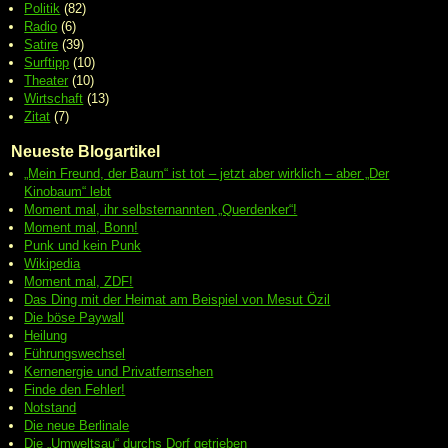
Politik
(82)
Radio
(6)
Satire
(39)
Surftipp
(10)
Theater
(10)
Wirtschaft
(13)
Zitat
(7)
Neueste Blogartikel
„Mein Freund, der Baum“ ist tot – jetzt aber wirklich – aber „Der
Kinobaum“ lebt
Moment mal, ihr selbsternannten „Querdenker“!
Moment mal, Bonn!
Punk und kein Punk
Wikipedia
Moment mal, ZDF!
Das Ding mit der Heimat am Beispiel von Mesut Özil
Die böse Paywall
Heilung
Führungswechsel
Kernenergie und Privatfernsehen
Finde den Fehler!
Notstand
Die neue Berlinale
Die „Umweltsau“ durchs Dorf getrieben