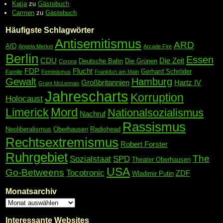
Katja
zu
Gästebuch
Carmen
zu
Gästebuch
Häufigste Schlagwörter
Antisemitismus
ARD
AfD
Angela Merkel
Arcade Fire
Berlin
Essen
CDU
Die Zeit
Deutsche Bahn
Die Grünen
Corona
FDP
Flucht
Gerhard Schröder
Familie
Feminismus
Frankfurt am Main
Gewalt
Hamburg
Großbritannien
Hartz IV
Grant McLennan
Jahrescharts
Korruption
Holocaust
Mord
Limerick
Nationalsozialismus
Nachruf
Rassismus
Neoliberalismus
Oberhausen
Radiohead
Rechtsextremismus
Robert Forster
Ruhrgebiet
The
Sozialstaat
SPD
Theater Oberhausen
USA
Go-Betweens
Tocotronic
ZDF
Wladimir Putin
Monatsarchiv
Interessante Websites