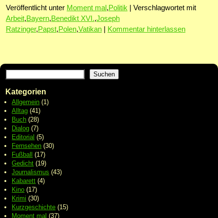
Veröffentlicht unter
Moment mal
,
Politik
|
Verschlagwortet mit
Arbeit
,
Bayern
,
Benedikt XVI.
,
Joseph
Ratzinger
,
Papst
,
Polen
,
Vatikan
|
Kommentar hinterlassen
Suchen
Kategorien
Allgemein
(1)
Alltag
(41)
Buch
(28)
Dialog
(7)
Editorial
(5)
Fernsehen
(30)
Fußball
(17)
Gedicht
(19)
Journalismus
(43)
Kabarett
(4)
Kino
(17)
Krimi
(30)
Kurzgeschichte
(15)
Moment mal
(37)