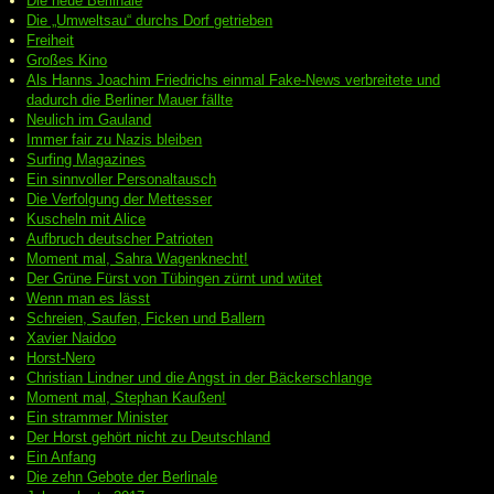
Die neue Berlinale
Die „Umweltsau“ durchs Dorf getrieben
Freiheit
Großes Kino
Als Hanns Joachim Friedrichs einmal Fake-News verbreitete und
dadurch die Berliner Mauer fällte
Neulich im Gauland
Immer fair zu Nazis bleiben
Surfing Magazines
Ein sinnvoller Personaltausch
Die Verfolgung der Mettesser
Kuscheln mit Alice
Aufbruch deutscher Patrioten
Moment mal, Sahra Wagenknecht!
Der Grüne Fürst von Tübingen zürnt und wütet
Wenn man es lässt
Schreien, Saufen, Ficken und Ballern
Xavier Naidoo
Horst-Nero
Christian Lindner und die Angst in der Bäckerschlange
Moment mal, Stephan Kaußen!
Ein strammer Minister
Der Horst gehört nicht zu Deutschland
Ein Anfang
Die zehn Gebote der Berlinale