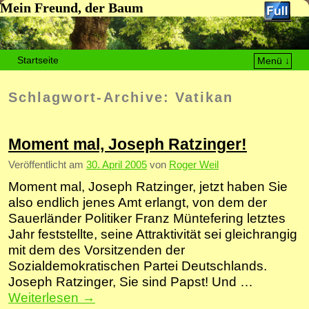
Mein Freund, der Baum
Startseite
Menü ↓
Zum Inhalt wechseln
Zum sekundären Inhalt wechseln
Schlagwort-Archive:
Vatikan
Moment mal, Joseph Ratzinger!
Veröffentlicht am
30. April 2005
von
Roger Weil
Moment mal, Joseph Ratzinger, jetzt haben Sie
also endlich jenes Amt erlangt, von dem der
Sauerländer Politiker Franz Müntefering letztes
Jahr feststellte, seine Attraktivität sei gleichrangig
mit dem des Vorsitzenden der
Sozialdemokratischen Partei Deutschlands.
Joseph Ratzinger, Sie sind Papst! Und …
Weiterlesen
→