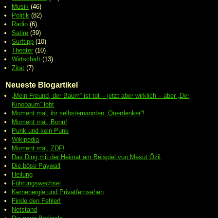
Musik
(46)
Politik
(82)
Radio
(6)
Satire
(39)
Surftipp
(10)
Theater
(10)
Wirtschaft
(13)
Zitat
(7)
Neueste Blogartikel
„Mein Freund, der Baum“ ist tot – jetzt aber wirklich – aber „Der
Kinobaum“ lebt
Moment mal, ihr selbsternannten „Querdenker“!
Moment mal, Bonn!
Punk und kein Punk
Wikipedia
Moment mal, ZDF!
Das Ding mit der Heimat am Beispiel von Mesut Özil
Die böse Paywall
Heilung
Führungswechsel
Kernenergie und Privatfernsehen
Finde den Fehler!
Notstand