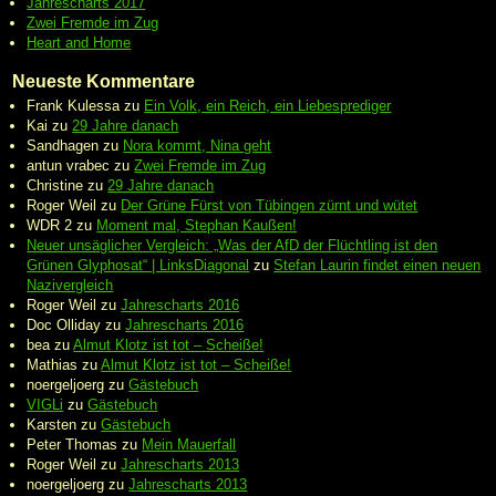
Jahrescharts 2017
Zwei Fremde im Zug
Heart and Home
Neueste Kommentare
Frank Kulessa
zu
Ein Volk, ein Reich, ein Liebesprediger
Kai
zu
29 Jahre danach
Sandhagen
zu
Nora kommt, Nina geht
antun vrabec
zu
Zwei Fremde im Zug
Christine
zu
29 Jahre danach
Roger Weil
zu
Der Grüne Fürst von Tübingen zürnt und wütet
WDR 2
zu
Moment mal, Stephan Kaußen!
Neuer unsäglicher Vergleich: „Was der AfD der Flüchtling ist den
Grünen Glyphosat“ | LinksDiagonal
zu
Stefan Laurin findet einen neuen
Nazivergleich
Roger Weil
zu
Jahrescharts 2016
Doc Olliday
zu
Jahrescharts 2016
bea
zu
Almut Klotz ist tot – Scheiße!
Mathias
zu
Almut Klotz ist tot – Scheiße!
noergeljoerg
zu
Gästebuch
VIGLi
zu
Gästebuch
Karsten
zu
Gästebuch
Peter Thomas
zu
Mein Mauerfall
Roger Weil
zu
Jahrescharts 2013
noergeljoerg
zu
Jahrescharts 2013