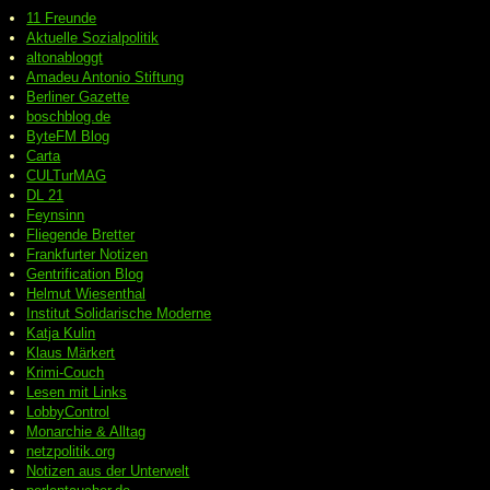
11 Freunde
Aktuelle Sozialpolitik
altonabloggt
Amadeu Antonio Stiftung
Berliner Gazette
boschblog.de
ByteFM Blog
Carta
CULTurMAG
DL 21
Feynsinn
Fliegende Bretter
Frankfurter Notizen
Gentrification Blog
Helmut Wiesenthal
Institut Solidarische Moderne
Katja Kulin
Klaus Märkert
Krimi-Couch
Lesen mit Links
LobbyControl
Monarchie & Alltag
netzpolitik.org
Notizen aus der Unterwelt