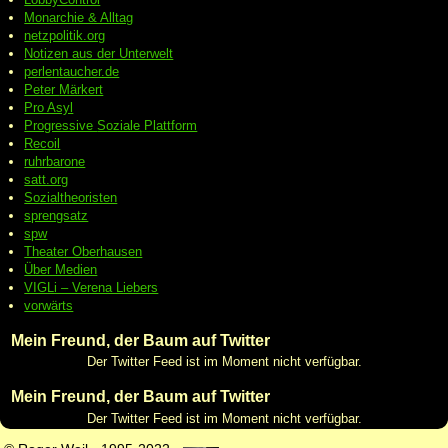
Monarchie & Alltag
netzpolitik.org
Notizen aus der Unterwelt
perlentaucher.de
Peter
Märkert
Pro Asyl
Progressive
Soziale Plattform
Recoil
ruhrbarone
satt.org
Sozialtheoristen
sprengsatz
spw
Theater Oberhausen
Über Medien
VIGLi – Verena Liebers
vorwärts
Mein Freund, der Baum auf Twitter
Der Twitter Feed ist im Moment nicht verfügbar.
Mein Freund, der Baum auf Twitter
Der Twitter Feed ist im Moment nicht verfügbar.