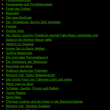
Kernenergie und Privatfernsehen
Finde den Fehler!
Notstand
Die neue Berlinale
Die „Umweltsau“ durchs Dorf getrieben
Freiheit
Großes Kino
Als Hanns Joachim Friedrichs einmal Fake-News verbreitete und
dadurch die Berliner Mauer fällte
Neulich im Gauland
Immer fair zu Nazis bleiben
Surfing Magazines
Ein sinnvoller Personaltausch
Die Verfolgung der Mettesser
Kuscheln mit Alice
Aufbruch deutscher Patrioten
Moment mal, Sahra Wagenknecht!
Der Grüne Fürst von Tübingen zürnt und wütet
Wenn man es lässt
Schreien, Saufen, Ficken und Ballern
Xavier Naidoo
Horst-Nero
Christian Lindner und die Angst in der Bäckerschlange
Moment mal, Stephan Kaußen!