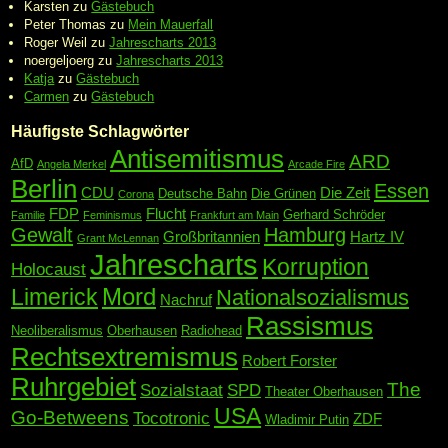
Karsten
zu
Gästebuch
Peter Thomas
zu
Mein Mauerfall
Roger Weil
zu
Jahrescharts 2013
noergeljoerg
zu
Jahrescharts 2013
Katja
zu
Gästebuch
Carmen
zu
Gästebuch
Häufigste Schlagwörter
Antisemitismus
ARD
AfD
Angela Merkel
Arcade Fire
Berlin
Essen
CDU
Die Zeit
Deutsche Bahn
Die Grünen
Corona
FDP
Flucht
Gerhard Schröder
Familie
Feminismus
Frankfurt am Main
Gewalt
Hamburg
Großbritannien
Hartz IV
Grant McLennan
Jahrescharts
Korruption
Holocaust
Mord
Limerick
Nationalsozialismus
Nachruf
Rassismus
Neoliberalismus
Oberhausen
Radiohead
Rechtsextremismus
Robert Forster
Ruhrgebiet
The
Sozialstaat
SPD
Theater Oberhausen
USA
Go-Betweens
Tocotronic
ZDF
Wladimir Putin