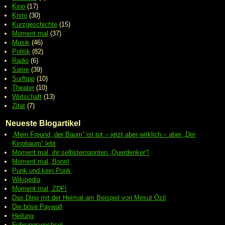
Kino
(17)
Krimi
(30)
Kurzgeschichte
(15)
Moment mal
(37)
Musik
(46)
Politik
(82)
Radio
(6)
Satire
(39)
Surftipp
(10)
Theater
(10)
Wirtschaft
(13)
Zitat
(7)
Neueste Blogartikel
„Mein Freund, der Baum“ ist tot – jetzt aber wirklich – aber „Der
Kinobaum“ lebt
Moment mal, ihr selbsternannten „Querdenker“!
Moment mal, Bonn!
Punk und kein Punk
Wikipedia
Moment mal, ZDF!
Das Ding mit der Heimat am Beispiel von Mesut Özil
Die böse Paywall
Heilung
Führungswechsel