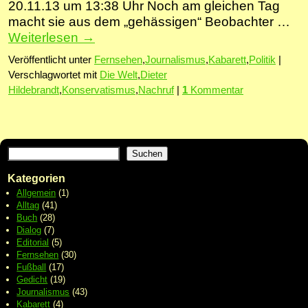
20.11.13 um 13:38 Uhr Noch am gleichen Tag
macht sie aus dem „gehässigen“ Beobachter …
Weiterlesen
→
Veröffentlicht unter
Fernsehen
,
Journalismus
,
Kabarett
,
Politik
|
Verschlagwortet mit
Die Welt
,
Dieter
Hildebrandt
,
Konservatismus
,
Nachruf
|
1
Kommentar
Suchen
Kategorien
Allgemein
(1)
Alltag
(41)
Buch
(28)
Dialog
(7)
Editorial
(5)
Fernsehen
(30)
Fußball
(17)
Gedicht
(19)
Journalismus
(43)
Kabarett
(4)