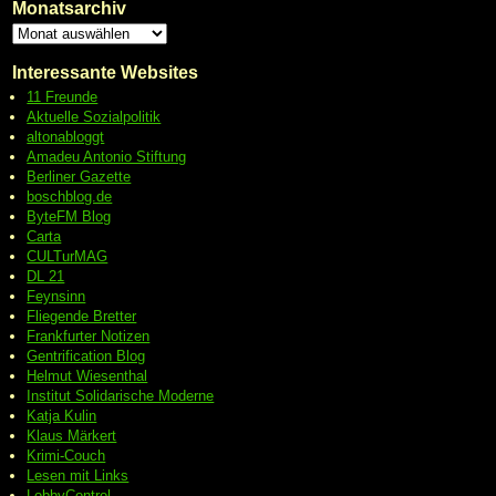
Monatsarchiv
Interessante Websites
11 Freunde
Aktuelle Sozialpolitik
altonabloggt
Amadeu Antonio Stiftung
Berliner Gazette
boschblog.de
ByteFM Blog
Carta
CULTurMAG
DL 21
Feynsinn
Fliegende Bretter
Frankfurter Notizen
Gentrification Blog
Helmut Wiesenthal
Institut Solidarische Moderne
Katja Kulin
Klaus Märkert
Krimi-Couch
Lesen mit Links
LobbyControl