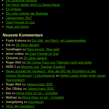
Ein strammer Minister
Der Horst gehört nicht zu Deutschland
Ein Anfang
Die zehn Gebote der Berlinale
Jahrescharts 2017
Zwei Fremde im Zug
Heart and Home
Neueste Kommentare
Frank Kulessa
zu
Ein Volk, ein Reich, ein Liebesprediger
Kai
zu
29 Jahre danach
Sandhagen
zu
Nora kommt, Nina geht
antun vrabec
zu
Zwei Fremde im Zug
Christine
zu
29 Jahre danach
Roger Weil
zu
Der Grüne Fürst von Tübingen zürnt und wütet
WDR 2
zu
Moment mal, Stephan Kaußen!
Neuer unsäglicher Vergleich: „Was der AfD der Flüchtling ist den
Grünen Glyphosat“ | LinksDiagonal
zu
Stefan Laurin findet einen neuen
Nazivergleich
Roger Weil
zu
Jahrescharts 2016
Doc Olliday
zu
Jahrescharts 2016
bea
zu
Almut Klotz ist tot – Scheiße!
Mathias
zu
Almut Klotz ist tot – Scheiße!
noergeljoerg
zu
Gästebuch
VIGLi
zu
Gästebuch