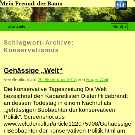
Mein Freund, der Baum
Startseite
Menü ↓
Zum Inhalt wechseln
Zum sekundären Inhalt wechseln
Schlagwort-Archive:
Konservatismus
Gehässige „Welt“
Veröffentlicht am
26. November 2013
von
Roger Weil
Die konservative Tageszeitung Die Welt
bezeichnet den Kabarettisten Dieter Hildebrandt
an dessen Todestag in einem Nachruf als
„gehässigen Beobachter der konservativen
Politik“. Screenshot aus
www.welt.de/kultur/article122075908/Gehaessige
r-Beobachter-der-konservativen-Politik.html am