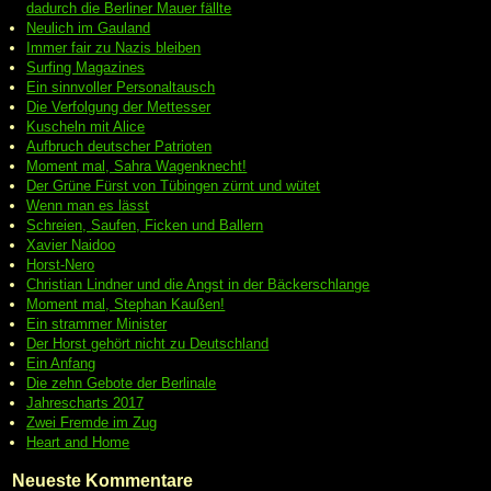
dadurch die Berliner Mauer fällte
Neulich im Gauland
Immer fair zu Nazis bleiben
Surfing Magazines
Ein sinnvoller Personaltausch
Die Verfolgung der Mettesser
Kuscheln mit Alice
Aufbruch deutscher Patrioten
Moment mal, Sahra Wagenknecht!
Der Grüne Fürst von Tübingen zürnt und wütet
Wenn man es lässt
Schreien, Saufen, Ficken und Ballern
Xavier Naidoo
Horst-Nero
Christian Lindner und die Angst in der Bäckerschlange
Moment mal, Stephan Kaußen!
Ein strammer Minister
Der Horst gehört nicht zu Deutschland
Ein Anfang
Die zehn Gebote der Berlinale
Jahrescharts 2017
Zwei Fremde im Zug
Heart and Home
Neueste Kommentare