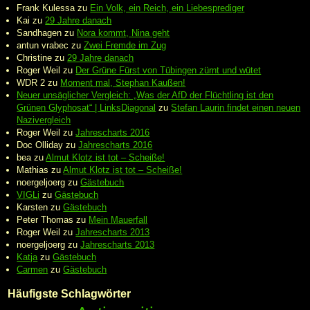
Frank Kulessa
zu
Ein Volk, ein Reich, ein Liebesprediger
Kai
zu
29 Jahre danach
Sandhagen
zu
Nora kommt, Nina geht
antun vrabec
zu
Zwei Fremde im Zug
Christine
zu
29 Jahre danach
Roger Weil
zu
Der Grüne Fürst von Tübingen zürnt und wütet
WDR 2
zu
Moment mal, Stephan Kaußen!
Neuer unsäglicher Vergleich: „Was der AfD der Flüchtling ist den
Grünen Glyphosat“ | LinksDiagonal
zu
Stefan Laurin findet einen neuen
Nazivergleich
Roger Weil
zu
Jahrescharts 2016
Doc Olliday
zu
Jahrescharts 2016
bea
zu
Almut Klotz ist tot – Scheiße!
Mathias
zu
Almut Klotz ist tot – Scheiße!
noergeljoerg
zu
Gästebuch
VIGLi
zu
Gästebuch
Karsten
zu
Gästebuch
Peter Thomas
zu
Mein Mauerfall
Roger Weil
zu
Jahrescharts 2013
noergeljoerg
zu
Jahrescharts 2013
Katja
zu
Gästebuch
Carmen
zu
Gästebuch
Häufigste Schlagwörter