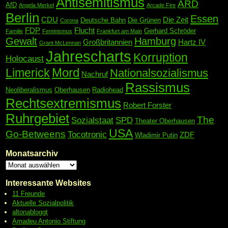
Antisemitismus
ARD
AfD
Angela Merkel
Arcade Fire
Berlin
Essen
CDU
Die Zeit
Deutsche Bahn
Die Grünen
Corona
FDP
Flucht
Gerhard Schröder
Familie
Feminismus
Frankfurt am Main
Gewalt
Hamburg
Großbritannien
Hartz IV
Grant McLennan
Jahrescharts
Korruption
Holocaust
Mord
Limerick
Nationalsozialismus
Nachruf
Rassismus
Neoliberalismus
Oberhausen
Radiohead
Rechtsextremismus
Robert Forster
Ruhrgebiet
The
Sozialstaat
SPD
Theater Oberhausen
USA
Go-Betweens
Tocotronic
ZDF
Wladimir Putin
Monatsarchiv
Interessante Websites
11 Freunde
Aktuelle Sozialpolitik
altonabloggt
Amadeu Antonio Stiftung