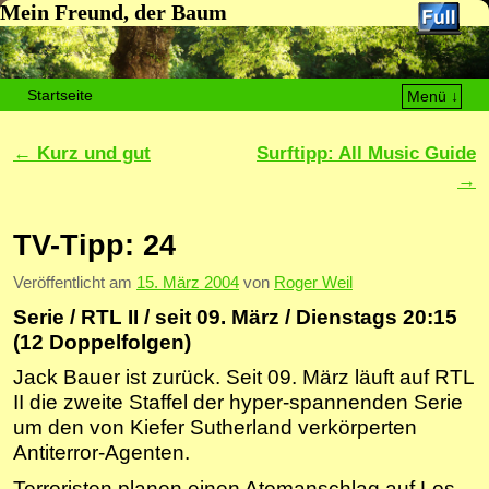
Mein Freund, der Baum
Startseite
Menü ↓
Zum Inhalt wechseln
Zum sekundären Inhalt wechseln
Artikelnavigation
←
Kurz und gut
Surftipp: All Music Guide
→
TV-Tipp: 24
Veröffentlicht am
15. März 2004
von
Roger Weil
Serie / RTL II / seit 09. März / Dienstags 20:15
(12 Doppelfolgen)
Jack Bauer ist zurück. Seit 09. März läuft auf RTL
II die zweite Staffel der hyper-spannenden Serie
um den von Kiefer Sutherland verkörperten
Antiterror-Agenten.
Terroristen planen einen Atomanschlag auf Los