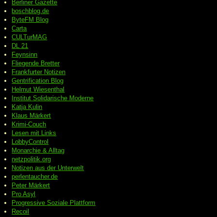
Berliner Gazette
boschblog.de
ByteFM Blog
Carta
CULTurMAG
DL 21
Feynsinn
Fliegende Bretter
Frankfurter Notizen
Gentrification Blog
Helmut Wiesenthal
Institut Solidarische Moderne
Katja Kulin
Klaus Märkert
Krimi-Couch
Lesen mit Links
LobbyControl
Monarchie & Alltag
netzpolitik.org
Notizen aus der Unterwelt
perlentaucher.de
Peter
Märkert
Pro Asyl
Progressive
Soziale Plattform
Recoil