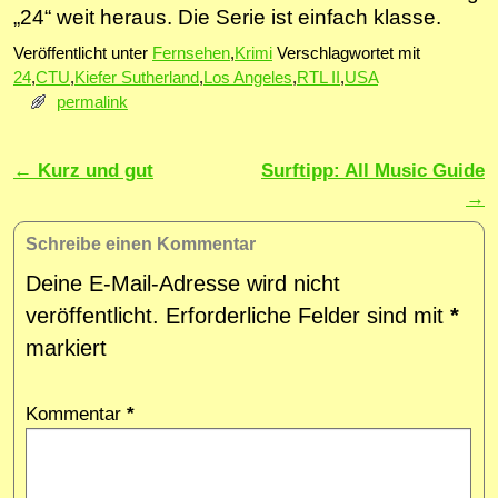
„24“ weit heraus. Die Serie ist einfach klasse.
Veröffentlicht unter
Fernsehen
,
Krimi
Verschlagwortet mit
24
,
CTU
,
Kiefer Sutherland
,
Los Angeles
,
RTL II
,
USA
permalink
Artikelnavigation
←
Kurz und gut
Surftipp: All Music Guide
→
Schreibe einen Kommentar
Deine E-Mail-Adresse wird nicht
veröffentlicht.
Erforderliche Felder sind mit
*
markiert
Kommentar
*