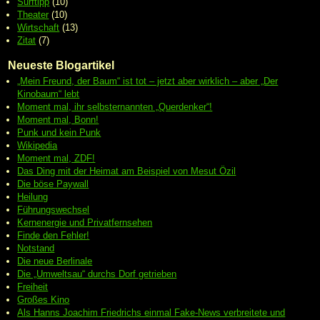
Surftipp
(10)
Theater
(10)
Wirtschaft
(13)
Zitat
(7)
Neueste Blogartikel
„Mein Freund, der Baum“ ist tot – jetzt aber wirklich – aber „Der
Kinobaum“ lebt
Moment mal, ihr selbsternannten „Querdenker“!
Moment mal, Bonn!
Punk und kein Punk
Wikipedia
Moment mal, ZDF!
Das Ding mit der Heimat am Beispiel von Mesut Özil
Die böse Paywall
Heilung
Führungswechsel
Kernenergie und Privatfernsehen
Finde den Fehler!
Notstand
Die neue Berlinale
Die „Umweltsau“ durchs Dorf getrieben
Freiheit
Großes Kino
Als Hanns Joachim Friedrichs einmal Fake-News verbreitete und