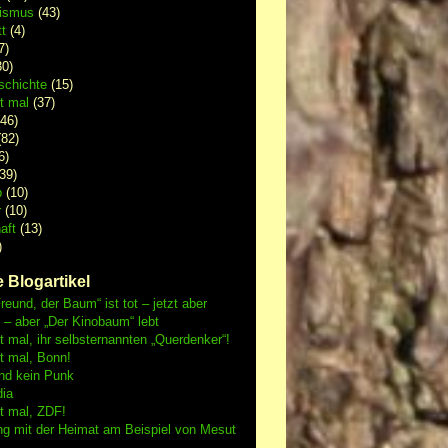
lismus
(43)
t
(4)
7)
0)
schichte
(15)
 mal
(37)
46)
82)
6)
39)
p
(10)
r
(10)
aft
(13)
)
 Blogartikel
reund, der Baum“ ist tot – jetzt aber
h – aber „Der Kinobaum“ lebt
mal, ihr selbsternannten „Querdenker“!
 mal, Bonn!
nd kein Punk
dia
 mal, ZDF!
ng mit der Heimat am Beispiel von Mesut