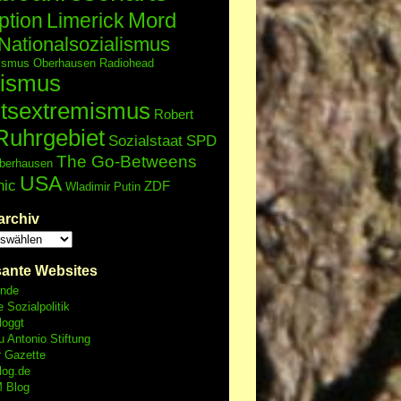
Mord
ption
Limerick
Nationalsozialismus
lismus
Oberhausen
Radiohead
ismus
tsextremismus
Robert
Ruhrgebiet
Sozialstaat
SPD
The Go-Betweens
berhausen
USA
nic
ZDF
Wladimir Putin
archiv
sante Websites
unde
e Sozialpolitik
loggt
 Antonio Stiftung
r Gazette
log.de
 Blog