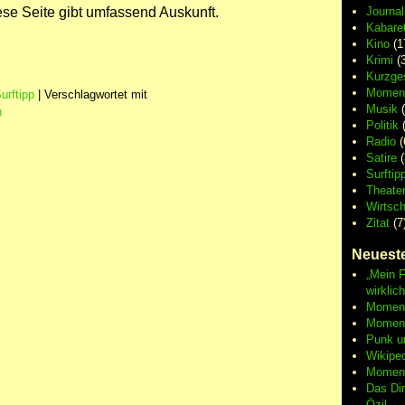
se Seite gibt umfassend Auskunft.
Journa
Kabaret
Kino
(1
Krimi
(3
Kurzge
Moment
urftipp
|
Verschlagwortet mit
Musik
(
n
Politik
(
Radio
(
Satire
(
Surftip
Theate
Wirtsch
Zitat
(7
Neueste
„Mein F
wirklic
Moment 
Moment
Punk u
Wikipe
Moment
Das Di
Özil