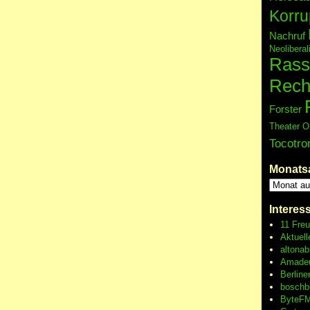
Korru
Nachruf
Neolibera
Rass
Rech
Forster
Theater O
Tocotro
Monats
Interes
11 Fre
Aktuell
altonab
Amadeu
Berline
boschb
ByteFM