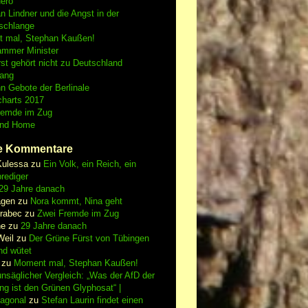
Nero
an Lindner und die Angst in der
schlange
 mal, Stephan Kaußen!
ammer Minister
st gehört nicht zu Deutschland
fang
n Gebote der Berlinale
charts 2017
remde im Zug
and Home
e Kommentare
Kulessa
zu
Ein Volk, ein Reich, ein
rediger
29 Jahre danach
gen
zu
Nora kommt, Nina geht
vrabec
zu
Zwei Fremde im Zug
ne
zu
29 Jahre danach
Weil
zu
Der Grüne Fürst von Tübingen
nd wütet
zu
Moment mal, Stephan Kaußen!
nsäglicher Vergleich: „Was der AfD der
ing ist den Grünen Glyphosat“ |
iagonal
zu
Stefan Laurin findet einen