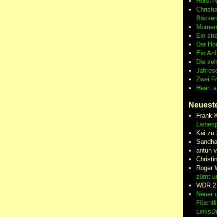
Horst-
Christi
Bäcker
Moment
Ein str
Der Hor
Ein An
Die zeh
Jahres
Zwei F
Heart 
Neuest
Frank 
Liebesp
Kai
zu
Sandha
antun 
Christi
Roger 
zürnt u
WDR 2
Neuer u
Flüchtl
LinksD