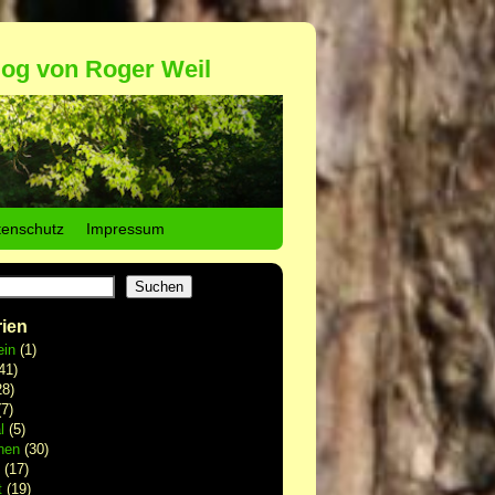
log von Roger Weil
tenschutz
Impressum
Suchen
ien
ein
(1)
41)
8)
7)
l
(5)
hen
(30)
(17)
t
(19)