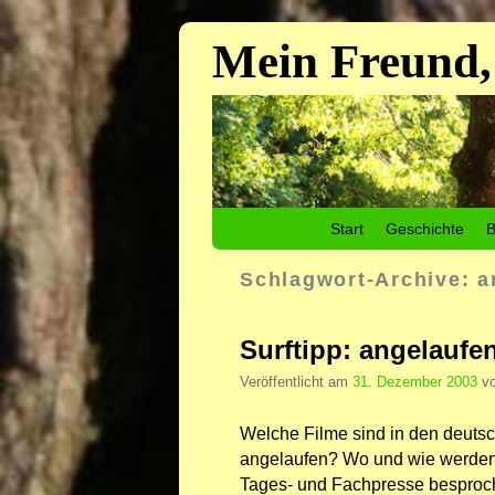
Mein Freund,
Zum Inhalt wechseln
Zum sekundären Inhalt wechseln
Start
Geschichte
B
Schlagwort-Archive:
a
Surftipp: angelaufe
Veröffentlicht am
31. Dezember 2003
v
Welche Filme sind in den deuts
angelaufen? Wo und wie werden 
Tages- und Fachpresse besproc