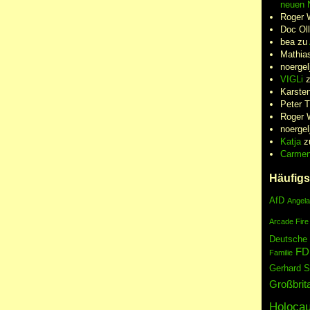
neuen N
Roger 
Doc Oll
bea
zu
Mathia
noergel
VIGLi
Karste
Peter 
Roger 
noergel
Katja
z
Carme
Häufigs
AfD
Angela
Arcade Fire
Deutsche
FD
Familie
Gerhard S
Großbrit
Holocau