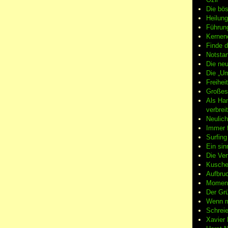
Die bö
Heilung
Führun
Kernene
Finde d
Notsta
Die neu
Die „Um
Freiheit
Großes
Als Ha
verbrei
Neulic
Immer f
Surfin
Ein sin
Die Ver
Kuschel
Aufbruc
Moment
Der Grü
Wenn m
Schreie
Xavier