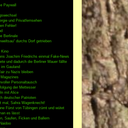
se Paywall
gswechsel
rgie und Privatfernsehen
en Fehler!
nd
e Berlinale
weltsau“ durchs Dorf getrieben
 Kino
nns Joachim Friedrichs einmal Fake-News
tete und dadurch die Berliner Mauer fällte
h im Gauland
air zu Nazis bleiben
g Magazines
nvoller Personaltausch
folgung der Mettesser
n mit Alice
h deutscher Patrioten
 mal, Sahra Wagenknecht!
ne Fürst von Tübingen zürnt und wütet
an es lässt
n, Saufen, Ficken und Ballern
 Naidoo