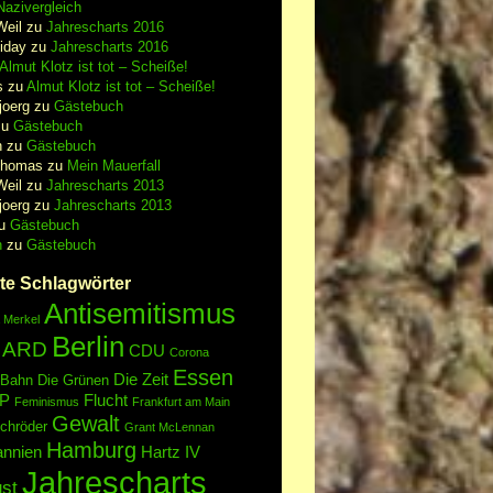
azivergleich
Weil
zu
Jahrescharts 2016
iday
zu
Jahrescharts 2016
Almut Klotz ist tot – Scheiße!
s
zu
Almut Klotz ist tot – Scheiße!
joerg
zu
Gästebuch
zu
Gästebuch
n
zu
Gästebuch
Thomas
zu
Mein Mauerfall
Weil
zu
Jahrescharts 2013
joerg
zu
Jahrescharts 2013
u
Gästebuch
n
zu
Gästebuch
te Schlagwörter
Antisemitismus
 Merkel
Berlin
ARD
CDU
Corona
Essen
Die Zeit
 Bahn
Die Grünen
P
Flucht
Feminismus
Frankfurt am Main
Gewalt
chröder
Grant McLennan
Hamburg
annien
Hartz IV
Jahrescharts
st