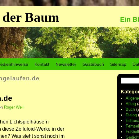
 der Baum
Ein B
edienhinweise
Kontakt
Newsletter
Gästebuch
Sitemap
Da
ngelaufen.de
Kategor
n.de
Allgem
Alltag
(
on
Roger Weil
Buch
(2
Dialog
(
Editoria
chen Lichtspielhäusern
Fernse
diese Zelluloid-Werke in der
Fußball
hen? Was steht sonst noch im
Gedich