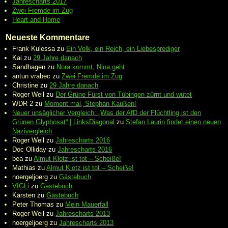
Jahrescharts 2017
Zwei Fremde im Zug
Heart and Home
Neueste Kommentare
Frank Kulessa
zu
Ein Volk, ein Reich, ein Liebesprediger
Kai
zu
29 Jahre danach
Sandhagen
zu
Nora kommt, Nina geht
antun vrabec
zu
Zwei Fremde im Zug
Christine
zu
29 Jahre danach
Roger Weil
zu
Der Grüne Fürst von Tübingen zürnt und wütet
WDR 2
zu
Moment mal, Stephan Kaußen!
Neuer unsäglicher Vergleich: „Was der AfD der Flüchtling ist den
Grünen Glyphosat“ | LinksDiagonal
zu
Stefan Laurin findet einen neuen
Nazivergleich
Roger Weil
zu
Jahrescharts 2016
Doc Olliday
zu
Jahrescharts 2016
bea
zu
Almut Klotz ist tot – Scheiße!
Mathias
zu
Almut Klotz ist tot – Scheiße!
noergeljoerg
zu
Gästebuch
VIGLi
zu
Gästebuch
Karsten
zu
Gästebuch
Peter Thomas
zu
Mein Mauerfall
Roger Weil
zu
Jahrescharts 2013
noergeljoerg
zu
Jahrescharts 2013