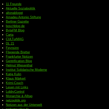
11 Freunde
Aktuelle Sozialpolitik
altonabloggt
Amadeu Antonio Stiftung
Berliner Gazette
boschblog.de
ByteFM Blog
Carta
CULTurMAG
DL 21
Feynsinn
Fliegende Bretter
Frankfurter Notizen
Gentrification Blog
Helmut Wiesenthal
Institut Solidarische Moderne
Katja Kulin
Klaus Märkert
Krimi-Couch
Lesen mit Links
LobbyControl
Monarchie & Alltag
netzpolitik.org
Notizen aus der Unterwelt