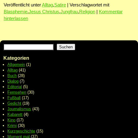
Veröffentlicht unter
Alltag
,
Satire
|
Verschlagwortet mit
Blasphemie
,
Jesus Christus
,
Jungfrau
,
Religion
|
Kommentar
hinterlassen
Suchen
Kategorien
Allgemein
(1)
Alltag
(41)
Buch
(28)
Dialog
(7)
Editorial
(5)
Fernsehen
(30)
Fußball
(17)
Gedicht
(19)
Journalismus
(43)
Kabarett
(4)
Kino
(17)
Krimi
(30)
Kurzgeschichte
(15)
Moment mal
(37)