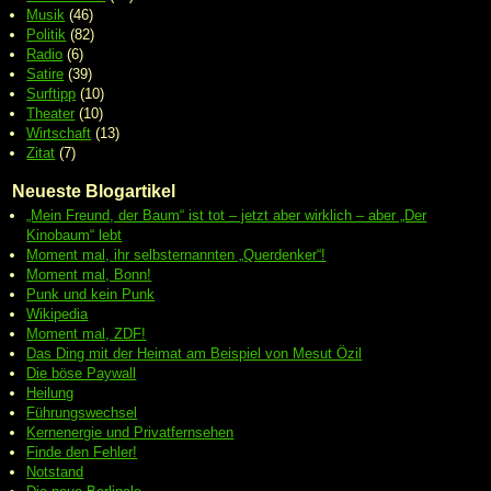
Musik
(46)
Politik
(82)
Radio
(6)
Satire
(39)
Surftipp
(10)
Theater
(10)
Wirtschaft
(13)
Zitat
(7)
Neueste Blogartikel
„Mein Freund, der Baum“ ist tot – jetzt aber wirklich – aber „Der
Kinobaum“ lebt
Moment mal, ihr selbsternannten „Querdenker“!
Moment mal, Bonn!
Punk und kein Punk
Wikipedia
Moment mal, ZDF!
Das Ding mit der Heimat am Beispiel von Mesut Özil
Die böse Paywall
Heilung
Führungswechsel
Kernenergie und Privatfernsehen
Finde den Fehler!
Notstand