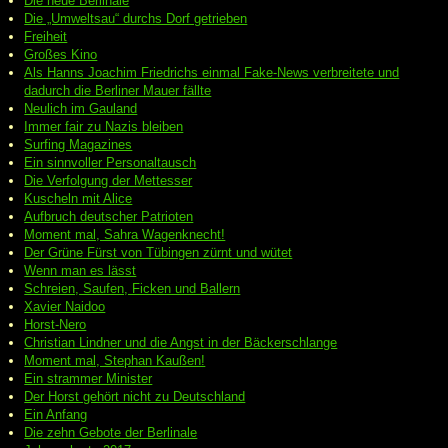
Die neue Berlinale
Die „Umweltsau“ durchs Dorf getrieben
Freiheit
Großes Kino
Als Hanns Joachim Friedrichs einmal Fake-News verbreitete und
dadurch die Berliner Mauer fällte
Neulich im Gauland
Immer fair zu Nazis bleiben
Surfing Magazines
Ein sinnvoller Personaltausch
Die Verfolgung der Mettesser
Kuscheln mit Alice
Aufbruch deutscher Patrioten
Moment mal, Sahra Wagenknecht!
Der Grüne Fürst von Tübingen zürnt und wütet
Wenn man es lässt
Schreien, Saufen, Ficken und Ballern
Xavier Naidoo
Horst-Nero
Christian Lindner und die Angst in der Bäckerschlange
Moment mal, Stephan Kaußen!
Ein strammer Minister
Der Horst gehört nicht zu Deutschland
Ein Anfang
Die zehn Gebote der Berlinale