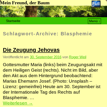
Mein Freund, der Baum
Startseite
Menü ↓
Zum Inhalt wechseln
Zum sekundären Inhalt wechseln
Schlagwort-Archive:
Blasphemie
Die Zeugung Jehovas
Veröffentlicht am
30. September 2016
von
Roger Weil
Gottesmutter Maria (links) beim Zeugungsakt mit
dem Heiligen Geist (rechts). Nicht im Bild, aber
den Akt aus dem Hintergrund beobachtend:
Marias Ehemann Josef. (Photo: Unsplash –
Lizenz: gemeinfrei) Heute am 30. September ist
der Internationale Tag des Rechts auf
Blasphemie. …
Weiterlesen
→