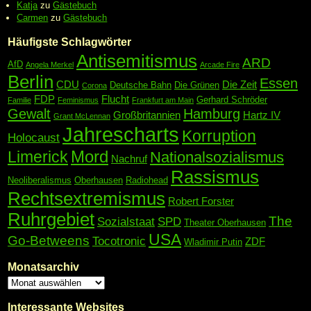
Katja
zu
Gästebuch
Carmen
zu
Gästebuch
Häufigste Schlagwörter
Antisemitismus
ARD
AfD
Angela Merkel
Arcade Fire
Berlin
Essen
CDU
Die Zeit
Deutsche Bahn
Die Grünen
Corona
FDP
Flucht
Gerhard Schröder
Familie
Feminismus
Frankfurt am Main
Gewalt
Hamburg
Großbritannien
Hartz IV
Grant McLennan
Jahrescharts
Korruption
Holocaust
Mord
Limerick
Nationalsozialismus
Nachruf
Rassismus
Neoliberalismus
Oberhausen
Radiohead
Rechtsextremismus
Robert Forster
Ruhrgebiet
The
Sozialstaat
SPD
Theater Oberhausen
USA
Go-Betweens
Tocotronic
ZDF
Wladimir Putin
Monatsarchiv
Interessante Websites