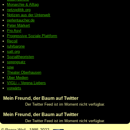
Monarchie & Alltag
netzpolitik.org
Notizen aus der Unterwelt
perlentaucher.de
Peter
Märkert
Pro Asyl
Progressive
Soziale Plattform
Recoil
ruhrbarone
satt.org
Sozialtheoristen
sprengsatz
spw
Theater Oberhausen
Über Medien
VIGLi – Verena Liebers
vorwärts
Mein Freund, der Baum auf Twitter
Der Twitter Feed ist im Moment nicht verfügbar.
Mein Freund, der Baum auf Twitter
Der Twitter Feed ist im Moment nicht verfügbar.
© Roger Weil - 1995-2022