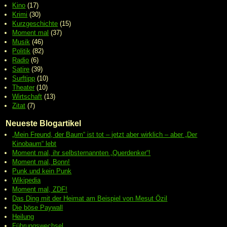
Kino
(17)
Krimi
(30)
Kurzgeschichte
(15)
Moment mal
(37)
Musik
(46)
Politik
(82)
Radio
(6)
Satire
(39)
Surftipp
(10)
Theater
(10)
Wirtschaft
(13)
Zitat
(7)
Neueste Blogartikel
„Mein Freund, der Baum“ ist tot – jetzt aber wirklich – aber „Der
Kinobaum“ lebt
Moment mal, ihr selbsternannten „Querdenker“!
Moment mal, Bonn!
Punk und kein Punk
Wikipedia
Moment mal, ZDF!
Das Ding mit der Heimat am Beispiel von Mesut Özil
Die böse Paywall
Heilung
Führungswechsel