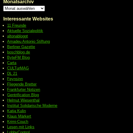
Monatsarchiv
Interessante Websites
11 Freunde
Aktuelle Sozialpolitik
altonabloggt
Amadeu Antonio Stiftung
Berliner Gazette
boschblog.de
ByteFM Blog
Carta
CULTurMAG
DL 21
Feynsinn
Fliegende Bretter
Frankfurter Notizen
Gentrification Blog
Helmut Wiesenthal
Institut Solidarische Moderne
Katja Kulin
Klaus Märkert
Krimi-Couch
Lesen mit Links
LobbyControl