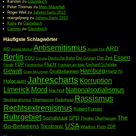
Karsten
zu
Gästebuch
Peter Thomas
zu
Mein Mauerfall
Roger Weil
zu
Jahrescharts 2013
noergeljoerg
zu
Jahrescharts 2013
Katja
zu
Gästebuch
Carmen
zu
Gästebuch
Häufigste Schlagwörter
Antisemitismus
ARD
AfD
Angela Merkel
Arcade Fire
Berlin
Essen
CDU
Die Zeit
Deutsche Bahn
Die Grünen
Corona
FDP
Flucht
Gerhard Schröder
Familie
Feminismus
Frankfurt am Main
Gewalt
Hamburg
Großbritannien
Hartz IV
Grant McLennan
Jahrescharts
Korruption
Holocaust
Mord
Limerick
Nationalsozialismus
Nachruf
Rassismus
Neoliberalismus
Oberhausen
Radiohead
Rechtsextremismus
Robert Forster
Ruhrgebiet
The
Sozialstaat
SPD
Theater Oberhausen
USA
Go-Betweens
Tocotronic
ZDF
Wladimir Putin