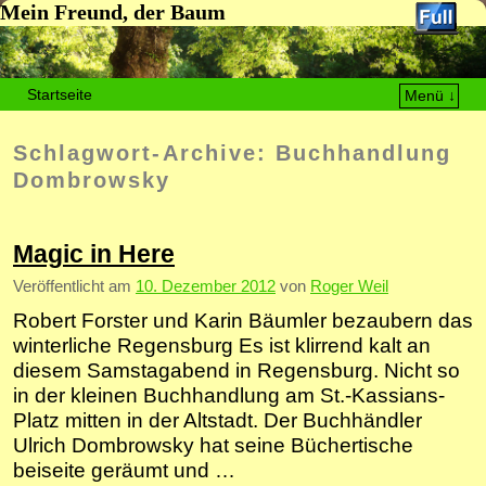
Mein Freund, der Baum
Startseite
Menü ↓
Zum Inhalt wechseln
Zum sekundären Inhalt wechseln
Schlagwort-Archive:
Buchhandlung
Dombrowsky
Magic in Here
Veröffentlicht am
10. Dezember 2012
von
Roger Weil
Robert Forster und Karin Bäumler bezaubern das
winterliche Regensburg Es ist klirrend kalt an
diesem Samstagabend in Regensburg. Nicht so
in der kleinen Buchhandlung am St.-Kassians-
Platz mitten in der Altstadt. Der Buchhändler
Ulrich Dombrowsky hat seine Büchertische
beiseite geräumt und …