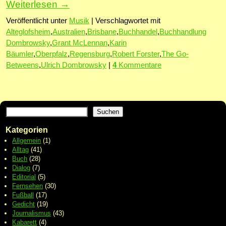
Weiterlesen
→
Veröffentlicht unter
Musik
|
Verschlagwortet mit
Alteglofsheim
,
Australien
,
Brisbane
,
Buchhandel
,
Buchhandlung
Dombrowsky
,
Grant McLennan
,
Karin
Bäumler
,
Oberpfalz
,
Regensburg
,
Robert Forster
,
The Go-
Betweens
,
Ulrich Dombrowsky
|
4
Kommentare
Suchen
Kategorien
Allgemein
(1)
Alltag
(41)
Buch
(28)
Dialog
(7)
Editorial
(5)
Fernsehen
(30)
Fußball
(17)
Gedicht
(19)
Journalismus
(43)
Kabarett
(4)