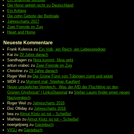
Der Horst gehört nicht zu Deutschland
Ein Anfang
Die zehn Gebote der Berlinale
Jahrescharts 2017
Zwei Fremde im Zug
Heart and Home
Neueste Kommentare
Frank Kulessa
zu
Ein Volk, ein Reich, ein Liebesprediger
Kai
zu
29 Jahre danach
Sandhagen
zu
Nora kommt, Nina geht
antun vrabec
zu
Zwei Fremde im Zug
Christine
zu
29 Jahre danach
Roger Weil
zu
Der Grüne Fürst von Tübingen zürnt und wütet
WDR 2
zu
Moment mal, Stephan Kaußen!
Neuer unsäglicher Vergleich: „Was der AfD der Flüchtling ist den
Grünen Glyphosat“ | LinksDiagonal
zu
Stefan Laurin findet einen neuen
Nazivergleich
Roger Weil
zu
Jahrescharts 2016
Doc Olliday
zu
Jahrescharts 2016
bea
zu
Almut Klotz ist tot – Scheiße!
Mathias
zu
Almut Klotz ist tot – Scheiße!
noergeljoerg
zu
Gästebuch
VIGLi
zu
Gästebuch