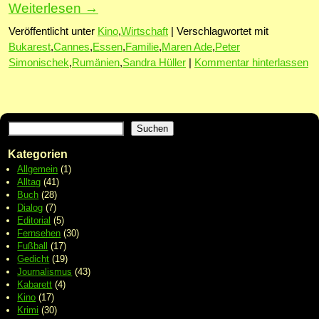
Weiterlesen
→
Veröffentlicht unter
Kino
,
Wirtschaft
|
Verschlagwortet mit
Bukarest
,
Cannes
,
Essen
,
Familie
,
Maren Ade
,
Peter
Simonischek
,
Rumänien
,
Sandra Hüller
|
Kommentar hinterlassen
Suchen
Kategorien
Allgemein
(1)
Alltag
(41)
Buch
(28)
Dialog
(7)
Editorial
(5)
Fernsehen
(30)
Fußball
(17)
Gedicht
(19)
Journalismus
(43)
Kabarett
(4)
Kino
(17)
Krimi
(30)