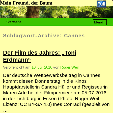
Mein Freund, der Baum
Startseite
Menü ↓
Zum Inhalt wechseln
Zum sekundären Inhalt wechseln
Schlagwort-Archive:
Cannes
Der Film des Jahres: „Toni
Erdmann“
Veröffentlicht am
10. Juli 2016
von
Roger Weil
Der deutsche Wettbewerbsbeitrag in Cannes
kommt diesen Donnerstag in die Kinos
Hauptdarstellerin Sandra Hüller und Regisseurin
Maren Ade bei der Filmpremiere am 05.07.2016
in der Lichtburg in Essen (Photo: Roger Weil –
Lizenz: CC BY-SA 4.0) Ines Conradi (gespielt von
…