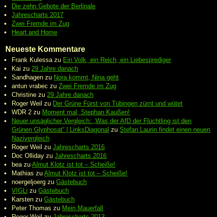
Die zehn Gebote der Berlinale
Jahrescharts 2017
Zwei Fremde im Zug
Heart and Home
Neueste Kommentare
Frank Kulessa
zu
Ein Volk, ein Reich, ein Liebesprediger
Kai
zu
29 Jahre danach
Sandhagen
zu
Nora kommt, Nina geht
antun vrabec
zu
Zwei Fremde im Zug
Christine
zu
29 Jahre danach
Roger Weil
zu
Der Grüne Fürst von Tübingen zürnt und wütet
WDR 2
zu
Moment mal, Stephan Kaußen!
Neuer unsäglicher Vergleich: „Was der AfD der Flüchtling ist den
Grünen Glyphosat“ | LinksDiagonal
zu
Stefan Laurin findet einen neuen
Nazivergleich
Roger Weil
zu
Jahrescharts 2016
Doc Olliday
zu
Jahrescharts 2016
bea
zu
Almut Klotz ist tot – Scheiße!
Mathias
zu
Almut Klotz ist tot – Scheiße!
noergeljoerg
zu
Gästebuch
VIGLi
zu
Gästebuch
Karsten
zu
Gästebuch
Peter Thomas
zu
Mein Mauerfall
Roger Weil
zu
Jahrescharts 2013