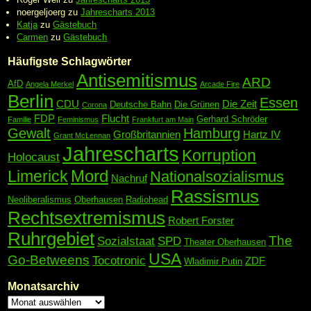
noergeljoerg
zu
Jahrescharts 2013
Katja
zu
Gästebuch
Carmen
zu
Gästebuch
Häufigste Schlagwörter
Antisemitismus
ARD
AfD
Angela Merkel
Arcade Fire
Berlin
Essen
CDU
Die Zeit
Deutsche Bahn
Die Grünen
Corona
FDP
Flucht
Gerhard Schröder
Familie
Feminismus
Frankfurt am Main
Gewalt
Hamburg
Großbritannien
Hartz IV
Grant McLennan
Jahrescharts
Korruption
Holocaust
Mord
Limerick
Nationalsozialismus
Nachruf
Rassismus
Neoliberalismus
Oberhausen
Radiohead
Rechtsextremismus
Robert Forster
Ruhrgebiet
The
Sozialstaat
SPD
Theater Oberhausen
USA
Go-Betweens
Tocotronic
ZDF
Wladimir Putin
Monatsarchiv