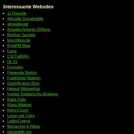
Interessante Websites
11 Freunde
Aktuelle Sozialpolitik
altonabloggt
Amadeu Antonio Stiftung
Berliner Gazette
boschblog.de
ByteFM Blog
Carta
CULTurMAG
DL 21
Feynsinn
Fliegende Bretter
Frankfurter Notizen
Gentrification Blog
Helmut Wiesenthal
Institut Solidarische Moderne
Katja Kulin
Klaus Märkert
Krimi-Couch
Lesen mit Links
LobbyControl
Monarchie & Alltag
netzpolitik.org