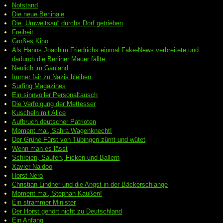
Notstand
Die neue Berlinale
Die „Umweltsau“ durchs Dorf getrieben
Freiheit
Großes Kino
Als Hanns Joachim Friedrichs einmal Fake-News verbreitete und
dadurch die Berliner Mauer fällte
Neulich im Gauland
Immer fair zu Nazis bleiben
Surfing Magazines
Ein sinnvoller Personaltausch
Die Verfolgung der Mettesser
Kuscheln mit Alice
Aufbruch deutscher Patrioten
Moment mal, Sahra Wagenknecht!
Der Grüne Fürst von Tübingen zürnt und wütet
Wenn man es lässt
Schreien, Saufen, Ficken und Ballern
Xavier Naidoo
Horst-Nero
Christian Lindner und die Angst in der Bäckerschlange
Moment mal, Stephan Kaußen!
Ein strammer Minister
Der Horst gehört nicht zu Deutschland
Ein Anfang