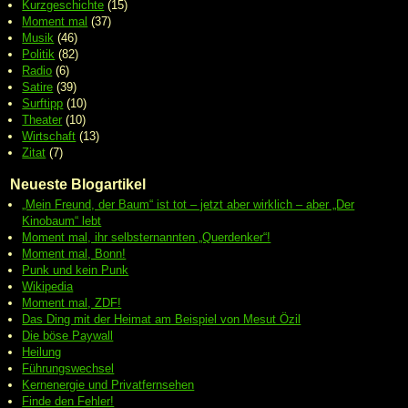
Kurzgeschichte
(15)
Moment mal
(37)
Musik
(46)
Politik
(82)
Radio
(6)
Satire
(39)
Surftipp
(10)
Theater
(10)
Wirtschaft
(13)
Zitat
(7)
Neueste Blogartikel
„Mein Freund, der Baum“ ist tot – jetzt aber wirklich – aber „Der
Kinobaum“ lebt
Moment mal, ihr selbsternannten „Querdenker“!
Moment mal, Bonn!
Punk und kein Punk
Wikipedia
Moment mal, ZDF!
Das Ding mit der Heimat am Beispiel von Mesut Özil
Die böse Paywall
Heilung
Führungswechsel
Kernenergie und Privatfernsehen
Finde den Fehler!