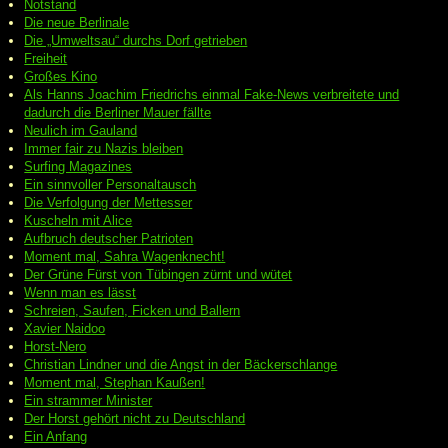
Notstand
Die neue Berlinale
Die „Umweltsau“ durchs Dorf getrieben
Freiheit
Großes Kino
Als Hanns Joachim Friedrichs einmal Fake-News verbreitete und
dadurch die Berliner Mauer fällte
Neulich im Gauland
Immer fair zu Nazis bleiben
Surfing Magazines
Ein sinnvoller Personaltausch
Die Verfolgung der Mettesser
Kuscheln mit Alice
Aufbruch deutscher Patrioten
Moment mal, Sahra Wagenknecht!
Der Grüne Fürst von Tübingen zürnt und wütet
Wenn man es lässt
Schreien, Saufen, Ficken und Ballern
Xavier Naidoo
Horst-Nero
Christian Lindner und die Angst in der Bäckerschlange
Moment mal, Stephan Kaußen!
Ein strammer Minister
Der Horst gehört nicht zu Deutschland
Ein Anfang