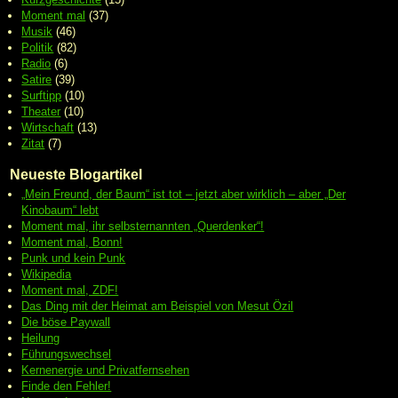
Moment mal
(37)
Musik
(46)
Politik
(82)
Radio
(6)
Satire
(39)
Surftipp
(10)
Theater
(10)
Wirtschaft
(13)
Zitat
(7)
Neueste Blogartikel
„Mein Freund, der Baum“ ist tot – jetzt aber wirklich – aber „Der
Kinobaum“ lebt
Moment mal, ihr selbsternannten „Querdenker“!
Moment mal, Bonn!
Punk und kein Punk
Wikipedia
Moment mal, ZDF!
Das Ding mit der Heimat am Beispiel von Mesut Özil
Die böse Paywall
Heilung
Führungswechsel
Kernenergie und Privatfernsehen
Finde den Fehler!