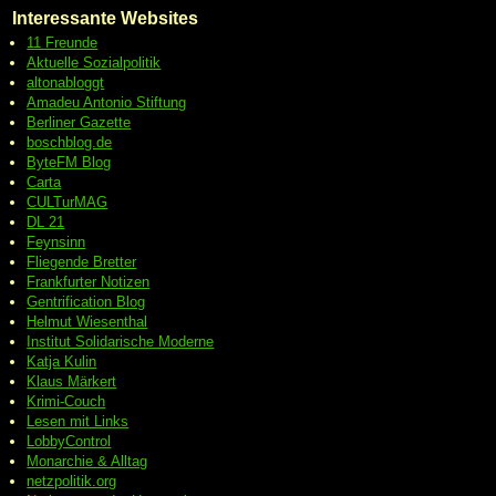
Interessante Websites
11 Freunde
Aktuelle Sozialpolitik
altonabloggt
Amadeu Antonio Stiftung
Berliner Gazette
boschblog.de
ByteFM Blog
Carta
CULTurMAG
DL 21
Feynsinn
Fliegende Bretter
Frankfurter Notizen
Gentrification Blog
Helmut Wiesenthal
Institut Solidarische Moderne
Katja Kulin
Klaus Märkert
Krimi-Couch
Lesen mit Links
LobbyControl
Monarchie & Alltag
netzpolitik.org