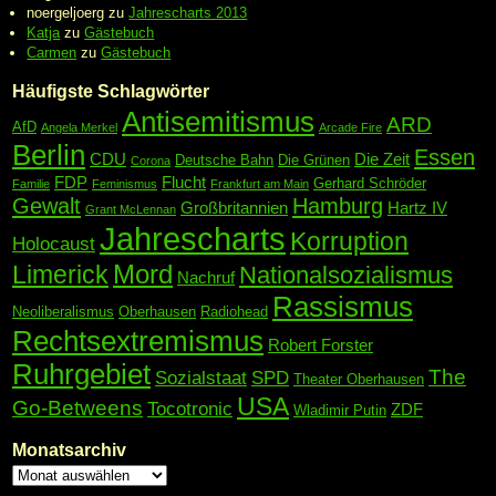
noergeljoerg
zu
Jahrescharts 2013
Katja
zu
Gästebuch
Carmen
zu
Gästebuch
Häufigste Schlagwörter
Antisemitismus
ARD
AfD
Angela Merkel
Arcade Fire
Berlin
Essen
CDU
Die Zeit
Deutsche Bahn
Die Grünen
Corona
FDP
Flucht
Gerhard Schröder
Familie
Feminismus
Frankfurt am Main
Gewalt
Hamburg
Großbritannien
Hartz IV
Grant McLennan
Jahrescharts
Korruption
Holocaust
Mord
Limerick
Nationalsozialismus
Nachruf
Rassismus
Neoliberalismus
Oberhausen
Radiohead
Rechtsextremismus
Robert Forster
Ruhrgebiet
The
Sozialstaat
SPD
Theater Oberhausen
USA
Go-Betweens
Tocotronic
ZDF
Wladimir Putin
Monatsarchiv