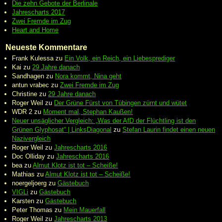
Die zehn Gebote der Berlinale
Jahrescharts 2017
Zwei Fremde im Zug
Heart and Home
Neueste Kommentare
Frank Kulessa
zu
Ein Volk, ein Reich, ein Liebesprediger
Kai
zu
29 Jahre danach
Sandhagen
zu
Nora kommt, Nina geht
antun vrabec
zu
Zwei Fremde im Zug
Christine
zu
29 Jahre danach
Roger Weil
zu
Der Grüne Fürst von Tübingen zürnt und wütet
WDR 2
zu
Moment mal, Stephan Kaußen!
Neuer unsäglicher Vergleich: „Was der AfD der Flüchtling ist den
Grünen Glyphosat“ | LinksDiagonal
zu
Stefan Laurin findet einen neuen
Nazivergleich
Roger Weil
zu
Jahrescharts 2016
Doc Olliday
zu
Jahrescharts 2016
bea
zu
Almut Klotz ist tot – Scheiße!
Mathias
zu
Almut Klotz ist tot – Scheiße!
noergeljoerg
zu
Gästebuch
VIGLi
zu
Gästebuch
Karsten
zu
Gästebuch
Peter Thomas
zu
Mein Mauerfall
Roger Weil
zu
Jahrescharts 2013