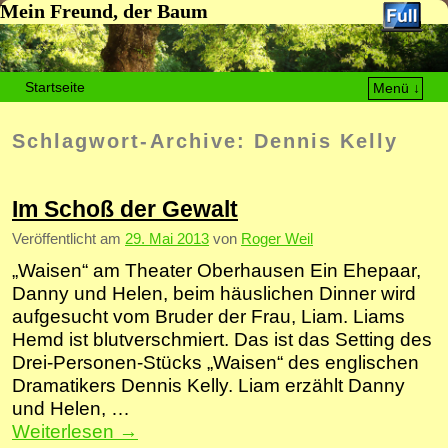
Mein Freund, der Baum
Startseite
Menü ↓
Zum Inhalt wechseln
Zum sekundären Inhalt wechseln
Schlagwort-Archive:
Dennis Kelly
Im Schoß der Gewalt
Veröffentlicht am
29. Mai 2013
von
Roger Weil
„Waisen“ am Theater Oberhausen Ein Ehepaar,
Danny und Helen, beim häuslichen Dinner wird
aufgesucht vom Bruder der Frau, Liam. Liams
Hemd ist blutverschmiert. Das ist das Setting des
Drei-Personen-Stücks „Waisen“ des englischen
Dramatikers Dennis Kelly. Liam erzählt Danny
und Helen, …
Weiterlesen
→