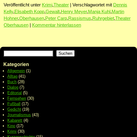
Veröffentlicht unter
Krimi
,
Theater
|
Verschlagwortet mit
Dennis
Kelly
,
Elisabeth Kopp
,
Gewalt
,
Henry Meyer
,
Manja Kuhl
,
Martin
Hohner
,
Oberhausen
,
Peter Carp
,
Rassismus
,
Ruhrgebiet
,
Theater
Oberhausen
|
Kommentar hinterlassen
Suchen
Kategorien
Allgemein
(1)
Alltag
(41)
Buch
(28)
Dialog
(7)
Editorial
(5)
Fernsehen
(30)
Fußball
(17)
Gedicht
(19)
Journalismus
(43)
Kabarett
(4)
Kino
(17)
Krimi
(30)
Kurzgeschichte
(15)