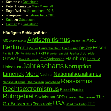
Karsten
zu
Gästebuch
Peter Thomas
zu
Mein Mauerfall
Roger Weil
zu
Jahrescharts 2013
noergeljoerg
zu
Jahrescharts 2013
Katja
zu
Gästebuch
Carmen
zu
Gästebuch
Häufigste Schlagwörter
Antisemitismus
ARD
AfD
Angela Merkel
Arcade Fire
Berlin
Essen
CDU
Die Zeit
Deutsche Bahn
Die Grünen
Corona
FDP
Flucht
Gerhard Schröder
Familie
Feminismus
Frankfurt am Main
Gewalt
Hamburg
Großbritannien
Hartz IV
Grant McLennan
Jahrescharts
Korruption
Holocaust
Mord
Limerick
Nationalsozialismus
Nachruf
Rassismus
Neoliberalismus
Oberhausen
Radiohead
Rechtsextremismus
Robert Forster
Ruhrgebiet
The
Sozialstaat
SPD
Theater Oberhausen
USA
Go-Betweens
Tocotronic
ZDF
Wladimir Putin