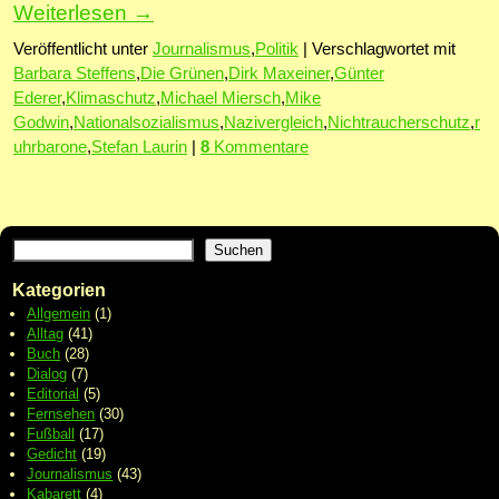
Weiterlesen
→
Veröffentlicht unter
Journalismus
,
Politik
|
Verschlagwortet mit
Barbara Steffens
,
Die Grünen
,
Dirk Maxeiner
,
Günter
Ederer
,
Klimaschutz
,
Michael Miersch
,
Mike
Godwin
,
Nationalsozialismus
,
Nazivergleich
,
Nichtraucherschutz
,
r
uhrbarone
,
Stefan Laurin
|
8
Kommentare
Suchen
Kategorien
Allgemein
(1)
Alltag
(41)
Buch
(28)
Dialog
(7)
Editorial
(5)
Fernsehen
(30)
Fußball
(17)
Gedicht
(19)
Journalismus
(43)
Kabarett
(4)