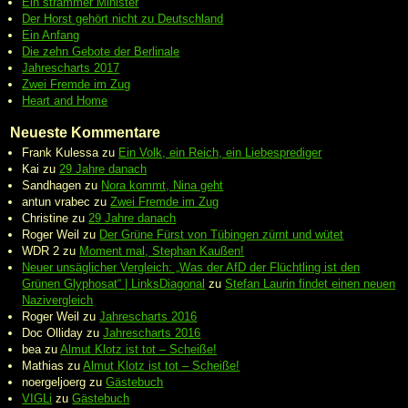
Ein strammer Minister
Der Horst gehört nicht zu Deutschland
Ein Anfang
Die zehn Gebote der Berlinale
Jahrescharts 2017
Zwei Fremde im Zug
Heart and Home
Neueste Kommentare
Frank Kulessa
zu
Ein Volk, ein Reich, ein Liebesprediger
Kai
zu
29 Jahre danach
Sandhagen
zu
Nora kommt, Nina geht
antun vrabec
zu
Zwei Fremde im Zug
Christine
zu
29 Jahre danach
Roger Weil
zu
Der Grüne Fürst von Tübingen zürnt und wütet
WDR 2
zu
Moment mal, Stephan Kaußen!
Neuer unsäglicher Vergleich: „Was der AfD der Flüchtling ist den
Grünen Glyphosat“ | LinksDiagonal
zu
Stefan Laurin findet einen neuen
Nazivergleich
Roger Weil
zu
Jahrescharts 2016
Doc Olliday
zu
Jahrescharts 2016
bea
zu
Almut Klotz ist tot – Scheiße!
Mathias
zu
Almut Klotz ist tot – Scheiße!
noergeljoerg
zu
Gästebuch
VIGLi
zu
Gästebuch