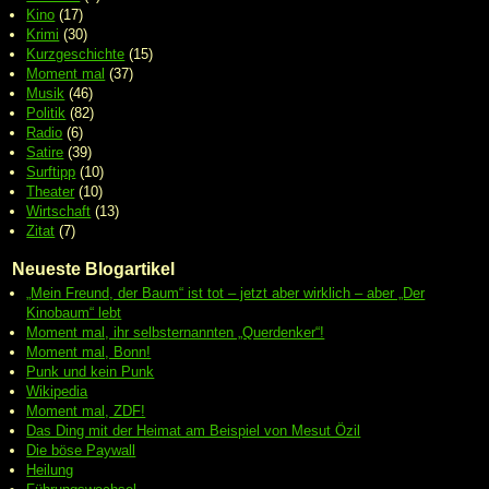
Kino
(17)
Krimi
(30)
Kurzgeschichte
(15)
Moment mal
(37)
Musik
(46)
Politik
(82)
Radio
(6)
Satire
(39)
Surftipp
(10)
Theater
(10)
Wirtschaft
(13)
Zitat
(7)
Neueste Blogartikel
„Mein Freund, der Baum“ ist tot – jetzt aber wirklich – aber „Der
Kinobaum“ lebt
Moment mal, ihr selbsternannten „Querdenker“!
Moment mal, Bonn!
Punk und kein Punk
Wikipedia
Moment mal, ZDF!
Das Ding mit der Heimat am Beispiel von Mesut Özil
Die böse Paywall
Heilung