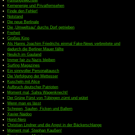
Führungswechsel
Kernenergie und Privatfernsehen
Finde den Fehler!
Notstand
Die neue Berlinale
Die „Umweltsau“ durchs Dorf getrieben
Freiheit
Großes Kino
Als Hanns Joachim Friedrichs einmal Fake-News verbreitete und
dadurch die Berliner Mauer fällte
Neulich im Gauland
Immer fair zu Nazis bleiben
Surfing Magazines
Ein sinnvoller Personaltausch
Die Verfolgung der Mettesser
Kuscheln mit Alice
Aufbruch deutscher Patrioten
Moment mal, Sahra Wagenknecht!
Der Grüne Fürst von Tübingen zürnt und wütet
Wenn man es lässt
Schreien, Saufen, Ficken und Ballern
Xavier Naidoo
Horst-Nero
Christian Lindner und die Angst in der Bäckerschlange
Moment mal, Stephan Kaußen!