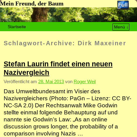
Mein Freund, der Baum
Startseite
Menü ↓
Zum Inhalt wechseln
Zum sekundären Inhalt wechseln
Schlagwort-Archive:
Dirk Maxeiner
Stefan Laurin findet einen neuen
Nazivergleich
Veröffentlicht am
28. Mai 2013
von
Roger Weil
Das Umweltbundesamt im Visier des
Nazivergleichers (Photo: PaGn – Lizenz: CC BY-
NC-SA 2.0) Der Rechtsanwalt Mike Godwin
stellte einmal folgende Behauptung auf und
nannte sie Godwin’s Law: „As an online
discussion grows longer, the probability of a
comparison involving Nazis …