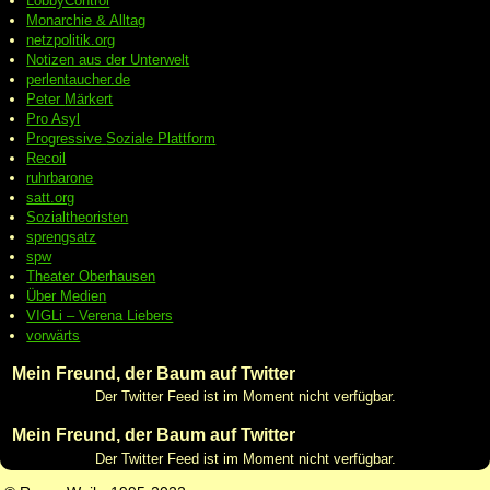
LobbyControl
Monarchie & Alltag
netzpolitik.org
Notizen aus der Unterwelt
perlentaucher.de
Peter
Märkert
Pro Asyl
Progressive
Soziale Plattform
Recoil
ruhrbarone
satt.org
Sozialtheoristen
sprengsatz
spw
Theater Oberhausen
Über Medien
VIGLi – Verena Liebers
vorwärts
Mein Freund, der Baum auf Twitter
Der Twitter Feed ist im Moment nicht verfügbar.
Mein Freund, der Baum auf Twitter
Der Twitter Feed ist im Moment nicht verfügbar.