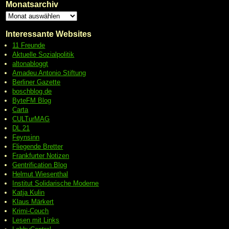
Monatsarchiv
Interessante Websites
11 Freunde
Aktuelle Sozialpolitik
altonabloggt
Amadeu Antonio Stiftung
Berliner Gazette
boschblog.de
ByteFM Blog
Carta
CULTurMAG
DL 21
Feynsinn
Fliegende Bretter
Frankfurter Notizen
Gentrification Blog
Helmut Wiesenthal
Institut Solidarische Moderne
Katja Kulin
Klaus Märkert
Krimi-Couch
Lesen mit Links