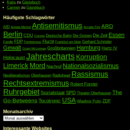
Katja
zu
Gästebuch
Carmen
zu
Gästebuch
Häufigste Schlagwörter
Antisemitismus
ARD
AfD
Angela Merkel
Arcade Fire
Berlin
Essen
CDU
Die Zeit
Deutsche Bahn
Die Grünen
Corona
FDP
Flucht
Gerhard Schröder
Familie
Feminismus
Frankfurt am Main
Gewalt
Hamburg
Großbritannien
Hartz IV
Grant McLennan
Jahrescharts
Korruption
Holocaust
Mord
Limerick
Nationalsozialismus
Nachruf
Rassismus
Neoliberalismus
Oberhausen
Radiohead
Rechtsextremismus
Robert Forster
Ruhrgebiet
The
Sozialstaat
SPD
Theater Oberhausen
USA
Go-Betweens
Tocotronic
ZDF
Wladimir Putin
Monatsarchiv
Interessante Websites