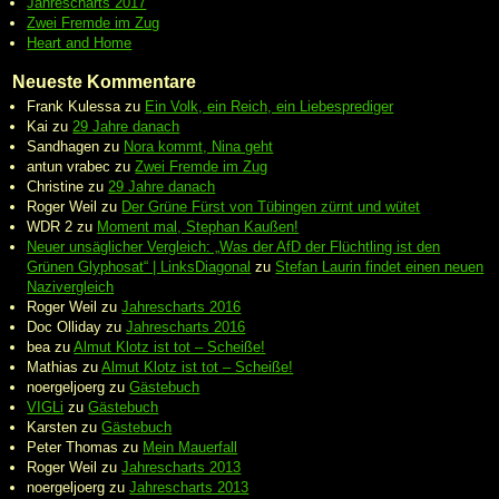
Jahrescharts 2017
Zwei Fremde im Zug
Heart and Home
Neueste Kommentare
Frank Kulessa
zu
Ein Volk, ein Reich, ein Liebesprediger
Kai
zu
29 Jahre danach
Sandhagen
zu
Nora kommt, Nina geht
antun vrabec
zu
Zwei Fremde im Zug
Christine
zu
29 Jahre danach
Roger Weil
zu
Der Grüne Fürst von Tübingen zürnt und wütet
WDR 2
zu
Moment mal, Stephan Kaußen!
Neuer unsäglicher Vergleich: „Was der AfD der Flüchtling ist den
Grünen Glyphosat“ | LinksDiagonal
zu
Stefan Laurin findet einen neuen
Nazivergleich
Roger Weil
zu
Jahrescharts 2016
Doc Olliday
zu
Jahrescharts 2016
bea
zu
Almut Klotz ist tot – Scheiße!
Mathias
zu
Almut Klotz ist tot – Scheiße!
noergeljoerg
zu
Gästebuch
VIGLi
zu
Gästebuch
Karsten
zu
Gästebuch
Peter Thomas
zu
Mein Mauerfall
Roger Weil
zu
Jahrescharts 2013
noergeljoerg
zu
Jahrescharts 2013