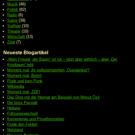
Musik
(46)
Politik
(82)
Radio
(6)
Satire
(39)
Surftipp
(10)
Theater
(10)
Wirtschaft
(13)
Zitat
(7)
Neueste Blogartikel
„Mein Freund, der Baum“ ist tot – jetzt aber wirklich – aber „Der
Kinobaum“ lebt
Moment mal, ihr selbsternannten „Querdenker“!
Moment mal, Bonn!
Punk und kein Punk
Wikipedia
Moment mal, ZDF!
Das Ding mit der Heimat am Beispiel von Mesut Özil
Die böse Paywall
Heilung
Führungswechsel
Kernenergie und Privatfernsehen
Finde den Fehler!
Notstand