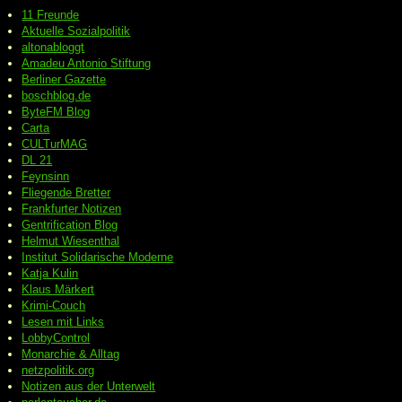
11 Freunde
Aktuelle Sozialpolitik
altonabloggt
Amadeu Antonio Stiftung
Berliner Gazette
boschblog.de
ByteFM Blog
Carta
CULTurMAG
DL 21
Feynsinn
Fliegende Bretter
Frankfurter Notizen
Gentrification Blog
Helmut Wiesenthal
Institut Solidarische Moderne
Katja Kulin
Klaus Märkert
Krimi-Couch
Lesen mit Links
LobbyControl
Monarchie & Alltag
netzpolitik.org
Notizen aus der Unterwelt