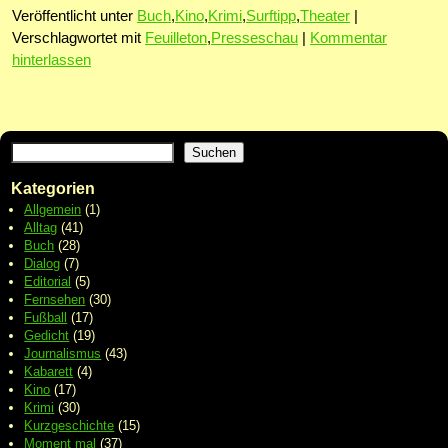
Veröffentlicht unter
Buch
,
Kino
,
Krimi
,
Surftipp
,
Theater
|
Verschlagwortet mit
Feuilleton
,
Presseschau
|
Kommentar
hinterlassen
Suchen
Kategorien
Allgemein
(1)
Alltag
(41)
Buch
(28)
Dialog
(7)
Editorial
(5)
Fernsehen
(30)
Fußball
(17)
Gedicht
(19)
Journalismus
(43)
Kabarett
(4)
Kino
(17)
Krimi
(30)
Kurzgeschichte
(15)
Moment mal
(37)