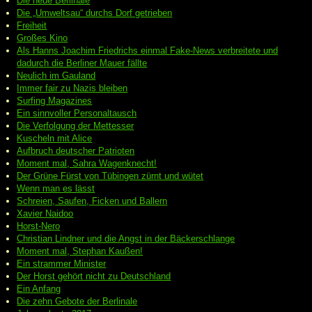
Die neue Berlinale
Die „Umweltsau“ durchs Dorf getrieben
Freiheit
Großes Kino
Als Hanns Joachim Friedrichs einmal Fake-News verbreitete und
dadurch die Berliner Mauer fällte
Neulich im Gauland
Immer fair zu Nazis bleiben
Surfing Magazines
Ein sinnvoller Personaltausch
Die Verfolgung der Mettesser
Kuscheln mit Alice
Aufbruch deutscher Patrioten
Moment mal, Sahra Wagenknecht!
Der Grüne Fürst von Tübingen zürnt und wütet
Wenn man es lässt
Schreien, Saufen, Ficken und Ballern
Xavier Naidoo
Horst-Nero
Christian Lindner und die Angst in der Bäckerschlange
Moment mal, Stephan Kaußen!
Ein strammer Minister
Der Horst gehört nicht zu Deutschland
Ein Anfang
Die zehn Gebote der Berlinale