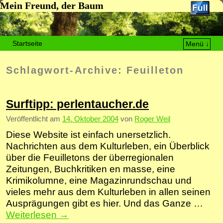
Mein Freund, der Baum
Startseite
Menü ↓
Zum Inhalt wechseln
Zum sekundären Inhalt wechseln
Schlagwort-Archive:
Feuilleton
Surftipp: perlentaucher.de
Veröffentlicht am
14. Oktober 2004
von
Roger Weil
Diese Website ist einfach unersetzlich.
Nachrichten aus dem Kulturleben, ein Überblick
über die Feuilletons der überregionalen
Zeitungen, Buchkritiken en masse, eine
Krimikolumne, eine Magazinrundschau und
vieles mehr aus dem Kulturleben in allen seinen
Ausprägungen gibt es hier. Und das Ganze …
Weiterlesen
→