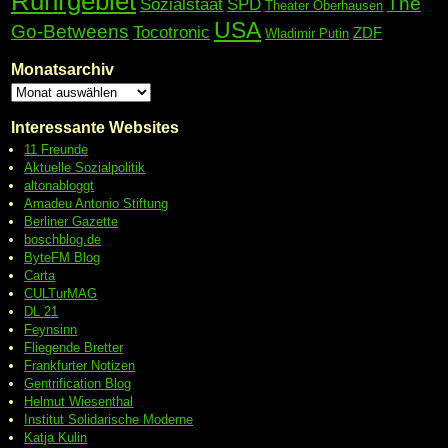
Ruhrgebiet
The
Sozialstaat
SPD
Theater Oberhausen
USA
Go-Betweens
Tocotronic
ZDF
Wladimir Putin
Monatsarchiv
Interessante Websites
11 Freunde
Aktuelle Sozialpolitik
altonabloggt
Amadeu Antonio Stiftung
Berliner Gazette
boschblog.de
ByteFM Blog
Carta
CULTurMAG
DL 21
Feynsinn
Fliegende Bretter
Frankfurter Notizen
Gentrification Blog
Helmut Wiesenthal
Institut Solidarische Moderne
Katja Kulin