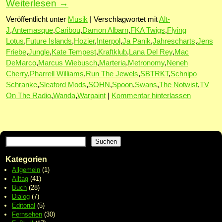
Weiterlesen
→
Veröffentlicht unter
Musik
|
Verschlagwortet mit
Alt-
J
,
Antemasque
,
Caribou
,
Damon Albarn
,
FKA Twigs
,
Flying
Lotus
,
Future Islands
,
Hozier
,
Interpol
,
Ja Panik
,
Jahrescharts
,
Jens
Friebe
,
Jungle
,
Kate Tempest
,
Kraftklub
,
Lana Del Rey
,
Mac
DeMarco
,
Marcus Wiebusch
,
Marteria
,
Metronomy
,
Neneh
Cherry
,
Pharrell Williams
,
Run The Jewels
,
SBTRKT
,
Schnipo
Schranke
,
Sleaford Mods
,
SOHN
,
Spoon
,
Swans
,
The Notwist
,
TV
On The Radio
,
Wanda
,
Warpaint
|
Kommentar hinterlassen
Suchen
Kategorien
Allgemein
(1)
Alltag
(41)
Buch
(28)
Dialog
(7)
Editorial
(5)
Fernsehen
(30)