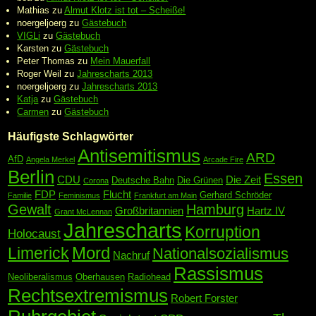
Mathias
zu
Almut Klotz ist tot – Scheiße!
noergeljoerg
zu
Gästebuch
VIGLi
zu
Gästebuch
Karsten
zu
Gästebuch
Peter Thomas
zu
Mein Mauerfall
Roger Weil
zu
Jahrescharts 2013
noergeljoerg
zu
Jahrescharts 2013
Katja
zu
Gästebuch
Carmen
zu
Gästebuch
Häufigste Schlagwörter
Antisemitismus
ARD
AfD
Angela Merkel
Arcade Fire
Berlin
Essen
CDU
Die Zeit
Deutsche Bahn
Die Grünen
Corona
FDP
Flucht
Gerhard Schröder
Familie
Feminismus
Frankfurt am Main
Gewalt
Hamburg
Großbritannien
Hartz IV
Grant McLennan
Jahrescharts
Korruption
Holocaust
Mord
Limerick
Nationalsozialismus
Nachruf
Rassismus
Neoliberalismus
Oberhausen
Radiohead
Rechtsextremismus
Robert Forster