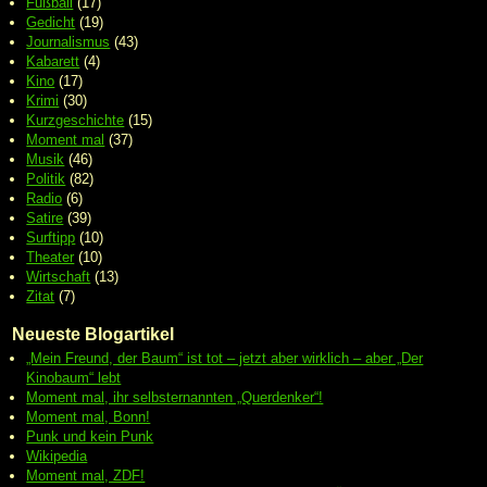
Fußball
(17)
Gedicht
(19)
Journalismus
(43)
Kabarett
(4)
Kino
(17)
Krimi
(30)
Kurzgeschichte
(15)
Moment mal
(37)
Musik
(46)
Politik
(82)
Radio
(6)
Satire
(39)
Surftipp
(10)
Theater
(10)
Wirtschaft
(13)
Zitat
(7)
Neueste Blogartikel
„Mein Freund, der Baum“ ist tot – jetzt aber wirklich – aber „Der
Kinobaum“ lebt
Moment mal, ihr selbsternannten „Querdenker“!
Moment mal, Bonn!
Punk und kein Punk
Wikipedia
Moment mal, ZDF!