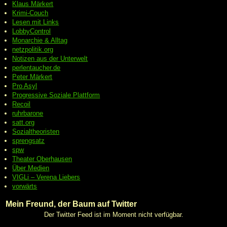
Klaus Märkert
Krimi-Couch
Lesen mit Links
LobbyControl
Monarchie & Alltag
netzpolitik.org
Notizen aus der Unterwelt
perlentaucher.de
Peter
Märkert
Pro Asyl
Progressive
Soziale Plattform
Recoil
ruhrbarone
satt.org
Sozialtheoristen
sprengsatz
spw
Theater Oberhausen
Über Medien
VIGLi – Verena Liebers
vorwärts
Mein Freund, der Baum auf Twitter
Der Twitter Feed ist im Moment nicht verfügbar.