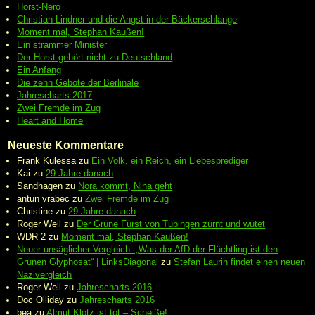
Horst-Nero
Christian Lindner und die Angst in der Bäckerschlange
Moment mal, Stephan Kaußen!
Ein strammer Minister
Der Horst gehört nicht zu Deutschland
Ein Anfang
Die zehn Gebote der Berlinale
Jahrescharts 2017
Zwei Fremde im Zug
Heart and Home
Neueste Kommentare
Frank Kulessa
zu
Ein Volk, ein Reich, ein Liebesprediger
Kai
zu
29 Jahre danach
Sandhagen
zu
Nora kommt, Nina geht
antun vrabec
zu
Zwei Fremde im Zug
Christine
zu
29 Jahre danach
Roger Weil
zu
Der Grüne Fürst von Tübingen zürnt und wütet
WDR 2
zu
Moment mal, Stephan Kaußen!
Neuer unsäglicher Vergleich: „Was der AfD der Flüchtling ist den
Grünen Glyphosat“ | LinksDiagonal
zu
Stefan Laurin findet einen neuen
Nazivergleich
Roger Weil
zu
Jahrescharts 2016
Doc Olliday
zu
Jahrescharts 2016
bea
zu
Almut Klotz ist tot – Scheiße!