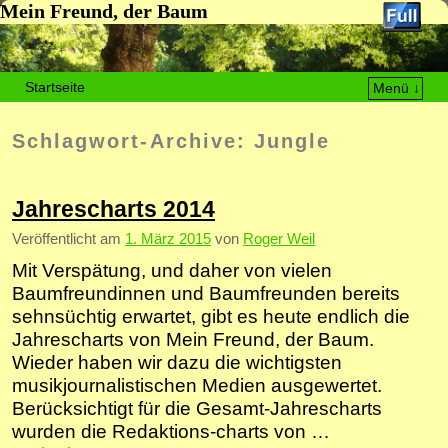
Mein Freund, der Baum
Startseite
Menü ↓
Zum Inhalt wechseln
Zum sekundären Inhalt wechseln
Schlagwort-Archive:
Jungle
Jahrescharts 2014
Veröffentlicht am
1. März 2015
von
Roger Weil
Mit Verspätung, und daher von vielen
Baumfreundinnen und Baumfreunden bereits
sehnsüchtig erwartet, gibt es heute endlich die
Jahrescharts von Mein Freund, der Baum.
Wieder haben wir dazu die wichtigsten
musikjournalistischen Medien ausgewertet.
Berücksichtigt für die Gesamt-Jahrescharts
wurden die Redaktions-charts von …