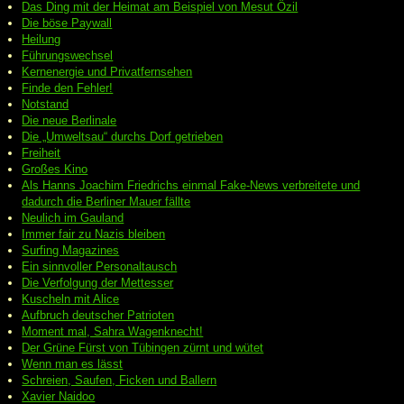
Das Ding mit der Heimat am Beispiel von Mesut Özil
Die böse Paywall
Heilung
Führungswechsel
Kernenergie und Privatfernsehen
Finde den Fehler!
Notstand
Die neue Berlinale
Die „Umweltsau“ durchs Dorf getrieben
Freiheit
Großes Kino
Als Hanns Joachim Friedrichs einmal Fake-News verbreitete und
dadurch die Berliner Mauer fällte
Neulich im Gauland
Immer fair zu Nazis bleiben
Surfing Magazines
Ein sinnvoller Personaltausch
Die Verfolgung der Mettesser
Kuscheln mit Alice
Aufbruch deutscher Patrioten
Moment mal, Sahra Wagenknecht!
Der Grüne Fürst von Tübingen zürnt und wütet
Wenn man es lässt
Schreien, Saufen, Ficken und Ballern
Xavier Naidoo